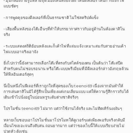
• มุมกล้องถ่ายรูปหลายจุด มองเห็นทั้งยังโต๊ะ เห็นดีลเลอร์ เห็นการแจกไพ่
แบบชัดๆ
• การพูดคุยของดีลเลอร์ที่เป็นธรรมชาติ ไม่ใช่สคริปต์แข็ง
• เสียงพื้นหลังของโต๊ะอื่นๆที่ทำให้บรรยากาศราวกับอยู่ด้านในห้องคาสิโน
จริง
• ระบบแสดงสถิติย้อนหลังและก็เค้าไพ่ที่แจ่มแจ้ง เหมาะสมกับสายอ่านเค้า
ไพ่แบบเอาจริงเอาจัง
ยิ่งไปกว่านี้ยังสามารถเลือกโต๊ะที่ตรงกับสไตล์ของตน เป็นต้นว่า โต๊ะสปีด
สำหรับคนไม่ชอบรอนาน หรือโต๊ะแบบพรีเมียมที่มีดีลเลอร์กล่าวอังกฤษล้วน
ให้ฟีลอินเตอร์สุดๆ
นี่เป็นหนึ่งในฟีเจอร์ที่เราถูกใจที่สุดของเว็บ teenoi69 เนื่องจากมันทำให้
การเล่นคาสิโนมิได้รู้สึกเป็นเพียงแค่เกมเลียนแบบ แต่ให้ความรู้สึกราวกับได้
เดินเข้าไปนั่งอยู่ในบ่อนหรูระดับต่างชาติจริงๆ
โปรโมชั่น teenoi69 ไม่มาก แต่ว่าใช้งานได้จริง และไม่ติดเทิร์นงงงันๆ
หลายเว็บชอบเอาโปรโมชั่นมาโปรโมทให้ดูเวอร์ๆแต่เพียงพอรับจริงกลับมี
เงื่อนไขเยอะจนถึงสับสน ถอนยากมาก แต่ว่าของเว็บนี้ให้แบบเรียบง่ายไม่
ปวดหัว ดังเช่น