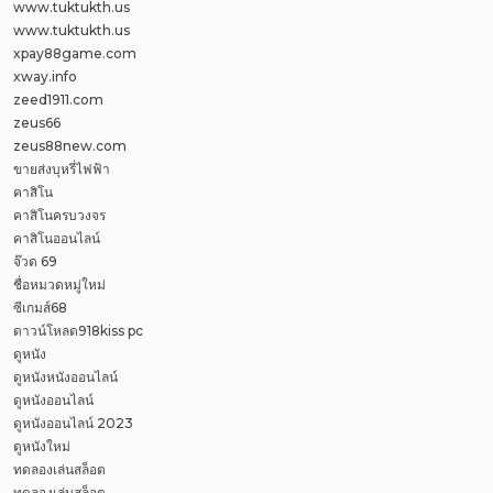
www.tuktukth.us
www.tuktukth.us
xpay88game.com
xway.info
zeed1911.com
zeus66
zeus88new.com
ขายส่งบุหรี่ไฟฟ้า
คาสิโน
คาสิโนครบวงจร
คาสิโนออนไลน์
จ๊วด 69
ชื่อหมวดหมู่ใหม่
ซีเกมส์68
ดาวน์โหลด918kiss pc
ดูหนัง
ดูหนังหนังออนไลน์
ดูหนังออนไลน์
ดูหนังออนไลน์ 2023
ดูหนังใหม่
ทดลองเล่นสล็อต
ทดลองเล่นสล็อต