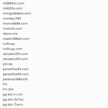
mfj889xx.com
mib555s.com
mmgoldsbets.com
monkey789
mono16888.com
mwin9s.com
nbwin.me
niseko168bet.com
no1huay
no1huay.com
okcasino159.com
okcasino159.com
p2vvip
pananthai99.com
pananthai99.com
paramax1688.info
PG
PG Slot
pg slot ทางเข้า
pg slot เปิดใหม่
pg slot เว็บตรง