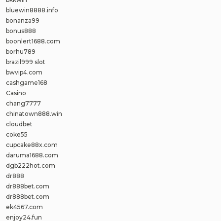
bluewin8888.info
bonanza99
bonus888
boonlert1688.com
borhu789
brazil999 slot
bwvip4.com
cashgame168
Casino
chang7777
chinatown888.win
cloudbet
coke55
cupcake88x.com
daruma1688.com
dgb222hot.com
dr888
dr888bet.com
dr888bet.com
ek4567.com
enjoy24.fun