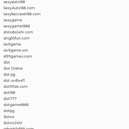
sexyauto168
SexyAuto168.com
sexybaccarat168.com
sexygame
sexygame1688
shinobi24hr.com
sing55fun.com
six9game
six9game.win
sl99games.com
Slot
Slot Online
slot pg
slot เครดิตฟรี
slot1111ok.com
slot168
slot777
slotgame6666
slotpg
Slotxo
slotxo24hr
spbetflik888.com