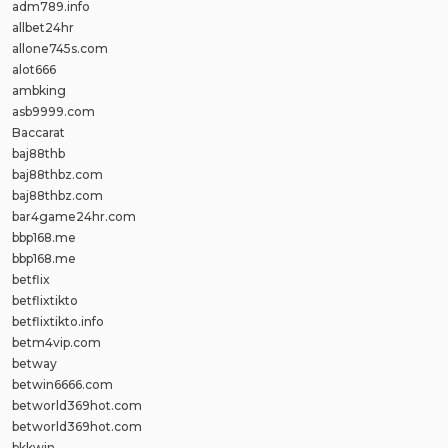
adm789.info
allbet24hr
allone745s.com
alot666
ambking
asb9999.com
Baccarat
baj88thb
baj88thbz.com
baj88thbz.com
bar4game24hr.com
bbp168.me
bbp168.me
betflix
betflixtikto
betflixtikto.info
betm4vip.com
betway
betwin6666.com
betworld369hot.com
betworld369hot.com
bkkwin