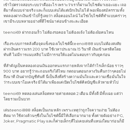
เข้าไปตรวจสอบระบบว่าคืออะไร เพราะว่าเราก็ผ่านเว็บไซต์มาเยอะแยะ เจอ
ดีมาทั้งแบบจ่ายจริง และก็แบบเล่นได้แต่เบิกเงินไม่ได้ พอเพียงสมัครรวมทั้ง
ทดลองฝากเงินเข้าไปก็รู้เลยว่า สล็อตออนไลน์ ไม่ใช่เว็บไซต์ที่ทำแบบคร่าวๆ
เขามีระบบหลายอย่างที่ดีไซน์มาค่อนข้างจะละเอียด
teenoi69 ฝากถอนเร็ว ไม่ต้องรอคอย ไม่ต้องแจ้ง ไม่ต้องง้อคนไหน
เรื่องระบบการคลังคือจุดแข็งของเว็บไซต์นี้teenoi888 แบบไม่ต้องสงสัย
ฝากเงินคราวแรก 200 บาท ใช้เวลาประมาณ 15 วินาที เงินเข้าเครดิตโดย
ทันที ไม่มีการแนบสลิป ไม่มีการรอให้แอดไม่นตอบราวกับยุคก่อน
ที่สำคัญเป็นทดลองถอนเงินออกหนแรกภายหลังจากได้กำไรเล็กน้อย ราวๆ
900 บาท อยากรู้ว่าจะถอนจริงได้ไหม กดถอนตอนกลางวันคืนกว่าๆคอยไม่
ถึงนาที เงินฝากบัญชีทันที นี่เป็นสิ่งที่สร้างความมั่นใจและความเชื่อมั่นในใจ
ว่าระบบเขาโอเคจริง มิได้มาเพียงแค่เปิดเว็บไซต์คิดบัญชีแล้วหายหัวไป
teenoi69 ทดลองเล่นสล็อตหลายค่ายตลอด 2 เดือน มีทั้งดี มีทั้งเฉย แต่ว่า
โดยรวมเป็นบวก
เล่นteenoi888 สล็อตเป็นเกมหลัก เพราะเหตุว่าถูกใจความง่าย ไม่ต้อง
คิดมาก ใช้ดวงล้วนๆซึ่งในเว็บไซต์นี้มีให้เลือกมากมาย ทั้งค่ายดังอย่าง PG,
Joker, Pragmatic Play และก็ค่ายเล็กๆที่ไม่เคยเล่นที่แหน่งใดมาก่อนก็มี