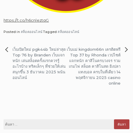
https://t.co/h6cnleztqG
Posted in
สล็อตออนไลน์
Tagged
สล็อตออนไลน์
แนะแนว
เว็บเปิดใหม่ pgk44b ใหม่ล่าสุด
เว็บแม่ kingdom66n เครดิตฟรี
เรื่อง
Top 76 by Branden เว็บแจก
Top 37 by Rhonda เวปไซต์
หนัก เล่นสล็อตครั้งแรกควรรู้
แจกหนัก คาสิโนครบวงจร รวม
อะไรบ้าง ทริคเล็กๆ ที่ช่วยให้เล่น
เกมไพ่ สล็อต คาสิโนสด ยิงปลา
สนุกขึ้น 3 ธันวาคม 2025 พนัน
แทงบอล ครบในที่เดียว 14
ออนไลน์
พฤศจิกายน 2025 casino
online
ค้นหา
สำหรับ: