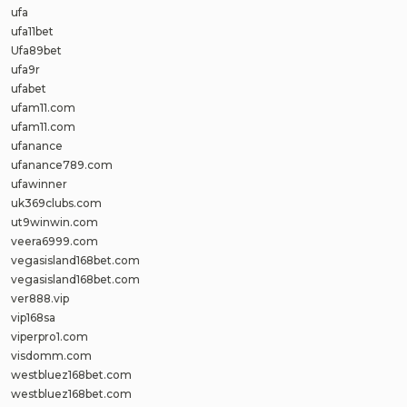
ufa
ufa11bet
Ufa89bet
ufa9r
ufabet
ufam11.com
ufam11.com
ufanance
ufanance789.com
ufawinner
uk369clubs.com
ut9winwin.com
veera6999.com
vegasisland168bet.com
vegasisland168bet.com
ver888.vip
vip168sa
viperpro1.com
visdomm.com
westbluez168bet.com
westbluez168bet.com