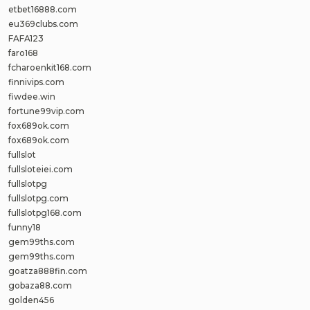
etbet16888.com
eu369clubs.com
FAFA123
faro168
fcharoenkit168.com
finnivips.com
fiwdee.win
fortune99vip.com
fox689ok.com
fox689ok.com
fullslot
fullsloteiei.com
fullslotpg
fullslotpg.com
fullslotpg168.com
funny18
gem99ths.com
gem99ths.com
goatza888fin.com
gobaza88.com
golden456