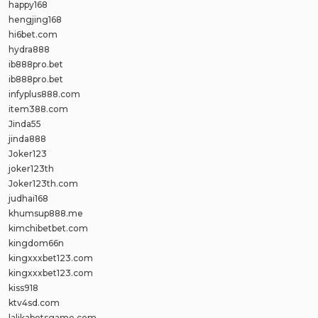
happy168
hengjing168
hi6bet.com
hydra888
ib888pro.bet
ib888pro.bet
infyplus888.com
item388.com
Jinda55
jinda888
Joker123
joker123th
Joker123th.com
judhai168
khumsup888.me
kimchibetbet.com
kingdom66n
kingxxxbet123.com
kingxxxbet123.com
kiss918
ktv4sd.com
lalikabetsgame.com