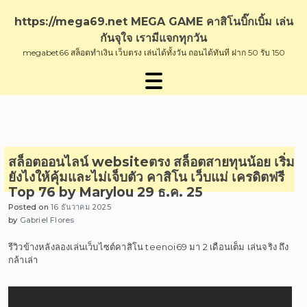
Skip
to
https://mega69.net MEGA GAME คาสิโนบิ๊กเบิ้ม เล่น
content
กันจุใจ เรามีแจกทุกวัน
megabet66 สล็อตทำเงิน เว็บตรง เล่นได้ทั้งวัน ถอนได้ทันที ฝาก 50 รับ 150
สล็อตออนไลน์ websiteตรง สล็อตสายทุนน้อย เริ่ม
ยังไงให้คุ้มและไม่เจ็บตัว คาสิโน เว็บแม่ เครดิตฟรี
Top 76 by Marylou 29 ธ.ค. 25
Posted on
16 ธันวาคม 2025
by
Gabriel Flores
รีวิวข้างหลังลองเล่นเว็บไซต์คาสิโน teenoi69 มา 2 เดือนเต็ม เล่นจริง ถึง
กล้าเล่า