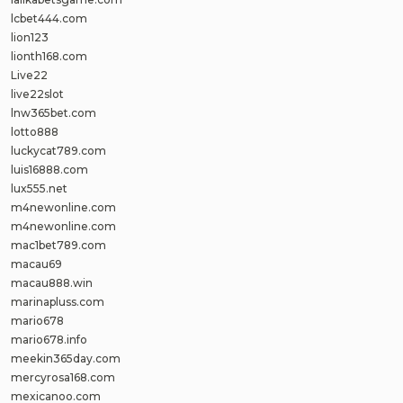
lcbet444.com
lion123
lionth168.com
Live22
live22slot
lnw365bet.com
lotto888
luckycat789.com
luis16888.com
lux555.net
m4newonline.com
m4newonline.com
mac1bet789.com
macau69
macau888.win
marinapluss.com
mario678
mario678.info
meekin365day.com
mercyrosa168.com
mexicanoo.com