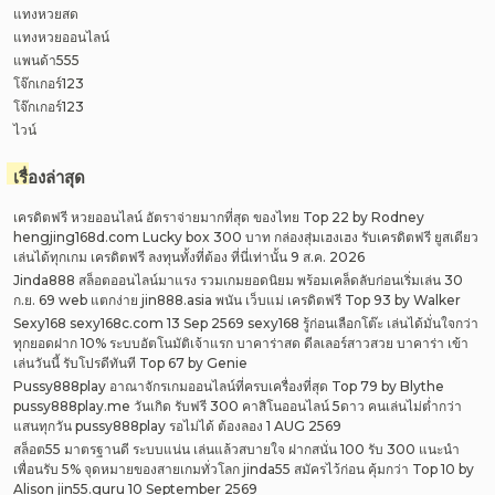
แทงหวยสด
แทงหวยออนไลน์
แพนด้า555
โจ๊กเกอร์123
โจ๊กเกอร์123
ไวน์
เรื่องล่าสุด
เครดิตฟรี หวยออนไลน์ อัตราจ่ายมากที่สุด ของไทย Top 22 by Rodney
hengjing168d.com Lucky box 300 บาท กล่องสุ่มเฮงเฮง รับเครดิตฟรี ยูสเดียว
เล่นได้ทุกเกม เครดิตฟรี ลงทุนทั้งที่ต้อง ที่นี่เท่านั้น 9 ส.ค. 2026
Jinda888 สล็อตออนไลน์มาแรง รวมเกมยอดนิยม พร้อมเคล็ดลับก่อนเริ่มเล่น 30
ก.ย. 69 web แตกง่าย jin888.asia พนัน เว็บแม่ เครดิตฟรี Top 93 by Walker
Sexy168 sexy168c.com 13 Sep 2569 sexy168 รู้ก่อนเลือกโต๊ะ เล่นได้มั่นใจกว่า
ทุกยอดฝาก 10% ระบบอัตโนมัติเจ้าแรก บาคาร่าสด ดีลเลอร์สาวสวย บาคาร่า เข้า
เล่นวันนี้ รับโปรดีทันที Top 67 by Genie
Pussy888play อาณาจักรเกมออนไลน์ที่ครบเครื่องที่สุด Top 79 by Blythe
pussy888play.me วันเกิด รับฟรี 300 คาสิโนออนไลน์ 5ดาว คนเล่นไม่ต่ำกว่า
แสนทุกวัน pussy888play รอไม่ได้ ต้องลอง 1 AUG 2569
สล็อต55 มาตรฐานดี ระบบแน่น เล่นแล้วสบายใจ ฝากสนั่น 100 รับ 300 แนะนำ
เพื่อนรับ 5% จุดหมายของสายเกมทั่วโลก jinda55 สมัครไว้ก่อน คุ้มกว่า Top 10 by
Alison jin55.guru 10 September 2569