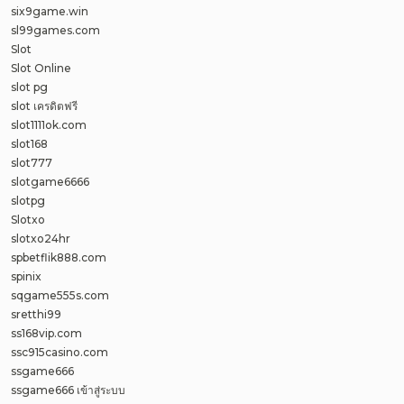
six9game.win
sl99games.com
Slot
Slot Online
slot pg
slot เครดิตฟรี
slot1111ok.com
slot168
slot777
slotgame6666
slotpg
Slotxo
slotxo24hr
spbetflik888.com
spinix
sqgame555s.com
sretthi99
ss168vip.com
ssc915casino.com
ssgame666
ssgame666 เข้าสู่ระบบ