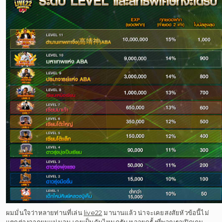
ผมมั่นใจว่าหลายท่านที่เล่น
live22
มานานแล้ว น่าจะเคยสงสัยหัวข้อนี้ไม่