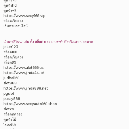
ดูหนังฟรี
ดูหนังhd
ดูหนังฟรี
https://www.sexy168.vip
สล็อตเว็บตรง
เว็บหวยออนไลน์
เว็บคาสิโนน่าเล่น ทั้ง
สล็อต
และ
บาคาร่า
ตึงจริงแตกบ่อยมาก
joker123
สล็อต168
สล็อตเว็บตรง
สล็อต99
https://www.alot666.us
https://www.jinda44.io/
judhai168
slot888
https://www.jinda888.net
pgslot
pussy888
https://www.sexyauto168.shop
slotxo
สล็อตทดลอง
ดูหนังโป๊
1xbetth