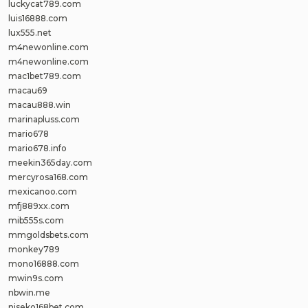
luckycat789.com
luis16888.com
lux555.net
m4newonline.com
m4newonline.com
mac1bet789.com
macau69
macau888.win
marinapluss.com
mario678
mario678.info
meekin365day.com
mercyrosa168.com
mexicanoo.com
mfj889xx.com
mib555s.com
mmgoldsbets.com
monkey789
mono16888.com
mwin9s.com
nbwin.me
niseko168bet.com