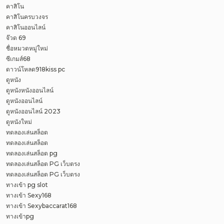
คาสิโน
คาสิโนครบวงจร
คาสิโนออนไลน์
จ๊วด 69
ชื่อหมวดหมู่ใหม่
ซีเกมส์68
ดาวน์โหลด918kiss pc
ดูหนัง
ดูหนังหนังออนไลน์
ดูหนังออนไลน์
ดูหนังออนไลน์ 2023
ดูหนังใหม่
ทดลองเล่นสล็อต
ทดลองเล่นสล็อต
ทดลองเล่นสล็อต pg
ทดลองเล่นสล็อต PG เว็บตรง
ทดลองเล่นสล็อต PG เว็บตรง
ทางเข้า pg slot
ทางเข้า Sexy168
ทางเข้า Sexybaccarat168
ทางเข้าpg