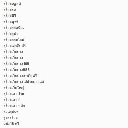
สล็อตpgแท้
สล็อตxo
สล็อตพีจี
สล็อตพุซซี่
สล็อตยอดนิยม
สล็อตยูฟ่า
สล็อตออนไลน์
สล็อตเครดิตฟรี
สล็อตเว็บตรง
สล็อตเว็บตรง
สล็อตเว็บตรง 168
สล็อตเว็บตรง888
สล็อตเว็บตรงเครดิตฟรี
สล็อตเว็บตรงไม่ผ่านเอเย่นต์
สล็อตเว็บใหญ่
สล็อตแตกง่าย
สล็อตแตกดี
สล็อตแตกหนัก
สวนสุนันทา
สูตรสล็อต
หนัง 18 ฟรี