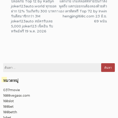
เรื่อง
ปลอดภัย Top 12 by Katlyn
แตกง่าย เกมสล็อตที่สายปั่นกำลัง
joker123auto.world ทุกยอด
พูดถึง แตกบ่อยจนต้องลองด้วยตัว
ฝาก 12% วันเกิดรับ 300 บาทกา
เอง เครดิตฟรี Top 72 by Irwin
รันตีสมาชิกกว่า 3M
hengjing168c.com 23 มิ.ย.
joker123auto สมัครรับเลย
69 พนัน
5,000 joker123 เช็คอิน รับ
ทรัพย์ฟรี 19 พ.ค. 2026
ค้นหา
สำหรับ:
หมวดหมู่
037movie
1688vegasx.com
168slot
188bet
188betth
1xbet