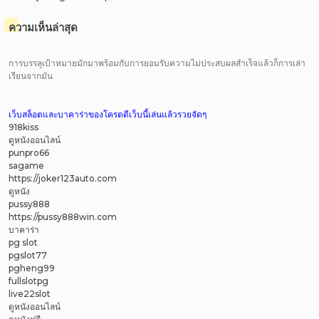
ความเห็นล่าสุด
การบรรลุเป้าหมายมักมาพร้อมกับการยอมรับความไม่ประสบผลสำเร็จแล้วก็การเล่า
เรียนจากมัน
เว็บสล็อตและบาคาร่าของโครตดีเว็บนี้เล่นแล้วรวยจัดๆ
918kiss
ดูหนังออนไลน์
punpro66
sagame
https://joker123auto.com
ดูหนัง
pussy888
https://pussy888win.com
บาคาร่า
pg slot
pgslot77
pgheng99
fullslotpg
live22slot
ดูหนังออนไลน์