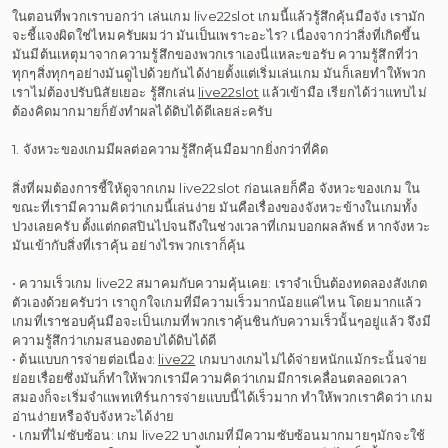
ในตอนที่พวกเราบอกว่า เล่นเกม live22slot เกมนี้แล้วรู้สึกคุ้นมือจัง เรามัก
จะชี้แจงผิดใช่ไหมครับผมว่า มันเป็นเพราะอะไร? เนื่องจากว่าสิ่งที่เกิดขึ้น
มันมีต้นเหตุมาจากความรู้สึกของพวกเราเองนี่แหละขอรับ ความรู้สึกที่ว่า
ทุกๆสิ่งทุกๆอย่างมันดูไปด้วยกันได้ง่ายตั้งแต่เริ่มเล่นเกม มันก็เลยทำให้พวก
เราไม่ต้องปรับนิสัยเยอะ รู้สึกเล่น
live22slot
แล้วเข้ามือ เรียกได้ว่าแทบไม่
ต้องคิดมากมายก็ยังทำผลได้ดิบได้ดีเลยล่ะครับ
1. จังหวะของเกมมีผลต่อความรู้สึกคุ้นมือมากยิ่งกว่าที่คิด
สิ่งที่ผมต้องการชี้ให้ดูจากเกม live22slot ก่อนเลยก็คือ จังหวะของเกม ใน
ขณะที่เรามีความคิดว่าเกมนี้เล่นง่าย มันคือเรื่องของจังหวะข้างในเกมทั้ง
ปวงเลยครับ ตั้งแต่กดสปินไปจนถึงในช่วงเวลาที่เกมบอกผลลัพธ์ หากจังหวะ
มันเข้ากับสิ่งที่เราคุ้น อย่างไรพวกเราก็คุ้น
• ความเร็วเกม live22 สมาคมกับความคุ้นเคย: เราจำเป็นต้องทดลองสังเกต
ตัวเองด้วยครับว่า เราถูกใจเกมที่มีความเร็วมากน้อยแค่ไหน โดยมากแล้ว
เกมที่เราชอบคุ้นมือจะเป็นเกมที่พวกเราคุ้นชินกับความเร็วนั้นๆอยู่แล้ว จึงมี
ความรู้สึกว่าเกมสนองตอบได้ดิบได้ดี
• ต้นแบบการจ่ายต่อเนื่อง:
live22
เกมบางเกมไม่ได้จ่ายหนักแม้กระนั้นจ่าย
ย่อยเรื่อยซึ่งมันก็ทำให้พวกเรามีความคิดว่าเกมมีการเคลื่อนตลอดเวลา
สมองก็จะเริ่มจำแพทเทิร์นการจ่ายแบบนี้ได้เร็วมาก ทำให้พวกเราคิดว่า เกม
อ่านง่ายหรือจับจังหวะได้ง่าย
• เกมที่ไม่ซับซ้อน: เกม live22 บางเกมที่มีความซับซ้อนมากมายๆมักจะใช้