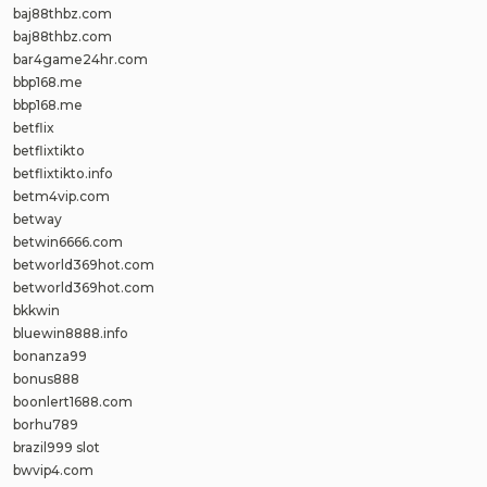
baj88thbz.com
baj88thbz.com
bar4game24hr.com
bbp168.me
bbp168.me
betflix
betflixtikto
betflixtikto.info
betm4vip.com
betway
betwin6666.com
betworld369hot.com
betworld369hot.com
bkkwin
bluewin8888.info
bonanza99
bonus888
boonlert1688.com
borhu789
brazil999 slot
bwvip4.com