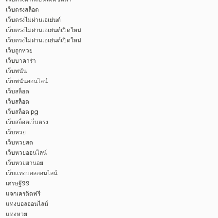
เว็บตรงสล็อต
เว็บตรงไม่ผ่านเอเย่นต์
เว็บตรงไม่ผ่านเอเย่นต์เปิดใหม่
เว็บตรงไม่ผ่านเอเย่นต์เปิดใหม่
เว็บถูกหวย
เว็บบาคาร่า
เว็บพนัน
เว็บพนันออนไลน์
เว็บสล็อต
เว็บสล็อต
เว็บสล็อต pg
เว็บสล็อตเว็บตรง
เว็บหวย
เว็บหวยสด
เว็บหวยออนไลน์
เว็บหวยฮานอย
เว็บแทงบอลออนไลน์
เศรษฐี99
แจกเครดิตฟรี
แทงบอลออนไลน์
แทงหวย