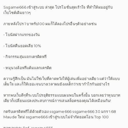
Ssgame666 เข้าสู่ระบบ ล่าสุด โปรโมชั่นสุดเร้าใจ ที่ทำให้ผมอยู่กับ
เว็บไซต์เดิมยาวๆ
ภายหลังโปร 1 บาทรับ100 ผมก็ได้ลองโปรอื่นๆตัวอย่างเช่น
• โบนัสฝากแรกของวัน
• โบนัสคืนยอดเสีย 10%
• กิจกรรมสุ่มแจกเครดิตฟรี
• หมุนวงล้อฟรีแต้มแลกเครดิต
ความรู้สึกเป็น มันไม่ใช่เว็บที่คาดหวังให้ผู้เล่นเพิ่มอย่างเดียว แต่ว่าให้แบบ
เต็มใจ และก็ให้เยอะจนบางเวลาผมยังงงเต็กว่าเขากำไรกันอย่างไร
หากพบเว็บดีๆที่ระบบโปรยุติธรรมแบบผมพบในครั้งนั้น บอกเลยว่าทุนบาท
เดียวก็เปลี่ยนแปลงประสบการณ์การเล่นสล็อตของคุณได้เหมือนกัน!
กดรับเครดิตฟรีได้ด้วยตัวเอง ssgame666 ssgame666 30 มกรา 68
Maude ใหม่ ssgame666 เข้าสู่ระบบไม่จำกัดยอดโอน Top 100
ขอขอบคุณ Ref.
ssgame666