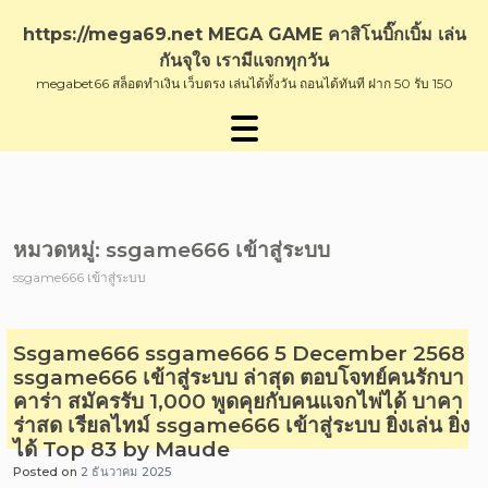
Skip
to
https://mega69.net MEGA GAME คาสิโนบิ๊กเบิ้ม เล่น
content
กันจุใจ เรามีแจกทุกวัน
megabet66 สล็อตทำเงิน เว็บตรง เล่นได้ทั้งวัน ถอนได้ทันที ฝาก 50 รับ 150
หมวดหมู่:
ssgame666 เข้าสู่ระบบ
ssgame666 เข้าสู่ระบบ
Ssgame666 ssgame666 5 December 2568
ssgame666 เข้าสู่ระบบ ล่าสุด ตอบโจทย์คนรักบา
คาร่า สมัครรับ 1,000 พูดคุยกับคนแจกไพ่ได้ บาคา
ร่าสด เรียลไทม์ ssgame666 เข้าสู่ระบบ ยิ่งเล่น ยิ่ง
ได้ Top 83 by Maude
Posted on
2 ธันวาคม 2025