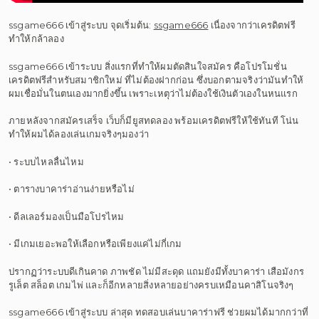
ssgame666 เข้าสู่ระบบ จุดเริ่มต้น:
ssgame666
เนื่องจากว่าเครดิตฟรี
ทำให้กล้าลอง
ssgame666 เข้าระบบ สิ่งแรกที่ทำให้ผมตัดสินใจสมัคร คือโปรโมชั่น
เครดิตฟรีสำหรับสมาชิกใหม่ ที่ไม่ต้องฝากก่อน ซึ่งบอกตามจริงว่ามันทำให้
ผมเชื่อมั่นในตนเองมากยิ่งขึ้น เพราะเหตุว่าไม่ต้องใช้เงินตัวเองในหนแรก
ภายหลังจากสมัครเสร็จ เว็บก็มียูสทดลอง พร้อมเครดิตฟรีให้ใช้ทันที โน่น
ทำให้ผมได้ลองเล่นเกมจริงๆมองว่า
• ระบบไหลลื่นไหม
• ตารางบาคาร่าอ่านง่ายหรือไม่
• ดีลเลอร์มองเป็นมือโปรไหม
• มีเกมเยอะพอให้เลือกหรือเพียงแค่ไม่กี่เกม
ปรากฏว่าระบบดีเกินคาด ภาพชัด ไม่มีสะดุด แถมยังมีทั้งบาคาร่า เสือมังกร
รูเล็ต สล็อต เกมไพ่ และก็อีกหลายสิ่งหลายอย่างครบเหมือนคาสิโนจริงๆ
ssgame666 เข้าสู่ระบบ ล่าสุด ทดสอบเล่นบาคาร่าฟรี ช่วยผมได้มากกว่าที่