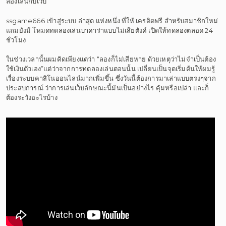
ลองเล่นกับเว็บ
ssgame666 เข้าสู่ระบบ ล่าสุด แห่งหนึ่ง ที่ให้ เครดิตฟรี สำหรับสมาชิกใหม่
แถมยังมี โหมดทดลองเล่นบาคาร่าแบบไม่เสียตังค์ เปิดให้ทดลองตลอด 24
ชั่วโมง
ในช่วงเวลานั้นผมคิดเพียงแต่ว่า “ลองก็ไม่เสียหาย ด้วยเหตุว่าไม่จำเป็นต้อง
ใช้เงินตัวเอง”แต่ว่าจากการทดลองเล่นตอนนั้น เปลี่ยนเป็นจุดเริ่มต้นให้ผมรู้
เรื่องระบบคาสิโนออนไลน์มากเพิ่มขึ้น ซึ่งวันนี้ต้องการมาเล่าแบบตรงๆจาก
ประสบการณ์ ว่าการเล่นเว็บลักษณะนี้มันเป็นอย่างไร คุ้มหรือเปล่า และก็
ต้องระวังอะไรบ้าง