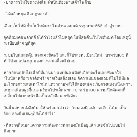
• บาคาร่าไม่ใช่ดวงทั้งสิ้น จำเป็นต้องอ่านเค้าไพ่ด้วย
• ได้แล้วหยุด คือกฎทองคำ
เลือกเว็บให้ดี ย้ำเว็บไซต์ตรง ไม่ผ่านเอเย่นต์ ssgame666 เข้าสู่ระบบ
จุดที่ผมเคยพลาดคือได้กำไรแล้วไม่หยุด ในที่สุดคืนเว็บไซต์หมด โดยเหตุนี้
ระเบียบสำคัญที่สุด
ระบบโบนัสสุดคุ้ม แจกเครดิตฟรี และก็โปรลงทะเบียนใหม่ 1 บาทรับ100 ที่
ทำให้ผมแปลงมุมมองการเล่นสล็อตไปเลย!
หากย้อนกลับไปเมื่อปีที่ผ่านมา ผมเป็นคนนึงที่เกือบจะไม่เคยพึงพอใจ
“โบนัส” หรือ “เครดิตฟรี” จากเว็บสล็อตเลย คิดว่าเป็นของแถมที่ไม่ได้มีผล
อะไรต่อการเล่นเท่าไรนัก แต่ว่าภายหลังได้ลองสมัครเว็บตรงแห่งหนึ่งเพราะ
เหตุว่าเพื่อนฝูงชี้แนะ พร้อมโปรเด็ด ฝาก 1 บาท รับ 100 ความนึกคิดผมก็
เปลี่ยนไปแบบหน้ามือเป็นหลังมือเลยทีเดียว
วันนั้นสหายส่งลิงก์มาให้ พร้อมกล่าวว่า “แกลองดิ แค่บาทเดียวได้มาเป็น
ร้อย ลองปั่นเล่นๆก็ยังได้กำไร”
• ทีแรกๆก็เฉยๆแต่ว่าความต้องการทดลองมันมีอยู่แล้ว เลยจัดไปแบบไม่
คิดมาก