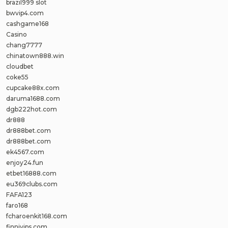
brazil999 slot
bwvip4.com
cashgame168
Casino
chang7777
chinatown888.win
cloudbet
coke55
cupcake88x.com
daruma1688.com
dgb222hot.com
dr888
dr888bet.com
dr888bet.com
ek4567.com
enjoy24.fun
etbet16888.com
eu369clubs.com
FAFA123
faro168
fcharoenkit168.com
finnivips.com