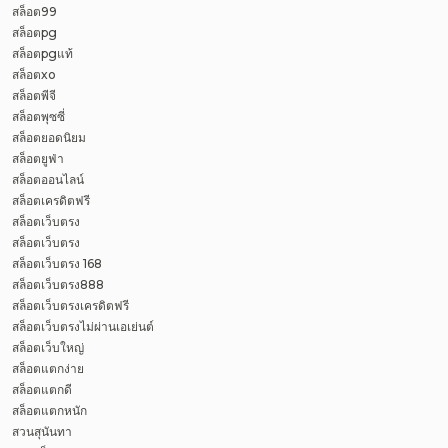
สล็อต99
สล็อตpg
สล็อตpgแท้
สล็อตxo
สล็อตพีจี
สล็อตพุซซี่
สล็อตยอดนิยม
สล็อตยูฟ่า
สล็อตออนไลน์
สล็อตเครดิตฟรี
สล็อตเว็บตรง
สล็อตเว็บตรง
สล็อตเว็บตรง 168
สล็อตเว็บตรง888
สล็อตเว็บตรงเครดิตฟรี
สล็อตเว็บตรงไม่ผ่านเอเย่นต์
สล็อตเว็บใหญ่
สล็อตแตกง่าย
สล็อตแตกดี
สล็อตแตกหนัก
สวนสุนันทา