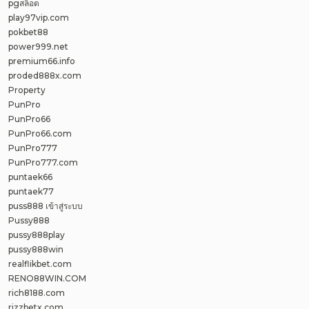
pgสล็อต
play97vip.com
pokbet88
power999.net
premium66.info
proded888x.com
Property
PunPro
PunPro66
PunPro66.com
PunPro777
PunPro777.com
puntaek66
puntaek77
puss888 เข้าสู่ระบบ
Pussy888
pussy888play
pussy888win
realflikbet.com
RENO88WIN.COM
rich8188.com
rizzbetx.com