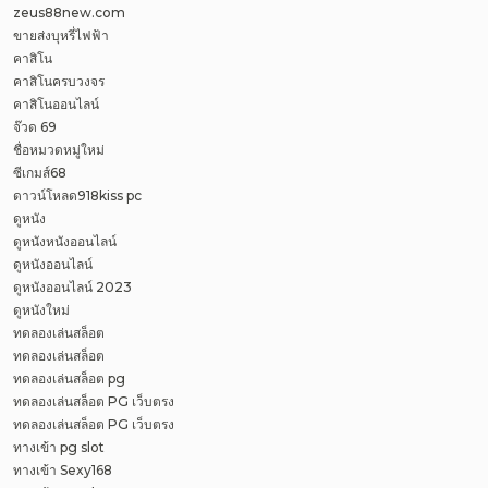
zeus88new.com
ขายส่งบุหรี่ไฟฟ้า
คาสิโน
คาสิโนครบวงจร
คาสิโนออนไลน์
จ๊วด 69
ชื่อหมวดหมู่ใหม่
ซีเกมส์68
ดาวน์โหลด918kiss pc
ดูหนัง
ดูหนังหนังออนไลน์
ดูหนังออนไลน์
ดูหนังออนไลน์ 2023
ดูหนังใหม่
ทดลองเล่นสล็อต
ทดลองเล่นสล็อต
ทดลองเล่นสล็อต pg
ทดลองเล่นสล็อต PG เว็บตรง
ทดลองเล่นสล็อต PG เว็บตรง
ทางเข้า pg slot
ทางเข้า Sexy168