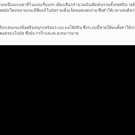
อนเหมือนเกมคาสิโนแบบเริ่มแรก เพียงเลือกจำนวนเงินเดิมพันรวมทั้งกดสปิน วงล
สมัยใหม่หลายเกมมีฟีพบร์โบนัสรวมทั้งแจ็คพอตแตกง่าย ซึ่งทำให้เวลาเล่นคิดว่า
เลือกเล่นเกมสล็อตธีมสนุกๆพร้อมระบบ ออโต้สปิน ซึ่งระบบนี้ช่วยให้ผมตั้งค่าให
่างคอยรอบโบนัส ซึ่งนับว่าเร็วและสะดวกมากมาย