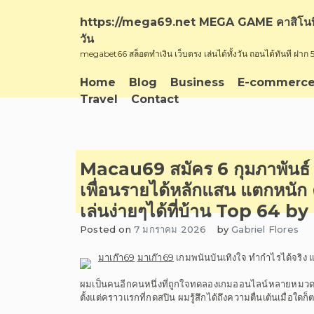
Skip
to
https://mega69.net MEGA GAME คาสิโนบิ๊กเบ
content
วัน
megabet66 สล็อตทำเงิน เว็บตรง เล่นได้ทั้งวัน ถอนได้ทันที ฝาก 
Home
Blog
Business
E-commerc
Travel
Contact
Macau69 สมัคร 6 กุมภาพันธ์ 
เพื่อนรายได้หลักแสน แตกหนั
เล่นง่ายๆได้ที่บ้าน Top 64
Posted on
7 มกราคม 2026
by
Gabriel Flores
มาเก๊า69
มาเก๊า69
เกมพนันบันเทิงใจ ทำกำไรได้จริง แ
ผมเป็นคนอีกคนหนึ่งที่ถูกใจทดลองเกมออนไลน์หลายหมวด แต่เ
ตั้งแต่คราวแรกที่กดสปิน ผมรู้สึกได้ถึงความตื่นเต้นเมื่อใด