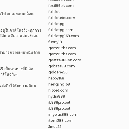
fox689ok.com
fullslot
ั่วไป ผมเคยเล่นสล็อต
fullsloteiei.com
fullslotpg
fullslotpg.com
อยู่ในคาสิโนจริงๆทุกการ
ทำให้เกมมีความสมจริงสม
fullslotpg168.com
funny18
gem99ths.com
ยังสามารถวางแผนพนันด้วย
gem99ths.com
goatza888fin.com
gobaza88.com
 เป็นหนทางที่ดีเลิศ
golden456
คาสิโนจริงๆ
happy168
hengjing168
โนสดถึงได้รับความนิยม
hi6bet.com
hydra888
ib888pro.bet
ib888pro.bet
infyplus888.com
item388.com
Jinda55