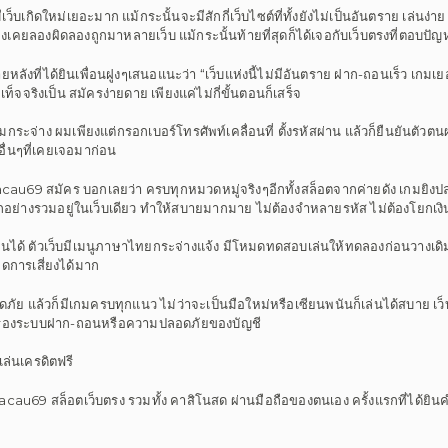
เว็บเกิดใหม่เยอะมาก แม้กระนั้นจะมีสักกี่เว็บไซต์ที่ทั้งยังไม่เป็นอันตราย เล่นง่
ลองผิดลองถูกมาหลายเว็บ แม้กระนั้นท้ายที่สุดก็ได้เจอกับเว็บตรงที่ตอบปัญหา
ลังที่ได้ยินเพื่อนฝูงๆเสนอแนะว่า “เว็บแห่งนี้ไม่มีอันตราย ฝาก-ถอนเร็ว เกม
ท็จจริงเป็น สมัครง่ายดาย เพียงแค่ไม่กี่ขั้นตอนก็เสร็จ
กระจ่าง ผมเพียงแต่กรอกเบอร์โทรศัพท์เคลื่อนที่ ตั้งรหัสผ่าน แล้วก็ยืนยันตัวตน
อื่นๆที่เคยเจอมาก่อน
 macau69 สมัคร บอกเลยว่า ครบทุกหมวดหมู่จริงๆอีกทั้งสล็อตจากค่ายดัง เกมยิงป
 ทุกอย่างรวมอยู่ในเว็บเดียว ทำให้สบายมากมาย ไม่ต้องจำหลายรหัส ไม่ต้องโยกเ
เล่นได้ ตัวเว็บมีเมนูภาษาไทยกระจ่างแจ้ง มีโหมดทดสอบเล่นให้ทดลองก่อนวางเด
้ลดการเสี่ยงได้มาก
 ปลอดภัย แล้วก็มีเกมครบทุกแนว ไม่ว่าจะเป็นมือใหม่หรือเซียนพนันก็เล่นได้สบาย เว็
วลเรื่องระบบฝาก-ถอนหรือความปลอดภัยของบัญชี
ล่นเครดิตฟรี
au69 สล็อตเว็บตรง รวมทั้ง คาสิโนสด ผ่านมือถือของตนเอง ครั้งแรกที่ได้ยินคำ