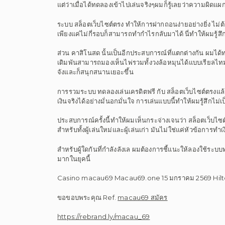
แต่ว่าเมื่อได้ทดลองเข้าไปเล่นจริงๆผมก็รู้เลยว่าความผิด
ระบบ สล็อตเว็บไซต์ตรง ทำให้การฝากถอนง่ายอย่างยิ่ง ไม่ต้อง
เพียงแค่ไม่กี่รอบก็สามารถทำกำไรกลับมาได้ นี่ทำให้ผมรู้สึ
ส่วน คาสิโนสด นั้นเป็นอีกประสบการณ์ที่แตกต่างกัน ผมได
เดิมพันสามารถมองเห็นไพ่รวมทั้งวงล้อหมุนได้แบบเรียลไท
จังและก็สนุกสนานเยอะขึ้น
การรวมระบบ ทดลองเล่นเครดิตฟรี กับ สล็อตเว็บไซต์ตรงแล้ว
เงินจริงได้อย่างมั่นอกมั่นใจ การเล่นแบบนี้ทำให้ผมรู้สึกไม่เ
ประสบการณ์ครั้งนี้ทำให้ผมเห็นกระจ่างเจนว่า สล็อตเว็บ
สำหรับทั้งผู้เล่นใหม่และผู้เล่นเก่า มันไม่ใช่แค่หัวข้อการท
สำหรับผู้ใดกันที่กำลังลังเล ผมต้องการชี้แนะให้ลองใช้ระ
มากในยุคนี้
Casino macau69 Macau69.one 15 มกราคม 2569 Hilt
ขอขอบพระคุณ Ref.
macau69 สมัคร
https://rebrand.ly/macau_69