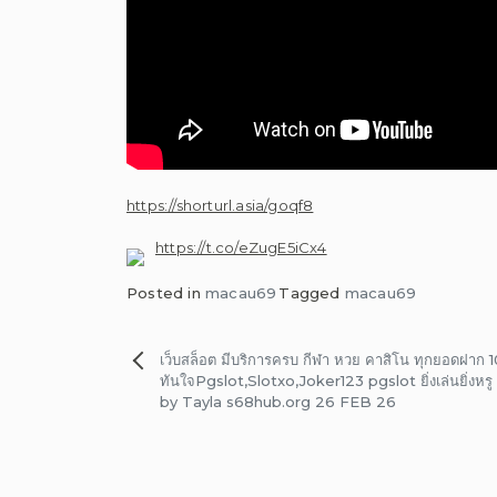
https://shorturl.asia/goqf8
https://t.co/eZugE5iCx4
Posted in
macau69
Tagged
macau69
แนะแนว
เว็บสล็อต มีบริการครบ กีฬา หวย คาสิโน ทุกยอดฝาก 
ทันใจPgslot,Slotxo,Joker123 pgslot ยิ่งเล่นยิ่งหรู 
เรื่อง
by Tayla s68hub.org 26 FEB 26