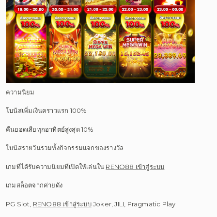
ความนิยม
โบนัสเพิ่มเงินคราวแรก 100%
คืนยอดเสียทุกอาทิตย์สูงสุด 10%
โบนัสรายวันรวมทั้งกิจกรรมแจกของรางวัล
เกมที่ได้รับความนิยมที่เปิดให้เล่นใน
RENO88 เข้าสู่ระบบ
เกมสล็อตจากค่ายดัง
PG Slot,
RENO88 เข้าสู่ระบบ
Joker, JILI, Pragmatic Play