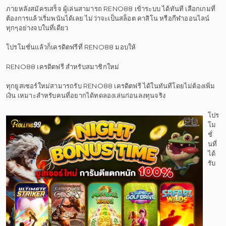
ภายหลังสมัครเสร็จ ผู้เล่นสามารถ RENO88 เข้าระบบ ได้ทันที เลือกเกมที่
ต้องการแล้วเริ่มพนันได้เลย ไม่ว่าจะเป็นสล็อต คาสิโน หรือกีฬาออนไลน์
ทุกๆอย่างจบในที่เดียว
โปรโมชั่นแล้วก็เครดิตฟรีที่ RENO88 มอบให้
RENO88 เครดิตฟรี สำหรับสมาชิกใหม่
ทุกยูสเซอร์ใหม่สามารถรับ RENO88 เครดิตฟรี ได้ในทันทีโดยไม่ต้องเพิ่ม
เงิน เหมาะสำหรับคนที่อยากได้ทดลองเล่นก่อนลงทุนจริง
โปร
โม
ชั่
นที่
ได้
รับ