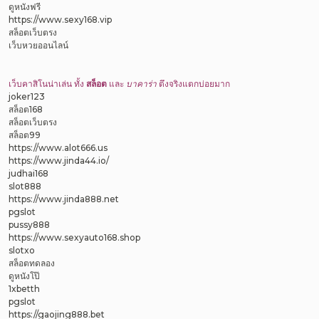
ดูหนังฟรี
https://www.sexy168.vip
สล็อตเว็บตรง
เว็บหวยออนไลน์
เว็บคาสิโนน่าเล่น ทั้ง
สล็อต
และ
บาคาร่า
ตึงจริงแตกบ่อยมาก
joker123
สล็อต168
สล็อตเว็บตรง
สล็อต99
https://www.alot666.us
https://www.jinda44.io/
judhai168
slot888
https://www.jinda888.net
pgslot
pussy888
https://www.sexyauto168.shop
slotxo
สล็อตทดลอง
ดูหนังโป๊
1xbetth
pgslot
https://gaojing888.bet