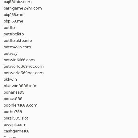
baj88thbz.com
bar4game24hr.com
bbp168.me
bbp168.me
betflix
betflixtikto
betflixtikto.info
betm4vip.com
betway
betwin6666.com
betworld369hot.com
betworld369hot.com
bkkwin
bluewin8888.info
bonanza99
bonus888
boonlert1688.com
borhu789
brazil999 slot
bwvip4.com
cashgame168
Casino