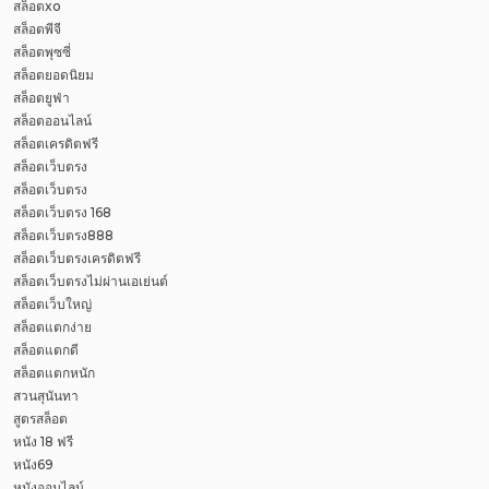
สล็อตxo
สล็อตพีจี
สล็อตพุซซี่
สล็อตยอดนิยม
สล็อตยูฟ่า
สล็อตออนไลน์
สล็อตเครดิตฟรี
สล็อตเว็บตรง
สล็อตเว็บตรง
สล็อตเว็บตรง 168
สล็อตเว็บตรง888
สล็อตเว็บตรงเครดิตฟรี
สล็อตเว็บตรงไม่ผ่านเอเย่นต์
สล็อตเว็บใหญ่
สล็อตแตกง่าย
สล็อตแตกดี
สล็อตแตกหนัก
สวนสุนันทา
สูตรสล็อต
หนัง 18 ฟรี
หนัง69
หนังออนไลน์