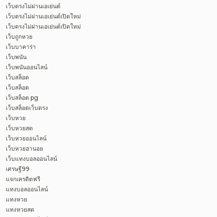
เว็บตรงไม่ผ่านเอเย่นต์
เว็บตรงไม่ผ่านเอเย่นต์เปิดใหม่
เว็บตรงไม่ผ่านเอเย่นต์เปิดใหม่
เว็บถูกหวย
เว็บบาคาร่า
เว็บพนัน
เว็บพนันออนไลน์
เว็บสล็อต
เว็บสล็อต
เว็บสล็อต pg
เว็บสล็อตเว็บตรง
เว็บหวย
เว็บหวยสด
เว็บหวยออนไลน์
เว็บหวยฮานอย
เว็บแทงบอลออนไลน์
เศรษฐี99
แจกเครดิตฟรี
แทงบอลออนไลน์
แทงหวย
แทงหวยสด