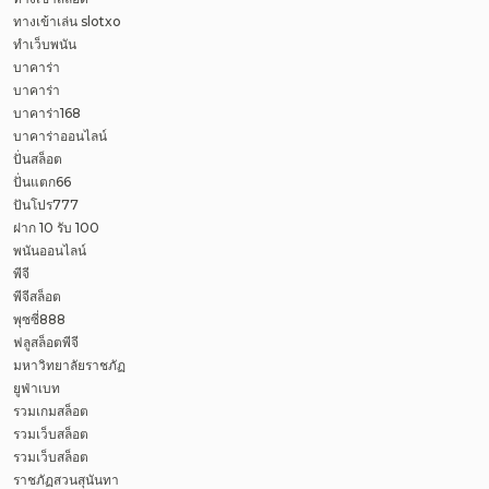
ทางเข้าเล่น slotxo
ทำเว็บพนัน
บาคาร่า
บาคาร่า
บาคาร่า168
บาคาร่าออนไลน์
ปั่นสล็อต
ปั่นแตก66
ปันโปร777
ฝาก 10 รับ 100
พนันออนไลน์
พีจี
พีจีสล็อต
พุซซี่888
ฟลูสล็อตพีจี
มหาวิทยาลัยราชภัฏ
ยูฟ่าเบท
รวมเกมสล็อต
รวมเว็บสล็อต
รวมเว็บสล็อต
ราชภัฏสวนสุนันทา