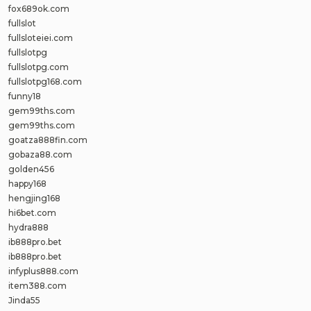
fox689ok.com
fullslot
fullsloteiei.com
fullslotpg
fullslotpg.com
fullslotpg168.com
funny18
gem99ths.com
gem99ths.com
goatza888fin.com
gobaza88.com
golden456
happy168
hengjing168
hi6bet.com
hydra888
ib888pro.bet
ib888pro.bet
infyplus888.com
item388.com
Jinda55