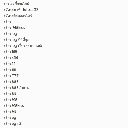
ลอตเตอรี่ออนไลน์
สมัครสมาชิก lotto432
สมัครสล็อตออนไลน์
สล็อต
สล็อต 918kiss
สล็อต pg
สล็อต pg ที่ดีที่สุด
สล็อต pg เว็บตรง แตกหนัก
สล็อต168
สล็อต456
สล็อต55
สล็อต66
สล็อต777
สล็อต888
สล็อต888เว็บตรง
สล็อต89
สล็อต918
สล็อต918kiss
สล็อต99
สล็อตpg
สล็อตpgแท้