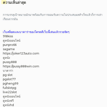
ความเห็นล่าสุด
การบรรลุเป้าหมายมักมาพร้อมกับการยอมรับความไม่ประสบผลสำเร็จแล้วก็การเล่า
เรียนจากมัน
เว็บสล็อตและบาคาร่าของโครตดีเว็บนี้เล่นแล้วรวยจัดๆ
918kiss
ดูหนังออนไลน์
punpro66
sagame
https://joker123auto.com
ดูหนัง
pussy888
https://pussy888win.com
บาคาร่า
pg slot
pgslot77
pgheng99
fullslotpg
live22slot
ดูหนังออนไลน์
ดูหนังฟรี
ดูหนังhd