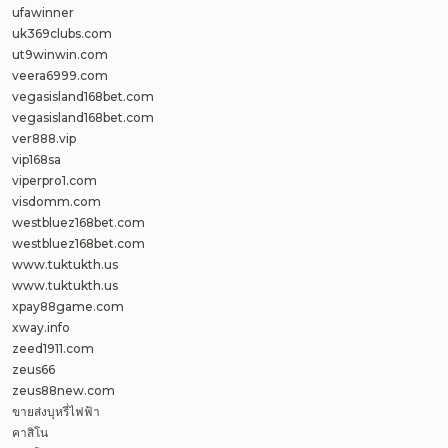
ufawinner
uk369clubs.com
ut9winwin.com
veera6999.com
vegasisland168bet.com
vegasisland168bet.com
ver888.vip
vip168sa
viperpro1.com
visdomm.com
westbluez168bet.com
westbluez168bet.com
www.tuktukth.us
www.tuktukth.us
xpay88game.com
xway.info
zeed1911.com
zeus66
zeus88new.com
ขายส่งบุหรี่ไฟฟ้า
คาสิโน