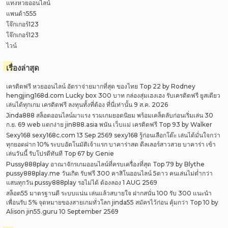
แทงหวยออนไลน์
แพนด้า555
โจ๊กเกอร์123
โจ๊กเกอร์123
ไวน์
เรื่องล่าสุด
เครดิตฟรี หวยออนไลน์ อัตราจ่ายมากที่สุด ของไทย Top 22 by Rodney
hengjing168d.com Lucky box 300 บาท กล่องสุ่มเฮงเฮง รับเครดิตฟรี ยูสเดียว
เล่นได้ทุกเกม เครดิตฟรี ลงทุนทั้งที่ต้อง ที่นี่เท่านั้น 9 ส.ค. 2026
Jinda888 สล็อตออนไลน์มาแรง รวมเกมยอดนิยม พร้อมเคล็ดลับก่อนเริ่มเล่น 30
ก.ย. 69 web แตกง่าย jin888.asia พนัน เว็บแม่ เครดิตฟรี Top 93 by Walker
Sexy168 sexy168c.com 13 Sep 2569 sexy168 รู้ก่อนเลือกโต๊ะ เล่นได้มั่นใจกว่า
ทุกยอดฝาก 10% ระบบอัตโนมัติเจ้าแรก บาคาร่าสด ดีลเลอร์สาวสวย บาคาร่า เข้า
เล่นวันนี้ รับโปรดีทันที Top 67 by Genie
Pussy888play อาณาจักรเกมออนไลน์ที่ครบเครื่องที่สุด Top 79 by Blythe
pussy888play.me วันเกิด รับฟรี 300 คาสิโนออนไลน์ 5ดาว คนเล่นไม่ต่ำกว่า
แสนทุกวัน pussy888play รอไม่ได้ ต้องลอง 1 AUG 2569
สล็อต55 มาตรฐานดี ระบบแน่น เล่นแล้วสบายใจ ฝากสนั่น 100 รับ 300 แนะนำ
เพื่อนรับ 5% จุดหมายของสายเกมทั่วโลก jinda55 สมัครไว้ก่อน คุ้มกว่า Top 10 by
Alison jin55.guru 10 September 2569