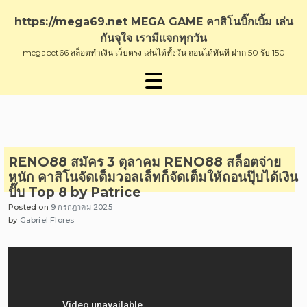
Skip
to
https://mega69.net MEGA GAME คาสิโนบิ๊กเบิ้ม เล่น
content
กันจุใจ เรามีแจกทุกวัน
megabet66 สล็อตทำเงิน เว็บตรง เล่นได้ทั้งวัน ถอนได้ทันที ฝาก 50 รับ 150
RENO88 สมัคร 3 ตุลาคม RENO88 สล็อตจ่าย
หนัก คาสิโนจัดเต็มวอลเล็ทก็จัดเต็มให้ถอนปุ๊บได้เงิน
ปั๊บ Top 8 by Patrice
Posted on
9 กรกฎาคม 2025
by
Gabriel Flores