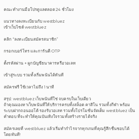
คณะทำงานมือโปรดูแลตลอด 24 ชั่วโมง
แนวทางลงทะเบียนกับ westbluez
เข้าเว็บไซต์ westbluez
คลิก “ลงทะเบียนสมัครสมาชิก”
กรอกเบอร์โทร และการันตี OTP
ตั้งรหัสผ่าน + ผูกบัญชีธนาคารหรือวอเลท
เข้าสู่ระบบ รวมทั้งเริ่มพนันได้ทันที
สมัครฟรี ใช้เวลาไม่ถึง 1 นาที
สรุป: westbluez เว็บพนันที่ใช่ จบครบในเว็บเดียว
ถ้าคุณมองหาเว็บพนันที่ให้บริการครบทั้งสล็อต คาสิโน รวมทั้งกีฬา พร้อม
ระบบฝากถอนออโต้ รองรับวอเลท รวมทั้งโปรโมชั่นจัดเต็ม westbluez เป็น
คำตอบ ที่จะทำให้คุณบันเทิงใจรวมทั้งสร้างรายได้จริง
สมัครเลยที่ westbluez แล้วเริ่มทำกำไรจากทุกเกมที่คุณรู้สึกชื่นชอบได้
โดยทันที!