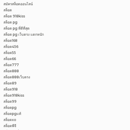
สมัครสล็อตออนไลน์
สล็อต
สล็อต 918kiss
สล็อต pg
สล็อต pg ที่ดีที่สุด
สล็อต pg เว็บตรง แตกหนัก
สล็อต168
สล็อต456
สล็อต55
สล็อต66
สล็อต777
สล็อต888
สล็อต888เว็บตรง
สล็อต89
สล็อต918
สล็อต918kiss
สล็อต99
สล็อตpg
สล็อตpgแท้
สล็อตxo
สล็อตพีจี