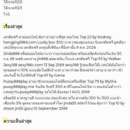
โจ๊กเกอร์123
โจ๊กเกอร์123
ไวน์
เรื่องล่าสุด
เครดิตฟรี หวยออนไลน์ อัตราจ่ายมากที่สุด ของไทย Top 22 by Rodney
hengjing168d.com Lucky box 300 บาท กล่องสุ่มเฮงเฮง รับเครดิตฟรี ยูสเดียว
เล่นได้ทุกเกม เครดิตฟรี ลงทุนทั้งที่ต้อง ที่นี่เท่านั้น 9 ส.ค. 2026
Jinda888 สล็อตออนไลน์มาแรง รวมเกมยอดนิยม พร้อมเคล็ดลับก่อนเริ่มเล่น 30
ก.ย. 69 web แตกง่าย jin888.asia พนัน เว็บแม่ เครดิตฟรี Top 93 by Walker
Sexy168 sexy168c.com 13 Sep 2569 sexy168 รู้ก่อนเลือกโต๊ะ เล่นได้มั่นใจกว่า
ทุกยอดฝาก 10% ระบบอัตโนมัติเจ้าแรก บาคาร่าสด ดีลเลอร์สาวสวย บาคาร่า เข้า
เล่นวันนี้ รับโปรดีทันที Top 67 by Genie
Pussy888play อาณาจักรเกมออนไลน์ที่ครบเครื่องที่สุด Top 79 by Blythe
pussy888play.me วันเกิด รับฟรี 300 คาสิโนออนไลน์ 5ดาว คนเล่นไม่ต่ำกว่า
แสนทุกวัน pussy888play รอไม่ได้ ต้องลอง 1 AUG 2569
สล็อต55 มาตรฐานดี ระบบแน่น เล่นแล้วสบายใจ ฝากสนั่น 100 รับ 300 แนะนำ
เพื่อนรับ 5% จุดหมายของสายเกมทั่วโลก jinda55 สมัครไว้ก่อน คุ้มกว่า Top 10 by
Alison jin55.guru 10 September 2569
ความเห็นล่าสุด