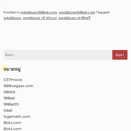
…
Posted in
westbluez168bet.com
,
westbluez168bet.com
Tagged
westbluez
,
westbluez เข้าสู่ระบบ
,
westbluez เครดิตฟรี
ค้นหา
สำหรับ:
หมวดหมู่
037movie
1688vegasx.com
168slot
188bet
188betth
1xbet
1xgameth.com
8lots.com
8lots.com