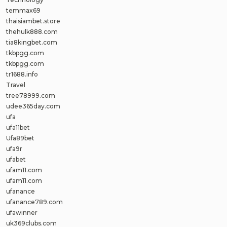
temmax69
thaisiambet.store
thehulk888.com
tia8kingbet.com
tkbpgg.com
tkbpgg.com
tr1688.info
Travel
tree78999.com
udee365day.com
ufa
ufa11bet
Ufa89bet
ufa9r
ufabet
ufam11.com
ufam11.com
ufanance
ufanance789.com
ufawinner
uk369clubs.com