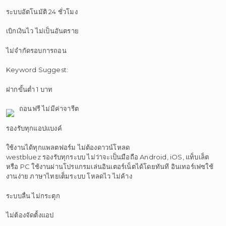
ระบบอัตโนมัติ 24 ชั่วโมง
เบิกเงินไว ไม่เป็นอันตราย
ไม่จำกัดรอบการถอน
Keyword Suggest:
ฝากขั้นต่ำ 1 บาท
ถอนฟรี ไม่มีค่าจารีต
รองรับทุกแอปแบงค์
ใช้งานได้ทุกแพลตฟอร์ม ไม่ต้องดาวน์โหลด
westbluez รองรับทุกระบบ ไม่ว่าจะเป็นมือถือ Android, iOS, แท็บเล็ต
หรือ PC ใช้งานผ่านโปรแกรมเล่นอินเตอร์เน็ตได้โดยทันที อินเทอร์เฟซใช้
งานง่าย ภาษาไทยเต็มระบบ โหลดไว ไม่ค้าง
ระบบลื่น ไม่กระตุก
ไม่ต้องจัดตั้งแอป