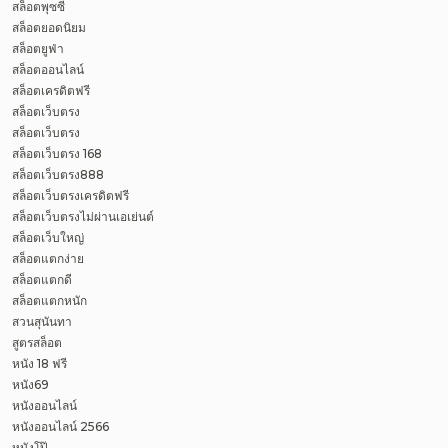
สล็อตพุซซี่
สล็อตยอดนิยม
สล็อตยูฟ่า
สล็อตออนไลน์
สล็อตเครดิตฟรี
สล็อตเว็บตรง
สล็อตเว็บตรง
สล็อตเว็บตรง 168
สล็อตเว็บตรง888
สล็อตเว็บตรงเครดิตฟรี
สล็อตเว็บตรงไม่ผ่านเอเย่นต์
สล็อตเว็บใหญ่
สล็อตแตกง่าย
สล็อตแตกดี
สล็อตแตกหนัก
สวนสุนันทา
สูตรสล็อต
หนัง 18 ฟรี
หนัง69
หนังออนไลน์
หนังออนไลน์ 2566
หนังโป๊