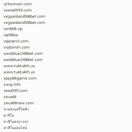
ut9winwin.com
veera6999.com
vegasisland168bet.com
vegasisland168bet.com
ver888.vip
vip168sa
viperpro1.com
visdomm.com
westbluez168bet.com
westbluez168bet.com
www.tuktukth.us
www.tuktukth.us
xpay88game.com
xway.info
zeed1911.com
zeus66
zeus88new.com
ขายส่งบุหรี่ไฟฟ้า
คาสิโน
คาสิโนครบวงจร
คาสิโนออนไลน์