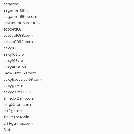
sagame
sagame168th
sagame168th.com
sawan888 ทดลองเล่น
sbobet168
sbotop1688.com
sclass8888.com
sexy168
sexy168.vip
sexy168vip
sexyauto168
SexyAuto168.com
sexybaccarat168.com
sexygame
sexygame1688
shinobi24hr.com
sing55fun.com
six9game
six9game.win
sl99games.com
Slot