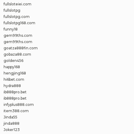
fullsloteiei.com
fullslotpg
fullslotpg.com
fullslotpg168.com
funny18
gem99ths.com
gem99ths.com
goatza888fin.com
gobaza88.com
golden456
happy168
hengjing168
hi6bet.com
hydra888
ib888pro.bet
ib888pro.bet
infyplus888.com
item388.com
Jinda55
jinda888
Joker123