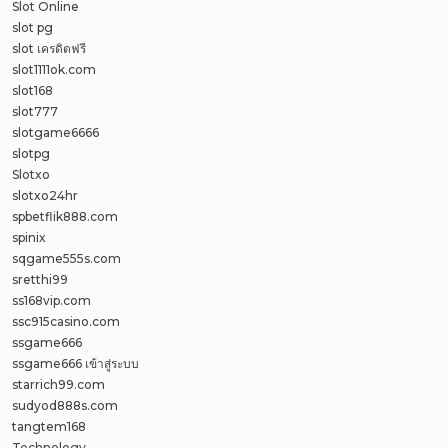
Slot Online
slot pg
slot เครดิตฟรี
slot1111ok.com
slot168
slot777
slotgame6666
slotpg
Slotxo
slotxo24hr
spbetflik888.com
spinix
sqgame555s.com
sretthi99
ss168vip.com
ssc915casino.com
ssgame666
ssgame666 เข้าสู่ระบบ
starrich99.com
sudyod888s.com
tangtem168
Technology