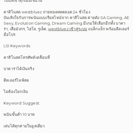
โบนัสเข้าทุกเมื่อเชื่อวัน
คาสิโนสด westbluez ถ่ายทอดสดตลอด 24 ชั่วโมง
บันเทิงใจกับการพนันแบบเรียลไทม์จาก คาสิโนสด ค่ายดัง SA Gaming, AE
Sexy, Evolution Gaming, Dream Gaming มีเกมให้เลือกอีกทั้ง บาคา
ร่า, เสือมังกร, ไฮโล, รูเล็ต,
westbluez เข้าสู่ระบบ
แบล็กแจ็ก พร้อมดีลเลอร์
มือโปร
LSI Keywords:
คาสิโนสดโทรศัพท์เคลื่อนที่
บาคาร่าได้เงินจริง
ดีลเลอร์ไลฟ์สด
ไม่ต้องโยกเงิน
Keyword Suggest:
พนันขั้นต่ำ 10 บาท
เล่นได้ทุกค่ายในยูสเดียว