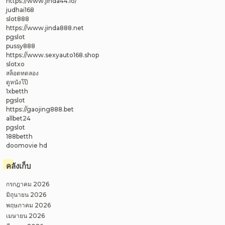
https://www.jinda44.io/
judhai168
slot888
https://www.jinda888.net
pgslot
pussy888
https://www.sexyauto168.shop
slotxo
สล็อตทดลอง
ดูหนังโป๊
1xbetth
pgslot
https://gaojing888.bet
allbet24
pgslot
188betth
doomovie hd
คลังเก็บ
กรกฎาคม 2026
มิถุนายน 2026
พฤษภาคม 2026
เมษายน 2026