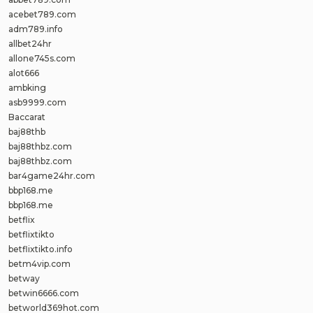
acebet789.com
adm789.info
allbet24hr
allone745s.com
alot666
ambking
asb9999.com
Baccarat
baj88thb
baj88thbz.com
baj88thbz.com
bar4game24hr.com
bbp168.me
bbp168.me
betflix
betflixtikto
betflixtikto.info
betm4vip.com
betway
betwin6666.com
betworld369hot.com