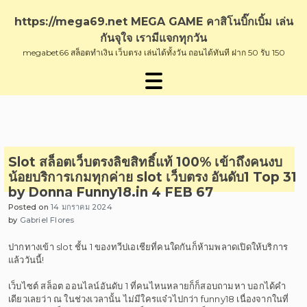
Skip
to
https://mega69.net MEGA GAME คาสิโนบิ๊กเบิ้ม เล่น
content
กันจุใจ เรามีแจกทุกวัน
megabet66 สล็อตทำเงิน เว็บตรง เล่นได้ทั้งวัน ถอนได้ทันที ฝาก 50 รับ 150
Slot สล็อตเว็บตรงลิขสิทธิ์แท้ 100% เข้าถึงคนงบ
น้อยบริการเกมทุกค่าย slot เว็บตรง อันดับ1 Top 31
by Donna Funny18.in 4 FEB 67
Posted on
14 มกราคม 2024
by
Gabriel Flores
ปากทางเข้า slot ชั้น 1 ของทวีปเอเชียที่คนใดกันก็ห้ามพลาดเปิดให้บริการ
แล้ววันนี้!
เว็บไซต์ สล็อต ออนไลน์อันดับ 1 ที่คนไหนหลายก็ก็สอบถามหา บอกได้คำ
เดียวเลยว่า ณ ในช่วงเวลานั้น ไม่มีใครแจ๋วไปกว่า funny18 เนื่องจากในที่