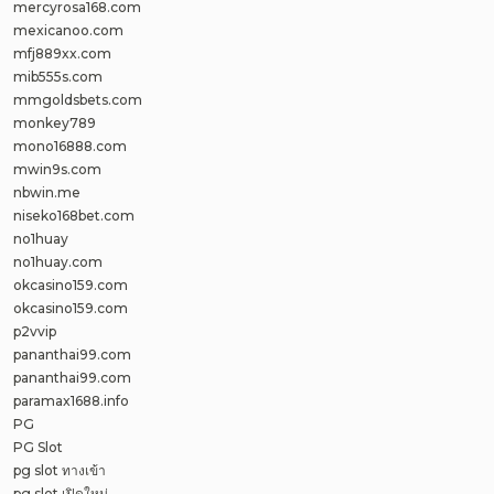
mercyrosa168.com
mexicanoo.com
mfj889xx.com
mib555s.com
mmgoldsbets.com
monkey789
mono16888.com
mwin9s.com
nbwin.me
niseko168bet.com
no1huay
no1huay.com
okcasino159.com
okcasino159.com
p2vvip
pananthai99.com
pananthai99.com
paramax1688.info
PG
PG Slot
pg slot ทางเข้า
pg slot เปิดใหม่