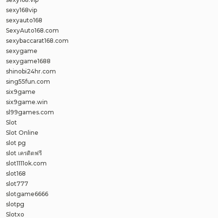
sexy168vip
sexyauto168
SexyAuto168.com
sexybaccarat168.com
sexygame
sexygame1688
shinobi24hr.com
sing55fun.com
six9game
six9game.win
sl99games.com
Slot
Slot Online
slot pg
slot เครดิตฟรี
slot1111ok.com
slot168
slot777
slotgame6666
slotpg
Slotxo