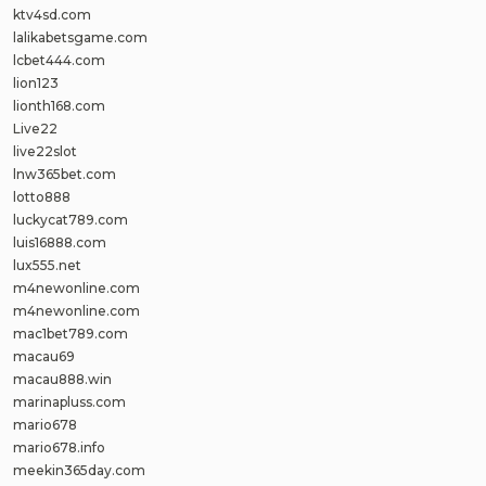
ktv4sd.com
lalikabetsgame.com
lcbet444.com
lion123
lionth168.com
Live22
live22slot
lnw365bet.com
lotto888
luckycat789.com
luis16888.com
lux555.net
m4newonline.com
m4newonline.com
mac1bet789.com
macau69
macau888.win
marinapluss.com
mario678
mario678.info
meekin365day.com