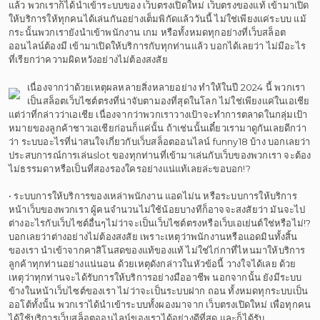
แล้ว พวกเราก็ได้นำเข้าระบบของ เว็บตรงเปิดใหม่ เว็บตรงของแท้ เข้ามาเปิด
ให้บริการให้ทุกคนได้เล่นกันอย่างเต็มพิกัดแล้ววันนี้ ไม่ใช่เพียงแค่ระบบ แม้
กระนั้นพวกเรายังนำเข้าพนักงาน เกม หรือทั้งหมดทุกอย่างที่เว็บสล็อต
ออนไลน์ต้องมี เข้ามาเปิดให้บริการกับทุกท่านแล้ว บอกได้เลยว่า ไม่มีอะไร
ที่เรียกว่าความผิดหวังอย่างไม่ต้องสงสัย
เนื่องจากว่าด้วยเหตุผลหลายสิ่งหลายอย่าง ทำให้ในปี 2024 นี้ พวกเรา
เป็นสล็อตเว็บไซต์ตรงที่น่าจับตามองที่สุดในโลก ไม่ใช่เพียงแค่ในเอเชีย
แต่ว่าที่กล่าวว่าเอเชีย เนื่องจากว่าพวกเราวางเป้าจะทำการตลาดในกลุ่มเป้า
หมายของลูกค้าชาวเอเชียก่อนก็แค่นั้น ถ้าเช่นนั้นเดี๋ยวเรามาดูกันเลยดีกว่า
ว่า ระบบอะไรที่น่าสนใจเกี่ยวกับเว็บสล็อตออนไลน์ funny18 บ้าง บอกเลยว่า
ประสบการณ์การเล่นslot ของทุกท่านที่เข้ามาเล่นกับเว็บของพวกเรา จะต้อง
ไม่ธรรมดาหรือเป็นที่สองรองใครอย่างแน่แท้เลยล่ะขอบอก!?
• ระบบการให้บริการของเหล่าพนักงาน แอดไม่น หรือระบบการให้บริการ
หน้าเว็บของพวกเรา ผู้คนจำนวนไม่ใช้น้อยบางทีก็อาจจะสงสัยว่า มันจะไป
ต่างอะไรกับเว็บไซต์อื่นๆไม่ว่าจะเป็นเว็บไซต์ตรงหรือเว็บเอเย่นต์ใช่หรือไม่!?
บอกเลยว่าต่างอย่างไม่ต้องสงสัย เพราะเหตุว่าพนักงานหรือแอดมินทั้งสิ้น
ของเรา นำเข้าจากคาสิโนสดของแท้ของแท้ ไม่ใช่ไก่กาที่ไหนมาให้บริการ
ลูกค้าทุกท่านอย่างแน่นอน ด้วยเหตุดังกล่าวในหัวข้อนี้ วางใจได้เลย ด้วย
เหตุว่าทุกท่านจะได้รับการให้บริการอย่างมืออาชีพ นอกจากนั้น ยังมีระบบ
ข้างในหน้าเว็บไซต์ของเรา ไม่ว่าจะเป็นระบบฝาก ถอน ทั้งหมดทุกระบบเป็น
ออโต้ทั้งนั้น พวกเราได้นำเข้าระบบทั้งผองมาจาก เว็บตรงเปิดใหม่ เพื่อทุกคน
ได้ใช้บริการเว็บสล็อตออนไลน์ของเราได้อย่างดีที่สุด และก็ได้รับ