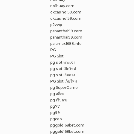
no1huay.com
okcasino159.com
okcasino159.com
p2vvip
pananthai99.com
pananthai99.com
paramax1688.info
PG
PG Slot
pg slot ทางเข้า
pg slot เปิดใหม่
pg slot เว็บตรง
PG Slot เว็บใหม่
pg SuperGame
pg สล็อต
pg เว็บตรง
pg77
pg99
pgceo
pggold168bet.com
pggold168bet.com