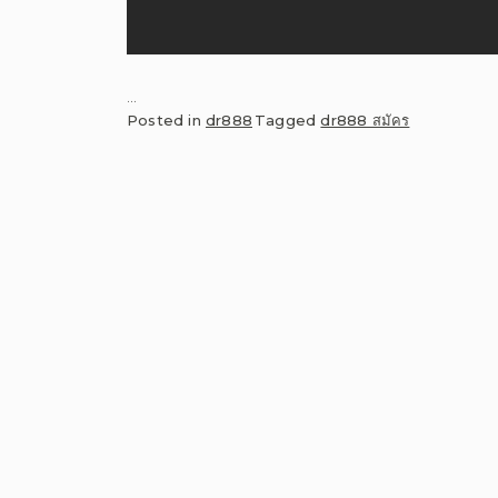
…
Posted in
dr888
Tagged
dr888 สมัคร