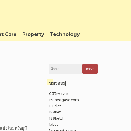
et Care
Property
Technology
ค้นหา
สำหรับ:
หมวดหมู่
037movie
1688vegasx.com
168slot
188bet
188betth
1xbet
มือใหม่หรือผู้มี
1xgameth.com