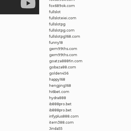
fox689ok.com
fullslot
fullsloteiei.com
fullslotpg
fullslotpg.com
fullslotpg168.com
funny18
gem99ths.com
gem99ths.com
goatza888fin.com
gobaza88.com
golden456
happy168
hengjing168
hi6bet.com
hydra888
ib888pro.bet
ib888pro.bet
infyplus888.com
item388.com
Jinda55