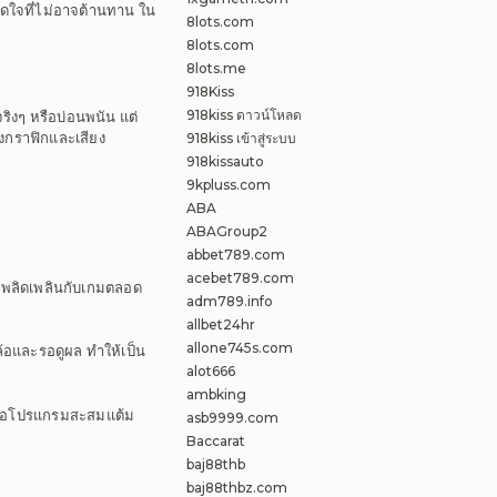
ูดใจที่ไม่อาจต้านทาน ใน
8lots.com
8lots.com
8lots.me
918Kiss
918kiss ดาวน์โหลด
ริงๆ หรือบ่อนพนัน แต่
ถึงกราฟิกและเสียง
918kiss เข้าสู่ระบบ
918kissauto
9kpluss.com
ABA
ABAGroup2
abbet789.com
acebet789.com
รถเพลิดเพลินกับเกมตลอด
adm789.info
allbet24hr
allone745s.com
งล้อและรอดูผล ทำให้เป็น
alot666
ambking
ี หรือโปรแกรมสะสมแต้ม
asb9999.com
Baccarat
baj88thb
baj88thbz.com