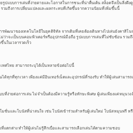
ูปแบบการเล่นที่ง่ายดายและโอกาสในการชนะที่น่าตื่นเต้น สล็อตจึงเป็นสิ่งดึงด
ถึงการเปลี่ยนแปลงและผลกระทบที่เกิดขึ้นจากความนิยมที่เพิ่มขึ้นนี้
ารพัฒนาของเทคโนโลยีในยุคดิจิทัล จากเดิมที่เคยต้องเดินทางไปเล่นยังคาสิโนจ
็ต ไม่ว่าจะเป็นบนคอมพิวเตอร์หรืออุปกรณ์มือถือ รูปแบบการเล่นที่ไม่ซับซ้อน รวม
ากขึ้นในเวลารวดเร็ว
ะเทศไทย สามารถระบุได้เป็นหลายข้อต่อไปนี้
ด้ทุกที่ทุกเวลา เพียงแค่มีอินเทอร์เน็ตและอุปกรณ์ที่รองรับ ทำให้ผู้เล่นสามา
บบที่ง่ายต่อการเล่น ไม่จำเป็นต้องมีความรู้หรือทักษะพิเศษ ผู้เล่นเพียงแค่หมุนว
รโมชั่นและโบนัสที่น่าสนใจ เช่น โบนัสเข้าร่วมสำหรับผู้เล่นใหม่ โบนัสหมุนฟร
ี่แตกต่าง ทำให้ผู้เล่นไม่รู้สึกเบื่อและสามารถเลือกเล่นได้ตามความชอบ