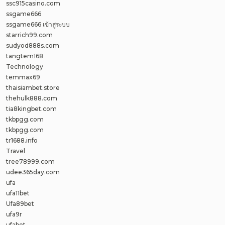
ssc915casino.com
ssgame666
ssgame666 เข้าสู่ระบบ
starrich99.com
sudyod888s.com
tangtem168
Technology
temmax69
thaisiambet.store
thehulk888.com
tia8kingbet.com
tkbpgg.com
tkbpgg.com
tr1688.info
Travel
tree78999.com
udee365day.com
ufa
ufa11bet
Ufa89bet
ufa9r
ufabet