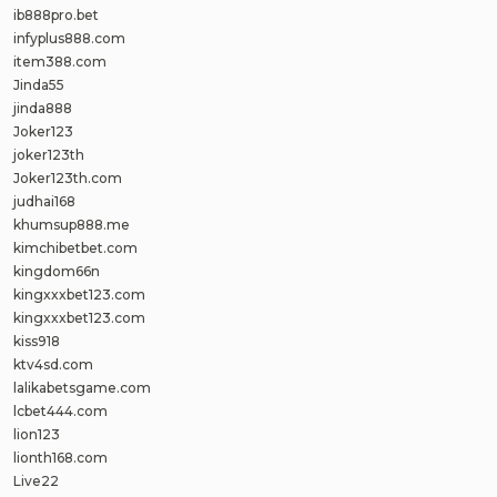
ib888pro.bet
infyplus888.com
item388.com
Jinda55
jinda888
Joker123
joker123th
Joker123th.com
judhai168
khumsup888.me
kimchibetbet.com
kingdom66n
kingxxxbet123.com
kingxxxbet123.com
kiss918
ktv4sd.com
lalikabetsgame.com
lcbet444.com
lion123
lionth168.com
Live22