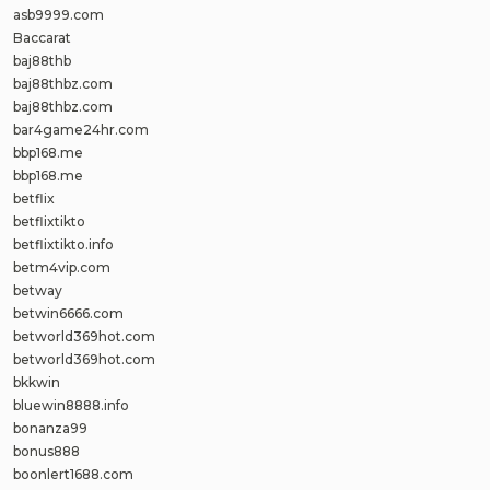
asb9999.com
Baccarat
baj88thb
baj88thbz.com
baj88thbz.com
bar4game24hr.com
bbp168.me
bbp168.me
betflix
betflixtikto
betflixtikto.info
betm4vip.com
betway
betwin6666.com
betworld369hot.com
betworld369hot.com
bkkwin
bluewin8888.info
bonanza99
bonus888
boonlert1688.com