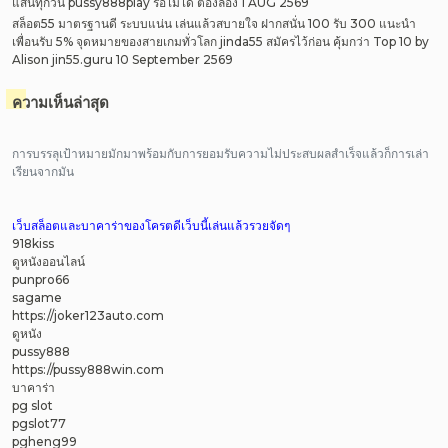
แสนทุกวัน pussy888play รอไม่ได้ ต้องลอง 1 AUG 2569
สล็อต55 มาตรฐานดี ระบบแน่น เล่นแล้วสบายใจ ฝากสนั่น 100 รับ 300 แนะนำ
เพื่อนรับ 5% จุดหมายของสายเกมทั่วโลก jinda55 สมัครไว้ก่อน คุ้มกว่า Top 10 by
Alison jin55.guru 10 September 2569
ความเห็นล่าสุด
การบรรลุเป้าหมายมักมาพร้อมกับการยอมรับความไม่ประสบผลสำเร็จแล้วก็การเล่า
เรียนจากมัน
เว็บสล็อตและบาคาร่าของโครตดีเว็บนี้เล่นแล้วรวยจัดๆ
918kiss
ดูหนังออนไลน์
punpro66
sagame
https://joker123auto.com
ดูหนัง
pussy888
https://pussy888win.com
บาคาร่า
pg slot
pgslot77
pgheng99