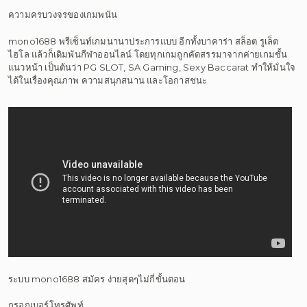
ความครบวงจรของเกมพนัน
mono1688 พรีเซ็นท์เกมนานาประการแบบ อีกทั้งบาคาร่า สล็อต รูเล็ต
ไฮโล แล้วก็เดิมพันกีฬาออนไลน์ โดยทุกเกมถูกคัดสรรมาจากค่ายเกมชั้น
แนวหน้า เป็นต้นว่า PG SLOT, SA Gaming, Sexy Baccarat ทำให้มั่นใจ
ได้ในเรื่องคุณภาพ ความสนุกสนาน และโอกาสชนะ
ระบบ mono1688 สมัคร ง่ายสุดๆไม่กี่ขั้นตอน
กรอกเบอร์โทรศัพท์