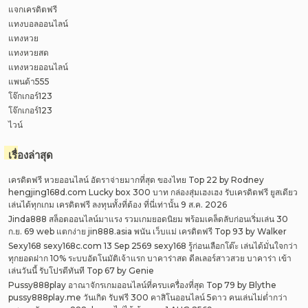
แจกเครดิตฟรี
แทงบอลออนไลน์
แทงหวย
แทงหวยสด
แทงหวยออนไลน์
แพนด้า555
โจ๊กเกอร์123
โจ๊กเกอร์123
ไวน์
เรื่องล่าสุด
เครดิตฟรี หวยออนไลน์ อัตราจ่ายมากที่สุด ของไทย Top 22 by Rodney
hengjing168d.com Lucky box 300 บาท กล่องสุ่มเฮงเฮง รับเครดิตฟรี ยูสเดียว
เล่นได้ทุกเกม เครดิตฟรี ลงทุนทั้งที่ต้อง ที่นี่เท่านั้น 9 ส.ค. 2026
Jinda888 สล็อตออนไลน์มาแรง รวมเกมยอดนิยม พร้อมเคล็ดลับก่อนเริ่มเล่น 30
ก.ย. 69 web แตกง่าย jin888.asia พนัน เว็บแม่ เครดิตฟรี Top 93 by Walker
Sexy168 sexy168c.com 13 Sep 2569 sexy168 รู้ก่อนเลือกโต๊ะ เล่นได้มั่นใจกว่า
ทุกยอดฝาก 10% ระบบอัตโนมัติเจ้าแรก บาคาร่าสด ดีลเลอร์สาวสวย บาคาร่า เข้า
เล่นวันนี้ รับโปรดีทันที Top 67 by Genie
Pussy888play อาณาจักรเกมออนไลน์ที่ครบเครื่องที่สุด Top 79 by Blythe
pussy888play.me วันเกิด รับฟรี 300 คาสิโนออนไลน์ 5ดาว คนเล่นไม่ต่ำกว่า