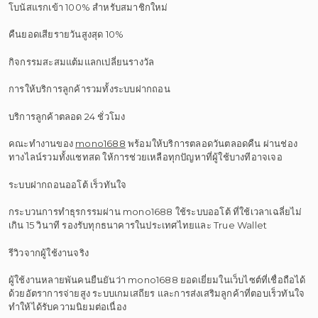
โบนัสแรกเข้า 100% สำหรับสมาชิกใหม่
คืนยอดเสียรายวันสูงสุด 10%
กิจกรรมสะสมแต้มแลกเปลี่ยนรางวัล
การให้บริการลูกค้ารวมทั้งระบบฝากถอน
บริการลูกค้าตลอด 24 ชั่วโมง
คณะทำงานของ
mono1688
พร้อมให้บริการตลอดวันตลอดคืน ผ่านช่อง
ทางไลน์รวมทั้งแชทสด ให้การช่วยเหลือทุกปัญหาที่ผู้ใช้บางทีอาจเจอ
ระบบฝากถอนออโต้ เร็วทันใจ
กระบวนการทำธุรกรรมผ่าน mono1688 ใช้ระบบออโต้ ที่ใช้เวลาเฉลี่ยไม่
เกิน 15 วินาที รองรับทุกธนาคารในประเทศไทยและ True Wallet
รีวิวจากผู้ใช้งานจริง
ผู้ใช้งานหลายพันคนยืนยันว่า mono1688 ยอดเยี่ยมในเว็บไซต์ที่เชื่อถือได้
ด้วยอัตราการจ่ายสูง ระบบเกมเสถียร และการส่งเสริมลูกค้าที่ตอบเร็วทันใจ
ทำให้ได้รับความนิยมต่อเนื่อง