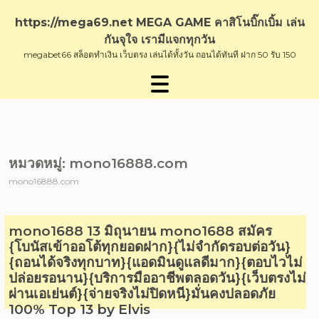
Skip
to
https://mega69.net MEGA GAME คาสิโนบิ๊กเบิ้ม เล่น
content
กันจุใจ เรามีแจกทุกวัน
megabet66 สล็อตทำเงิน เว็บตรง เล่นได้ทั้งวัน ถอนได้ทันที ฝาก 50 รับ 150
หมวดหมู่:
mono16888.com
mono16888.com
mono1688 13 มิถุนายน mono1688 สมัคร
{โบนัสเข้าออโต้ทุกยอดฝาก}{ไม่จำกัดรอบต่อวัน}
{ถอนได้จริงทุกบาท}{แอดมินดูแลดีมาก}{ตอบไวไม่
ปล่อยรอนาน}{บริการมืออาชีพตลอดวัน}{เว็บตรงไม่
ผ่านเอเย่นต์}{จ่ายจริงไม่ปิดหนี}มั่นคงปลอดภัย
100% Top 13 by Elvis