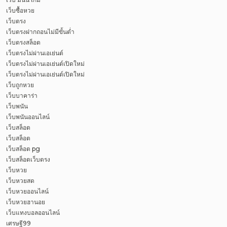
เว็บซื้อหวย
เว็บตรง
เว็บตรงฝากถอนไม่มีขั้นต่ำ
เว็บตรงสล็อต
เว็บตรงไม่ผ่านเอเย่นต์
เว็บตรงไม่ผ่านเอเย่นต์เปิดใหม่
เว็บตรงไม่ผ่านเอเย่นต์เปิดใหม่
เว็บถูกหวย
เว็บบาคาร่า
เว็บพนัน
เว็บพนันออนไลน์
เว็บสล็อต
เว็บสล็อต
เว็บสล็อต pg
เว็บสล็อตเว็บตรง
เว็บหวย
เว็บหวยสด
เว็บหวยออนไลน์
เว็บหวยฮานอย
เว็บแทงบอลออนไลน์
เศรษฐี99