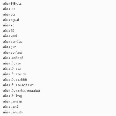
สล็อต918kiss
สล็อต99
สล็อตpg
สล็อตpgแท้
สล็อตxo
สล็อตพีจี
สล็อตพุซซี่
สล็อตยอดนิยม
สล็อตยูฟ่า
สล็อตออนไลน์
สล็อตเครดิตฟรี
สล็อตเว็บตรง
สล็อตเว็บตรง
สล็อตเว็บตรง 168
สล็อตเว็บตรง888
สล็อตเว็บตรงเครดิตฟรี
สล็อตเว็บตรงไม่ผ่านเอเย่นต์
สล็อตเว็บใหญ่
สล็อตแตกง่าย
สล็อตแตกดี
สล็อตแตกหนัก