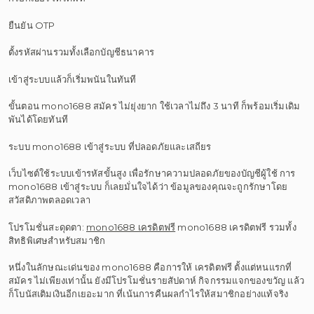
ยืนยัน OTP
ตั้งรหัสผ่านรวมทั้งเลือกบัญชีธนาคาร
เข้าสู่ระบบแล้วก็เริ่มพนันในทันที
ขั้นตอน mono1688 สมัคร ไม่ยุ่งยาก ใช้เวลาไม่ถึง 3 นาที ก็พร้อมเริ่มเดิม
พันได้โดยทันที
ระบบ mono1688 เข้าสู่ระบบ ที่ปลอดภัยและเสถียร
เว็บไซต์ใช้ระบบเข้ารหัสขั้นสูง เพื่อรักษาความปลอดภัยของบัญชีผู้ใช้ การ
mono1688 เข้าสู่ระบบ ก็เลยมั่นใจได้ว่า ข้อมูลของคุณจะถูกรักษาโดย
สวัสดิภาพตลอดเวลา
โปรโมชั่นสะดุดตา:
mono1688 เครดิตฟรี
mono1688 เครดิตฟรี รวมทั้ง
สิทธิพิเศษสำหรับสมาชิก
หนึ่งในลักษณะเด่นของ mono1688 คือการให้ เครดิตฟรี ตั้งแต่หนแรกที่
สมัคร ไม่เพียงเท่านั้น ยังมีโปรโมชั่นรายสัปดาห์ กิจกรรมแจกของขวัญ แล้ว
ก็โบนัสเติมเงินอีกเยอะมาก ที่เน้นการคืนผลกำไรให้สมาชิกอย่างแท้จริง