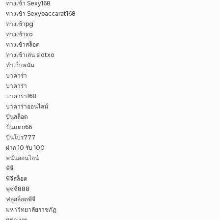
ทางเข้า Sexy168
ทางเข้า Sexybaccarat168
ทางเข้าpg
ทางเข้าxo
ทางเข้าสล็อต
ทางเข้าเล่น slotxo
ทำเว็บพนัน
บาคาร่า
บาคาร่า
บาคาร่า168
บาคาร่าออนไลน์
ปั่นสล็อต
ปั่นแตก66
ปันโปร777
ฝาก 10 รับ 100
พนันออนไลน์
พีจี
พีจีสล็อต
พุซซี่888
ฟลูสล็อตพีจี
มหาวิทยาลัยราชภัฏ
ยูฟ่าเบท