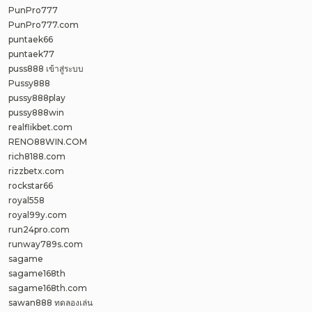
PunPro777
PunPro777.com
puntaek66
puntaek77
puss888 เข้าสู่ระบบ
Pussy888
pussy888play
pussy888win
realflikbet.com
RENO88WIN.COM
rich8188.com
rizzbetx.com
rockstar66
royal558
royal99y.com
run24pro.com
runway789s.com
sagame
sagame168th
sagame168th.com
sawan888 ทดลองเล่น