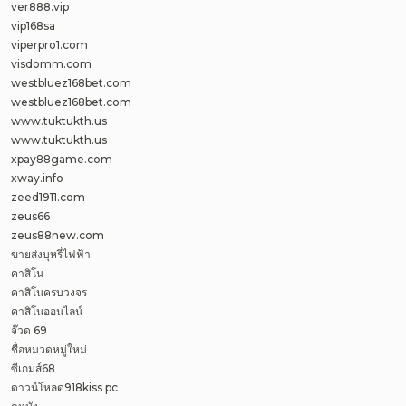
ver888.vip
vip168sa
viperpro1.com
visdomm.com
westbluez168bet.com
westbluez168bet.com
www.tuktukth.us
www.tuktukth.us
xpay88game.com
xway.info
zeed1911.com
zeus66
zeus88new.com
ขายส่งบุหรี่ไฟฟ้า
คาสิโน
คาสิโนครบวงจร
คาสิโนออนไลน์
จ๊วด 69
ชื่อหมวดหมู่ใหม่
ซีเกมส์68
ดาวน์โหลด918kiss pc