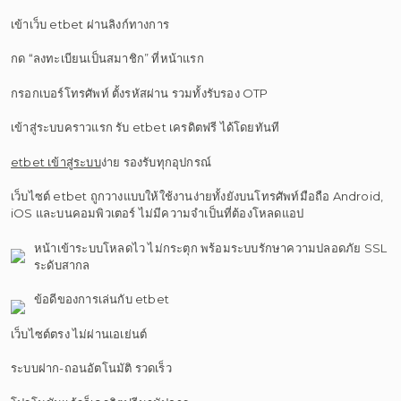
เข้าเว็บ etbet ผ่านลิงก์ทางการ
กด “ลงทะเบียนเป็นสมาชิก” ที่หน้าแรก
กรอกเบอร์โทรศัพท์ ตั้งรหัสผ่าน รวมทั้งรับรอง OTP
เข้าสู่ระบบคราวแรก รับ etbet เครดิตฟรี ได้โดยทันที
etbet เข้าสู่ระบบ
ง่าย รองรับทุกอุปกรณ์
เว็บไซต์ etbet ถูกวางแบบให้ใช้งานง่ายทั้งยังบนโทรศัพท์มือถือ Android,
iOS และบนคอมพิวเตอร์ ไม่มีความจำเป็นที่ต้องโหลดแอป
หน้าเข้าระบบโหลดไว ไม่กระตุก พร้อมระบบรักษาความปลอดภัย SSL
ระดับสากล
ข้อดีของการเล่นกับ etbet
เว็บไซต์ตรง ไม่ผ่านเอเย่นต์
ระบบฝาก-ถอนอัตโนมัติ รวดเร็ว