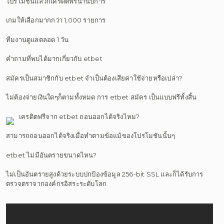
โปรโมชันแล้วก็เครดิตฟรีนานัปการ
เกมให้เลือกมากกว่า 1,000 รายการ
ทีมงานดูแลตลอด 1 วัน
คำถามที่พบได้มากเกี่ยวกับ etbet
สมัครเป็นสมาชิกกับ etbet จำเป็นต้องเสียค่าใช้จ่ายหรือเปล่า?
ไม่ต้องจ่ายเงินใดๆก็ตามทั้งหมด การ etbet สมัคร เป็นแบบฟรีทั้งสิ้น
เครดิตฟรีจาก etbet ถอนออกได้จริงไหม?
สามารถถอนออกได้จริงเมื่อทำตามข้อแม้ของโปรโมชันนั้นๆ
etbet ไม่มีอันตรายขนาดไหน?
ไม่เป็นอันตรายสูงด้วยระบบปกป้องข้อมูล 256-bit SSL และก็ได้รับการ
ตรวจตราจากองค์กรอิสระระดับโลก