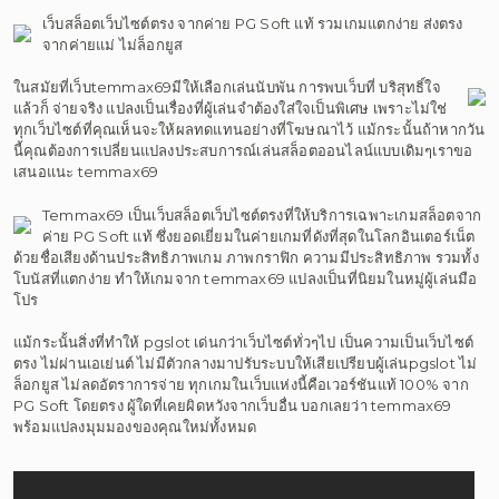
เว็บสล็อตเว็บไซต์ตรง จากค่าย PG Soft แท้ รวมเกมแตกง่าย ส่งตรง
จากค่ายแม่ ไม่ล็อกยูส
ในสมัยที่เว็บtemmax69มีให้เลือกเล่นนับพัน การพบเว็บที่ บริสุทธิ์ใจ
แล้วก็ จ่ายจริง แปลงเป็นเรื่องที่ผู้เล่นจำต้องใส่ใจเป็นพิเศษ เพราะไม่ใช่
ทุกเว็บไซต์ที่คุณเห็นจะให้ผลทดแทนอย่างที่โฆษณาไว้ แม้กระนั้นถ้าหากวัน
นี้คุณต้องการเปลี่ยนแปลงประสบการณ์เล่นสล็อตออนไลน์แบบเดิมๆเราขอ
เสนอแนะ temmax69
Temmax69 เป็นเว็บสล็อตเว็บไซต์ตรงที่ให้บริการเฉพาะเกมสล็อตจาก
ค่าย PG Soft แท้ ซึ่งยอดเยี่ยมในค่ายเกมที่ดังที่สุดในโลกอินเตอร์เน็ต
ด้วยชื่อเสียงด้านประสิทธิภาพเกม ภาพกราฟิก ความมีประสิทธิภาพ รวมทั้ง
โบนัสที่แตกง่าย ทำให้เกมจาก temmax69 แปลงเป็นที่นิยมในหมู่ผู้เล่นมือ
โปร
แม้กระนั้นสิ่งที่ทำให้ pgslot เด่นกว่าเว็บไซต์ทั่วๆไป เป็นความเป็นเว็บไซต์
ตรง ไม่ผ่านเอเย่นต์ ไม่มีตัวกลางมาปรับระบบให้เสียเปรียบผู้เล่นpgslot ไม่
ล็อกยูส ไม่ลดอัตราการจ่าย ทุกเกมในเว็บแห่งนี้คือเวอร์ชันแท้ 100% จาก
PG Soft โดยตรง ผู้ใดที่เคยผิดหวังจากเว็บอื่น บอกเลยว่า temmax69
พร้อมแปลงมุมมองของคุณใหม่ทั้งหมด