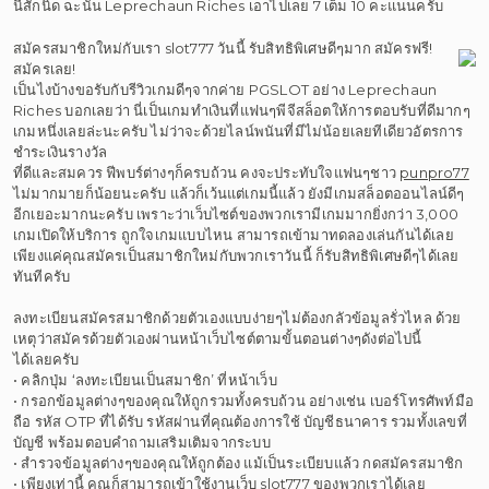
นี้สักนิด ฉะนั้น Leprechaun Riches เอาไปเลย 7 เต็ม 10 คะแนนครับ
สมัครสมาชิกใหม่กับเรา slot777 วันนี้ รับสิทธิพิเศษดีๆมาก สมัครฟรี!
สมัครเลย!
เป็นไงบ้างขอรับกับรีวิวเกมดีๆจากค่าย PGSLOT อย่าง Leprechaun
Riches บอกเลยว่า นี่เป็นเกมทำเงินที่แฟนๆพีจีสล็อตให้การตอบรับที่ดีมากๆ
เกมหนึ่งเลยล่ะนะครับ ไม่ว่าจะด้วยไลน์พนันที่มีไม่น้อยเลยทีเดียวอัตรการ
ชำระเงินรางวัล
ที่ดีและสมควร ฟีพบร์ต่างๆก็ครบถ้วน คงจะประทับใจแฟนๆชาว
punpro77
ไม่มากมายก็น้อยนะครับ แล้วก็เว้นแต่เกมนี้แล้ว ยังมีเกมสล็อตออนไลน์ดีๆ
อีกเยอะมากนะครับ เพราะว่าเว็บไซต์ของพวกเรามีเกมมากยิ่งกว่า 3,000
เกมเปิดให้บริการ ถูกใจเกมแบบไหน สามารถเข้ามาทดลองเล่นกันได้เลย
เพียงแค่คุณสมัครเป็นสมาชิกใหม่กับพวกเราวันนี้ ก็รับสิทธิพิเศษดีๆได้เลย
ทันทีครับ
ลงทะเบียนสมัครสมาชิกด้วยตัวเองแบบง่ายๆไม่ต้องกลัวข้อมูลรั่วไหล ด้วย
เหตุว่าสมัครด้วยตัวเองผ่านหน้าเว็บไซต์ตามขั้นตอนต่างๆดังต่อไปนี้
ได้เลยครับ
• คลิกปุ่ม ‘ลงทะเบียนเป็นสมาชิก’ ที่หน้าเว็บ
• กรอกข้อมูลต่างๆของคุณให้ถูกรวมทั้งครบถ้วน อย่างเช่น เบอร์โทรศัพท์มือ
ถือ รหัส OTP ที่ได้รับ รหัสผ่านที่คุณต้องการใช้ บัญชีธนาคาร รวมทั้งเลขที่
บัญชี พร้อมตอบคำถามเสริมเติมจากระบบ
• สำรวจข้อมูลต่างๆของคุณให้ถูกต้อง แม้เป็นระเบียบแล้ว กดสมัครสมาชิก
• เพียงเท่านี้ คุณก็สามารถเข้าใช้งานเว็บ slot777 ของพวกเราได้เลย