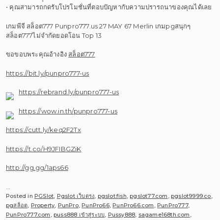
• คุณสามารถกดรับโปรโมชั่นที่ตอบปัญหากับความปรารถนาของคุณได้เลย
เกมพีจี สล็อต777 Punpro777.us 27 MAY 67 Merlin เกมpgสนุกๆ
สล็อต777ไม่จำกัดยอดโอน Top 13
ขอขอบพระคุณอ้างอิง
สล็อต777
https://bit.ly/punpro777-us
https://rebrand.ly/punpro777-us
https://wow.in.th/punpro777-us
https://cutt.ly/keq2F2Tx
https://t.co/H9JFIBGZiK
http://gg.gg/1aps66
…
Posted in
PGSlot
,
Pgslot เว็บตรง
,
pgslot.fish
,
pgslot77.com
,
pgslot9999.co
,
pgสล็อต
,
Property
,
PunPro
,
PunPro66
,
PunPro66.com
,
PunPro777
,
PunPro777.com
,
puss888 เข้าสู่ระบบ
,
Pussy888
,
sagame168th.com
,