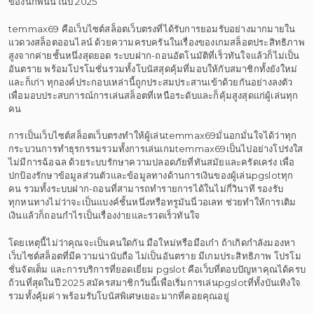
ของนักพนันในปี 2025
temmax69 คือเว็บไซต์สล็อตเว็บตรงที่ได้รับการยอมรับอย่างมากมายใน
แวดวงสล็อตออนไลน์ ด้วยความครบครันในเรื่องของเกมสล็อตประสิทธิภาพ
สูงจากค่ายชั้นหนึ่งสุดยอด ระบบฝาก-ถอนอัตโนมัติที่เร็วทันใจแล้วก็ไม่เป็น
อันตราย พร้อมโปรโมชั่นรวมทั้งโบนัสสุดคุ้มที่มอบให้กับสมาชิกทั้งยังใหม่
และก็เก่า ทุกองค์ประกอบเหล่านี้ถูกประสมประสานเข้าด้วยกันอย่างลงตัว
เพื่อมอบประสบการณ์การเล่นสล็อตที่เหนือระดับและก็คุ้มสูงสุดแก่ผู้เล่นทุก
คน
การเป็นเว็บไซต์สล็อตเว็บตรงทำให้ผู้เล่นtemmax69มั่นอกมั่นใจได้ว่าทุก
กระบวนการทำธุรกรรมรวมทั้งการเล่นเกมtemmax69เป็นไปอย่างโปร่งใส
ไม่มีการฉ้อฉล ด้วยระบบรักษาความปลอดภัยที่ทันสมัยและครัดเคร่ง เพื่อ
ปกป้องรักษาข้อมูลส่วนตัวและข้อมูลทางด้านการเงินของผู้เล่นpgslotทุก
คน รวมทั้งระบบฝาก-ถอนที่สามารถทำรายการได้ในไม่กี่วินาที รองรับ
ทุกหนทางไม่ว่าจะเป็นแบงค์ชั้นหนึ่งหรือทรูมันนี่วอเลท ช่วยทำให้การเติม
เงินแล้วก็ถอนกำไรเป็นเรื่องง่ายและรวดเร็วทันใจ
โดยเหตุนี้ไม่ว่าคุณจะเป็นคนใดกัน มือใหม่หรือมือเก๋า ถ้าเกิดกำลังมองหา
เว็บไซต์สล็อตที่มีความน่านับถือ ไม่เป็นอันตราย มีเกมประสิทธิภาพ โปรโม
ชั่นจัดเต็ม และการบริการที่ยอดเยี่ยม pgslot คือเว็บที่ตอบปัญหาคุณได้ครบ
ถ้วนที่สุดในปี 2025 สมัครสมาชิกวันนี้เพื่อเริ่มการเล่นpgslotที่ทั้งบันเทิงใจ
รวมทั้งคุ้มค่า พร้อมรับโบนัสพิเศษเยอะมากที่คอยคุณอยู่