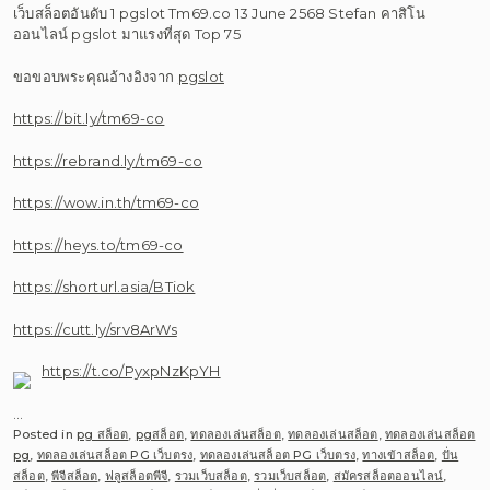
เว็บสล็อตอันดับ 1 pgslot Tm69.co 13 June 2568 Stefan คาสิโน
ออนไลน์ pgslot มาแรงที่สุด Top 75
ขอขอบพระคุณอ้างอิงจาก
pgslot
https://bit.ly/tm69-co
https://rebrand.ly/tm69-co
https://wow.in.th/tm69-co
https://heys.to/tm69-co
https://shorturl.asia/BTiok
https://cutt.ly/srv8ArWs
https://t.co/PyxpNzKpYH
…
Posted in
pg สล็อต
,
pgสล็อต
,
ทดลองเล่นสล็อต
,
ทดลองเล่นสล็อต
,
ทดลองเล่นสล็อต
pg
,
ทดลองเล่นสล็อต PG เว็บตรง
,
ทดลองเล่นสล็อต PG เว็บตรง
,
ทางเข้าสล็อต
,
ปั่น
สล็อต
,
พีจีสล็อต
,
ฟลูสล็อตพีจี
,
รวมเว็บสล็อต
,
รวมเว็บสล็อต
,
สมัครสล็อตออนไลน์
,