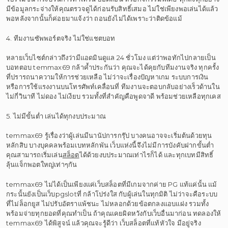
มีข้อมูลกระจ่างให้คุณตรวจดูได้ก่อนรับสิทธิ์เสมอ ไม่ใช่เพียงพอเล่นได้แล้ว
พอหลังจากนั้นก็ค่อยมาแจ้งว่า ถอนยังไม่ได้เพราะว่าติดข้อแม้
4. ทีมงานซัพพอร์ตจริง ไม่ใช่แชตบอท
หลายเว็บไซต์กล่าวถึงว่ามีแอดมินดูแล 24 ชั่วโมง แต่ว่าพอทักไปกลายเป็น
บอทตอบ temmax69 กล้าค้ำประกันว่า คุณจะได้คุยกับทีมงานจริง ทุกครั้ง
ที่ปรารถนาความให้การช่วยเหลือ ไม่ว่าจะเรื่องปัญหาเกม ระบบการเงิน
หรือการใช้แรงงานบนโทรศัพท์เคลื่อนที่ ทีมงานจะตอบกลับอย่างเร็วด้านใน
ไม่กี่วินาที ไม่ดอง ไม่เงียบ รวมทั้งที่สำคัญคือพูดจาดี พร้อมช่วยเหลือทุกเคส
5. ไม่มีขั้นต่ำ เล่นได้ทุกงบประมาณ
temmax69 รู้เรื่องว่าผู้เล่นมีนานัปการกรุ๊ป บางคนอาจจะเริ่มต้นด้วยทุน
หลักสิบ บางบุคคลพร้อมเบทหลักพัน เว็บแห่งนี้จึงไม่มีการบังคับฝากขั้นต่ำ
คุณสามารถเริ่มเล่น
สล็อต
ได้ด้วยงบประมาณเท่าไรก็ได้ และทุกเบทมีสิทธิ์
ลุ้นแจ็กพอตใหญ่เท่าๆกัน
temmax69 ไม่ได้เป็นเพียงแค่เว็บสล็อตที่มีเกมจากค่าย PG แท้แค่นั้น แม้
กระนั้นยังเป็นเว็บpgslotที่ กล้าโปร่งใส กับผู้เล่นในทุกมิติ ไม่ว่าจะคือระบบ
ที่ไม่ล็อกยูส ไม่ปรับอัตราแพ้ชนะ ไม่หลอกด้วยข้อตกลงแอบแฝง รวมทั้ง
พร้อมจ่ายทุกยอดที่คุณทำเป็น ถ้าคุณเคยผิดหวังกับเว็บอื่นมาก่อน ทดลองให้
temmax69 ได้พิสูจน์ แล้วคุณจะรู้ดีว่า เว็บสล็อตที่แท้หัวใจ มีอยู่จริง