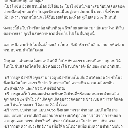
เหมาะสมกับคุณแบบสุดๆ
-โปรโมชั่น ยิ่งชักชวนเพื่อนยิ่งได้เยอะ โปรโมชั่นนี้เหมาะสมกับนักเล่นสล็อต
สายเพื่อนฝูงเยอะ ถ้าเกิดคุณชักชวนเพื่อนฝูงมาเล่นเกมนี้ คุณจะยิ่งร่ำรวย
เพิ่ม เพราะว่าเกมนี้คุณจะได้รับยอดเสียของเพื่อนฝูงไปเลย 5 % ในทันที
ทั้งผองนี้คือโปรโมชั่นสล็อตที่น่าดึงดูด ถ้าเกิดคุณสมัครมาเป็นพวกใหม่ที่เว็บ
ของพวกเรา คุณไม่สมควรพลาดที่จะเก็บโปรโมชั่นกลุ่มนี้
นอกเหนือจากโปรโมชั่นสล็อตแล้ว เว็บเรายังมีบริการอื่นอีกมากมายที่พร้อม
มามอบควมคุ้มให้กับคุณ
ถ้าคุณมาเล่นเกมสล็อตออนไลน์ที่เว็บไซต์ของเรา นอกเหนือจากคุณจะได้
โปรโมชั่นสล็อตโดนใจแล้ว คุณยังจะได้รับบริการดีๆอีกเยอะมาก อาทิเช่น
-บริการดูหนังฟรีซึ่งคุณสามารถดูหนังฟรีแบบไม่เสียเงินได้ตลอด 24 ชั่วโมง
ซึ่งหนังในเว็บของเรา รับประกันความมันส์ ความฟิน ความเพลิดเพลิน
ประสิทธิภาพ และก็ความคมชัดอีกด้วย
-บริการดูแลเว็บโดยคณะทำงานข้างหลังบ้านที่พร้อมแสตนบายช่วยเหลือ
คุณตลอด 24 ชั่วโมง ถ้าเกิดคุณเกิดอุปสรรคต่อการเข้าระบบ สามารถติดต่อ
แอดไม่นเว็บขงอเราได้ตลอด 24 ชั่วโมง
-บริการระบบฝากถอนแบบ Auto ซึ่งคุณสามารถฝากถอนแบบไม่มีอย่าง
น้อย แถมสามารถเบิกเงินออกมาจากระบบได้ทุกเวลา ปราศจากการหลอก
ลวง คุณจะสามารถฝากเงินเข้าสู่ระบบได้ตลอด 1 วัน ปราศจากตัวกลาง
-บริการบทความประสิทธิภาพ เพื่อให้คุณได้อ่านเพื่อเพิ่มความชำนาญเกี่ยว