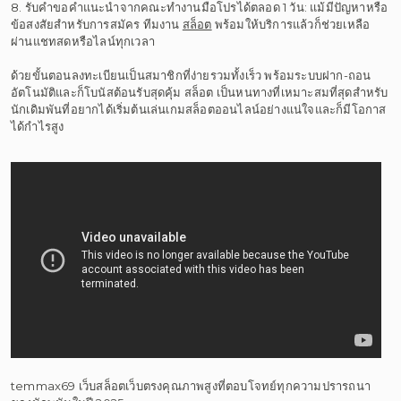
8. รับคำขอคำแนะนำจากคณะทำงานมือโปรได้ตลอด 1 วัน: แม้มีปัญหาหรือ
ข้อสงสัยสำหรับการสมัคร ทีมงาน
สล็อต
พร้อมให้บริการแล้วก็ช่วยเหลือ
ผ่านแชทสดหรือไลน์ทุกเวลา
ด้วยขั้นตอนลงทะเบียนเป็นสมาชิกที่ง่ายรวมทั้งเร็ว พร้อมระบบฝาก-ถอน
อัตโนมัติและก็โบนัสต้อนรับสุดคุ้ม สล็อต เป็นหนทางที่เหมาะสมที่สุดสำหรับ
นักเดิมพันที่อยากได้เริ่มต้นเล่นเกมสล็อตออนไลน์อย่างแน่ใจและก็มีโอกาส
ได้กำไรสูง
temmax69 เว็บสล็อตเว็บตรงคุณภาพสูงที่ตอบโจทย์ทุกความปรารถนา