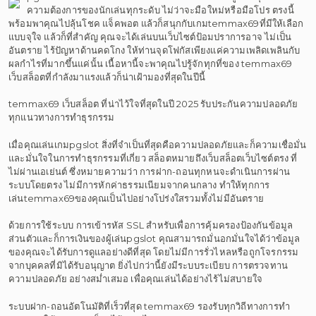
ความต้องการของนักเล่นทุกระดับ ไม่ว่าจะมือใหม่หรือมือโปร ตรงนี้
พร้อมพาคุณไปลุ้นโชค แจ็คพอต แล้วก็สนุกกับเกมtemmax69ที่มีให้เลือก
แบบจุใจ แล้วก็ที่สำคัญ คุณจะได้เล่นบนเว็บไซต์ป้อมปราการอาจ ไม่เป็น
อันตราย ไร้ปัญหาด้านคดโกง ให้ท่านจุดโฟกัสเพียงแค่ความเพลิดเพลินกับ
ผลกำไรที่มากขึ้นแค่นั้น เนื้อหานี้จะพาคุณไปรู้จักทุกที่ของ temmax69
เว็บสล็อตที่กำลังมาแรงแล้วก็น่าเฝ้ามองที่สุดในปีนี้
temmax69 เว็บสล็อต ที่น่าไว้ใจที่สุดในปี 2025 รับประกันความปลอดภัย
ทุกแนวทางการทำธุรกรรม
เมื่อคุณเล่นเกมpgslot สิ่งที่จำเป็นที่สุดคือความปลอดภัยและก็ความเชื่อมั่น
และมั่นใจในการทำธุรกรรมที่เกี่ยว สล็อตหมายถึงเว็บสล็อตเว็บไซต์ตรง ที่
ไม่ผ่านเอเย่นต์ ซึ่งหมายความว่า การฝาก-ถอนทุกหนจะดำเนินการผ่าน
ระบบโดยตรง ไม่มีการหักค่าธรรมเนียมจากคนกลาง ทำให้ทุกการ
เล่นtemmax69ของคุณเป็นไปอย่างโปร่งใสรวมทั้งไม่มีอันตราย
ด้วยการใช้ระบบ การเข้ารหัส SSL สำหรับเพื่อการคุ้มครองป้องกันข้อมูล
ส่วนตัวและก็การเงินของผู้เล่นpgslot คุณสามารถมั่นอกมั่นใจได้ว่าข้อมูล
ของคุณจะได้รับการดูแลอย่างดีที่สุด โดยไม่มีการรั่วไหลหรือถูกโจรกรรม
จากบุคคลที่มิได้รับอนุญาต ยิ่งไปกว่านี้ยังมีระบบระเบียบ การตรวจทาน
ความปลอดภัย อย่างสม่ำเสมอ เพื่อคุณเล่นได้อย่างไร้ไม่สบายใจ
ระบบฝาก-ถอนอัตโนมัติที่เร็วที่สุด temmax69 รองรับทุกวิถีทางการทำ