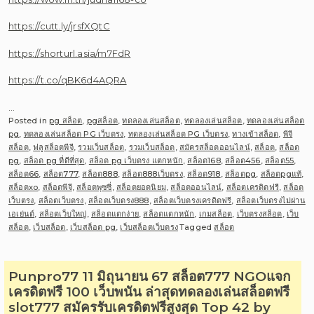
https://cutt.ly/jrsfXQtC
https://shorturl.asia/m7FdR
https://t.co/qBK6d4AQRA
…
Posted in
pg สล็อต
,
pgสล็อต
,
ทดลองเล่นสล็อต
,
ทดลองเล่นสล็อต
,
ทดลองเล่นสล็อต
pg
,
ทดลองเล่นสล็อต PG เว็บตรง
,
ทดลองเล่นสล็อต PG เว็บตรง
,
ทางเข้าสล็อต
,
พีจี
สล็อต
,
ฟลูสล็อตพีจี
,
รวมเว็บสล็อต
,
รวมเว็บสล็อต
,
สมัครสล็อตออนไลน์
,
สล็อต
,
สล็อต
pg
,
สล็อต pg ที่ดีที่สุด
,
สล็อต pg เว็บตรง แตกหนัก
,
สล็อต168
,
สล็อต456
,
สล็อต55
,
สล็อต66
,
สล็อต777
,
สล็อต888
,
สล็อต888เว็บตรง
,
สล็อต918
,
สล็อตpg
,
สล็อตpgแท้
,
สล็อตxo
,
สล็อตพีจี
,
สล็อตพุซซี่
,
สล็อตยอดนิยม
,
สล็อตออนไลน์
,
สล็อตเครดิตฟรี
,
สล็อต
เว็บตรง
,
สล็อตเว็บตรง
,
สล็อตเว็บตรง888
,
สล็อตเว็บตรงเครดิตฟรี
,
สล็อตเว็บตรงไม่ผ่าน
เอเย่นต์
,
สล็อตเว็บใหญ่
,
สล็อตแตกง่าย
,
สล็อตแตกหนัก
,
เกมสล็อต
,
เว็บตรงสล็อต
,
เว็บ
สล็อต
,
เว็บสล็อต
,
เว็บสล็อต pg
,
เว็บสล็อตเว็บตรง
Tagged
สล็อต
Punpro77 11 มิถุนายน 67 สล็อต777 NGOแจก
เครดิตฟรี 100 เว็บพนัน ล่าสุดทดลองเล่นสล็อตฟรี
slot777 สมัครรับเครดิตฟรีสูงสุด Top 42 by