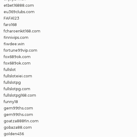
etbet16888.com
eu369clubs.com
FAFA123
faro168
fcharoenkit168.com
finnivips.com
fiwdee.win
fortune99vip.com
fox689ok.com
fox689ok.com
fullslot
fullsloteiei.com
fullslotpg
fullslotpg.com
fullslotpg168.com
funny18
gem99ths.com
gem99ths.com
goatza888fin.com
gobaza88.com
golden456