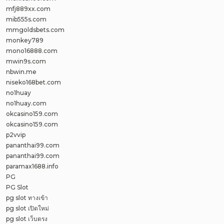
mfj889xx.com
mib555s.com
mmgoldsbets.com
monkey789
mono16888.com
mwin9s.com
nbwin.me
niseko168bet.com
no1huay
no1huay.com
okcasino159.com
okcasino159.com
p2vvip
pananthai99.com
pananthai99.com
paramax1688.info
PG
PG Slot
pg slot ทางเข้า
pg slot เปิดใหม่
pg slot เว็บตรง