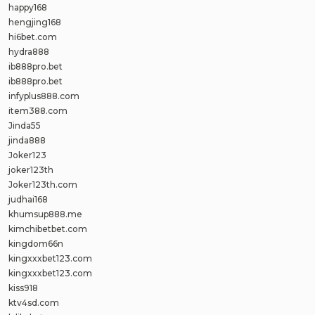
happy168
hengjing168
hi6bet.com
hydra888
ib888pro.bet
ib888pro.bet
infyplus888.com
item388.com
Jinda55
jinda888
Joker123
joker123th
Joker123th.com
judhai168
khumsup888.me
kimchibetbet.com
kingdom66n
kingxxxbet123.com
kingxxxbet123.com
kiss918
ktv4sd.com