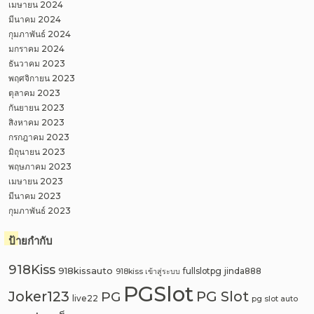
เมษายน 2024
มีนาคม 2024
กุมภาพันธ์ 2024
มกราคม 2024
ธันวาคม 2023
พฤศจิกายน 2023
ตุลาคม 2023
กันยายน 2023
สิงหาคม 2023
กรกฎาคม 2023
มิถุนายน 2023
พฤษภาคม 2023
เมษายน 2023
มีนาคม 2023
กุมภาพันธ์ 2023
ป้ายกำกับ
918Kiss
918kissauto
fullslotpg
jinda888
918kiss เข้าสู่ระบบ
PGSlot
Joker123
PG Slot
PG
live22
pg slot auto