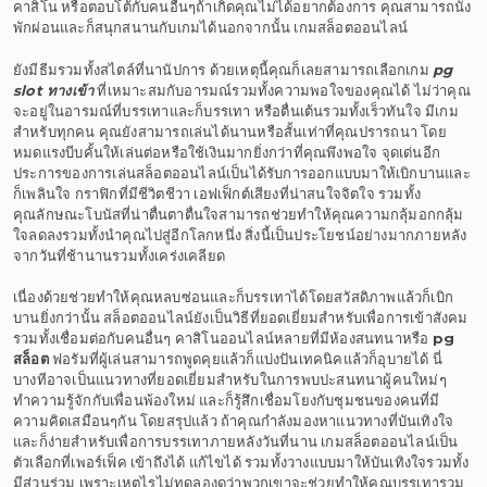
คาสิโน หรือตอบโต้กับคนอื่นๆถ้าเกิดคุณไม่ได้อยากต้องการ คุณสามารถนั่ง
พักผ่อนและก็สนุกสนานกับเกมได้นอกจากนั้น เกมสล็อตออนไลน์
ยังมีธีมรวมทั้งสไตล์ที่นานัปการ ด้วยเหตุนี้คุณก็เลยสามารถเลือกเกม
pg
slot ทางเข้า
ที่เหมาะสมกับอารมณ์รวมทั้งความพอใจของคุณได้ ไม่ว่าคุณ
จะอยู่ในอารมณ์ที่บรรเทาและก็บรรเทา หรือตื่นเต้นรวมทั้งเร็วทันใจ มีเกม
สำหรับทุกคน คุณยังสามารถเล่นได้นานหรือสั้นเท่าที่คุณปรารถนา โดย
หมดแรงบีบคั้นให้เล่นต่อหรือใช้เงินมากยิ่งกว่าที่คุณพึงพอใจ จุดเด่นอีก
ประการของการเล่นสล็อตออนไลน์เป็นได้รับการออกแบบมาให้เบิกบานและ
ก็เพลินใจ กราฟิกที่มีชีวิตชีวา เอฟเฟ็กต์เสียงที่น่าสนใจจิตใจ รวมทั้ง
คุณลักษณะโบนัสที่น่าตื่นตาตื่นใจสามารถช่วยทำให้คุณความกลุ้มอกกลุ้ม
ใจลดลงรวมทั้งนำคุณไปสู่อีกโลกหนึ่ง สิ่งนี้เป็นประโยชน์อย่างมากภายหลัง
จากวันที่ช้านานรวมทั้งเคร่งเคลียด
เนื่องด้วยช่วยทำให้คุณหลบซ่อนและก็บรรเทาได้โดยสวัสดิภาพแล้วก็เบิก
บานยิ่งกว่านั้น สล็อตออนไลน์ยังเป็นวิธีที่ยอดเยี่ยมสำหรับเพื่อการเข้าสังคม
รวมทั้งเชื่อมต่อกับคนอื่นๆ คาสิโนออนไลน์หลายที่มีห้องสนทนาหรือ
pg
สล็อต
ฟอรัมที่ผู้เล่นสามารถพูดคุยแล้วก็แบ่งปันเทคนิคแล้วก็อุบายได้ นี่
บางทีอาจเป็นแนวทางที่ยอดเยี่ยมสำหรับในการพบปะสนทนาผู้คนใหม่ๆ
ทำความรู้จักกับเพื่อนพ้องใหม่ และก็รู้สึกเชื่อมโยงกับชุมชนของคนที่มี
ความคิดเสมือนๆกัน โดยสรุปแล้ว ถ้าคุณกำลังมองหาแนวทางที่บันเทิงใจ
และก็ง่ายสำหรับเพื่อการบรรเทาภายหลังวันที่นาน เกมสล็อตออนไลน์เป็น
ตัวเลือกที่เพอร์เฟ็ค เข้าถึงได้ แก้ไขได้ รวมทั้งวางแบบมาให้บันเทิงใจรวมทั้ง
มีส่วนร่วม เพราะเหตุไรไม่ทดลองดูว่าพวกเขาจะช่วยทำให้คุณบรรเทารวม