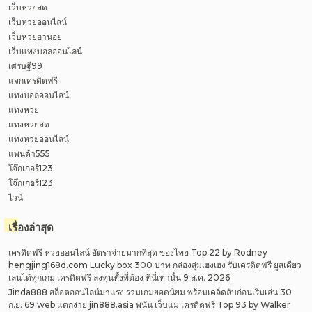
เว็บหวยสด
เว็บหวยออนไลน์
เว็บหวยฮานอย
เว็บแทงบอลออนไลน์
เศรษฐี99
แจกเครดิตฟรี
แทงบอลออนไลน์
แทงหวย
แทงหวยสด
แทงหวยออนไลน์
แพนด้า555
โจ๊กเกอร์123
โจ๊กเกอร์123
ไวน์
เรื่องล่าสุด
เครดิตฟรี หวยออนไลน์ อัตราจ่ายมากที่สุด ของไทย Top 22 by Rodney
hengjing168d.com Lucky box 300 บาท กล่องสุ่มเฮงเฮง รับเครดิตฟรี ยูสเดียว
เล่นได้ทุกเกม เครดิตฟรี ลงทุนทั้งที่ต้อง ที่นี่เท่านั้น 9 ส.ค. 2026
Jinda888 สล็อตออนไลน์มาแรง รวมเกมยอดนิยม พร้อมเคล็ดลับก่อนเริ่มเล่น 30
ก.ย. 69 web แตกง่าย jin888.asia พนัน เว็บแม่ เครดิตฟรี Top 93 by Walker