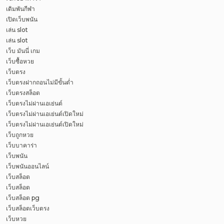
เดิมพันกีฬา
เปิดเว็บพนัน
เล่น slot
เล่น slot
เว็บ มันนี่ เกม
เว็บซื้อหวย
เว็บตรง
เว็บตรงฝากถอนไม่มีขั้นต่ำ
เว็บตรงสล็อต
เว็บตรงไม่ผ่านเอเย่นต์
เว็บตรงไม่ผ่านเอเย่นต์เปิดใหม่
เว็บตรงไม่ผ่านเอเย่นต์เปิดใหม่
เว็บถูกหวย
เว็บบาคาร่า
เว็บพนัน
เว็บพนันออนไลน์
เว็บสล็อต
เว็บสล็อต
เว็บสล็อต pg
เว็บสล็อตเว็บตรง
เว็บหวย