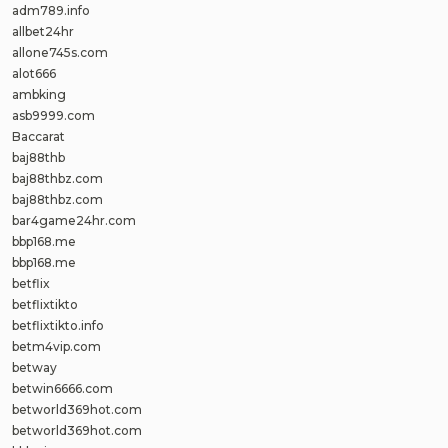
adm789.info
allbet24hr
allone745s.com
alot666
ambking
asb9999.com
Baccarat
baj88thb
baj88thbz.com
baj88thbz.com
bar4game24hr.com
bbp168.me
bbp168.me
betflix
betflixtikto
betflixtikto.info
betm4vip.com
betway
betwin6666.com
betworld369hot.com
betworld369hot.com