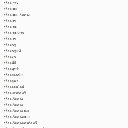
สล็อต777
สล็อต888
สล็อต888เว็บตรง
สล็อต89
สล็อต918
สล็อต918kiss
สล็อต99
สล็อตpg
สล็อตpgแท้
สล็อตxo
สล็อตพีจี
สล็อตพุซซี่
สล็อตยอดนิยม
สล็อตยูฟ่า
สล็อตออนไลน์
สล็อตเครดิตฟรี
สล็อตเว็บตรง
สล็อตเว็บตรง
สล็อตเว็บตรง 168
สล็อตเว็บตรง888
สล็อตเว็บตรงเครดิตฟรี