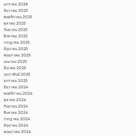
มกราคม 2026
ธันวาคม 2025
พฤศจิกายน 2025
ตุลาคม 2025
กันยายน 2025
สิงหาคม 2025
กรกฎาคม 2025
มิถุนายน 2025
พฤษภาคม 2025
เมษายน 2025
มีนาคม 2025
กุมภาพันธ์ 2025
มกราคม 2025
ธันวาคม 2024
พฤศจิกายน 2024
ตุลาคม 2024
กันยายน 2024
สิงหาคม 2024
กรกฎาคม 2024
มิถุนายน 2024
พฤษภาคม 2024