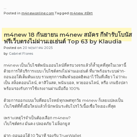
…
Posted in
m4newonline.com
Tagged
m4new สมัคร
m4new 18 กันยายน m4new สมัคร กีฬารับโบนัส
ฟรีเว็บตรงไม่ผ่านเอเย่นต์ Top 63 by Klaudia
Posted on
20 พฤษภาคม 2025
by
Gabriel Flores
m4new เป็นเว็บไซต์พนันออนไลน์ที่ครบวงจรแล้วก็ล้ำยุคที่สุดในเวลานี้
ด้วยการให้บริการแบบ เว็บไซต์ตรงไม่ผ่านเอเย่นต์ ที่มาพร้อมระบบฝาก-
ถอนออโต้เต็มต้นแบบ รวมทุกการเดิมพันยอดฮิตเอาไว้ในที่เดียว ไม่ว่าจะ
เป็น สล็อตออนไลน์, คาสิโนสด, พนันบอล, หวยออนไลน์, หรือ เกมยิงปลา
พร้อมรองรับการใช้แรงงานผ่านมือถือ 100%
ด้วยการออกแบบเว็บที่ตอบโจทย์ทุกเพศทุกวัย m4new ก็เลยแปลงเป็น
เว็บไซต์ที่ทั้งมือใหม่แล้วก็นักพนันระดับโปรไว้เนื้อเชื่อใจเยอะที่สุด
เพราะเหตุไรจำเป็นต้องเลือก m4new?
เว็บไซต์ตรง มั่นคง ปลอดภัย ไม่ล็อกยูส
ฝาก-ถอนออโต้ 10 วินาที รองรับ TrueWallet