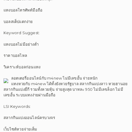
แทงบอลโทรศัพท์มือถือ
บอลสเต็ปแตกง่าย
Keyword Suggest:
แทงบอลไม่มีอย่างต่ำ
ราคาบอลไหล
วิเคราะห์บอลก่อนแทง
ลอตเตอรี่ออนไลน์กับ m4new ไม่มีเลขอั้น จ่ายหนัก
แทงหวยกับ m4new ได้ทั้งยังหวยรัฐบาล สลากกินแบ่งลาว หวยฮานอย
สลากกินแบ่งยี่กี รวมทั้งหวยหุ้น จ่ายสูงสุด บาทละ 950 ไม่มีเลขล็อก ไม่มี
เลขอั้น ระบบแทงง่ายผ่านมือถือ
LSI Keywords:
สลากกินแบ่งออนไลน์ครบวงจร
เว็บไซต์หวยจ่ายเต็ม