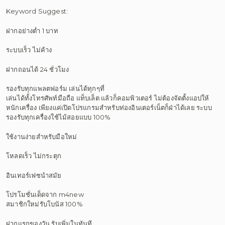
Keyword Suggest:
ฝากอย่างต่ำ 1 บาท
ระบบเร็ว ไม่ค้าง
ฝากถอนได้ 24 ชั่วโมง
รองรับทุกแพลตฟอร์ม เล่นได้ทุกๆที่
เล่นได้ทั้งโทรศัพท์มือถือ แท็บเล็ต แล้วก็คอมพิวเตอร์ ไม่ต้องจัดตั้งแอปให้
หนักเครื่อง เพียงแค่เปิดโปรแกรมสำหรับท่องอินเตอร์เน็ตก็ฝ่าได้เลย ระบบ
รองรับทุกเครื่องใช้ไม้สอยแบบ 100%
ใช้งานง่ายสำหรับมือใหม่
โหลดเร็ว ไม่กระตุก
อินเทอร์เฟซนำสมัย
โปรโมชั่นเด็ดจาก m4new
สมาชิกใหม่รับโบนัส 100%
ฝากแรกของวัน รับเพิ่มในทันที