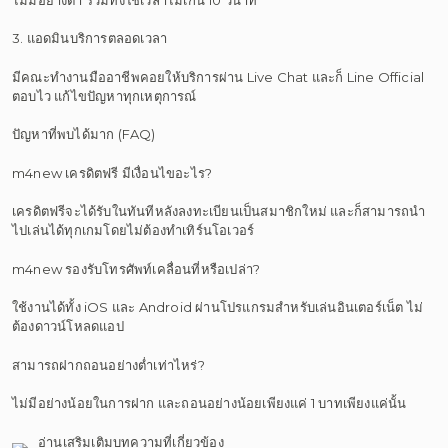
3. แอดมินบริการตลอดเวลา
มีคณะทำงานมืออาชีพคอยให้บริการผ่าน Live Chat และก็ Line Official
ตอบไว แก้ไขปัญหาทุกเหตุการณ์
ปัญหาที่พบได้มาก (FAQ)
m4new เครดิตฟรี มีเงื่อนไขอะไร?
เครดิตฟรีจะได้รับในทันทีหลังลงทะเบียนเป็นสมาชิกใหม่ และก็สามารถนำ
ไปเล่นได้ทุกเกมโดยไม่ต้องทำเทิร์นโอเวอร์
m4new รองรับโทรศัพท์เคลื่อนที่หรือเปล่า?
ใช้งานได้ทั้ง iOS และ Android ผ่านโปรแกรมสำหรับเล่นอินเตอร์เน็ต ไม่
ต้องดาวน์โหลดแอป
สามารถฝากถอนอย่างต่ำเท่าไหร่?
ไม่มีอย่างน้อยในการฝาก และถอนอย่างน้อยเพียงแค่ 1 บาทเพียงแค่นั้น
อ่านเสริมเติมบทความที่เกี่ยวข้อง