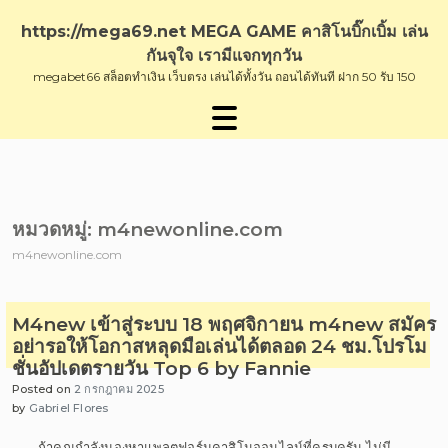
Skip
to
https://mega69.net MEGA GAME คาสิโนบิ๊กเบิ้ม เล่น
content
กันจุใจ เรามีแจกทุกวัน
megabet66 สล็อตทำเงิน เว็บตรง เล่นได้ทั้งวัน ถอนได้ทันที ฝาก 50 รับ 150
หมวดหมู่:
m4newonline.com
m4newonline.com
M4new เข้าสู่ระบบ 18 พฤศจิกายน m4new สมัคร
อย่ารอให้โอกาสหลุดมือเล่นได้ตลอด 24 ชม.โปรโม
ชั่นอัปเดตรายวัน Top 6 by Fannie
Posted on
2 กรกฎาคม 2025
by
Gabriel Flores
ถ้าคุณกำลังมองหาแพลตฟอร์มคาสิโนออนไลน์ที่ครบครัน ไม่มี