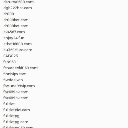
daruma1688.com
dgb222hot.com
dr888
dr888bet.com
dr888bet.com
ek4567.com
enjoy24.fun
etbet16888.com
eu369clubs.com
FAFA123
faro168
fcharoenkit168.com
finnivips.com
fiwdee.win
fortune99vip.com
fox689ok.com
fox689ok.com
fullslot
fullsloteiei.com
fullslotpg
fullslotpg.com
fullslotpg168.com