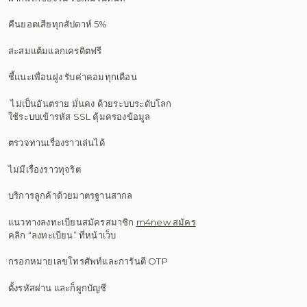
คืนยอดเสียทุกสัปดาห์ 5%
สะสมแต้มแลกเครดิตฟรี
ชี้แนะเพื่อนฝูง รับค่าคอมทุกเดือน
️ ไม่เป็นอันตราย มั่นคง ด้วยระบบระดับโลก
ใช้ระบบเข้ารหัส SSL คุ้มครองข้อมูล
ตรวจทานเรื่องราวเล่นได้
ไม่มีเรื่องราวทุจริต
บริการลูกค้าด้วยมาตรฐานสากล
แนวทางลงทะเบียนสมัครสมาชิก
m4new สมัคร
คลิก “ลงทะเบียน” ที่หน้าเว็บ
กรอกหมายเลขโทรศัพท์และการันตี OTP
ตั้งรหัสผ่าน และก็ผูกบัญชี