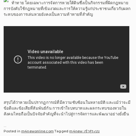
ท้าทาย โดยเฉพาะการจัดการหวยใต้ดินซึ่งเป็นกิจกรรมที่ผิดกฎหมาย
การบังคับใช้กฎหมายที่เข้มงวดและการให้ความรู้แก่ประชาชนเกี่ยวกับผลก
ระทบของการเล่นหวยยังคงเป็นความท้าทายที่สำคัญ
สรุปได้ว่าหวยเป็นปรากฏการณ์ที่มีความซับซ้อนในหลายมิติ และแม้ว่าจะมี
ข้อดีและข้อเสียที่สัมพันธ์กัน การเข้าใจบทบาทและผลกระทบของหวยใน
สังคมไทยถือเป็นปัจจัยสำคัญที่จะนำไปสู่การจัดการและพัฒนาอย่างยั่งยืน
…
Posted in
m4newonline.com
Tagged
m4new เข้าสู่ระบบ