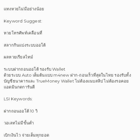
แทงหวยไม่มีอย่างน้อย
Keyword Suggest:
หวยโทรศัพท์เคลื่อนที่
สลากกินแบ่งระบบออโต้
ผลหวยเรียลไทม์
ระบบฝากถอนออโต้ รองรับ Wallet
ด้วยระบบ Auto เต็มต้นแบบ m4new ฝาก-ถอนเร็วที่สุดในไทย รองรับทั้ง
บัญชีธนาคารและ TrueMoney Wallet ไม่ต้องแนบสลิป ไม่ต้องรอคอย
แอดมินกดการันตี
LSI Keywords:
ฝากถอนออโต้ 10 วิ
วอเลทไม่มีขั้นต่ำ
เบิกเงินไว จ่ายเต็มทุกยอด