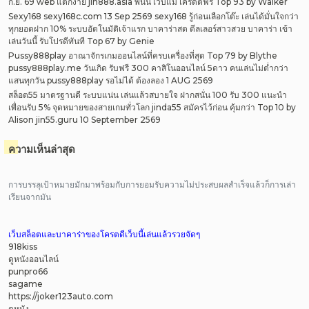
ก.ย. 69 web แตกง่าย jin888.asia พนัน เว็บแม่ เครดิตฟรี Top 93 by Walker
Sexy168 sexy168c.com 13 Sep 2569 sexy168 รู้ก่อนเลือกโต๊ะ เล่นได้มั่นใจกว่า
ทุกยอดฝาก 10% ระบบอัตโนมัติเจ้าแรก บาคาร่าสด ดีลเลอร์สาวสวย บาคาร่า เข้า
เล่นวันนี้ รับโปรดีทันที Top 67 by Genie
Pussy888play อาณาจักรเกมออนไลน์ที่ครบเครื่องที่สุด Top 79 by Blythe
pussy888play.me วันเกิด รับฟรี 300 คาสิโนออนไลน์ 5ดาว คนเล่นไม่ต่ำกว่า
แสนทุกวัน pussy888play รอไม่ได้ ต้องลอง 1 AUG 2569
สล็อต55 มาตรฐานดี ระบบแน่น เล่นแล้วสบายใจ ฝากสนั่น 100 รับ 300 แนะนำ
เพื่อนรับ 5% จุดหมายของสายเกมทั่วโลก jinda55 สมัครไว้ก่อน คุ้มกว่า Top 10 by
Alison jin55.guru 10 September 2569
ความเห็นล่าสุด
การบรรลุเป้าหมายมักมาพร้อมกับการยอมรับความไม่ประสบผลสำเร็จแล้วก็การเล่า
เรียนจากมัน
เว็บสล็อตและบาคาร่าของโครตดีเว็บนี้เล่นแล้วรวยจัดๆ
918kiss
ดูหนังออนไลน์
punpro66
sagame
https://joker123auto.com
ดูหนัง