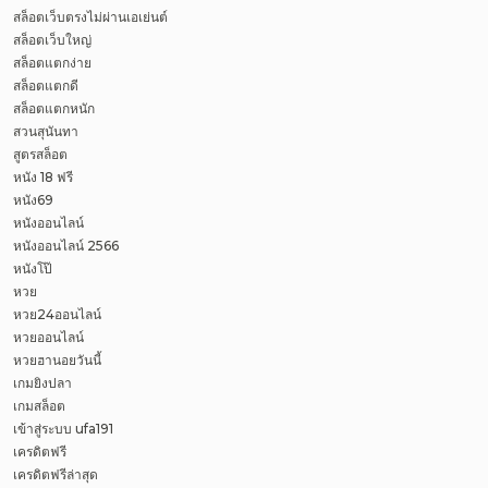
สล็อตเว็บตรงไม่ผ่านเอเย่นต์
สล็อตเว็บใหญ่
สล็อตแตกง่าย
สล็อตแตกดี
สล็อตแตกหนัก
สวนสุนันทา
สูตรสล็อต
หนัง 18 ฟรี
หนัง69
หนังออนไลน์
หนังออนไลน์ 2566
หนังโป๊
หวย
หวย24ออนไลน์
หวยออนไลน์
หวยฮานอยวันนี้
เกมยิงปลา
เกมสล็อต
เข้าสู่ระบบ ufa191
เครดิตฟรี
เครดิตฟรีล่าสุด