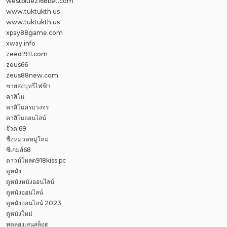
westbluez168bet.com
www.tuktukth.us
www.tuktukth.us
xpay88game.com
xway.info
zeed1911.com
zeus66
zeus88new.com
ขายส่งบุหรี่ไฟฟ้า
คาสิโน
คาสิโนครบวงจร
คาสิโนออนไลน์
จ๊วด 69
ชื่อหมวดหมู่ใหม่
ซีเกมส์68
ดาวน์โหลด918kiss pc
ดูหนัง
ดูหนังหนังออนไลน์
ดูหนังออนไลน์
ดูหนังออนไลน์ 2023
ดูหนังใหม่
ทดลองเล่นสล็อต