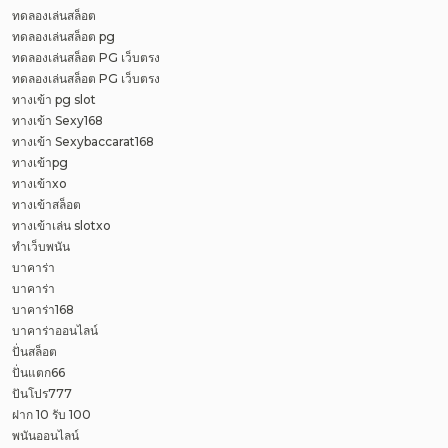
ทดลองเล่นสล็อต
ทดลองเล่นสล็อต pg
ทดลองเล่นสล็อต PG เว็บตรง
ทดลองเล่นสล็อต PG เว็บตรง
ทางเข้า pg slot
ทางเข้า Sexy168
ทางเข้า Sexybaccarat168
ทางเข้าpg
ทางเข้าxo
ทางเข้าสล็อต
ทางเข้าเล่น slotxo
ทำเว็บพนัน
บาคาร่า
บาคาร่า
บาคาร่า168
บาคาร่าออนไลน์
ปั่นสล็อต
ปั่นแตก66
ปันโปร777
ฝาก 10 รับ 100
พนันออนไลน์