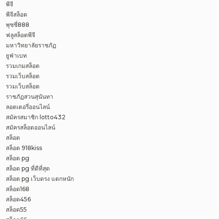
พีจี
พีจีสล็อต
พุซซี่888
ฟลูสล็อตพีจี
มหาวิทยาลัยราชภัฏ
ยูฟ่าเบท
รวมเกมสล็อต
รวมเว็บสล็อต
รวมเว็บสล็อต
ราชภัฏสวนสุนันทา
ลอตเตอรี่ออนไลน์
สมัครสมาชิก lotto432
สมัครสล็อตออนไลน์
สล็อต
สล็อต 918kiss
สล็อต pg
สล็อต pg ที่ดีที่สุด
สล็อต pg เว็บตรง แตกหนัก
สล็อต168
สล็อต456
สล็อต55