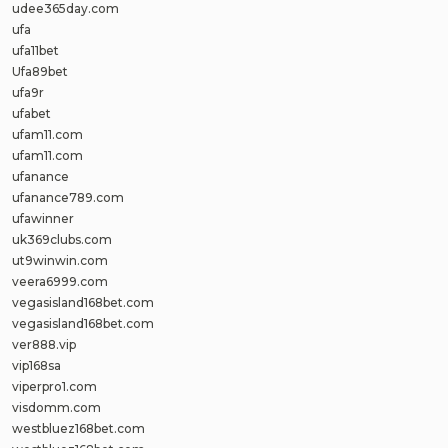
udee365day.com
ufa
ufa11bet
Ufa89bet
ufa9r
ufabet
ufam11.com
ufam11.com
ufanance
ufanance789.com
ufawinner
uk369clubs.com
ut9winwin.com
veera6999.com
vegasisland168bet.com
vegasisland168bet.com
ver888.vip
vip168sa
viperpro1.com
visdomm.com
westbluez168bet.com