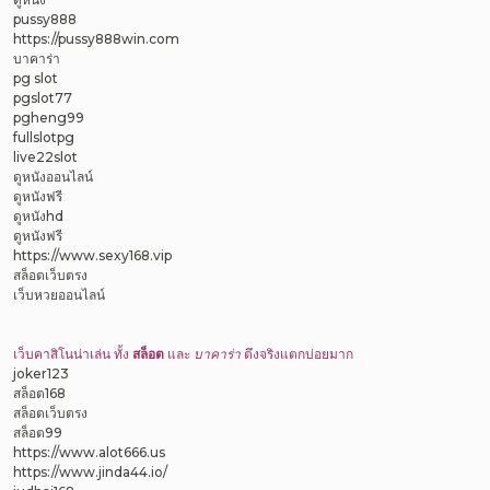
pussy888
https://pussy888win.com
บาคาร่า
pg slot
pgslot77
pgheng99
fullslotpg
live22slot
ดูหนังออนไลน์
ดูหนังฟรี
ดูหนังhd
ดูหนังฟรี
https://www.sexy168.vip
สล็อตเว็บตรง
เว็บหวยออนไลน์
เว็บคาสิโนน่าเล่น ทั้ง
สล็อต
และ
บาคาร่า
ตึงจริงแตกบ่อยมาก
joker123
สล็อต168
สล็อตเว็บตรง
สล็อต99
https://www.alot666.us
https://www.jinda44.io/