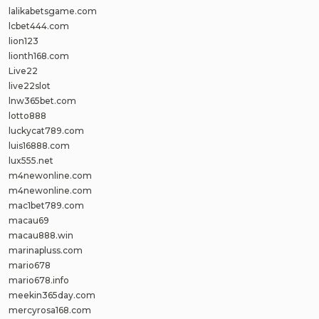
lalikabetsgame.com
lcbet444.com
lion123
lionth168.com
Live22
live22slot
lnw365bet.com
lotto888
luckycat789.com
luis16888.com
lux555.net
m4newonline.com
m4newonline.com
mac1bet789.com
macau69
macau888.win
marinapluss.com
mario678
mario678.info
meekin365day.com
mercyrosa168.com