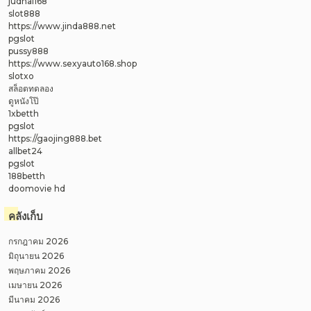
judhai168
slot888
https://www.jinda888.net
pgslot
pussy888
https://www.sexyauto168.shop
slotxo
สล็อตทดลอง
ดูหนังโป๊
1xbetth
pgslot
https://gaojing888.bet
allbet24
pgslot
188betth
doomovie hd
คลังเก็บ
กรกฎาคม 2026
มิถุนายน 2026
พฤษภาคม 2026
เมษายน 2026
มีนาคม 2026