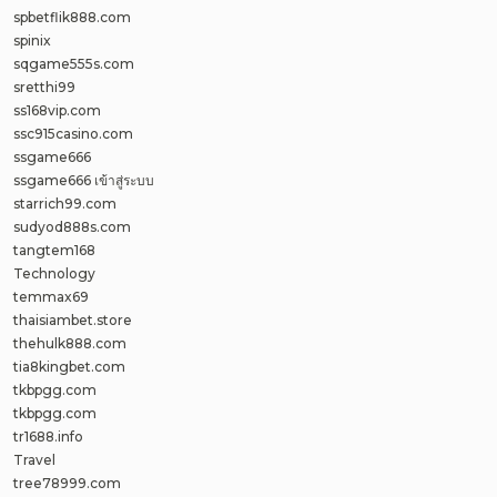
spbetflik888.com
spinix
sqgame555s.com
sretthi99
ss168vip.com
ssc915casino.com
ssgame666
ssgame666 เข้าสู่ระบบ
starrich99.com
sudyod888s.com
tangtem168
Technology
temmax69
thaisiambet.store
thehulk888.com
tia8kingbet.com
tkbpgg.com
tkbpgg.com
tr1688.info
Travel
tree78999.com