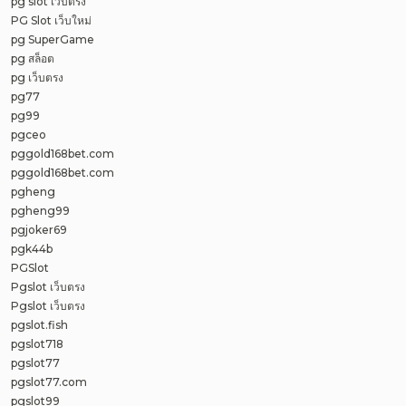
pg slot เว็บตรง
PG Slot เว็บใหม่
pg SuperGame
pg สล็อต
pg เว็บตรง
pg77
pg99
pgceo
pggold168bet.com
pggold168bet.com
pgheng
pgheng99
pgjoker69
pgk44b
PGSlot
Pgslot เว็บตรง
Pgslot เว็บตรง
pgslot.fish
pgslot718
pgslot77
pgslot77.com
pgslot99