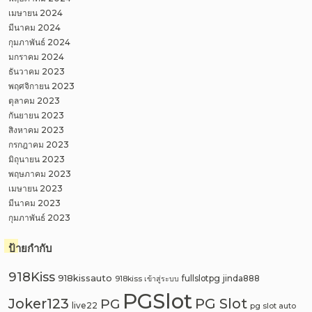
เมษายน 2024
มีนาคม 2024
กุมภาพันธ์ 2024
มกราคม 2024
ธันวาคม 2023
พฤศจิกายน 2023
ตุลาคม 2023
กันยายน 2023
สิงหาคม 2023
กรกฎาคม 2023
มิถุนายน 2023
พฤษภาคม 2023
เมษายน 2023
มีนาคม 2023
กุมภาพันธ์ 2023
ป้ายกำกับ
918Kiss
918kissauto
fullslotpg
jinda888
918kiss เข้าสู่ระบบ
PGSlot
Joker123
PG Slot
PG
live22
pg slot auto