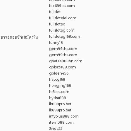
fox689ok.com
fullslot
fullsloteiei.com
fullslotpg
fullslotpg.com
fullslotpg168.com
ย่ารอคอยช้า! สมัครใน
funny18
gem99ths.com
gem99ths.com
goatza888fin.com
gobaza88.com
golden456
happy168
hengjing168
hi6bet.com
hydra888
ib888pro.bet
ib888pro.bet
infyplus888.com
item388.com
Jinda55