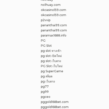
no1huay.com
okcasino159.com
okcasino159.com
p2vvip
pananthai99.com
pananthai99.com
paramax1688.info
PG
PG Slot
pg slot ทางเข้า
pg slot เปิดใหม่
pg slot เว็บตรง
PG Slot เว็บใหม่
pg SuperGame
pg สล็อต
pg เว็บตรง
pg77
pg99
pgceo
pggold168bet.com
pggold168bet.com