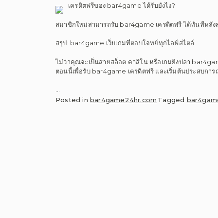
เครดิตฟรีของ bar4game ได้รับยังไง?
สมาชิกใหม่สามารถรับ bar4game เครดิตฟรี ได้ทันทีหลังสม
สรุป: bar4game เว็บเกมที่ตอบโจทย์ทุกไลฟ์สไตล์
ไม่ว่าคุณจะเป็นสายสล็อต คาสิโน หรือเกมยิงปลา bar4g
ตอนนี้เพื่อรับ bar4game เครดิตฟรี และเริ่มต้นประสบการณ์
…
Posted in
bar4game24hr.com
Tagged
bar4game