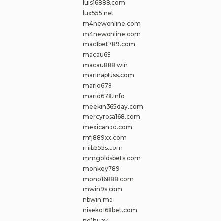
luis16888.com
lux555.net
m4newonline.com
m4newonline.com
mac1bet789.com
macau69
macau888.win
marinapluss.com
mario678
mario678.info
meekin365day.com
mercyrosa168.com
mexicanoo.com
mfj889xx.com
mib555s.com
mmgoldsbets.com
monkey789
mono16888.com
mwin9s.com
nbwin.me
niseko168bet.com
no1huay