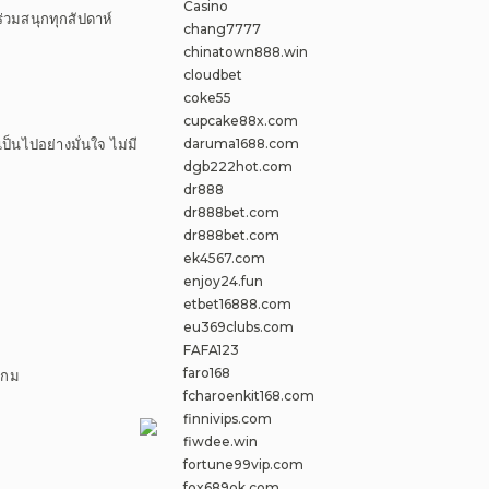
Casino
่วมสนุกทุกสัปดาห์
chang7777
chinatown888.win
cloudbet
coke55
cupcake88x.com
daruma1688.com
็นไปอย่างมั่นใจ ไม่มี
dgb222hot.com
dr888
dr888bet.com
dr888bet.com
ek4567.com
enjoy24.fun
etbet16888.com
eu369clubs.com
FAFA123
faro168
เกม
fcharoenkit168.com
finnivips.com
fiwdee.win
fortune99vip.com
fox689ok.com