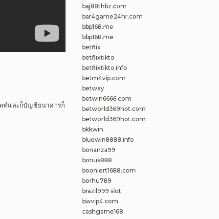
baj88thbz.com
bar4game24hr.com
bbp168.me
bbp168.me
betflix
betflixtikto
betflixtikto.info
betm4vip.com
betway
betwin6666.com
ัพท์และก็บัญชีธนาคารก็
betworld369hot.com
betworld369hot.com
bkkwin
bluewin8888.info
bonanza99
bonus888
boonlert1688.com
borhu789
brazil999 slot
bwvip4.com
cashgame168