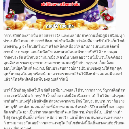
กราบสวัสดีค่ะสายปั่น สายล่ารางวัล และเหล่านักล่าความมั่งมีผู้มีรสนิยมทุก
ท่าน! เบื่อไหมค่ะกับการที่ต้องมานั่งลุ้นนั่งเสียวว่าเงินที่ฝากเข้าไปในเว็บไซต์
ทางเข้าpg จะโดนบิดไหม? หรือเหน็ดเหนื่อยไหมกับการเล่นเกมสล็อตที่
ภาพค้าง กระตุก แถมโบนัสยังล่องหนเหมือนหน้ากากทักซิโด้? หากคุณ
กำลังประจันหน้ากับความน่าเบื่อเหล่านั้น บอกเลยว่าวันนี้เป็นวันโชคดีของ
คุณจ้ะ! เพราะเหตุว่าพวกเราจะพาทุกคนมารู้จักกับ pgslot เว็บสล็อต
ออนไลน์ยุคใหม่ที่จะมาเปลี่ยนประสบการณ์การเดิมพันของคุณให้สนุกสุด
ฤทธิ์แบบฉุดไม่อยู่ พร้อมนำพาความรวยมาเสิร์ฟให้ถึงหน้าจอคอมพิวเตอร์
แล้วก็โทรศัพท์เคลื่อนที่ของคุณแล้ววันนี้
นาทีนี้ถ้าเกิดพูดถึงเว็บไซต์สล็อตที่มาแรงและได้รับการกล่าวขวัญว่าเด็ดที่สุด
อาจจะหนีไม่พ้น funny18 เว็บสล็อต แห่งนี้จ้ะ เนื่องจากเค้าไม่ได้มาเล่นๆแต่
มากับตำแหน่งผู้ถือลิขสิทธิ์แท้ส่งตรงจากค่ายยักษ์ใหญ่ระดับนานาชาติอย่าง
funny18 แหล่งรวมเกมสล็อตที่มีภาพงามคมชัดระดับ 3D และก็เรื่องราวสุด
ตื่นตาตื่นใจ เอาเป็นว่าหากคุณพร้อมที่จะสลัดความจำเจทิ้งไป แล้วก้าวเท้า
ไปสู่สมรภูมิปั่นสล็อตที่แจกหนัก จ่ายจริง แล้วก็มีความสนุกสนานครบรสล่ะ
ก็ ตามมามองกันเลยจ้าว่าเพราะเหตุใดเว็บไซต์แห่งนี้ถึงเด็ดดวงจนต้องรีบกด
ลงทะเบียนด่วนๆ!