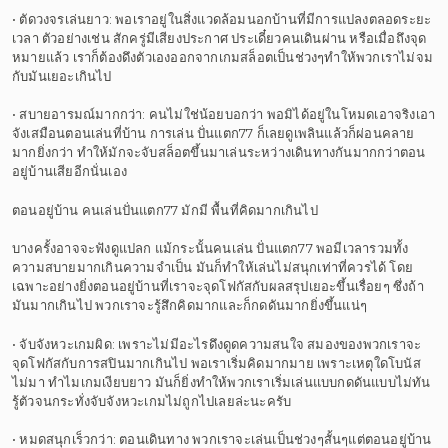
• ตัดวงจรเล่นยาว: พอเราอยู่ในสิ่งแวดล้อมนอกบ้านที่มีการแปลงตลอดระยะ
เวลา ตัวอย่างเช่น สักครู่มีเสียงประกาศ ประเดี๋ยวคนเดินผ่าน หรือเมื่อถึงจุด
หมายแล้ว เราก็ต้องดึงตัวเองออกจากเกมสล็อตเป็นช่วงๆทำให้พวกเราไม่จม
กับมันเยอะเกินไป
• สบายอารมณ์มากกว่า: คนไม่ใช่น้อยบอกว่า พอมิได้อยู่ในโหมดเอาจริงเอา
จังเสมือนตอนเล่นที่บ้าน การเล่น ปั่นแตก77 ก็เลยดูเพลินแล้วก็ผ่อนคลาย
มากยิ่งกว่า ทำให้มักจะจับสล็อตขึ้นมาเล่นระหว่างเดินทางกันมากกว่าตอน
อยู่บ้านเสียอีกนั่นเอง
ตอนอยู่บ้าน คนเล่นปั่นแตก77 มักมี พื้นที่คิดมากเกินไป
บางครั้งอาจจะฟังดูแปลก แม้กระนั้นคนเล่น ปั่นแตก77 พอมีเวลารวมทั้ง
ความสบายมากเกินความจำเป็น มันก็ทำให้เล่นไม่สนุกเท่าที่ควรได้ โดย
เฉพาะอย่างยิ่งตอนอยู่บ้านที่เราจะจุดโฟกัสกับผลสรุปเยอะขึ้นเรื่อยๆ ซึ่งถ้า
มันมากเกินไป พวกเราจะรู้สึกคิดมากและก็กดดันมากยิ่งขึ้นแน่ๆ
• จับจังหวะเกมผิด: เพราะไม่มีอะไรดึงดูดความสนใจ สมองของพวกเราจะ
จุดโฟกัสกับการสปินมากเกินไป พอเราเริ่มคิดมากมาย เพราะเหตุใดโบนัส
ไม่มา ทำไมเกมเงียบยาว มันก็ยิ่งทำให้พวกเราเริ่มเล่นแบบกดดันแบบไม่ทัน
รู้ตัวจนกระทั่งจับจังหวะเกมไม่ถูกไปเลยล่ะนะครับ
• หมดสนุกเร็วกว่า: ตอนเดินทาง พวกเราจะเล่นเป็นช่วงๆสั้นๆแต่ตอนอยู่บ้าน