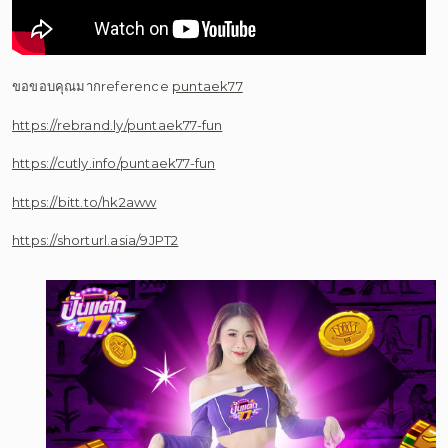
ขอขอบคุณมากreference
puntaek77
https://rebrand.ly/puntaek77-fun
https://cutly.info/puntaek77-fun
https://bitt.to/hk2aww
https://shorturl.asia/9JPT2