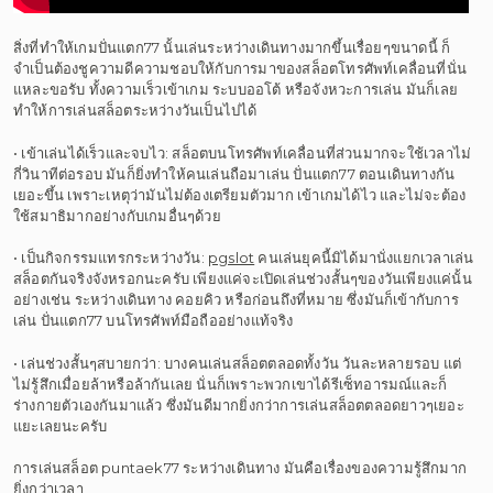
สิ่งที่ทำให้เกมปั่นแตก77 นั้นเล่นระหว่างเดินทางมากขึ้นเรื่อยๆขนาดนี้ ก็
จำเป็นต้องชูความดีความชอบให้กับการมาของสล็อตโทรศัพท์เคลื่อนที่นั่น
แหละขอรับ ทั้งความเร็วเข้าเกม ระบบออโต้ หรือจังหวะการเล่น มันก็เลย
ทำให้การเล่นสล็อตระหว่างวันเป็นไปได้
• เข้าเล่นได้เร็วและจบไว: สล็อตบนโทรศัพท์เคลื่อนที่ส่วนมากจะใช้เวลาไม่
กี่วินาทีต่อรอบ มันก็ยิ่งทำให้คนเล่นถือมาเล่น ปั่นแตก77 ตอนเดินทางกัน
เยอะขึ้น เพราะเหตุว่ามันไม่ต้องเตรียมตัวมาก เข้าเกมได้ไว และไม่จะต้อง
ใช้สมาธิมากอย่างกับเกมอื่นๆด้วย
• เป็นกิจกรรมแทรกระหว่างวัน:
pgslot
คนเล่นยุคนี้มิได้มานั่งแยกเวลาเล่น
สล็อตกันจริงจังหรอกนะครับ เพียงแค่จะเปิดเล่นช่วงสั้นๆของวันเพียงแค่นั้น
อย่างเช่น ระหว่างเดินทาง คอยคิว หรือก่อนถึงที่หมาย ซึ่งมันก็เข้ากับการ
เล่น ปั่นแตก77 บนโทรศัพท์มือถืออย่างแท้จริง
• เล่นช่วงสั้นๆสบายกว่า: บางคนเล่นสล็อตตลอดทั้งวัน วันละหลายรอบ แต่
ไม่รู้สึกเมื่อยล้าหรือล้ากันเลย นั่นก็เพราะพวกเขาได้รีเซ็ทอารมณ์และก็
ร่างกายตัวเองกันมาแล้ว ซึ่งมันดีมากยิ่งกว่าการเล่นสล็อตตลอดยาวๆเยอะ
แยะเลยนะครับ
การเล่นสล็อต puntaek77 ระหว่างเดินทาง มันคือเรื่องของความรู้สึกมาก
ยิ่งกว่าเวลา