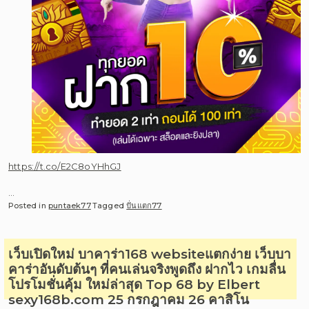
https://t.co/E2C8oYHhGJ
…
Posted in
puntaek77
Tagged
ปั่นแตก77
เว็บเปิดใหม่ บาคาร่า168 websiteแตกง่าย เว็บบา
คาร่าอันดับต้นๆ ที่คนเล่นจริงพูดถึง ฝากไว เกมลื่น
โปรโมชั่นคุ้ม ใหม่ล่าสุด Top 68 by Elbert
sexy168b.com 25 กรกฎาคม 26 คาสิโน