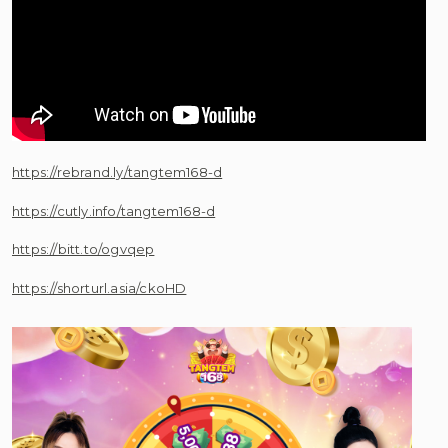
https://rebrand.ly/tangtem168-d
https://cutly.info/tangtem168-d
https://bitt.to/ogvqep
https://shorturl.asia/ckoHD