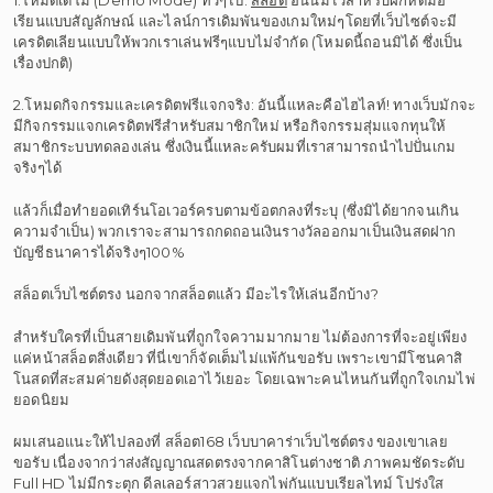
เรียนแบบสัญลักษณ์ และไลน์การเดิมพันของเกมใหม่ๆโดยที่เว็บไซต์จะมี
เครดิตเลียนแบบให้พวกเราเล่นฟรีๆแบบไม่จำกัด (โหมดนี้ถอนมิได้ ซึ่งเป็น
เรื่องปกติ)
2.โหมดกิจกรรมและเครดิตฟรีแจกจริง: อันนี้แหละคือไฮไลท์! ทางเว็บมักจะ
มีกิจกรรมแจกเครดิตฟรีสำหรับสมาชิกใหม่ หรือกิจกรรมสุ่มแจกทุนให้
สมาชิกระบบทดลองเล่น ซึ่งเงินนี้แหละครับผมที่เราสามารถนำไปปั่นเกม
จริงๆได้
แล้วก็เมื่อทำยอดเทิร์นโอเวอร์ครบตามข้อตกลงที่ระบุ (ซึ่งมิได้ยากจนเกิน
ความจำเป็น) พวกเราจะสามารถกดถอนเงินรางวัลออกมาเป็นเงินสดฝาก
บัญชีธนาคารได้จริงๆ100%
สล็อตเว็บไซต์ตรง นอกจากสล็อตแล้ว มีอะไรให้เล่นอีกบ้าง?
สำหรับใครที่เป็นสายเดิมพันที่ถูกใจความมากมาย ไม่ต้องการที่จะอยู่เพียง
แค่หน้าสล็อตสิ่งเดียว ที่นี่เขาก็จัดเต็มไม่แพ้กันขอรับ เพราะเขามีโซนคาสิ
โนสดที่สะสมค่ายดังสุดยอดเอาไว้เยอะ โดยเฉพาะคนไหนกันที่ถูกใจเกมไพ่
ยอดนิยม
ผมเสนอแนะให้ไปลองที่ สล็อต168 เว็บบาคาร่าเว็บไซต์ตรง ของเขาเลย
ขอรับ เนื่องจากว่าส่งสัญญาณสดตรงจากคาสิโนต่างชาติ ภาพคมชัดระดับ
Full HD ไม่มีกระตุก ดีลเลอร์สาวสวยแจกไพ่กันแบบเรียลไทม์ โปร่งใส