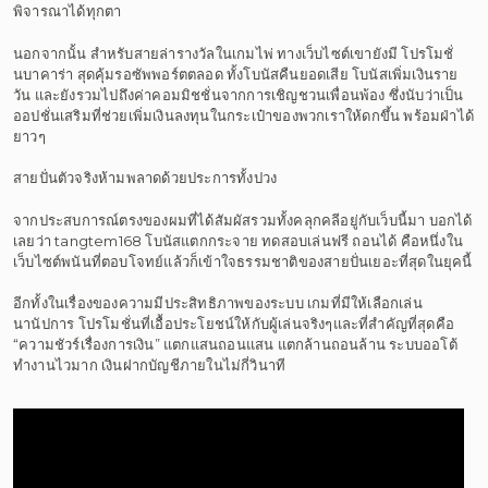
พิจารณาได้ทุกตา
นอกจากนั้น สำหรับสายล่ารางวัลในเกมไพ่ ทางเว็บไซต์เขายังมี โปรโมชั่
นบาคาร่า สุดคุ้มรอซัพพอร์ตตลอด ทั้งโบนัสคืนยอดเสีย โบนัสเพิ่มเงินราย
วัน และยังรวมไปถึงค่าคอมมิชชั่นจากการเชิญชวนเพื่อนพ้อง ซึ่งนับว่าเป็น
ออปชั่นเสริมที่ช่วยเพิ่มเงินลงทุนในกระเป๋าของพวกเราให้ดกขึ้น พร้อมฝ่าได้
ยาวๆ
สายปั่นตัวจริงห้ามพลาดด้วยประการทั้งปวง
จากประสบการณ์ตรงของผมที่ได้สัมผัสรวมทั้งคลุกคลีอยู่กับเว็บนี้มา บอกได้
เลยว่า tangtem168 โบนัสแตกกระจาย ทดสอบเล่นฟรี ถอนได้ คือหนึ่งใน
เว็บไซต์พนันที่ตอบโจทย์แล้วก็เข้าใจธรรมชาติของสายปั่นเยอะที่สุดในยุคนี้
อีกทั้งในเรื่องของความมีประสิทธิภาพของระบบ เกมที่มีให้เลือกเล่น
นานัปการ โปรโมชั่นที่เอื้อประโยชน์ให้กับผู้เล่นจริงๆและที่สำคัญที่สุดคือ
“ความชัวร์เรื่องการเงิน” แตกแสนถอนแสน แตกล้านถอนล้าน ระบบออโต้
ทำงานไวมาก เงินฝากบัญชีภายในไม่กี่วินาที