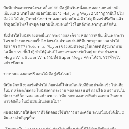
บันทึกประสบการณ์ตรง: สล็อต168 มีอยู่คืนวันหนึ่งผมทดลองเบทอย่างต่ำ
เพียงแค่ 2 บาทในเกมยอดนิยมอย่าง Mahjong Ways 2 ปรากฏว่าปั่นไปไม่
ถึง 20 ไม้ สัญลักษณ์ Scatter ลงมาพร้อมกัน 4 ตัว ไปสู่ฟีเจอร์ฟรีสปิน แล้ว
ตัวคูณมันไหลไม่หยุด จบเกมนั้นผมฟันกำไรไปหลักพันจากทุนหลักสิบ!
สิ่งที่ทำให้โบนัสของตรงนี้แตกกระจายและก็จ่ายหนักกว่าที่อื่น เป็นเพราะว่า
โครงสร้างของระบบเว็บไซต์ตรงไม่ผ่านเอเย่นต์ที่มีมาตรฐานสากล ทำให้
อัตราค่า RTP (Return to Player) ของเกมต่างๆอยู่ในเกณฑ์ที่สูงมากมาย
(เฉลี่ย 96% ขึ้นไป) ทำให้ผู้เล่นมีโอกาสชนะรางวัลใหญ่ ยกตัวอย่างเช่น
Mega Win, Super Win, รวมทั้ง Super Mega Win ได้ง่ายกว่าทั่วๆไป
อย่างชัดเจน
ระบบทดลองเล่นฟรี ถอนได้ มีอยู่จริงไหม?
นี่เป็นอีกหนึ่งจุดแข็งที่ทำให้เว็บแห่งนี้ไม่เหมือนกับที่อื่นอย่างสิ้นเชิง โน่นคือ
โหมด สล็อตเว็บตรง โบนัสแตกกระจาย ทดสอบเล่นฟรี ถอนได้ คนจำนวนไม่
น้อยบางทีก็อาจจะเสนอคำถามว่า “เห้ย! ทดลองเล่นฟรีแล้วจะถอนเงินออก
มาได้ยังไง ในเมื่อมันเป็นเงินเดโม?”
ผมขออธิบายให้ฟังจากที่ได้ทดลองใช้บริการมานะครับ ระบบนี้แบ่งได้เป็น 2
ต้นแบบสำคัญๆเป็น:
1.โหมดเดโม (Demo Mode) ทั่วๆไป:
สล็อต
อันนี้มีไว้สำหรับฝึกหัดมือ