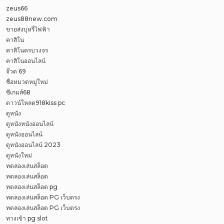
zeus66
zeus88new.com
ขายส่งบุหรี่ไฟฟ้า
คาสิโน
คาสิโนครบวงจร
คาสิโนออนไลน์
จ๊วด 69
ชื่อหมวดหมู่ใหม่
ซีเกมส์68
ดาวน์โหลด918kiss pc
ดูหนัง
ดูหนังหนังออนไลน์
ดูหนังออนไลน์
ดูหนังออนไลน์ 2023
ดูหนังใหม่
ทดลองเล่นสล็อต
ทดลองเล่นสล็อต
ทดลองเล่นสล็อต pg
ทดลองเล่นสล็อต PG เว็บตรง
ทดลองเล่นสล็อต PG เว็บตรง
ทางเข้า pg slot