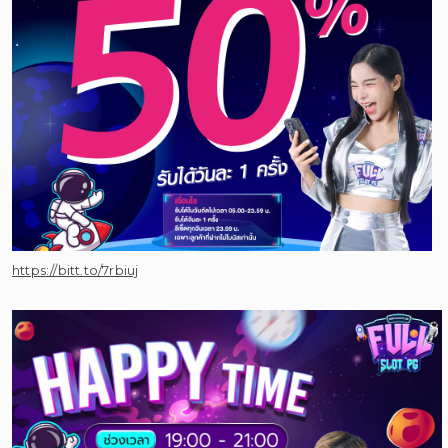
https://bitt.to/7rbiuj