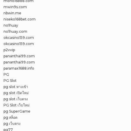
mono16888.com
mwin9s.com
nbwin.me
niseko168bet.com
no1huay
no1huay.com
okcasino159.com
okcasino159.com
p2vvip
pananthai99.com
pananthai99.com
paramax1688.info
PG
PG Slot
pg slot ทางเข้า
pg slot เปิดใหม่
pg slot เว็บตรง
PG Slot เว็บใหม่
pg SuperGame
pg สล็อต
pg เว็บตรง
pg77