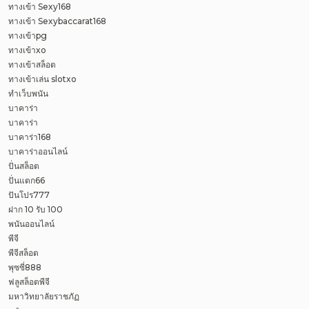
ทางเข้า Sexy168
ทางเข้า Sexybaccarat168
ทางเข้าpg
ทางเข้าxo
ทางเข้าสล็อต
ทางเข้าเล่น slotxo
ทำเว็บพนัน
บาคาร่า
บาคาร่า
บาคาร่า168
บาคาร่าออนไลน์
ปั่นสล็อต
ปั่นแตก66
ปันโปร777
ฝาก 10 รับ 100
พนันออนไลน์
พีจี
พีจีสล็อต
พุซซี่888
ฟลูสล็อตพีจี
มหาวิทยาลัยราชภัฏ