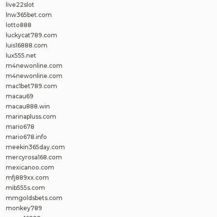
live22slot
lnw365bet.com
lotto888
luckycat789.com
luis16888.com
lux555.net
m4newonline.com
m4newonline.com
mac1bet789.com
macau69
macau888.win
marinapluss.com
mario678
mario678.info
meekin365day.com
mercyrosa168.com
mexicanoo.com
mfj889xx.com
mib555s.com
mmgoldsbets.com
monkey789