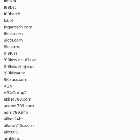
168slot
188bet
188betth
1xbet
1xgameth.com
8lots.com
8lots.com
8lots.me
918Kiss
918kiss ดาวน์โหลด
918kiss เข้าสู่ระบบ
918kissauto
9kpluss.com
ABA
ABAGroup2
abbet789.com
acebet789.com
adm789.info
allbet24hr
allone745s.com
alot666
ambking