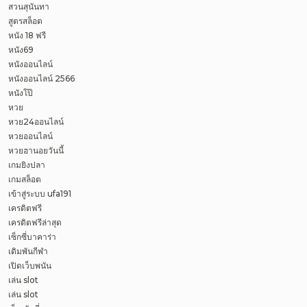
สวนสุนันทา
สูตรสล็อต
หนัง 18 ฟรี
หนัง69
หนังออนไลน์
หนังออนไลน์ 2566
หนังโป๊
หวย
หวย24ออนไลน์
หวยออนไลน์
หวยฮานอยวันนี้
เกมยิงปลา
เกมสล็อต
เข้าสู่ระบบ ufa191
เครดิตฟรี
เครดิตฟรีล่าสุด
เซ็กซี่บาคาร่า
เดิมพันกีฬา
เปิดเว็บพนัน
เล่น slot
เล่น slot