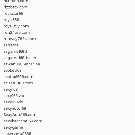
rich8188.com
rizzbetx.com
rockstar66
royal558
royal99y.com
run24pro.com
runway789s.com
sagame
sagame168th
sagame168th.com
sawan888 ทดลองเล่น
sbobet168
sbotop1688.com
sclass8888.com
sexy168
sexy168.vip
sexy168vip
sexyauto168
SexyAuto168.com
sexybaccarat168.com
sexygame
sexygame1688