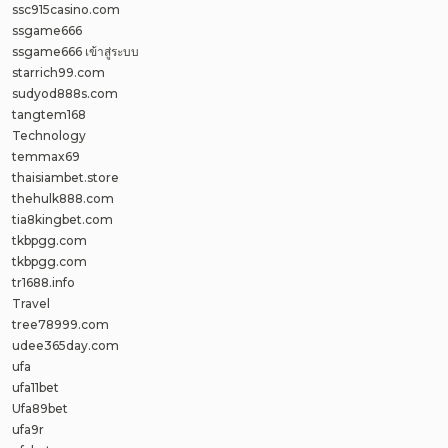
ssc915casino.com
ssgame666
ssgame666 เข้าสู่ระบบ
starrich99.com
sudyod888s.com
tangtem168
Technology
temmax69
thaisiambet.store
thehulk888.com
tia8kingbet.com
tkbpgg.com
tkbpgg.com
tr1688.info
Travel
tree78999.com
udee365day.com
ufa
ufa11bet
Ufa89bet
ufa9r