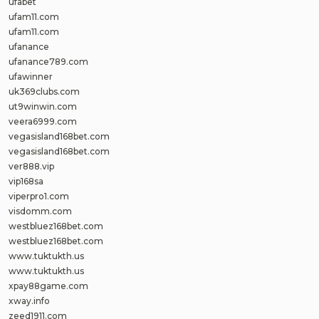
ufabet
ufam11.com
ufam11.com
ufanance
ufanance789.com
ufawinner
uk369clubs.com
ut9winwin.com
veera6999.com
vegasisland168bet.com
vegasisland168bet.com
ver888.vip
vip168sa
viperpro1.com
visdomm.com
westbluez168bet.com
westbluez168bet.com
www.tuktukth.us
www.tuktukth.us
xpay88game.com
xway.info
zeed1911.com