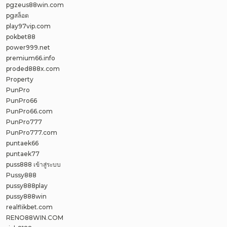
pgzeus88win.com
pgสล็อต
play97vip.com
pokbet88
power999.net
premium66.info
proded888x.com
Property
PunPro
PunPro66
PunPro66.com
PunPro777
PunPro777.com
puntaek66
puntaek77
puss888 เข้าสู่ระบบ
Pussy888
pussy888play
pussy888win
realflikbet.com
RENO88WIN.COM