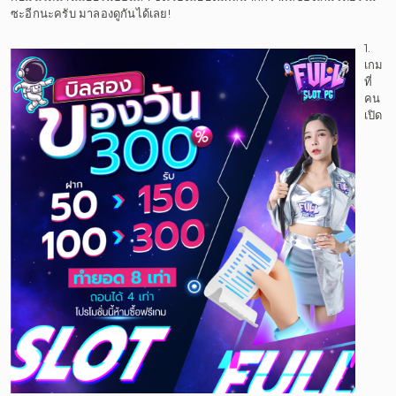
ซะอีกนะครับ มาลองดูกันได้เลย!
1.
เกม
ที่
คน
เปิด