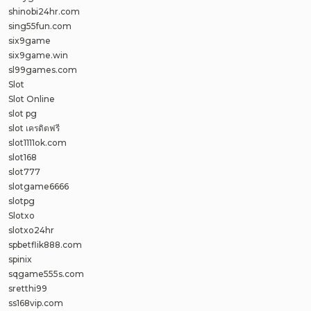
shinobi24hr.com
sing55fun.com
six9game
six9game.win
sl99games.com
Slot
Slot Online
slot pg
slot เครดิตฟรี
slot1111ok.com
slot168
slot777
slotgame6666
slotpg
Slotxo
slotxo24hr
spbetflik888.com
spinix
sqgame555s.com
sretthi99
ss168vip.com