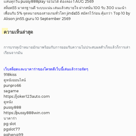
แสนทุกวัน pussy888play รอไม่ได้ ต้องลอง 1 AUG 2569
สล็อต55 มาตรฐานดี ระบบแน่น เล่นแล้วสบายใจ ฝากสนั่น 100 รับ 300 แนะนำ
เพื่อนรับ 5% จุดหมายของสายเกมทั่วโลก jinda55 สมัครไว้ก่อน คุ้มกว่า Top 10 by
Alison jin55.guru 10 September 2569
ความเห็นล่าสุด
การบรรลุเป้าหมายมักมาพร้อมกับการยอมรับความไม่ประสบผลสำเร็จแล้วก็การเล่า
เรียนจากมัน
เว็บสล็อตและบาคาร่าของโครตดีเว็บนี้เล่นแล้วรวยจัดๆ
918kiss
ดูหนังออนไลน์
punpro66
sagame
https://joker123auto.com
ดูหนัง
pussy888
https://pussy888win.com
บาคาร่า
pg slot
pgslot77
pgheng99