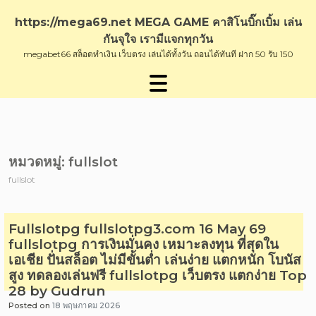
Skip
to
https://mega69.net MEGA GAME คาสิโนบิ๊กเบิ้ม เล่น
content
กันจุใจ เรามีแจกทุกวัน
megabet66 สล็อตทำเงิน เว็บตรง เล่นได้ทั้งวัน ถอนได้ทันที ฝาก 50 รับ 150
หมวดหมู่:
fullslot
fullslot
Fullslotpg fullslotpg3.com 16 May 69
fullslotpg การเงินมั่นคง เหมาะลงทุน ที่สุดใน
เอเชีย ปั่นสล็อต ไม่มีขั้นต่ำ เล่นง่าย แตกหนัก โบนัส
สูง ทดลองเล่นฟรี fullslotpg เว็บตรง แตกง่าย Top
28 by Gudrun
Posted on
18 พฤษภาคม 2026