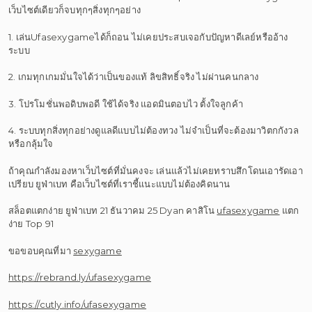
เว็บไซต์เดียวก็จบทุกๆสิ่งทุกๆอย่าง
1. เล่นUfasexygameได้ก็ถอน ไม่เคยประสบเจอกับปัญหาดีเลย์หรืออ้าง
ระบบ
2. เกมทุกเกมมั่นใจได้ว่าเป็นของแท้ ลิขสิทธิ์จริง ไม่ผ่านคนกลาง
3. โปรโมชั่นพอดิบพอดี ใช้ได้จริง แอดมินตอบไว ตั้งใจลูกค้า
4. ระบบทุกสิ่งทุกอย่างดูแลดีแบบไม่ต้องทวง ไม่จำเป็นที่จะต้องมาวิตกกังวล
หรือกลุ้มใจ
ถ้าคุณกำลังมองหาเว็บไซต์ที่มั่นคงจะ เล่นแล้วไม่เคยทราบสึกโดนเอารัดเอา
เปรียบ ยูฟ่าเบท คือเว็บไซต์ที่เราชี้แนะแบบไม่ต้องคิดนาน
สล็อตแตกง่าย ยูฟ่าเบท 21 ธันวาคม 25 Dyan คาสิโน
ufasexygame
แตก
ง่าย Top 91
ขอขอบคุณที่มา
sexygame
https://rebrand.ly/ufasexygame
https://cutly.info/ufasexygame