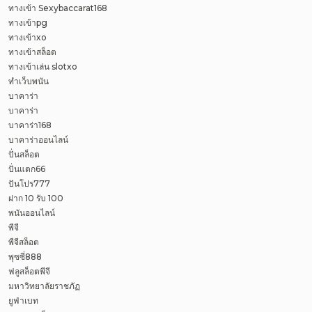
ทางเข้า Sexybaccarat168
ทางเข้าpg
ทางเข้าxo
ทางเข้าสล็อต
ทางเข้าเล่น slotxo
ทำเว็บพนัน
บาคาร่า
บาคาร่า
บาคาร่า168
บาคาร่าออนไลน์
ปั่นสล็อต
ปั่นแตก66
ปันโปร777
ฝาก 10 รับ 100
พนันออนไลน์
พีจี
พีจีสล็อต
พุซซี่888
ฟลูสล็อตพีจี
มหาวิทยาลัยราชภัฏ
ยูฟ่าเบท