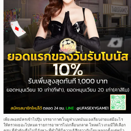
เพียงพอสมัครเข้าไปปุ๊บ บรรยากาศเว็บยูฟ่าเบทมันมองเรียบง่ายแต่มีอะไร
ให้ตรวจเยอะไปหมด รายการอาหารไม่เกลื่อนกลาด โหลดไว เกมมีให้เลือก
ครบ ที่สำคัญคือไม่มีจังหวะที่ทำให้มีความรู้สึกราวกับโดนหลอกตั้งแต่หน้า