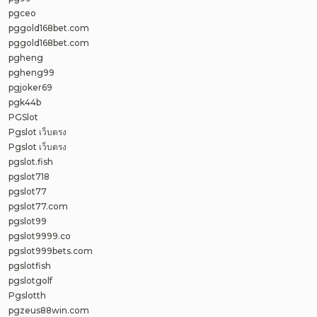
pgceo
pggold168bet.com
pggold168bet.com
pgheng
pgheng99
pgjoker69
pgk44b
PGSlot
Pgslot เว็บตรง
Pgslot เว็บตรง
pgslot.fish
pgslot718
pgslot77
pgslot77.com
pgslot99
pgslot9999.co
pgslot999bets.com
pgslotfish
pgslotgolf
Pgslotth
pgzeus88win.com