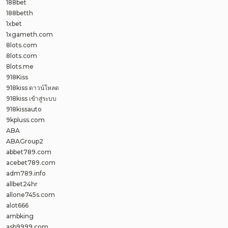
188bet
188betth
1xbet
1xgameth.com
8lots.com
8lots.com
8lots.me
918Kiss
918kiss ดาวน์โหลด
918kiss เข้าสู่ระบบ
918kissauto
9kpluss.com
ABA
ABAGroup2
abbet789.com
acebet789.com
adm789.info
allbet24hr
allone745s.com
alot666
ambking
asb9999.com