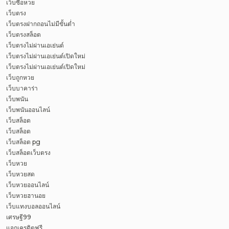
เว็บซื้อหวย
เว็บตรง
เว็บตรงฝากถอนไม่มีขั้นต่ำ
เว็บตรงสล็อต
เว็บตรงไม่ผ่านเอเย่นต์
เว็บตรงไม่ผ่านเอเย่นต์เปิดใหม่
เว็บตรงไม่ผ่านเอเย่นต์เปิดใหม่
เว็บถูกหวย
เว็บบาคาร่า
เว็บพนัน
เว็บพนันออนไลน์
เว็บสล็อต
เว็บสล็อต
เว็บสล็อต pg
เว็บสล็อตเว็บตรง
เว็บหวย
เว็บหวยสด
เว็บหวยออนไลน์
เว็บหวยฮานอย
เว็บแทงบอลออนไลน์
เศรษฐี99
แจกเครดิตฟรี