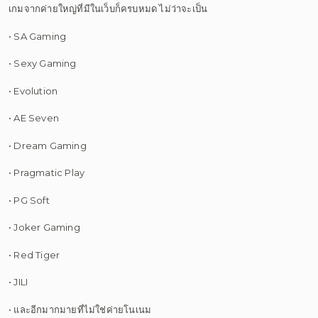
เกมจากค่ายใหญ่ที่มีในเว็บก็ครบหมด ไม่ว่าจะเป็น
• SA Gaming
• Sexy Gaming
• Evolution
• AE Seven
• Dream Gaming
• Pragmatic Play
• PG Soft
• Joker Gaming
• Red Tiger
• JILI
• และอีกมากมายที่ไม่ใช่ค่ายโนเนม