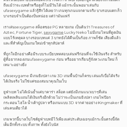
ถึงแม้ว่าจะเบทต่ำหรือสูงก็ไม่มีวันได้ แม้กระนั้นพอมาเล่นกับ
ufasexygame แล้วรู้สึกได้เลยว่า เกมทุกเกมแจกตามจริง บางรอบแตกเร็ว
บางรอบจำเป็นต้องปั่นหน่อย แต่ว่ามันแฟร์
เราเล่นsexygame สล็อตของ PG หลายเกม เป็นต้นว่า Treasures of
Aztec, Fortune Tiger,
sexygame
Lucky Neko ไม่มีเกมไหนที่ดูดเงิน
แบบไร้เหตุผล บางรอบเบทแค่ 3 บาทยังได้คืนเป็นร้อย ภาพก็ชัด เสียงดีแล้ว
และที่สำคัญเป็นเกมใหม่เข้าทุกสัปดาห์
ที่ถูกใจอีกอย่างคือมีระบบระเบียบทดสอบเล่นฟรีก่อนที่จะใช้เงินจริง สำหรับ
ผู้ที่อยากลองเกมufasexygame ก่อน หรืออยากเรียนรู้จังหวะเกมใหม่ ก็
เหมาะอย่างยิ่ง
ufasexygame มีเกมยิงปลา เกม 3D เกมพื้นบ้านก็ครบ เล่นแก้เบื่อได้จริง
ได้เงินจริง ไม่ใช่แค่ของสมนาคุณในเว็บ
ยูฟ่าเบท ไม่ได้เน้นย้ำแค่บาคาร่า สล็อต แต่ยังมีเกมแนวเบาๆที่เล่น
เพลิดเพลินแถมได้เงินจริงอีกด้วย ไม่ว่าจะเป็นเกมยิงปลา เกมไพ่ป๊อก
กระดอน ไฮโล น้ำเต้าปูปลา หรือเกมแบบ 3D จากค่ายอย่าง Kingmaker ที่
เล่นคนเดียวได้
เกมพวกนี้บางเว็บไซต์ยูฟ่าเบทมีไว้เพียงแค่ประดับเฉยๆแม้กระนั้นตรงนี้จัด
เต็มอีกทั้งระบบ ทั้งภาพ ทั้งยังโบนัส