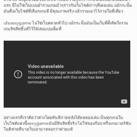
แรก นี่ไม่ใช่เว็บแบบยำรวมเกมมั่วๆราวกับเว็บไซต์เก่าๆที่เคยเล่น แม้กระนั้น
มันคือเว็บไซต์ที่เลือกเกมดี มีคุณภาพจริง แล้วรวมเอาไว้ภายในที่เดียว
ufasexygame ไม่ใช่เว็บตลาดทั่วไป แม้กระนั้นมันเป็นเว็บที่ตั้งจิตใจรวม
เกมลิขสิทธิ์แท้ไว้ให้เล่นแบบเต็มที่
อย่างแรกที่เราคิดว่าต่างโดยทันทีภายหลังได้ทดลองเล่น เป็นทุกเกมใน
เว็บไซต์แห่งนี้sexygameมันมีลิขสิทธิ์จริง ไม่ใช่ของก๊อป หรือเกมเวอร์ชัน
โมดิฟายที่บางเว็บเอามาหลอกว่าค่ายแท้