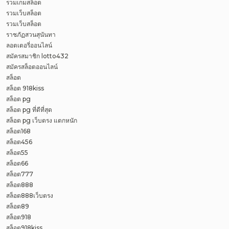
รวมเกมสล็อต
รวมเว็บสล็อต
รวมเว็บสล็อต
ราชภัฏสวนสุนันทา
ลอตเตอรี่ออนไลน์
สมัครสมาชิก lotto432
สมัครสล็อตออนไลน์
สล็อต
สล็อต 918kiss
สล็อต pg
สล็อต pg ที่ดีที่สุด
สล็อต pg เว็บตรง แตกหนัก
สล็อต168
สล็อต456
สล็อต55
สล็อต66
สล็อต777
สล็อต888
สล็อต888เว็บตรง
สล็อต89
สล็อต918
สล็อต918kiss