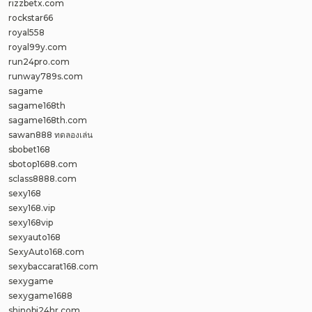
rizzbetx.com
rockstar66
royal558
royal99y.com
run24pro.com
runway789s.com
sagame
sagame168th
sagame168th.com
sawan888 ทดลองเล่น
sbobet168
sbotop1688.com
sclass8888.com
sexy168
sexy168.vip
sexy168vip
sexyauto168
SexyAuto168.com
sexybaccarat168.com
sexygame
sexygame1688
shinobi24hr.com