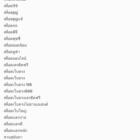
สล็อต99
สล็อตpg
สล็อตpgแท้
สล็อตxo
สล็อตพีจี
สล็อตพุซซี่
สล็อตยอดนิยม
สล็อตยูฟ่า
สล็อตออนไลน์
สล็อตเครดิตฟรี
สล็อตเว็บตรง
สล็อตเว็บตรง
สล็อตเว็บตรง 168
สล็อตเว็บตรง888
สล็อตเว็บตรงเครดิตฟรี
สล็อตเว็บตรงไม่ผ่านเอเย่นต์
สล็อตเว็บใหญ่
สล็อตแตกง่าย
สล็อตแตกดี
สล็อตแตกหนัก
สวนสุนันทา