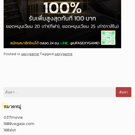
Posted in
sexygame
Tagged
sexygame
ค้นหา
สำหรับ:
หมวดหมู่
037movie
1688vegasx.com
168slot