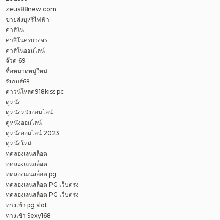
zeus88new.com
ขายส่งบุหรี่ไฟฟ้า
คาสิโน
คาสิโนครบวงจร
คาสิโนออนไลน์
จ๊วด 69
ชื่อหมวดหมู่ใหม่
ซีเกมส์68
ดาวน์โหลด918kiss pc
ดูหนัง
ดูหนังหนังออนไลน์
ดูหนังออนไลน์
ดูหนังออนไลน์ 2023
ดูหนังใหม่
ทดลองเล่นสล็อต
ทดลองเล่นสล็อต
ทดลองเล่นสล็อต pg
ทดลองเล่นสล็อต PG เว็บตรง
ทดลองเล่นสล็อต PG เว็บตรง
ทางเข้า pg slot
ทางเข้า Sexy168