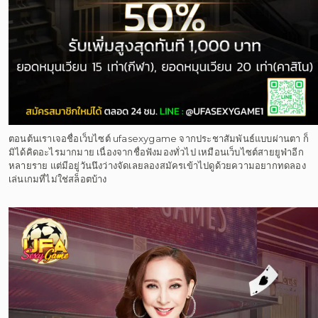
ตอนต้นเราเจอชื่อเว็บไซต์ ufasexygame จากประชาสัมพันธ์แบบผ่านตา ก็
มิได้คิดอะไรมากมาย เนื่องจากชื่อฟังมองทั่วไป เหมือนเว็บไซต์สายยูฟ่าอีก
หลายราย แต่มีอยู่วันนึงว่างจัดเลยลองสมัครเข้าไปดูด้วยความอยากทดลอง
เล่นเกมที่ไม่ใช่สล็อตบ้าง