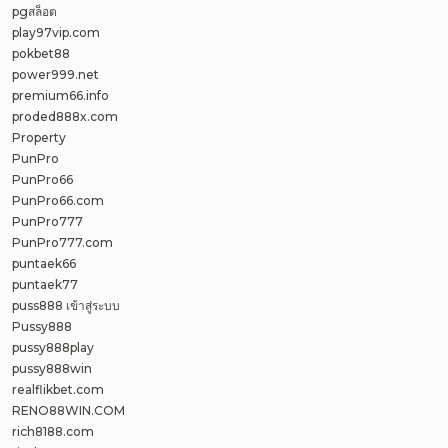
pgสล็อต
play97vip.com
pokbet88
power999.net
premium66.info
proded888x.com
Property
PunPro
PunPro66
PunPro66.com
PunPro777
PunPro777.com
puntaek66
puntaek77
puss888 เข้าสู่ระบบ
Pussy888
pussy888play
pussy888win
realflikbet.com
RENO88WIN.COM
rich8188.com