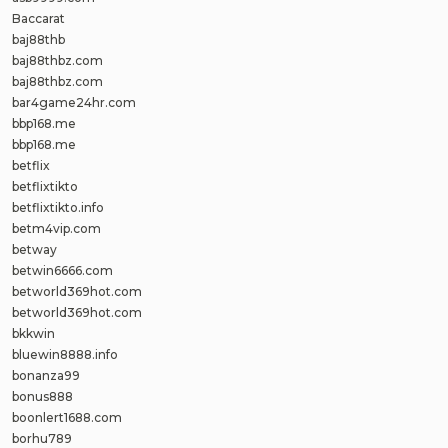
Baccarat
baj88thb
baj88thbz.com
baj88thbz.com
bar4game24hr.com
bbp168.me
bbp168.me
betflix
betflixtikto
betflixtikto.info
betm4vip.com
betway
betwin6666.com
betworld369hot.com
betworld369hot.com
bkkwin
bluewin8888.info
bonanza99
bonus888
boonlert1688.com
borhu789