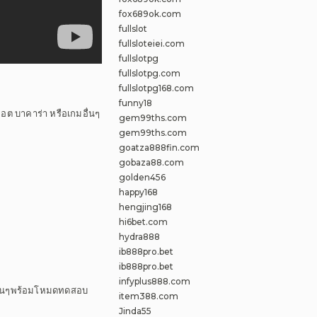
fox689ok.com
fullslot
fullsloteiei.com
fullslotpg
fullslotpg.com
fullslotpg168.com
funny18
็อต บาคาร่า หรือเกมอื่นๆ
gem99ths.com
gem99ths.com
goatza888fin.com
gobaza88.com
golden456
happy168
hengjing168
hi6bet.com
hydra888
ib888pro.bet
ib888pro.bet
infyplus888.com
ื่นๆพร้อมโหมดทดสอบ
item388.com
Jinda55