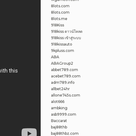
8lots.com
8lots.com
8lots.me
918Kiss
918kiss ดาวน์โหลด
918kiss เข้าสู่ระบบ
918kissauto
9kpluss.com
ABA
ABAGroup2
abbet789.com
acebet789.com
adm789.info
allbet24hr
allone745s.com
alot666
ambking
asb9999.com
Baccarat
baj88thb
baj88thbz.com