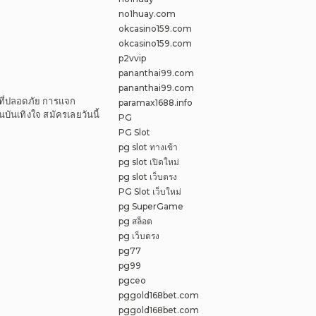
no1huay.com
okcasino159.com
okcasino159.com
p2vvip
pananthai99.com
pananthai99.com
 ที่ปลอดภัย การแจก
paramax1688.info
นบันเทิงใจ สมัครเลยวันนี้
PG
PG Slot
pg slot ทางเข้า
pg slot เปิดใหม่
pg slot เว็บตรง
PG Slot เว็บใหม่
pg SuperGame
pg สล็อต
pg เว็บตรง
pg77
pg99
pgceo
pggold168bet.com
pggold168bet.com