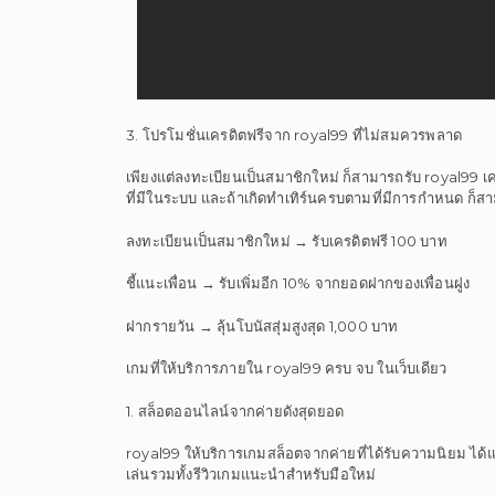
3. โปรโมชั่นเครดิตฟรีจาก royal99 ที่ไม่สมควรพลาด
เพียงแต่ลงทะเบียนเป็นสมาชิกใหม่ ก็สามารถรับ royal99 เค
ที่มีในระบบ และถ้าเกิดทำเทิร์นครบตามที่มีการกำหนด ก็
ลงทะเบียนเป็นสมาชิกใหม่ → รับเครดิตฟรี 100 บาท
ชี้แนะเพื่อน → รับเพิ่มอีก 10% จากยอดฝากของเพื่อนฝูง
ฝากรายวัน → ลุ้นโบนัสสุ่มสูงสุด 1,000 บาท
เกมที่ให้บริการภายใน royal99 ครบ จบ ในเว็บเดียว
1. สล็อตออนไลน์จากค่ายดังสุดยอด
royal99 ให้บริการเกมสล็อตจากค่ายที่ได้รับความนิยม ได้
เล่นรวมทั้งรีวิวเกมแนะนำสำหรับมือใหม่