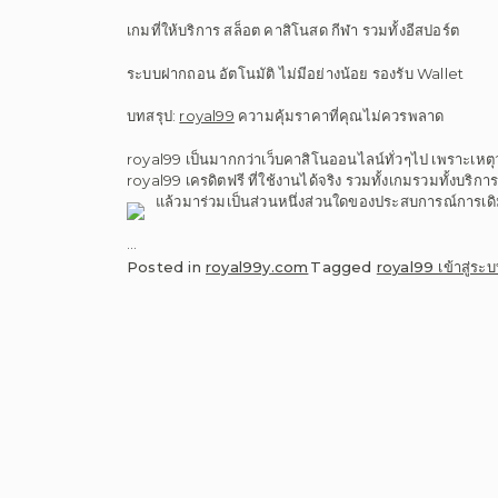
เกมที่ให้บริการ สล็อต คาสิโนสด กีฬา รวมทั้งอีสปอร์ต
ระบบฝากถอน อัตโนมัติ ไม่มีอย่างน้อย รองรับ Wallet
บทสรุป:
royal99
ความคุ้มราคาที่คุณไม่ควรพลาด
royal99 เป็นมากกว่าเว็บคาสิโนออนไลน์ทั่วๆไป เพราะเหตุว่
royal99 เครดิตฟรี ที่ใช้งานได้จริง รวมทั้งเกมรวมทั้งบริกา
แล้วมาร่วมเป็นส่วนหนึ่งส่วนใดของประสบการณ์การเดิมพ
…
Posted in
royal99y.com
Tagged
royal99 เข้าสู่ระบ