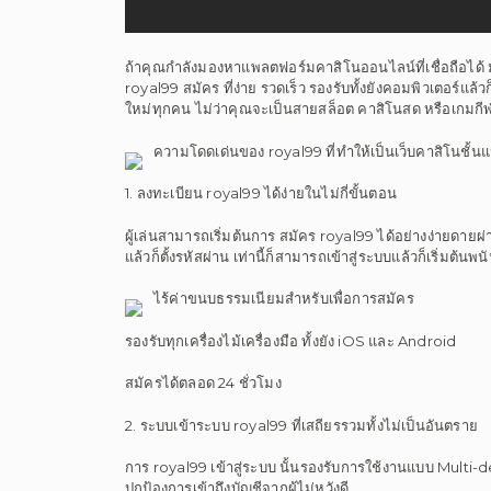
ถ้าคุณกำลังมองหาแพลตฟอร์มคาสิโนออนไลน์ที่เชื่อถือได้ มั
royal99 สมัคร ที่ง่าย รวดเร็ว รองรับทั้งยังคอมพิวเตอร์แล้
ใหม่ทุกคน ไม่ว่าคุณจะเป็นสายสล็อต คาสิโนสด หรือเกมกีฬา 
ความโดดเด่นของ royal99 ที่ทำให้เป็นเว็บคาสิโนชั้น
1. ลงทะเบียน royal99 ได้ง่ายในไม่กี่ขั้นตอน
ผู้เล่นสามารถเริ่มต้นการ สมัคร royal99 ได้อย่างง่ายดายผ
แล้วก็ตั้งรหัสผ่าน เท่านี้ก็สามารถเข้าสู่ระบบแล้วก็เริ่มต้นพ
ไร้ค่าขนบธรรมเนียมสำหรับเพื่อการสมัคร
รองรับทุกเครื่องไม้เครื่องมือ ทั้งยัง iOS และ Android
สมัครได้ตลอด 24 ชั่วโมง
2. ระบบเข้าระบบ royal99 ที่เสถียรรวมทั้งไม่เป็นอันตราย
การ royal99 เข้าสู่ระบบ นั้นรองรับการใช้งานแบบ Multi-d
ปกป้องการเข้าถึงบัญชีจากผู้ไม่หวังดี