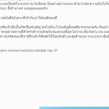
 จังหวะเกมเป็นยังไง พวกเราจะไม่ต้องมานั่งเดาเลยว่าเกมจะทำอะไรต่อ ความมั่นใจใน
e22slot นี้เข้าทางเราแบบสุดๆเลยครับ
ญ แต่มันคือจังหวะที่เข้ากับเราได้พอดิบพอดี
หรือเข้ามือนั้นเกิดเรื่องบังเอิญ มันไม่มีอะไรบังเอิญตั้งแต่ทีแรกหรอกครับ ถึงแม้ว
อบหลายๆอย่างสถานที่สำหรับทำงานด้วยกันของเกมสล็อต ไม่ว่าจะเป็นจังหวะเกม
ความสนิทสนมที่เรารู้สึกแล้วก็สัมผัสได้โดยทันที และสุดท้ายเกม live22slot คุ้นมื
 casino online live22slot แจกบ่อย Top 37