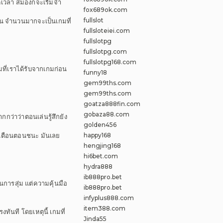
ดเวลา สมองก็จะเริ่มจำ
fox689ok.com
fullslot
ั้น จำนวนมากจะเป็นเกมที่
fullsloteiei.com
fullslotpg
fullslotpg.com
fullslotpg168.com
ที่เราได้รับจากเกมก่อน
funny18
gem99ths.com
gem99ths.com
goatza888fin.com
gobaza88.com
ว่าว่าตอนเล่นรู้สึกยัง
golden456
happy168
้งเตือนตอนชนะ มันเลย
hengjing168
hi6bet.com
hydra888
ib888pro.bet
็นการสุ่ม แต่ความคุ้นมือ
ib888pro.bet
infyplus888.com
item388.com
ทันที โดยเหตุนี้ เกมที่
Jinda55