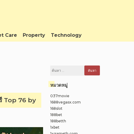
et Care
Property
Technology
ค้นหา
สำหรับ:
หมวดหมู่
037movie
ฟรี Top 76 by
1688vegasx.com
168slot
188bet
188betth
1xbet
1xgameth.com