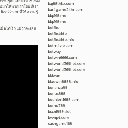
วามรู้สึกแบบงี้ไม่ใช่เรื่อง
baj88thbz.com
ต่อมาให้พวกเราโดยที่เรา
bar4game24hr.com
live22slot ที่ให้ความรู้
bbp168.me
bbp168.me
betflix
ือได้เร็ว แม้ว่าจะเล่น
betflixtikto
betflixtikto.info
betm4vip.com
betway
betwin6666.com
betworld369hot.com
betworld369hot.com
bkkwin
bluewin8888.info
bonanza99
bonus888
boonlert1688.com
borhu789
brazil999 slot
bwvip4.com
cashgame168