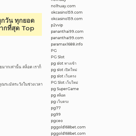
no1huay.com
okcasino159.com
okcasino159.com
ุกวัน ทุกยอด
p2vvip
มากที่สุด Top
pananthai99.com
pananthai99.com
paramax1688.info
PG
PG Slot
pg slot ทางเข้า
มากเท่านั้น สล็อต เราก็
pg slot เปิดใหม่
pg slot เว็บตรง
PG Slot เว็บใหม่
คุณระมัดระวังในช่วงเวลา
pg SuperGame
pg สล็อต
pg เว็บตรง
pg77
pg99
pgceo
pggold168bet.com
pggold168bet.com