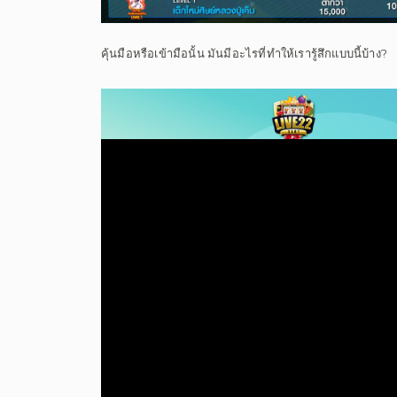
คุ้นมือหรือเข้ามือนั้น มันมีอะไรที่ทำให้เรารู้สึกแบบนี้บ้าง?