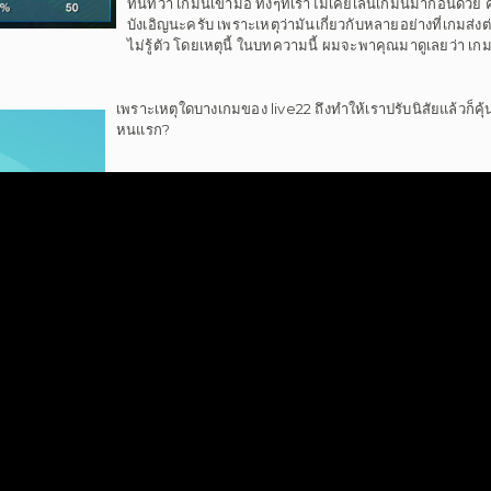
ทันทีว่า เกมนี้เข้ามือ ทั้งๆที่เราไม่เคยเล่นเกมนี้มาก่อนด้วย ค
บังเอิญนะครับ เพราะเหตุว่ามันเกี่ยวกับหลายอย่างที่เกมส่ง
ไม่รู้ตัว โดยเหตุนี้ ในบทความนี้ ผมจะพาคุณมาดูเลยว่า เกม 
เพราะเหตุใดบางเกมของ live22 ถึงทำให้เราปรับนิสัยแล้วก็คุ้นม
หนแรก?