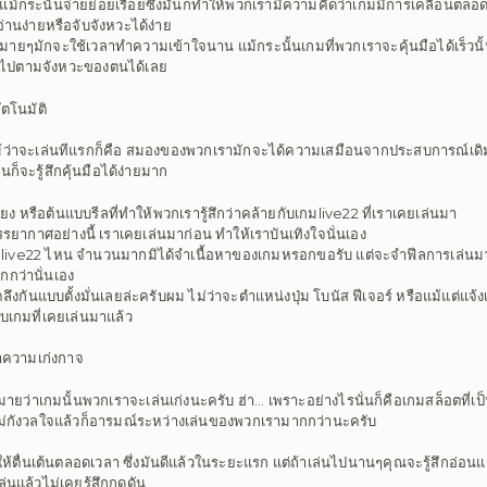
ม้กระนั้นจ่ายย่อยเรื่อยซึ่งมันก็ทำให้พวกเรามีความคิดว่าเกมมีการเคลื่อนตลอ
่านง่ายหรือจับจังหวะได้ง่าย
ากมายๆมักจะใช้เวลาทำความเข้าใจนาน แม้กระนั้นเกมที่พวกเราจะคุ้นมือได้เร็วน
่นไปตามจังหวะของตนได้เลย
ัตโนมัติ
ือแม้ว่าจะเล่นทีแรกก็คือ สมองของพวกเรามักจะได้ความเสมือนจากประสบการณ์เดิม
นก็จะรู้สึกคุ้นมือได้ง่ายมาก
ง หรือต้นแบบรีลที่ทำให้พวกเรารู้สึกว่าคล้ายกับเกมlive22 ที่เราเคยเล่นมา
รรยากาศอย่างนี้ เราเคยเล่นมาก่อน ทำให้เราบันเทิงใจนั่นเอง
กม live22 ไหน จำนวนมากมิได้จำเนื้อหาของเกมหรอกขอรับ แต่จะจำฟีลการเล่นมากก
กกว่านั่นเอง
งกันแบบตั้งมั่นเลยล่ะครับผม ไม่ว่าจะตำแหน่งปุ่ม โบนัส ฟีเจอร์ หรือแม้แต่แจ
ยกับเกมที่เคยเล่นมาแล้ว
่าความเก่งกาจ
ามหมายว่าเกมนั้นพวกเราจะเล่นเก่งนะครับ ฮ่า… เพราะอย่างไรนั่นก็คือเกมสล็อตที่เป
วามไม่กังวลใจแล้วก็อารมณ์ระหว่างเล่นของพวกเรามากกว่านะครับ
ห้ตื่นเต้นตลอดเวลา ซึ่งมันดีแล้วในระยะแรก แต่ถ้าเล่นไปนานๆคุณจะรู้สึกอ่อนแรง
่นแล้วไม่เคยรู้สึกกดดัน