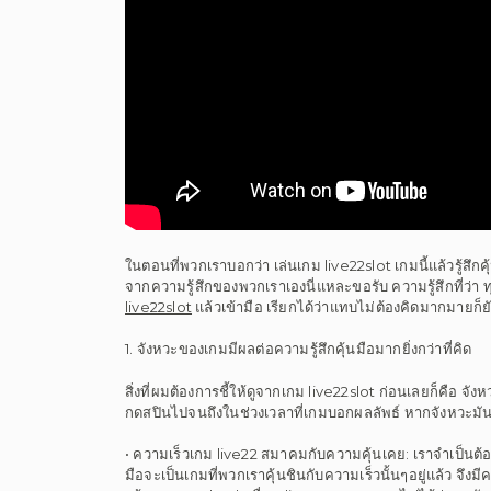
ในตอนที่พวกเราบอกว่า เล่นเกม live22slot เกมนี้แล้วรู้สึกคุ
จากความรู้สึกของพวกเราเองนี่แหละขอรับ ความรู้สึกที่ว่า ทุก
live22slot
แล้วเข้ามือ เรียกได้ว่าแทบไม่ต้องคิดมากมายก็ย
1. จังหวะของเกมมีผลต่อความรู้สึกคุ้นมือมากยิ่งกว่าที่คิด
สิ่งที่ผมต้องการชี้ให้ดูจากเกม live22slot ก่อนเลยก็คือ จั
กดสปินไปจนถึงในช่วงเวลาที่เกมบอกผลลัพธ์ หากจังหวะมันเข้า
• ความเร็วเกม live22 สมาคมกับความคุ้นเคย: เราจำเป็นต้อ
มือจะเป็นเกมที่พวกเราคุ้นชินกับความเร็วนั้นๆอยู่แล้ว จึงมี