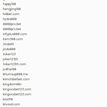
happy168
hengjing168
hi6bet.com
hydra888
ib888pro.bet
ib888pro.bet
infyplus888.com
item388.com
Jinda55
jinda888
Joker123
joker123th
Joker123th.com
judhai168
khumsup888.me
kimchibetbet.com
kingdom66n
kingxxxbet123.com
kingxxxbet123.com
kiss918
ktv4sd.com