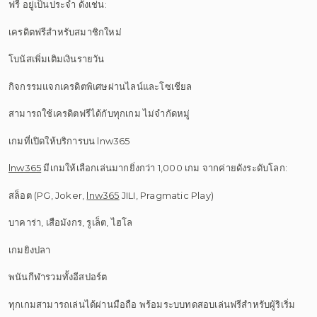
ฟรี อยู่เป็นประจำ ดังเช่น:
เครดิตฟรีสำหรับสมาชิกใหม่
โบนัสเพิ่มเติมเงินรายวัน
กิจกรรมแจกเครดิตพิเศษผ่านไลน์และโซเชียล
สามารถใช้เครดิตฟรีได้กับทุกเกม ไม่จำกัดหมู่
เกมที่เปิดให้บริการบน lnw365
lnw365
มีเกมให้เลือกเล่นมากยิ่งกว่า 1,000 เกม จากค่ายดังระดับโลก:
สล็อต (PG, Joker,
lnw365
JILI, Pragmatic Play)
บาคาร่า, เสือมังกร, รูเล็ต, ไฮโล
เกมยิงปลา
พนันกีฬารวมทั้งอีสปอร์ต
ทุกเกมสามารถเล่นได้ผ่านมือถือ พร้อมระบบทดสอบเล่นฟรีสำหรับผู้ริเริ่ม