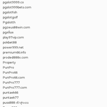
pgslot9999.co
pgslot999bets.com
pgslotfish
pgslotgolf
Pgslotth
pgzeus88win.com
pgสล็อต
play97vip.com
pokbet88
power999.net
premium66.info
proded888x.com
Property
PunPro
PunPro66
PunPro66.com
PunPro777
PunPro777.com
puntaek66
puntaek77
puss888 เข้าสู่ระบบ