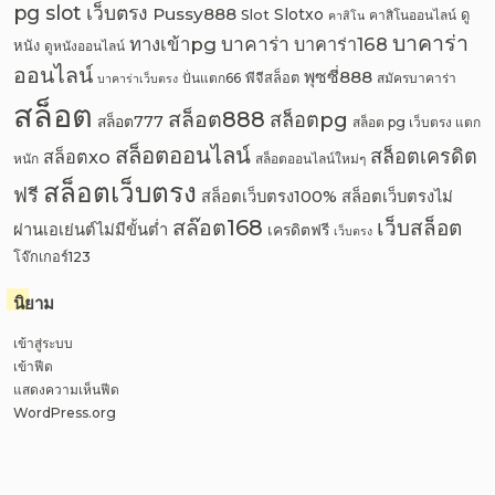
pg slot เว็บตรง
Pussy888
Slotxo
Slot
คาสิโนออนไลน์
ดู
คาสิโน
บาคาร่า
บาคาร่า
ทางเข้าpg
บาคาร่า168
หนัง
ดูหนังออนไลน์
ออนไลน์
พุซซี่888
ปั่นแตก66
พีจีสล็อต
สมัครบาคาร่า
บาคาร่าเว็บตรง
สล็อต
สล็อต888
สล็อตpg
สล็อต777
สล็อต pg เว็บตรง แตก
สล็อตออนไลน์
สล็อตเครดิต
สล็อตxo
หนัก
สล็อตออนไลน์ใหม่ๆ
สล็อตเว็บตรง
ฟรี
สล็อตเว็บตรง100%
สล็อตเว็บตรงไม่
สล๊อต168
เว็บสล็อต
ผ่านเอเย่นต์ไม่มีขั้นต่ำ
เครดิตฟรี
เว็บตรง
โจ๊กเกอร์123
นิยาม
เข้าสู่ระบบ
เข้าฟีด
แสดงความเห็นฟีด
WordPress.org