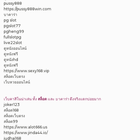
pussy888
https://pussy888win.com
บาคาร่า
pg slot
pgslot77
pgheng99
fullslotpg
live22slot
ดูหนังออนไลน์
ดูหนังฟรี
ดูหนังhd
ดูหนังฟรี
https://www.sexy168.vip
สล็อตเว็บตรง
เว็บหวยออนไลน์
เว็บคาสิโนน่าเล่น ทั้ง
สล็อต
และ
บาคาร่า
ตึงจริงแตกบ่อยมาก
joker123
สล็อต168
สล็อตเว็บตรง
สล็อต99
https://www.alot666.us
https://www.jinda44.io/
judhai168