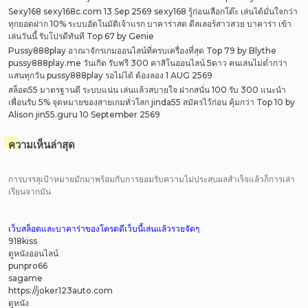
Sexy168 sexy168c.com 13 Sep 2569 sexy168 รู้ก่อนเลือกโต๊ะ เล่นได้มั่นใจกว่า
ทุกยอดฝาก 10% ระบบอัตโนมัติเจ้าแรก บาคาร่าสด ดีลเลอร์สาวสวย บาคาร่า เข้า
เล่นวันนี้ รับโปรดีทันที Top 67 by Genie
Pussy888play อาณาจักรเกมออนไลน์ที่ครบเครื่องที่สุด Top 79 by Blythe
pussy888play.me วันเกิด รับฟรี 300 คาสิโนออนไลน์ 5ดาว คนเล่นไม่ต่ำกว่า
แสนทุกวัน pussy888play รอไม่ได้ ต้องลอง 1 AUG 2569
สล็อต55 มาตรฐานดี ระบบแน่น เล่นแล้วสบายใจ ฝากสนั่น 100 รับ 300 แนะนำ
เพื่อนรับ 5% จุดหมายของสายเกมทั่วโลก jinda55 สมัครไว้ก่อน คุ้มกว่า Top 10 by
Alison jin55.guru 10 September 2569
ความเห็นล่าสุด
การบรรลุเป้าหมายมักมาพร้อมกับการยอมรับความไม่ประสบผลสำเร็จแล้วก็การเล่า
เรียนจากมัน
เว็บสล็อตและบาคาร่าของโครตดีเว็บนี้เล่นแล้วรวยจัดๆ
918kiss
ดูหนังออนไลน์
punpro66
sagame
https://joker123auto.com
ดูหนัง