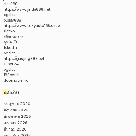
slot888
https://www.jinda888.net
pgslot
pussy888
https://www.sexyauto168.shop
slotxo
สล็อตทดลอง
ดูหนังโป๊
1xbetth
pgslot
https://gaojing888.bet
allbet24
pgslot
188betth
doomovie hd
คลังเก็บ
กรกฎาคม 2026
มิถุนายน 2026
พฤษภาคม 2026
เมษายน 2026
มีนาคม 2026
กุมภาพันธ์ 2026