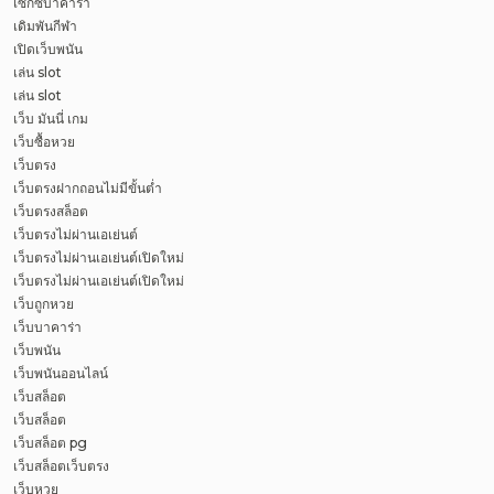
เซ็กซี่บาคาร่า
เดิมพันกีฬา
เปิดเว็บพนัน
เล่น slot
เล่น slot
เว็บ มันนี่ เกม
เว็บซื้อหวย
เว็บตรง
เว็บตรงฝากถอนไม่มีขั้นต่ำ
เว็บตรงสล็อต
เว็บตรงไม่ผ่านเอเย่นต์
เว็บตรงไม่ผ่านเอเย่นต์เปิดใหม่
เว็บตรงไม่ผ่านเอเย่นต์เปิดใหม่
เว็บถูกหวย
เว็บบาคาร่า
เว็บพนัน
เว็บพนันออนไลน์
เว็บสล็อต
เว็บสล็อต
เว็บสล็อต pg
เว็บสล็อตเว็บตรง
เว็บหวย