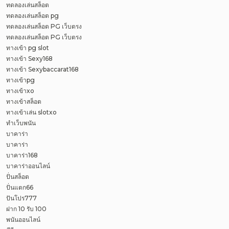
ทดลองเล่นสล็อต
ทดลองเล่นสล็อต pg
ทดลองเล่นสล็อต PG เว็บตรง
ทดลองเล่นสล็อต PG เว็บตรง
ทางเข้า pg slot
ทางเข้า Sexy168
ทางเข้า Sexybaccarat168
ทางเข้าpg
ทางเข้าxo
ทางเข้าสล็อต
ทางเข้าเล่น slotxo
ทำเว็บพนัน
บาคาร่า
บาคาร่า
บาคาร่า168
บาคาร่าออนไลน์
ปั่นสล็อต
ปั่นแตก66
ปันโปร777
ฝาก 10 รับ 100
พนันออนไลน์