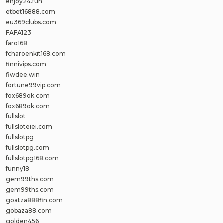
enjoy24.fun
etbet16888.com
eu369clubs.com
FAFA123
faro168
fcharoenkit168.com
finnivips.com
fiwdee.win
fortune99vip.com
fox689ok.com
fox689ok.com
fullslot
fullsloteiei.com
fullslotpg
fullslotpg.com
fullslotpg168.com
funny18
gem99ths.com
gem99ths.com
goatza888fin.com
gobaza88.com
golden456