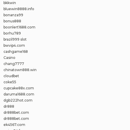
bkkwin
bluewin8888.info
bonanza99
bonus888
boonlert1688.com
borhu789
brazil999 slot
bwvip4.com
cashgame168
Casino
chang7777
chinatown888.win
cloudbet
coke55
cupcake88x.com
daruma1688.com
dgb222hot.com
dr888
dr888bet.com
dr888bet.com
ek4567.com