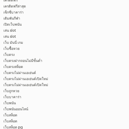
เครดิตฟรี
เครดิตฟรีล่าสุด
เซ็กซี่บาคาร่า
เดิมพันกีฬา
เปิดเว็บพนัน
เล่น slot
เล่น slot
เว็บ มันนี่ เกม
เว็บซื้อหวย
เว็บตรง
เว็บตรงฝากถอนไม่มีขั้นต่ำ
เว็บตรงสล็อต
เว็บตรงไม่ผ่านเอเย่นต์
เว็บตรงไม่ผ่านเอเย่นต์เปิดใหม่
เว็บตรงไม่ผ่านเอเย่นต์เปิดใหม่
เว็บถูกหวย
เว็บบาคาร่า
เว็บพนัน
เว็บพนันออนไลน์
เว็บสล็อต
เว็บสล็อต
เว็บสล็อต pg