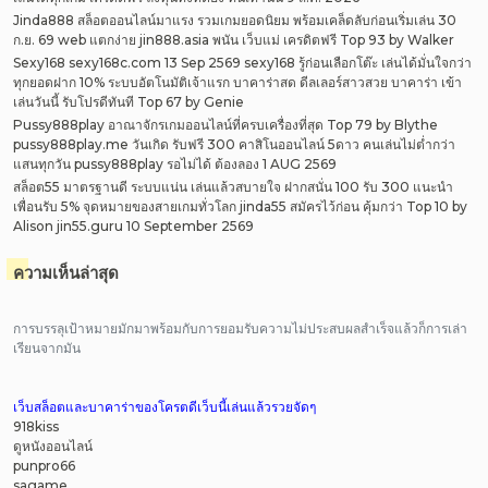
Jinda888 สล็อตออนไลน์มาแรง รวมเกมยอดนิยม พร้อมเคล็ดลับก่อนเริ่มเล่น 30
ก.ย. 69 web แตกง่าย jin888.asia พนัน เว็บแม่ เครดิตฟรี Top 93 by Walker
Sexy168 sexy168c.com 13 Sep 2569 sexy168 รู้ก่อนเลือกโต๊ะ เล่นได้มั่นใจกว่า
ทุกยอดฝาก 10% ระบบอัตโนมัติเจ้าแรก บาคาร่าสด ดีลเลอร์สาวสวย บาคาร่า เข้า
เล่นวันนี้ รับโปรดีทันที Top 67 by Genie
Pussy888play อาณาจักรเกมออนไลน์ที่ครบเครื่องที่สุด Top 79 by Blythe
pussy888play.me วันเกิด รับฟรี 300 คาสิโนออนไลน์ 5ดาว คนเล่นไม่ต่ำกว่า
แสนทุกวัน pussy888play รอไม่ได้ ต้องลอง 1 AUG 2569
สล็อต55 มาตรฐานดี ระบบแน่น เล่นแล้วสบายใจ ฝากสนั่น 100 รับ 300 แนะนำ
เพื่อนรับ 5% จุดหมายของสายเกมทั่วโลก jinda55 สมัครไว้ก่อน คุ้มกว่า Top 10 by
Alison jin55.guru 10 September 2569
ความเห็นล่าสุด
การบรรลุเป้าหมายมักมาพร้อมกับการยอมรับความไม่ประสบผลสำเร็จแล้วก็การเล่า
เรียนจากมัน
เว็บสล็อตและบาคาร่าของโครตดีเว็บนี้เล่นแล้วรวยจัดๆ
918kiss
ดูหนังออนไลน์
punpro66
sagame