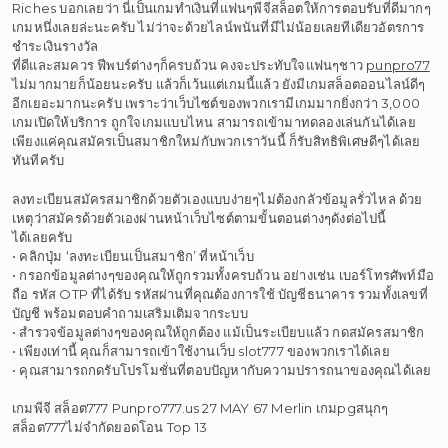
Riches บอกเลยว่า นี่เป็นเกมทำเงินที่แฟนๆพีจีสล็อตให้การตอบรับที่ดีมากๆ
เกมหนึ่งเลยล่ะนะครับ ไม่ว่าจะด้วยไลน์พนันที่มีไม่น้อยเลยทีเดียวอัตรการ
ชำระเงินรางวัล
ที่ดีและสมควร ฟีพบร์ต่างๆก็ครบถ้วน คงจะประทับใจแฟนๆชาว
punpro77
ไม่มากมายก็น้อยนะครับ แล้วก็เว้นแต่เกมนี้แล้ว ยังมีเกมสล็อตออนไลน์ดีๆ
อีกเยอะมากนะครับ เพราะว่าเว็บไซต์ของพวกเรามีเกมมากยิ่งกว่า 3,000
เกมเปิดให้บริการ ถูกใจเกมแบบไหน สามารถเข้ามาทดลองเล่นกันได้เลย
เพียงแค่คุณสมัครเป็นสมาชิกใหม่กับพวกเราวันนี้ ก็รับสิทธิพิเศษดีๆได้เลย
ทันทีครับ
ลงทะเบียนสมัครสมาชิกด้วยตัวเองแบบง่ายๆไม่ต้องกลัวข้อมูลรั่วไหล ด้วย
เหตุว่าสมัครด้วยตัวเองผ่านหน้าเว็บไซต์ตามขั้นตอนต่างๆดังต่อไปนี้
ได้เลยครับ
• คลิกปุ่ม ‘ลงทะเบียนเป็นสมาชิก’ ที่หน้าเว็บ
• กรอกข้อมูลต่างๆของคุณให้ถูกรวมทั้งครบถ้วน อย่างเช่น เบอร์โทรศัพท์มือ
ถือ รหัส OTP ที่ได้รับ รหัสผ่านที่คุณต้องการใช้ บัญชีธนาคาร รวมทั้งเลขที่
บัญชี พร้อมตอบคำถามเสริมเติมจากระบบ
• สำรวจข้อมูลต่างๆของคุณให้ถูกต้อง แม้เป็นระเบียบแล้ว กดสมัครสมาชิก
• เพียงเท่านี้ คุณก็สามารถเข้าใช้งานเว็บ slot777 ของพวกเราได้เลย
• คุณสามารถกดรับโปรโมชั่นที่ตอบปัญหากับความปรารถนาของคุณได้เลย
เกมพีจี สล็อต777 Punpro777.us 27 MAY 67 Merlin เกมpgสนุกๆ
สล็อต777ไม่จำกัดยอดโอน Top 13