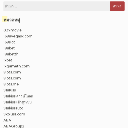
ค้นหา
สำหรับ:
หมวดหมู่
037movie
1688vegasx.com
168slot
188bet
188betth
1xbet
1xgameth.com
8lots.com
8lots.com
8lots.me
918Kiss
918kiss ดาวน์โหลด
918kiss เข้าสู่ระบบ
918kissauto
9kpluss.com
ABA
ABAGroup2