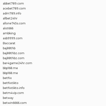
abbet789.com
acebet789.com
adm789.info
allbet24hr
allone745s.com
alot666
ambking
asb9999.com
Baccarat
baj88thb
baj88thbz.com
baj88thbz.com
bar4game24hr.com
bbp168.me
bbp168.me
betflix
betflixtikto
betflixtikto.info
betm4vip.com
betway
betwin6666.com