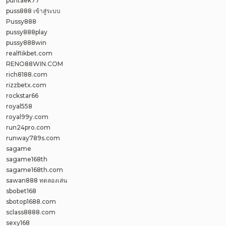
puntaek77
puss888 เข้าสู่ระบบ
Pussy888
pussy888play
pussy888win
realflikbet.com
RENO88WIN.COM
rich8188.com
rizzbetx.com
rockstar66
royal558
royal99y.com
run24pro.com
runway789s.com
sagame
sagame168th
sagame168th.com
sawan888 ทดลองเล่น
sbobet168
sbotop1688.com
sclass8888.com
sexy168