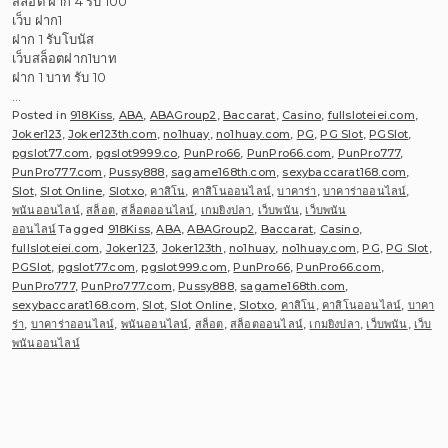
สล็อต ฝาก 4 รับ 100
เว็บ ฝาก1
ฝาก 1 รับโบนัส
เว็บสล็อตฝาก1บาท
ฝาก 1 บาท รับ 10
…
Posted in
918Kiss
,
ABA
,
ABAGroup2
,
Baccarat
,
Casino
,
fullsloteiei.com
,
Joker123
,
Joker123th.com
,
no1huay
,
no1huay.com
,
PG
,
PG Slot
,
PGSlot
,
pgslot77.com
,
pgslot9999.co
,
PunPro66
,
PunPro66.com
,
PunPro777
,
PunPro777.com
,
Pussy888
,
sagame168th.com
,
sexybaccarat168.com
,
Slot
,
Slot Online
,
Slotxo
,
คาสิโน
,
คาสิโนออนไลน์
,
บาคาร่า
,
บาคาร่าออนไลน์
,
พนันออนไลน์
,
สล็อต
,
สล็อตออนไลน์
,
เกมยิงปลา
,
เว็บพนัน
,
เว็บพนัน
ออนไลน์
Tagged
918Kiss
,
ABA
,
ABAGroup2
,
Baccarat
,
Casino
,
fullsloteiei.com
,
Joker123
,
Joker123th
,
no1huay
,
no1huay.com
,
PG
,
PG Slot
,
PGSlot
,
pgslot77.com
,
pgslot999.com
,
PunPro66
,
PunPro66.com
,
PunPro777
,
PunPro777.com
,
Pussy888
,
sagame168th.com
,
sexybaccarat168.com
,
Slot
,
Slot Online
,
Slotxo
,
คาสิโน
,
คาสิโนออนไลน์
,
บาคา
ร่า
,
บาคาร่าออนไลน์
,
พนันออนไลน์
,
สล็อต
,
สล็อตออนไลน์
,
เกมยิงปลา
,
เว็บพนัน
,
เว็บ
พนันออนไลน์