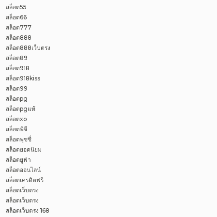
สล็อต55
สล็อต66
สล็อต777
สล็อต888
สล็อต888เว็บตรง
สล็อต89
สล็อต918
สล็อต918kiss
สล็อต99
สล็อตpg
สล็อตpgแท้
สล็อตxo
สล็อตพีจี
สล็อตพุซซี่
สล็อตยอดนิยม
สล็อตยูฟ่า
สล็อตออนไลน์
สล็อตเครดิตฟรี
สล็อตเว็บตรง
สล็อตเว็บตรง
สล็อตเว็บตรง 168