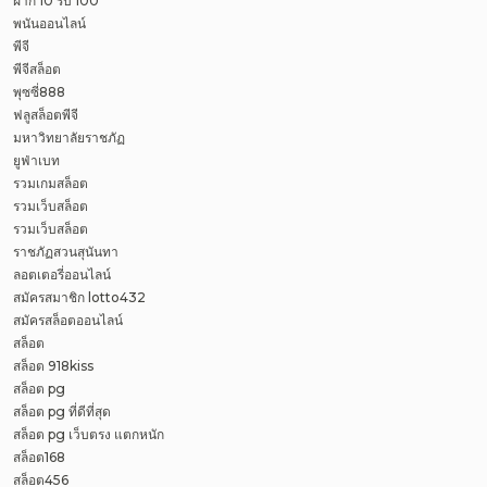
ฝาก 10 รับ 100
พนันออนไลน์
พีจี
พีจีสล็อต
พุซซี่888
ฟลูสล็อตพีจี
มหาวิทยาลัยราชภัฏ
ยูฟ่าเบท
รวมเกมสล็อต
รวมเว็บสล็อต
รวมเว็บสล็อต
ราชภัฏสวนสุนันทา
ลอตเตอรี่ออนไลน์
สมัครสมาชิก lotto432
สมัครสล็อตออนไลน์
สล็อต
สล็อต 918kiss
สล็อต pg
สล็อต pg ที่ดีที่สุด
สล็อต pg เว็บตรง แตกหนัก
สล็อต168
สล็อต456