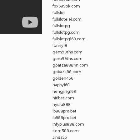
fox689ok.com
fullslot
fullsloteiei.com
fullslotpg
fullslotpg.com
fullslotpg168.com
funny18
gem99ths.com
gem99ths.com
goatza888fin.com
gobaza88.com
golden456
happy168
hengjing168
hi6bet.com
hydra888
ib888pro.bet
ib888pro.bet
infyplus888.com
item388.com
Jinda55