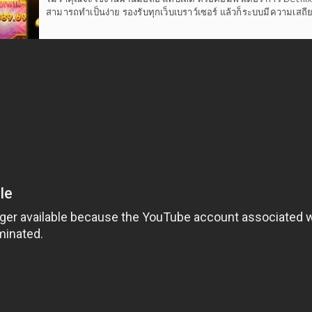
สามารถทำเป็นง่าย รองรับทุกเว็บเบราว์เซอร์ แล้วก็ระบบมีความเสถีย