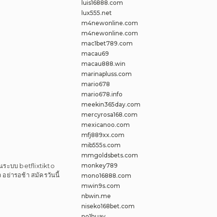
luis16888.com
lux555.net
m4newonline.com
m4newonline.com
mac1bet789.com
macau69
macau888.win
marinapluss.com
mario678
mario678.info
meekin365day.com
mercyrosa168.com
mexicanoo.com
mfj889xx.com
mib555s.com
mmgoldsbets.com
monkey789
็นระบบ betflixtikto
 อย่ารอช้า สมัครวันนี้
mono16888.com
mwin9s.com
nbwin.me
niseko168bet.com
no1huay