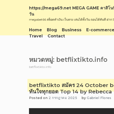
Skip
to
https://mega69.net MEGA GAME คาสิโนบิ๊กเบ
content
วัน
megabet66 สล็อตทำเงิน เว็บตรง เล่นได้ทั้งวัน ถอนได้ทันที ฝาก 
Home
Blog
Business
E-commerc
Travel
Contact
หมวดหมู่:
betflixtikto.info
betflixtikto.info
betflixtikto สมัคร 24 October bet
ทันใจทุกยอด Top 14 by Rebecca
Posted on
2 กรกฎาคม 2025
by
Gabriel Flores