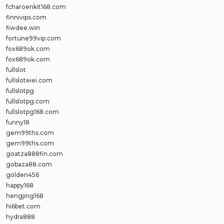
fcharoenkit168.com
finnivips.com
fiwdee.win
fortune99vip.com
fox689ok.com
fox689ok.com
fullslot
fullsloteiei.com
fullslotpg
fullslotpg.com
fullslotpg168.com
funny18
gem99ths.com
gem99ths.com
goatza888fin.com
gobaza88.com
golden456
happy168
hengjing168
hi6bet.com
hydra888