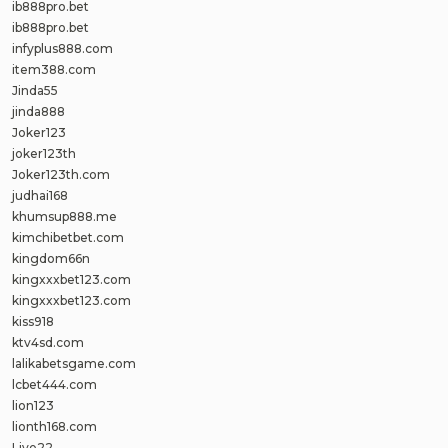
ib888pro.bet
ib888pro.bet
infyplus888.com
item388.com
Jinda55
jinda888
Joker123
joker123th
Joker123th.com
judhai168
khumsup888.me
kimchibetbet.com
kingdom66n
kingxxxbet123.com
kingxxxbet123.com
kiss918
ktv4sd.com
lalikabetsgame.com
lcbet444.com
lion123
lionth168.com
Live22