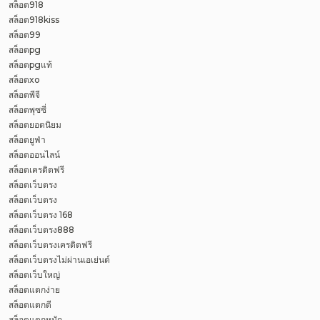
สล็อต918
สล็อต918kiss
สล็อต99
สล็อตpg
สล็อตpgแท้
สล็อตxo
สล็อตพีจี
สล็อตพุซซี่
สล็อตยอดนิยม
สล็อตยูฟ่า
สล็อตออนไลน์
สล็อตเครดิตฟรี
สล็อตเว็บตรง
สล็อตเว็บตรง
สล็อตเว็บตรง 168
สล็อตเว็บตรง888
สล็อตเว็บตรงเครดิตฟรี
สล็อตเว็บตรงไม่ผ่านเอเย่นต์
สล็อตเว็บใหญ่
สล็อตแตกง่าย
สล็อตแตกดี
สล็อตแตกหนัก