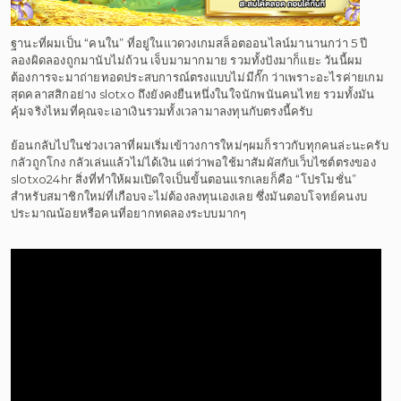
ฐานะที่ผมเป็น “คนใน” ที่อยู่ในแวดวงเกมสล็อตออนไลน์มานานกว่า 5 ปี
ลองผิดลองถูกมานับไม่ถ้วน เจ็บมามากมาย รวมทั้งปังมาก็แยะ วันนี้ผม
ต้องการจะมาถ่ายทอดประสบการณ์ตรงแบบไม่มีกั๊ก ว่าเพราะอะไรค่ายเกม
สุดคลาสสิกอย่าง slotxo ถึงยังคงยืนหนึ่งในใจนักพนันคนไทย รวมทั้งมัน
คุ้มจริงไหมที่คุณจะเอาเงินรวมทั้งเวลามาลงทุนกับตรงนี้ครับ
ย้อนกลับไปในช่วงเวลาที่ผมเริ่มเข้าวงการใหม่ๆผมก็ราวกับทุกคนล่ะนะครับ
กลัวถูกโกง กลัวเล่นแล้วไม่ได้เงิน แต่ว่าพอใช้มาสัมผัสกับเว็บไซต์ตรงของ
slotxo24hr สิ่งที่ทำให้ผมเปิดใจเป็นขั้นตอนแรกเลยก็คือ “โปรโมชั่น”
สำหรับสมาชิกใหม่ที่เกือบจะไม่ต้องลงทุนเองเลย ซึ่งมันตอบโจทย์คนงบ
ประมาณน้อยหรือคนที่อยากทดลองระบบมากๆ