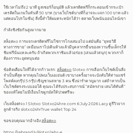
ใช้เวลาไม่ถึง 2 นาที ยูสเซอร์ก็อนุมัติ แล้วเครดิตฟรีก็กระดอนเข้ากระเป๋า
เครดิตในเกมในทันที 50 บาท (บางเว็บไซต์บางทีก็อาจจะแจก 100 บาท แล้ว
แต่ตอนโปรโมชั่น) สิ่งนี้ทำให้ผมตระหนักได้ว่า ตลาดเว็บพนันออนไลน์เขา
กำลังชิงชัยกันสูงมากมาย
สล็อตxo การแจกเครดิตฟรีไม่ใช่การโกงเสมอไป แต่มันคือ “ยุทธวิธี
ทางการขาย” เหมือนเราไปเดินห้างแล้วมีบุคลากรยื่นของหวานชิ้นเล็กๆให้
ชิมฟรีนั่นแหละครับ ถ้าเกิดพวกเราชิมแล้วอร่อย (เล่นแล้วสนุก) พวกเราก็
ต้องการจะอุดหนุนต่อ
ข้อคิดเตือนใจที่ได้จากก้าวแรก:
สล็อตxo
Slotxo การเลือกเว็บไซต์เป็นสิ่ง
จำเป็นที่สุด หากคุณไปพบเว็บเอเย่นต์ เขาบางครั้งอาจจะบังคับให้ท่านแชร์
โพสต์ลงกรุ๊ป 5 กรุ๊ป เชิญชวนสหาย 3 คน ซึ่งน่ารำคาญมาก แต่ถ้าหากเป็น
เว็บไซต์ตรงระบบออโต้ คุณจะได้รับประสบการณ์ “สมัครง่าย เล่นได้ทันที”
ของแท้โดยไม่มีเงื่อนไขผูกมัดให้ปวดศรีษะ
เว็บสล็อตNo.1 Slotxo Slotxo24hre.com 6 July 2026 Lacy ดูรีวิวจาก
ลูกค้าจริง slotxo24hrTrue wallet Top 24
ขอขอบคุณมากอ้างอิง
สล็อตxo
https://rebrand.ly/slotxo24hr-e