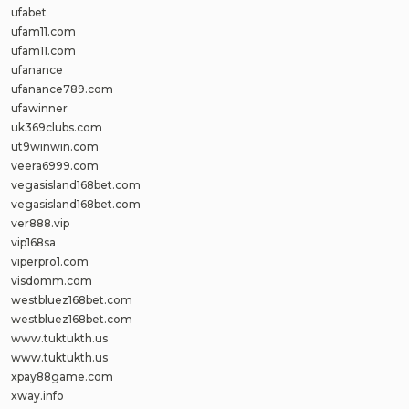
ufabet
ufam11.com
ufam11.com
ufanance
ufanance789.com
ufawinner
uk369clubs.com
ut9winwin.com
veera6999.com
vegasisland168bet.com
vegasisland168bet.com
ver888.vip
vip168sa
viperpro1.com
visdomm.com
westbluez168bet.com
westbluez168bet.com
www.tuktukth.us
www.tuktukth.us
xpay88game.com
xway.info