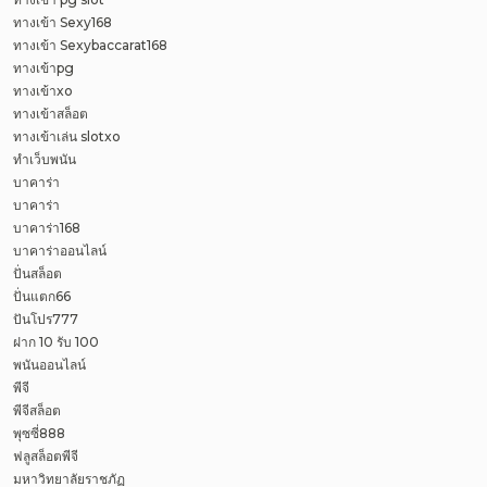
ทางเข้า Sexy168
ทางเข้า Sexybaccarat168
ทางเข้าpg
ทางเข้าxo
ทางเข้าสล็อต
ทางเข้าเล่น slotxo
ทำเว็บพนัน
บาคาร่า
บาคาร่า
บาคาร่า168
บาคาร่าออนไลน์
ปั่นสล็อต
ปั่นแตก66
ปันโปร777
ฝาก 10 รับ 100
พนันออนไลน์
พีจี
พีจีสล็อต
พุซซี่888
ฟลูสล็อตพีจี
มหาวิทยาลัยราชภัฏ