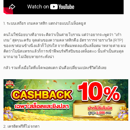
1. ระบบเสถียร เกมคลาสสิก แตกง่ายแบบไม่ล็อคยูส
คนไม่ใช่น้อยบางทีอาจจะคิดว่าเป็นค่ายโบราณ แต่ว่าอยากจะพูดว่า “เก๋า
เกม” สุดๆนะครับ จุดเด่นของความคลาสสิกคือ อัตราการจ่ายรางวัล (RTP)
ของเขาค่อนข้างนิ่งแล้วก็โปร่งใส จากที่ผมทดลองปั่นสล็อตมาหลายค่าย ผม
คิดว่าโบนัสแทรกแล้วก็การเข้าฟีพบร์ฟรีสปินของสล็อตxo นั้นทำเป็นสมดุล
มากมาย ไม่เงียบหายกระทั่งน่า
กลัว รวมทั้งเมื่อใดที่แจ็คพอตแตก มันคือเปลี่ยนแปลงชีวิตได้เลย
2. เครดิตฟรีที่ไม่จกตา