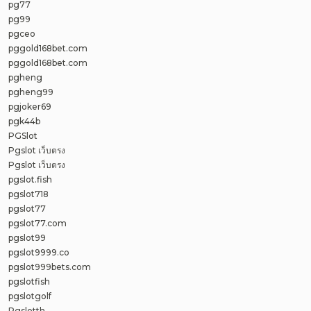
pg77
pg99
pgceo
pggold168bet.com
pggold168bet.com
pgheng
pgheng99
pgjoker69
pgk44b
PGSlot
Pgslot เว็บตรง
Pgslot เว็บตรง
pgslot.fish
pgslot718
pgslot77
pgslot77.com
pgslot99
pgslot9999.co
pgslot999bets.com
pgslotfish
pgslotgolf
Pgslotth