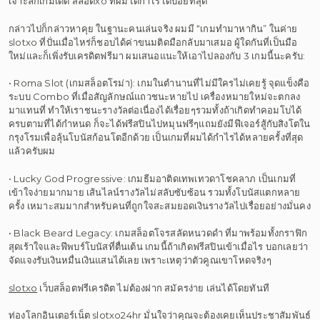
เจาะลึกเกมเด็ด สล็อตxo ที่ผมได้กำไรได้บ่อยที่สุด
กล่าวไปก็กล่าวหาคุย ในฐานะคนเล่นจริง ผมมี “เกมทำมาหากิน” ในค่าย
slotxo ที่ปั่นเมื่อไหร่ก็ชอบได้ค่าขนมติดมือกลับมาเสมอ ผู้ใดกันที่เป็นมือ
ใหม่และก็เพิ่งรับเครดิตฟรีมา ผมเสนอแนะให้เอาไปลองกับ 3 เกมนี้นะครับ:
• Roma Slot (เกมสล็อตโรม่า): เกมในตำนานที่ไม่มีใครไม่เคยรู้ จุดแข็งคือ
ระบบ Combo ที่เมื่อสัญลักษณ์แถวชนะหายไป เครื่องหมายใหม่จะตกลง
มาแทนที่ ทำให้เราชนะรางวัลต่อเนื่องได้เรื่อยๆรวมทั้งถ้าเกิดทำคอมโบได้
ครบตามที่ได้กำหนด ก็จะได้ฟรีสปินไปหมุนฟรีๆแถมยังมีฟีเจอร์สู้กับสิงโตใน
กรุงโรมเพื่อลุ้นโบนัสก้อนโตอีกด้วย เป็นเกมที่ผมได้กำไรได้หลายครั้งที่สุด
แล้วครับผม
• Lucky God Progressive: เกมธีมอาติดเทพเทวดาโชคลาภ เป็นเกมที่
เข้าใจง่ายมากมาย เส้นไลน์รางวัลไม่สลับซับซ้อน รวมทั้งโบนัสแตกหลาย
ครั้ง เหมาะสมมากสำหรับคนที่ถูกใจสะสมยอดเงินรางวัลไปเรื่อยอย่างมั่นคง
• Black Beard Legacy: เกมสล็อตโจรสลัดหนวดดำ ที่มาพร้อมทั้งกราฟิก
สุดเร้าใจและฟีพบร์โบนัสที่ตื่นเต้น เกมนี้ถ้าเกิดฟรีสปินเข้าเมื่อไร บอกเลยว่า
จัดแจงรับเงินหมื่นเงินแสนได้เลย เพราะเหตุว่าตัวคูณเขาโหดจริงๆ
slotxo
เว็บสล็อตฟรีเครดิต ไม่ต้องฝาก สมัครง่าย เล่นได้โดยทันที
ท่องโลกอินเตอร์เน็ต slotxo24hr มั่นใจว่าคุณจะต้องเคยเห็นประชาสัมพันธ์