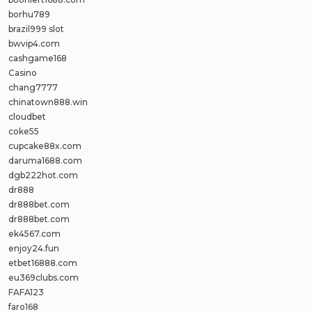
borhu789
brazil999 slot
bwvip4.com
cashgame168
Casino
chang7777
chinatown888.win
cloudbet
coke55
cupcake88x.com
daruma1688.com
dgb222hot.com
dr888
dr888bet.com
dr888bet.com
ek4567.com
enjoy24.fun
etbet16888.com
eu369clubs.com
FAFA123
faro168