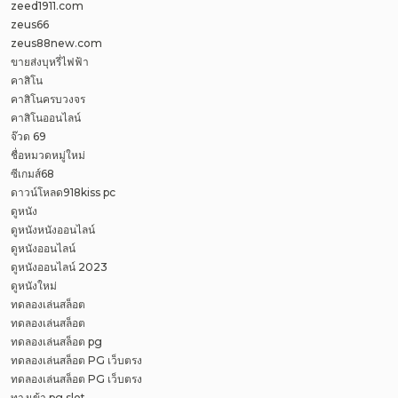
zeed1911.com
zeus66
zeus88new.com
ขายส่งบุหรี่ไฟฟ้า
คาสิโน
คาสิโนครบวงจร
คาสิโนออนไลน์
จ๊วด 69
ชื่อหมวดหมู่ใหม่
ซีเกมส์68
ดาวน์โหลด918kiss pc
ดูหนัง
ดูหนังหนังออนไลน์
ดูหนังออนไลน์
ดูหนังออนไลน์ 2023
ดูหนังใหม่
ทดลองเล่นสล็อต
ทดลองเล่นสล็อต
ทดลองเล่นสล็อต pg
ทดลองเล่นสล็อต PG เว็บตรง
ทดลองเล่นสล็อต PG เว็บตรง
ทางเข้า pg slot