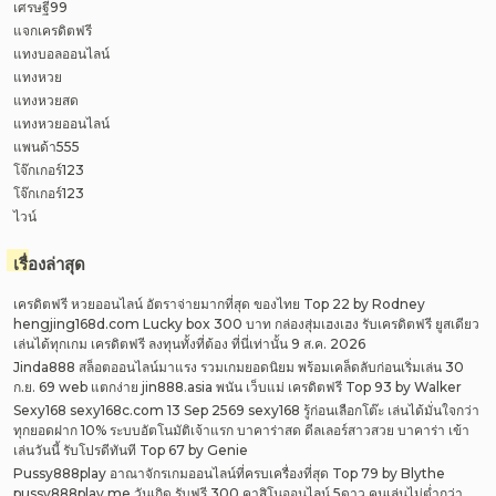
เศรษฐี99
แจกเครดิตฟรี
แทงบอลออนไลน์
แทงหวย
แทงหวยสด
แทงหวยออนไลน์
แพนด้า555
โจ๊กเกอร์123
โจ๊กเกอร์123
ไวน์
เรื่องล่าสุด
เครดิตฟรี หวยออนไลน์ อัตราจ่ายมากที่สุด ของไทย Top 22 by Rodney
hengjing168d.com Lucky box 300 บาท กล่องสุ่มเฮงเฮง รับเครดิตฟรี ยูสเดียว
เล่นได้ทุกเกม เครดิตฟรี ลงทุนทั้งที่ต้อง ที่นี่เท่านั้น 9 ส.ค. 2026
Jinda888 สล็อตออนไลน์มาแรง รวมเกมยอดนิยม พร้อมเคล็ดลับก่อนเริ่มเล่น 30
ก.ย. 69 web แตกง่าย jin888.asia พนัน เว็บแม่ เครดิตฟรี Top 93 by Walker
Sexy168 sexy168c.com 13 Sep 2569 sexy168 รู้ก่อนเลือกโต๊ะ เล่นได้มั่นใจกว่า
ทุกยอดฝาก 10% ระบบอัตโนมัติเจ้าแรก บาคาร่าสด ดีลเลอร์สาวสวย บาคาร่า เข้า
เล่นวันนี้ รับโปรดีทันที Top 67 by Genie
Pussy888play อาณาจักรเกมออนไลน์ที่ครบเครื่องที่สุด Top 79 by Blythe
pussy888play.me วันเกิด รับฟรี 300 คาสิโนออนไลน์ 5ดาว คนเล่นไม่ต่ำกว่า