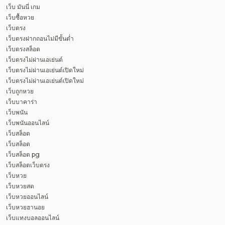
เว็บ มันนี่ เกม
เว็บซื้อหวย
เว็บตรง
เว็บตรงฝากถอนไม่มีขั้นต่ำ
เว็บตรงสล็อต
เว็บตรงไม่ผ่านเอเย่นต์
เว็บตรงไม่ผ่านเอเย่นต์เปิดใหม่
เว็บตรงไม่ผ่านเอเย่นต์เปิดใหม่
เว็บถูกหวย
เว็บบาคาร่า
เว็บพนัน
เว็บพนันออนไลน์
เว็บสล็อต
เว็บสล็อต
เว็บสล็อต pg
เว็บสล็อตเว็บตรง
เว็บหวย
เว็บหวยสด
เว็บหวยออนไลน์
เว็บหวยฮานอย
เว็บแทงบอลออนไลน์