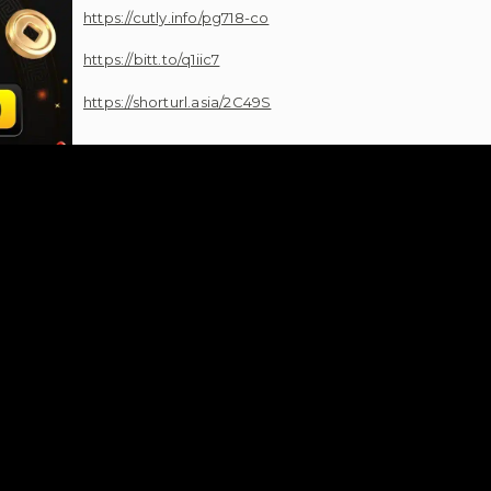
https://cutly.info/pg718-co
https://bitt.to/q1iic7
https://shorturl.asia/2C49S