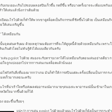
บเกมเยอะเกินไปชอบเผลอสปินเร็วขึ้น กดถี่ขึ้น หรือบางครั้งอาจจะเพิ่มเบทกันเลยล
ให้เล่นแล้วนิ่งกว่าเดิมด้วย
รเปิดอะไรไปด้วยก็ทำให้พวกเขาดูสล็อตเป็นกิจกรรมที่ชิลขึ้นไปด้วย เป็นเสมือน
ยให้เล่นเจริญขึ้น
” ได้เหมือนกัน
้นจุดเด่นครับผม ด้วยเหตุว่าผมต้องการที่จะให้ดูจุดนี้ด้วยด้วยเหมือนกัน เพราะใ
ินเกินตัวโดยไม่ทันรู้ตัวได้แบบเดียวกันครับ
วเล่น pgslot ไปด้วย สมองจะรับทราบเวลาได้ไม่เหมือนกับตอนเล่นอย่างเดียว กว่าจ
ึงพอใจถูกแบ่งออกไปจากการเล่นเกมสล็อตแล้วนั่นเอง
ฟกัสกับสิ่งที่มองมากกว่าเกม มันก็ทำให้การสปินแต่ละครั้งเปลี่ยนเป็นการกระท
นหมดเร็วมากเลยนะครับ
าดูอะไรที่น่าเร้าใจหรือส่งผลต่ออารมณ์มากมายๆสมองจะพาอารมณ์นั้นเข้ามาในเก
งุดหงิดใจมากขึ้นด้วยก็ได้
อง เยอะขึ้นเรื่อยๆ
แน่ๆว่า การเล่น pgslot ไปด้วยแล้วดูอะไรไปด้วยก็ยังเป็นการกร