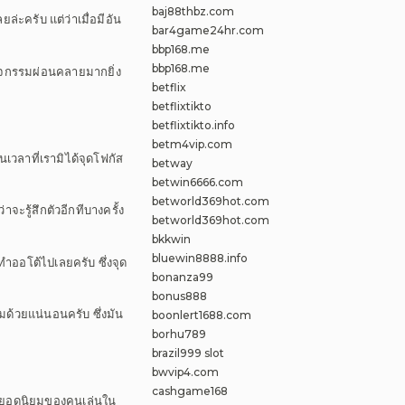
baj88thbz.com
่ะครับ แต่ว่าเมื่อมีอัน
bar4game24hr.com
bbp168.me
bbp168.me
กิจกรรมผ่อนคลายมากยิ่ง
betflix
betflixtikto
betflixtikto.info
betm4vip.com
นเวลาที่เรามิได้จุดโฟกัส
betway
betwin6666.com
betworld369hot.com
ะรู้สึกตัวอีกทีบางครั้ง
betworld369hot.com
bkkwin
bluewin8888.info
ำออโต้ไปเลยครับ ซึ่งจุด
bonanza99
bonus888
มด้วยแน่นอนครับ ซึ่งมัน
boonlert1688.com
borhu789
brazil999 slot
bwvip4.com
cashgame168
ะทำยอดนิยมของคนเล่นใน