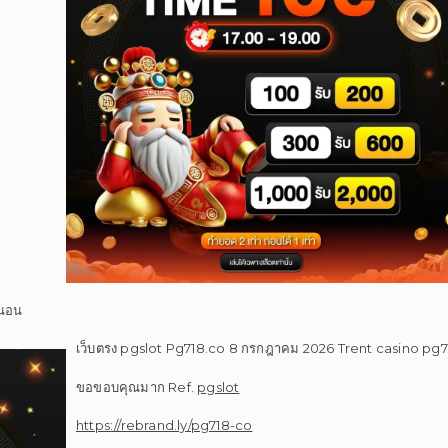
่นอน
เว็บตรง pgslot Pg718.co 8 กรกฎาคม 2026 Trent casino pg71
ขอขอบคุณมาก Ref.
pgslot
https://rebrand.ly/pg718-co