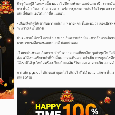
ปัจจุบันอยู่ดี โดยเหตุนั้น ผมจะไม่มีทางห้ามคุณแน่นอน เนื่องจากมันมี
กระนั้นถ้าเกิดเราสามารถบาลานซ์การดูและการเล่นได้จริงๆพวกเรา
เล่นที่กับตนเองได้มากขึ้นแน่นอน
• เลือกสิ่งที่ดูให้เข้ากับอารมณ์เกม: หลายๆคนชี้แนะผมว่า ลองเปิด
ระหว่างเล่นไปด้วย
มันจะช่วยให้เราไม่เร่งตัวเองมากเกินความจำเป็น แต่ว่าถ้าหากเปิดเพ
พวกเราบางทีอาจจะเผลอเล่นไปเลยนั่นเอง
• ไม่กดดันตัวเองเกินความจำเป็น: การเล่นสล็อตเงียบๆแล้วจุดโฟกัสก
ส่งผลให้เราเครียดแล้วก็บีบคั้นมากจนเกินความจำเป็น การดูอะไรที
ให้เรามิได้จุดโฟกัสหรือเครียดกับผลลัพธ์ในแต่ละตามากเกินความจำ
การเล่น pgslot ไปด้วยแล้วดูอะไรไปด้วยไม่ใช่เรื่องแย่ แม้กระนั้นเร
ตนเองด้วย