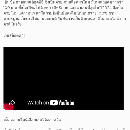
เป็นชื่อ ค่ายเกมสล็อตพีจี ซึ่งเป็นค่ายเกมสล็อตมาใหม่ มีเกมสล็อตมากกว่า
100 เกม ที่เต็มเปี่ยมไปด้วยประสิทธิภาพ และน่าเล่นที่สุดในปี 2024 ถึงเป็น
ค่ายใหม่ แต่ว่าทุนหนามีความยั่งยืนมั่นคงไม่เป็นอันตราย 100% ตาม
มาตรฐาน เว็บตรงไม่ผ่านเอเย่นต์ ยืนยันการเป็นตัวแทนคาสิโนออนไลน์จาก
คาสิโนจริง
เว็บสล็อตทาง
สล็อตออนไลน์เลือกเล่นได้ตลอดวัน