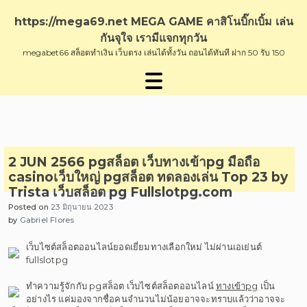
Skip
to
https://mega69.net MEGA GAME คาสิโนบิ๊กเบิ้ม เล่น
content
กันจุใจ เรามีแจกทุกวัน
megabet66 สล็อตทำเงิน เว็บตรง เล่นได้ทั้งวัน ถอนได้ทันที ฝาก 50 รับ 150
2 JUN 2566 pgสล็อต เว็บทางเข้าpg มือถือ
casinoเว็บใหญ่ pgสล็อต ทดลองเล่น Top 23 by
Trista เว็บสล็อต pg Fullslotpg.com
Posted on
23 มิถุนายน 2023
by
Gabriel Flores
เว็บไซต์สล็อตออนไลน์ยอดเยี่ยมทางเลือกใหม่ ไม่ผ่านเอเย่นต์
fullslotpg
ทำความรู้จักกับ pgสล็อต เว็บไซต์สล็อตออนไลน์
ทางเข้าpg
เป็น
อย่างไร แค่มองจากชื่อคนจำนวนไม่น้อยอาจจะทราบแล้วว่าอาจจะ