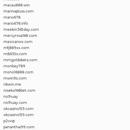
macau888.win
marinapluss.com
mario678
mario678.info
meekin365day.com
mercyrosa168.com
mexicanoo.com
mfj889xx.com
mib555s.com
mmgoldsbets.com
monkey789
mono16888.com
mwin9s.com
nbwin.me
niseko168bet.com
no1huay
no1huay.com
okcasino159.com
okcasino159.com
p2vvip
pananthai99.com