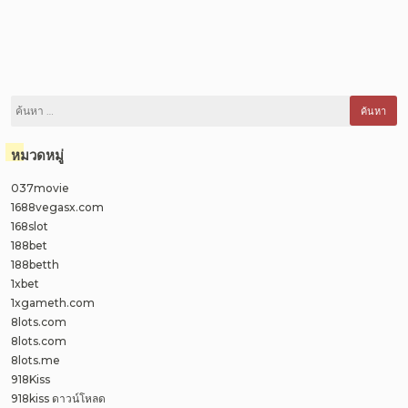
ค้นหา
สำหรับ:
หมวดหมู่
037movie
1688vegasx.com
168slot
188bet
188betth
1xbet
1xgameth.com
8lots.com
8lots.com
8lots.me
918Kiss
918kiss ดาวน์โหลด