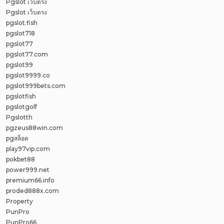
Pgslot เว็บตรง
Pgslot เว็บตรง
pgslot.fish
pgslot718
pgslot77
pgslot77.com
pgslot99
pgslot9999.co
pgslot999bets.com
pgslotfish
pgslotgolf
Pgslotth
pgzeus88win.com
pgสล็อต
play97vip.com
pokbet88
power999.net
premium66.info
proded888x.com
Property
PunPro
PunPro66