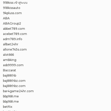
918kiss เข้าสู่ระบบ
918kissauto
9kpluss.com
ABA
ABAGroup2
abbet789.com
acebet789.com
adm789.info
allbet24hr
allone745s.com
alot666
ambking
asb9999.com
Baccarat
baj88thb
baj88thbz.com
baj88thbz.com
bar4game24hr.com
bbp168.me
bbp168.me
betflix