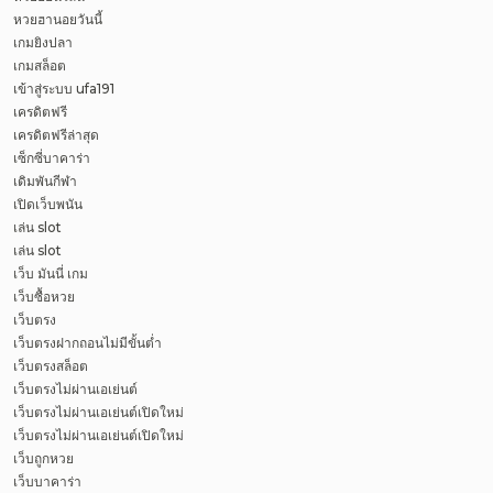
หวยฮานอยวันนี้
เกมยิงปลา
เกมสล็อต
เข้าสู่ระบบ ufa191
เครดิตฟรี
เครดิตฟรีล่าสุด
เซ็กซี่บาคาร่า
เดิมพันกีฬา
เปิดเว็บพนัน
เล่น slot
เล่น slot
เว็บ มันนี่ เกม
เว็บซื้อหวย
เว็บตรง
เว็บตรงฝากถอนไม่มีขั้นต่ำ
เว็บตรงสล็อต
เว็บตรงไม่ผ่านเอเย่นต์
เว็บตรงไม่ผ่านเอเย่นต์เปิดใหม่
เว็บตรงไม่ผ่านเอเย่นต์เปิดใหม่
เว็บถูกหวย
เว็บบาคาร่า