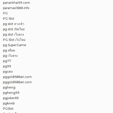
pananthai99.com
paramax1688.info
PG
PG Slot
pg slot ทางเข้า
pg slot เปิดใหม่
pg slot เว็บตรง
PG Slot เว็บใหม่
pg SuperGame
pg สล็อต
pg เว็บตรง
pg77
pg99
pgceo
pggold168bet.com
pggold168bet.com
pgheng
pgheng99
pgjoker69
pgk44b
PGSlot