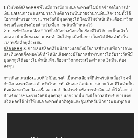
1. เว็บไซต์สล็อต888ที่ไม่มีอย่างน้อยเป็นช่องทางที่ไม่มีข้อจำกัดในการทำ
เงิน นักเล่นการพนันสามารถเริ่มต้นการพนันด้วยจำนวนเงินเล็กๆรวมทั้งได้
โอกาสสำหรับการชนะรางวัลที่มีมูลค่าสูงได้ โดยที่ไม่จำเป็นที่จะต้องมาวิตก
กังวลเรื่องอย่างน้อยสำหรับเพื่อการพนันที่กำหนดไว้
2. การเข้าถึงเกมSlot888ที่ไม่มีอย่างน้อยเป็นเรื่องที่ไม่ได้ยากเย็นแล้วก็
สะดวก นักเสี่ยงดวงสามารถทำเงินได้ทุกเมื่อที่อยาก โดยไม่มีข้อจำกัดใน
เวลาหรือที่อยู่ที่จะเล่น
สล็อต888
3. การเล่นสล็อตที่ไม่มีอย่างน้อยยังมีโอกาสสำหรับเพื่อการชนะ
และก็แตกแจ็คพอตได้ ทำให้นักเสี่ยงดวงมีโอกาสสำหรับการได้รับรางวัลที่มี
มูลค่าสูงได้อย่างไม่จำเป็นที่จะต้องมาวิตกกังวลเรื่องจำนวนเงินที่จะต้อง
ลงทุน
การเลือกเล่นslot888ที่ไม่มีอย่างต่ำเป็นทางเลือกที่ดีสำหรับนักเสี่ยงโชคที่
กำลังมองหาจังหวะสำหรับในการทำเงินออนไลน์อย่างสบาย โดยที่ไม่จำเป็น
ที่จะต้องมาวิตกกังวลเรื่องความจำกัดสำหรับเพื่อการทำเงิน แล้วก็ได้โอกาส
สำหรับการชนะรางวัลที่มีมูลค่าสูง นอกจากนั้น ยังมีโอกาสสำหรับการแตก
แจ็คพอตได้ ทำให้เป็นช่องทางที่น่าดึงดูดและคุ้มสำหรับนักการพนันทุกคน