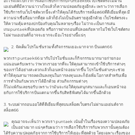
อะไรจะดีไปกว่าการเลือกใช้บริการกับPuntaek66เว็บไซต์ตรงไม่ผ่าน
เอเย่นต์ที่มีความน่าวางใจแล้วก็ความปลอดภัยสูงอีกล่ะ เพราะว่าการเลือก
ใช้บริการกับเว็บไซต์พวกนี้จะทำให้คุณได้รับบริการสล็อต66ที่ดีเยี่ยมที่สุด มี
ความน่าเชื่อถือมากที่สุด แล้วก็ยังไม่เป็นอันตรายสูงอีกด้วย เว็บไซต์ตรงจะ
ให้ความคุ้มครองปกป้องกับคุณในหลายๆเรื่อง ไม่ว่าจะเป็นการเล่น
เกมpuntaekที่ปลอดภัย หรือการฝากถอนที่ปลอดภัยหากไม่ใช่เว็บไซต์ตรง
ไม่ผ่านเอเย่นต์ก็อาจจะยากจะมีอะไรอย่างนี้แน่ๆ
2. จัดเต็มโปรโมชั่นรวมทั้งกิจกรรมเยอะมากจาก ปั่นแตก66
พวกเรา puntaek66 มากับโปรโมชั่นและก็กิจกรรมมากมายก่ายกอง
แน่นอนครับเพราะว่าพวกเราอยากที่จะให้คุณสามารถเข้าใช้บริการต่างๆ
ของเราได้อย่างสะดวกแล้วก็เอนหน้าจอยมากขึ้น โปรโมชั่นต่างๆจะช่วย
ทำให้คุณสามารถลดเงินลงทุนในการลงทุนและก็ยังเพิ่มโอกาสสำหรับเพื่อ
การทำเงินกับพวกเราได้อีกด้วย ส่วนกิจกรรมต่างๆ
ก็ไม่แพ้กันเลยขอรับ เพราะว่ามันจะก่อให้คุณสนุกสนานและก็เอนหน้าจอ
ยกับการใช้บริการปั่นแตกมากขึ้นรับสิทธิพิเศษได้มากขึ้นอีกด้วย
3. ระบบฝากถอนออโต้ที่ดีเยี่ยมที่สุดบนสล็อตเว็บตรงไม่ผ่านเอเย่นต์จาก
สล็อต66
คุณอาจจะเห็นว่า พวกเรา puntaek เน้นย้ำในเรื่องของความปลอดภัย
เป็นอย่างมาก แน่ๆครับผมว่า การเลือกใช้บริการกับพวกเรานั้นคุณต้อง
ได้รับความปลอดภัยจากการใช้บริการให้เยอะที่สุดด้วย โดยเฉพาะเรื่องของ