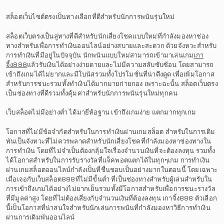
สล็อตเว็บไซต์ตรงเป็นทางเลือกที่ดีสำหรับนักการพนันรุ่นใหม่
สล็อตเว็บตรงเป็นลู่ทางที่ดีสำหรับนักเสี่ยงโชคแบบใหม่ที่กำลังมองหาช่อง
ทางสำหรับเพื่อการทำเงินออนไลน์อย่างสบายและสะดวก ด้วยจังหวะสำหรับ
การทำเงินที่มีอยู่ในปัจจุบัน นักพนันแบบใหม่สามารถเข้ามาเล่นเกม
เกา
จิ้ง888
แล้วรับเงินได้อย่างง่ายดายและไม่มีความสลับซับซ้อน โดยสามารถ
เข้าถึงเกมได้ไม่ยากและมีโบนัสรวมทั้งโปรโมชั่นที่น่าดึงดูด เพื่อเพิ่มโอกาส
สำหรับการชนะรวมทั้งทำเงินได้มากมายก่ายกอง เพราะฉะนั้น สล็อตเว็บตรง
เป็นช่องทางที่ดีรวมทั้งคุ้มค่าสำหรับนักการพนันรุ่นใหม่ทุกคน
เว็บสล็อตไม่มีอย่างต่ำ ได้มายี่ห้อฐาน เข้าถึงเกมง่าย แตกมากทุกเกม
โอกาสที่ไม่มีข้อจำกัดสำหรับในการทำเงินผ่านเกมสล็อต สำหรับในการเดิม
พันเป็นจังหวะที่ไม่ควรพลาดสำหรับนักเสี่ยงโชคที่กำลังมองหาช่องทางใน
การทำเงิน โดยที่ไม่จำเป็นต้องกลุ้มใจเรื่องจำนวนเงินที่จะต้องลงทุน รวมทั้ง
ได้โอกาสสำหรับในการรับรางวัลที่แจ็คพอตแตกได้ในทุกๆเกม การทำเงิน
ผ่านเกมสล็อตออนไลน์กำลังเป็นที่ชื่นชอบเป็นอย่างมากในตอนนี้ โดยเฉพาะ
เมื่อเจอกับเว็บสล็อต888ที่ไม่มีขั้นต่ำ ที่เป็นช่องทางสำหรับผู้เล่นสำหรับใน
การเข้าถึงเกมได้อย่างไม่ยากเย็นรวมทั้งมีโอกาสสำหรับเพื่อการชนะรางวัล
ที่มีมูลค่าสูง โดยที่ไม่ต้องเสี่ยงกับจำนวนเงินที่ต้องลงทุน เกาจิ้ง888 ตัวเลือก
นี้เป็นโอกาสที่น่าสนใจสำหรับนักเล่นการพนันที่กำลังมองหาวิธีการทำเงิน
ผ่านการเดิมพันออนไลน์