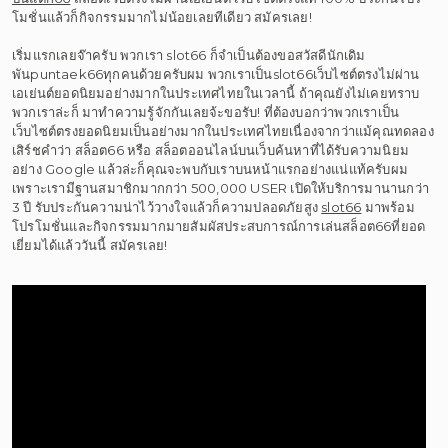
โมชั่นแล้วก็กิจกรรมมากไม่น้อยเลยทีเดียว สมัครเลย!
เริ่มแรกเลยจ๊าครับ พวกเรา slot66 ก็จำเป็นต้องขอสวัสดีนักเดิม
พันpuntaek66ทุกคนด้วยครับผม พวกเราเป็นslot66เว็บไซต์ตรงไม่ผ่าน
เอเย่นต์ยอดนิยมอย่างมากในประเทศไทยในเวลานี้ ถ้าคุณยังไม่เคยทราบ
พวกเราล่ะก็ มาทำความรู้จักกันเลยจ้ะขอรับ! ที่ต้องบอกว่าพวกเราเป็น
เว็บไซต์ตรงยอดนิยมเป็นอย่างมากในประเทศไทยเนื่องจากว่าแม้คุณทดลอง
เสิร์ชคำว่า สล็อต66 หรือ สล็อตออนไลน์บนเว็บค้นหาที่ได้รับความนิยม
อย่าง Google แล้วล่ะก็คุณจะพบกับเราบนหน้าแรกอย่างแน่แท้ครับผม
เพราะเรามีฐานสมาชิกมากกว่า 500,000 USER เปิดให้บริการมานานกว่า
3 ปี รับประกันความน่าไว้วางใจแล้วก็ความปลอดภัยสูง
slot66
มาพร้อม
โปรโมชั่นและกิจกรรมมากมายสัมผัสประสบการณ์การเล่นสล็อต66ที่ยอด
เยี่ยมได้แล้ววันนี้ สมัครเลย!