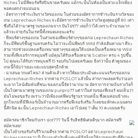
Riches ไม่มีฟีพบร์ฟรีสปินขายครับผม แม้กระนั้นไม่ต้องเป็นห่วง แจ็กเพียง
พอตแตกง่ายแน่นอน
• อัตราการชำระเงินรางวัลของเกม ในส่วนของอัตราการชำระเงินรางวัลของ
เกม Leprechaun Riches จะมีอัตราการชำระเงินรางวัลสูงสุดอยู่ที่ 80 เท่า
ซึ่งถือได้ว่ามาตรฐานของเกมจาก ปันโปร77 เลยก็ว่าได้ เพราะจำนวนมาก
แล้วจะจ่ายกันในเรทนี้ทั้งหมดเลยนะครับ
• ฟีพบร์ต่างๆของเกม ในส่วนของฟีพบร์ต่างๆของเกม Leprechaun Riches
ก็จะมีฟีพบร์พื้นฐานครบครัน ไม่ว่าจะเป็นฟีพบร์ Wild กำลังเดินทางมา ที่จะ
สามารถช่วยแปลงเครื่องหมายต่างๆของคุณให้แปลงเป็นเครื่องหมาย Wild
รวมทั้งฟีเจอร์การหมุนฟรี แม้คุณได้รับเครื่องหมาย Scatter ครบ 4 รูปขึ้น
ไป คุณจะได้รับการหมุนฟรี 15 รอบกันไปเลยครับผม ยิ่งกว่านั้น ตัวคูณของ
เกมนี้ก็นับว่าเยอะแยะแบบสุดๆอีกด้วย
• น่าเล่นมากแค่ไหน? ส่วนตัวแล้ว หากให้ผมประเมินคะแนนจริงๆของเกม
Leprechaun Riches จากค่าย PGSLOT แล้วนั้น สารภาพเลยครับว่าออก
จะยาก ไลน์เดิมพันที่ชนะของเกมนี้จัดว่ามากมาย อัตราการจ่ายเงินรางวัลก็
เป็นไปตามมาตรฐานของเกม punpro77 แต่ว่าในส่วนของฟีเจอร์ ผมเห็นว่า
มันไม่พอขอรับ เพราะว่ามีเพียงแค่ฟีพบร์ฐานรากแค่นั้น ซึ่งผมค่อนข้างจะ
ถูกใจเกมที่มีฟีเจอร์เป็นจำนวนมากหรือฟีเจอร์เสริม ก็เลยขอหักคะแนนตรง
นี้สักนิด ฉะนั้น Leprechaun Riches เอาไปเลย 7 เต็ม 10 คะแนนครับ
สมัครสมาชิกใหม่กับเรา slot777 วันนี้ รับสิทธิพิเศษดีๆมาก สมัครฟรี!
สมัครเลย!
เป็นไงบ้างขอรับกับรีวิวเกมดีๆจากค่าย PGSLOT อย่าง Leprechaun
Riches บอกเลยว่า นี่เป็นเกมทำเงินที่แฟนๆพีจีสล็อตให้การตอบรับที่ดีมากๆ