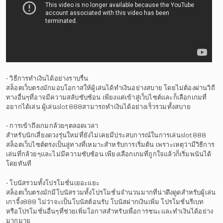
• วิธีการทำเงินได้อย่างราบรื่น
สล็อตเว็บตรงมักมอบโอกาสให้ผู้เล่นได้ทำเงินอย่างสบาย โดยไม่ต้องผ่านวิถี
ทางอื่นๆที่อาจมีความสลับซับซ้อน เพียงแค่เข้าสู่เว็บไซต์และก็เลือกเกมที่
อยากได้เล่น ผู้เล่นslot888สามารถทำเงินได้อย่างเร็วรวมทั้งสบาย
• การเข้าถึงเกมกล้วยๆตลอดเวลา
สำหรับนักเสี่ยงดวงรุ่นใหม่ที่ยังไม่เคยมีประสบการณ์ในการเล่นslot888
สล็อตเว็บไซต์ตรงเป็นลู่ทางที่เหมาะสำหรับการเริ่มต้น เพราะเหตุว่ามีวิธีการ
เล่นที่กล้วยๆและไม่มีความซับซ้อน เพียงเลือกเกมที่ถูกใจแล้วก็เริ่มพนันได้
โดยทันที
• โบนัสรวมทั้งโปรโมชั่นเยอะแยะ
สล็อตเว็บตรงมักมีโบนัสรวมทั้งโปรโมชั่นจำนวนมากที่น่าดึงดูดสำหรับผู้เล่น
เกาจิ้ง888 ไม่ว่าจะเป็นโบนัสต้อนรับ โบนัสฝากเงินเพิ่ม โปรโมชั่นรีเบท
หรือโปรโมชั่นอื่นๆที่ช่วยเพิ่มโอกาสสำหรับเพื่อการชนะและทำเงินได้อย่าง
มากมาย