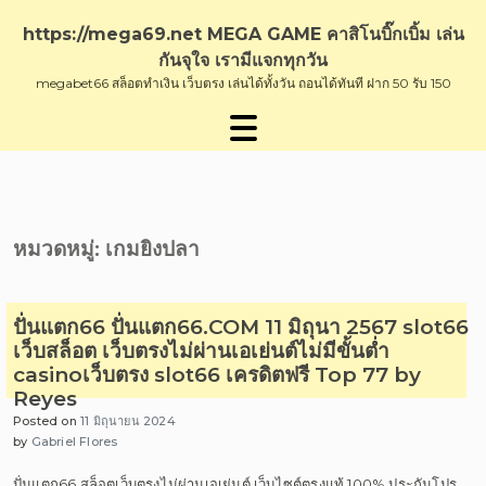
Skip
to
https://mega69.net MEGA GAME คาสิโนบิ๊กเบิ้ม เล่น
content
กันจุใจ เรามีแจกทุกวัน
megabet66 สล็อตทำเงิน เว็บตรง เล่นได้ทั้งวัน ถอนได้ทันที ฝาก 50 รับ 150
หมวดหมู่:
เกมยิงปลา
ปั่นแตก66 ปั่นแตก66.COM 11 มิถุนา 2567 slot66
เว็บสล็อต เว็บตรงไม่ผ่านเอเย่นต์ไม่มีขั้นต่ำ
casinoเว็บตรง slot66 เครดิตฟรี Top 77 by
Reyes
Posted on
11 มิถุนายน 2024
by
Gabriel Flores
ปั่นแตก66
สล็อตเว็บตรงไม่ผ่านเอเย่นต์ เว็บไซต์ตรงแท้ 100% ประกันโปร