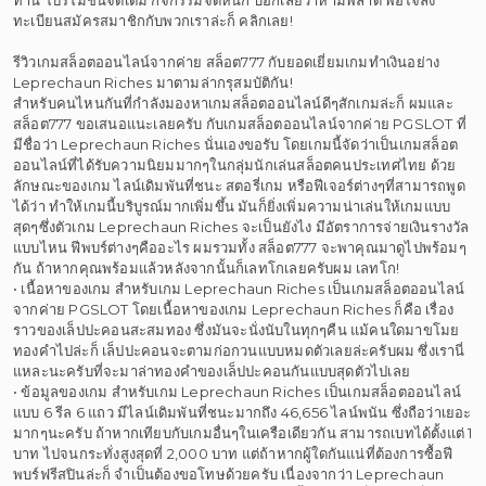
ทะเบียนสมัครสมาชิกกับพวกเราล่ะก็ คลิกเลย!
รีวิวเกมสล็อตออนไลน์จากค่าย สล็อต777 กับยอดเยี่ยมเกมทำเงินอย่าง
Leprechaun Riches มาตามล่ากรุสมบัติกัน!
สำหรับคนไหนกันที่กำลังมองหาเกมสล็อตออนไลน์ดีๆสักเกมล่ะก็ ผมและ
สล็อต777 ขอเสนอแนะเลยครับ กับเกมสล็อตออนไลน์จากค่าย PGSLOT ที่
มีชื่อว่า Leprechaun Riches นั่นเองขอรับ โดยเกมนี้จัดว่าเป็นเกมสล็อต
ออนไลน์ที่ได้รับความนิยมมากๆในกลุ่มนักเล่นสล็อตคนประเทศไทย ด้วย
ลักษณะของเกม ไลน์เดิมพันที่ชนะ สตอรี่เกม หรือฟีเจอร์ต่างๆที่สามารถพูด
ได้ว่า ทำให้เกมนี้บริบูรณ์มากเพิ่มขึ้น มันก็ยิ่งเพิ่มความน่าเล่นให้เกมแบบ
สุดๆซึ่งตัวเกม Leprechaun Riches จะเป็นยังไง มีอัตราการจ่ายเงินรางวัล
แบบไหน ฟีพบร์ต่างๆคืออะไร ผมรวมทั้ง สล็อต777 จะพาคุณมาดูไปพร้อมๆ
กัน ถ้าหากคุณพร้อมแล้วหลังจากนั้นก็เลทโกเลยครับผม เลทโก!
• เนื้อหาของเกม สำหรับเกม Leprechaun Riches เป็นเกมสล็อตออนไลน์
จากค่าย PGSLOT โดยเนื้อหาของเกม Leprechaun Riches ก็คือ เรื่อง
ราวของเล็ปปะคอนสะสมทอง ซึ่งมันจะนั่งนับในทุกๆคืน แม้คนใดมาขโมย
ทองคำไปล่ะก็ เล็ปปะคอนจะตามก่อกวนแบบหมดตัวเลยล่ะครับผม ซึ่งเรานี่
แหละนะครับที่จะมาล่าทองคำของเล็ปปะคอนกันแบบสุดตัวไปเลย
• ข้อมูลของเกม สำหรับเกม Leprechaun Riches เป็นเกมสล็อตออนไลน์
แบบ 6 รีล 6 แถว มีไลน์เดิมพันที่ชนะมากถึง 46,656 ไลน์พนัน ซึ่งถือว่าเยอะ
มากๆนะครับ ถ้าหากเทียบกับเกมอื่นๆในเครือเดียวกัน สามารถเบทได้ตั้งแต่ 1
บาท ไปจนกระทั่งสูงสุดที่ 2,000 บาท แต่ถ้าหากผู้ใดกันแน่ที่ต้องการซื้อฟี
พบร์ฟรีสปินล่ะก็ จำเป็นต้องขอโทษด้วยครับ เนื่องจากว่า Leprechaun