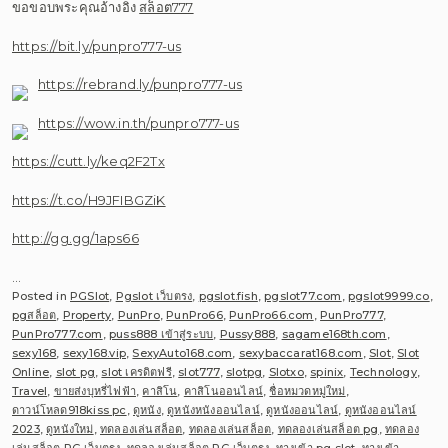
ขอขอบพระคุณอ้างอิง
สล็อต777
https://bit.ly/punpro777-us
https://rebrand.ly/punpro777-us
https://wow.in.th/punpro777-us
https://cutt.ly/keq2F2Tx
https://t.co/H9JFIBGZiK
http://gg.gg/1aps66
…
Posted in
PGSlot
,
Pgslot เว็บตรง
,
pgslot.fish
,
pgslot77.com
,
pgslot9999.co
,
pgสล็อต
,
Property
,
PunPro
,
PunPro66
,
PunPro66.com
,
PunPro777
,
PunPro777.com
,
puss888 เข้าสู่ระบบ
,
Pussy888
,
sagame168th.com
,
sexy168
,
sexy168.vip
,
SexyAuto168.com
,
sexybaccarat168.com
,
Slot
,
Slot
Online
,
slot pg
,
slot เครดิตฟรี
,
slot777
,
slotpg
,
Slotxo
,
spinix
,
Technology
,
Travel
,
ขายส่งบุหรี่ไฟฟ้า
,
คาสิโน
,
คาสิโนออนไลน์
,
ชื่อหมวดหมู่ใหม่
,
ดาวน์โหลด918kiss pc
,
ดูหนัง
,
ดูหนังหนังออนไลน์
,
ดูหนังออนไลน์
,
ดูหนังออนไลน์
2023
,
ดูหนังใหม่
,
ทดลองเล่นสล็อต
,
ทดลองเล่นสล็อต
,
ทดลองเล่นสล็อต pg
,
ทดลอง
เล่นสล็อต PG เว็บตรง
,
ทดลองเล่นสล็อต PG เว็บตรง
,
ทางเข้า pg slot
,
ทางเข้า