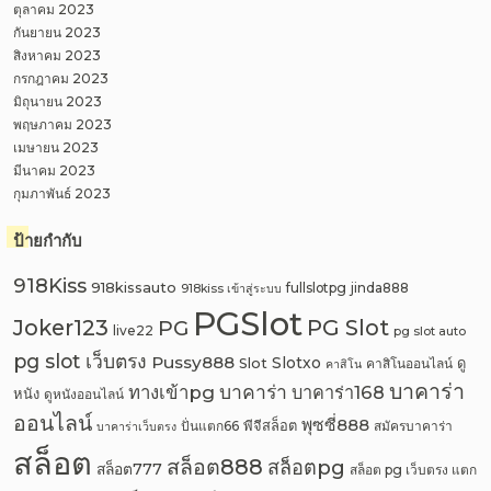
ตุลาคม 2023
กันยายน 2023
สิงหาคม 2023
กรกฎาคม 2023
มิถุนายน 2023
พฤษภาคม 2023
เมษายน 2023
มีนาคม 2023
กุมภาพันธ์ 2023
ป้ายกำกับ
918Kiss
918kissauto
fullslotpg
jinda888
918kiss เข้าสู่ระบบ
PGSlot
Joker123
PG Slot
PG
live22
pg slot auto
pg slot เว็บตรง
Pussy888
Slotxo
Slot
คาสิโนออนไลน์
ดู
คาสิโน
บาคาร่า
บาคาร่า
ทางเข้าpg
บาคาร่า168
หนัง
ดูหนังออนไลน์
ออนไลน์
พุซซี่888
ปั่นแตก66
พีจีสล็อต
สมัครบาคาร่า
บาคาร่าเว็บตรง
สล็อต
สล็อต888
สล็อตpg
สล็อต777
สล็อต pg เว็บตรง แตก