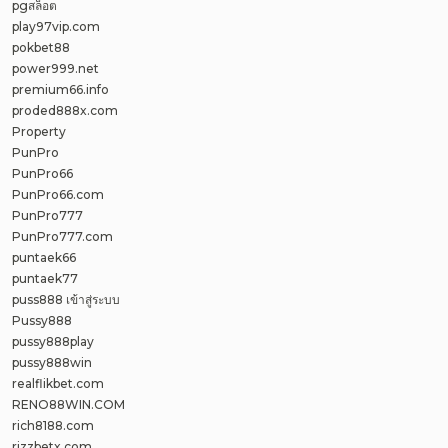
pgสล็อต
play97vip.com
pokbet88
power999.net
premium66.info
proded888x.com
Property
PunPro
PunPro66
PunPro66.com
PunPro777
PunPro777.com
puntaek66
puntaek77
puss888 เข้าสู่ระบบ
Pussy888
pussy888play
pussy888win
realflikbet.com
RENO88WIN.COM
rich8188.com
rizzbetx.com