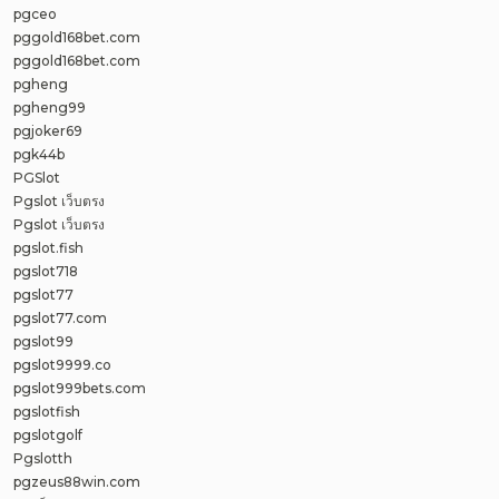
pgceo
pggold168bet.com
pggold168bet.com
pgheng
pgheng99
pgjoker69
pgk44b
PGSlot
Pgslot เว็บตรง
Pgslot เว็บตรง
pgslot.fish
pgslot718
pgslot77
pgslot77.com
pgslot99
pgslot9999.co
pgslot999bets.com
pgslotfish
pgslotgolf
Pgslotth
pgzeus88win.com