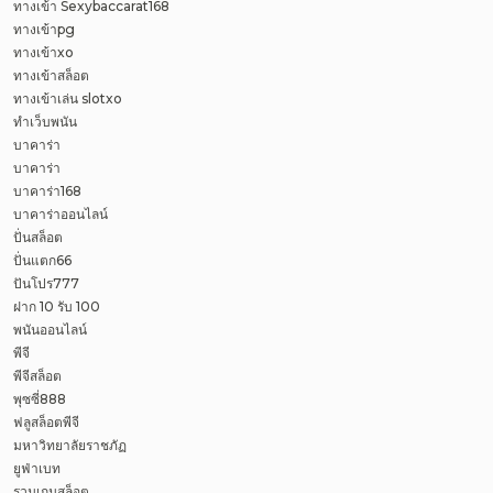
ทางเข้า Sexybaccarat168
ทางเข้าpg
ทางเข้าxo
ทางเข้าสล็อต
ทางเข้าเล่น slotxo
ทำเว็บพนัน
บาคาร่า
บาคาร่า
บาคาร่า168
บาคาร่าออนไลน์
ปั่นสล็อต
ปั่นแตก66
ปันโปร777
ฝาก 10 รับ 100
พนันออนไลน์
พีจี
พีจีสล็อต
พุซซี่888
ฟลูสล็อตพีจี
มหาวิทยาลัยราชภัฏ
ยูฟ่าเบท
รวมเกมสล็อต