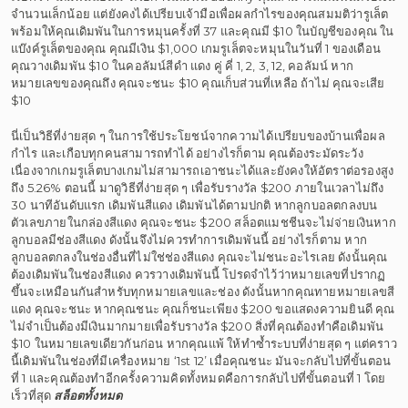
จำนวนเล็กน้อย แต่ยังคงได้เปรียบเจ้ามือเพื่อผลกำไรของคุณสมมติว่ารูเล็ต
พร้อมให้คุณเดิมพันในการหมุนครั้งที่ 37 และคุณมี $10 ในบัญชีของคุณ ใน
แบ๊งค์รูเล็ตของคุณ คุณมีเงิน $1,000 เกมรูเล็ตจะหมุนในวันที่ 1 ของเดือน
คุณวางเดิมพัน $10 ในคอลัมน์สีดำ แดง คู่ คี่ 1, 2, 3, 12, คอลัมน์ หาก
หมายเลขของคุณถึง คุณจะชนะ $10 คุณเก็บส่วนที่เหลือ ถ้าไม่ คุณจะเสีย
$10
นี่เป็นวิธีที่ง่ายสุด ๆ ในการใช้ประโยชน์จากความได้เปรียบของบ้านเพื่อผล
กำไร และเกือบทุกคนสามารถทำได้ อย่างไรก็ตาม คุณต้องระมัดระวัง
เนื่องจากเกมรูเล็ตบางเกมไม่สามารถเอาชนะได้และยังคงให้อัตราต่อรองสูง
ถึง 5.26% ตอนนี้ มาดูวิธีที่ง่ายสุด ๆ เพื่อรับรางวัล $200 ภายในเวลาไม่ถึง
30 นาทีอันดับแรก เดิมพันสีแดง เดิมพันได้ตามปกติ หากลูกบอลตกลงบน
ตัวเลขภายในกล่องสีแดง คุณจะชนะ $200 สล็อตแมชชีนจะไม่จ่ายเงินหาก
ลูกบอลมีช่องสีแดง ดังนั้นจึงไม่ควรทำการเดิมพันนี้ อย่างไรก็ตาม หาก
ลูกบอลตกลงในช่องอื่นที่ไม่ใช่ช่องสีแดง คุณจะไม่ชนะอะไรเลย ดังนั้นคุณ
ต้องเดิมพันในช่องสีแดง ควรวางเดิมพันนี้ โปรดจำไว้ว่าหมายเลขที่ปรากฏ
ขึ้นจะเหมือนกันสำหรับทุกหมายเลขและช่อง ดังนั้นหากคุณทายหมายเลขสี
แดง คุณจะชนะ หากคุณชนะ คุณก็ชนะเพียง $200 ขอแสดงความยินดี คุณ
ไม่จำเป็นต้องมีเงินมากมายเพื่อรับรางวัล $200 สิ่งที่คุณต้องทำคือเดิมพัน
$10 ในหมายเลขเดียวกันก่อน หากคุณแพ้ ให้ทำซ้ำระบบที่ง่ายสุด ๆ แต่คราว
นี้เดิมพันในช่องที่มีเครื่องหมาย ‘1st 12’ เมื่อคุณชนะ มันจะกลับไปที่ขั้นตอน
ที่ 1 และคุณต้องทำอีกครั้งความคิดทั้งหมดคือการกลับไปที่ขั้นตอนที่ 1 โดย
เร็วที่สุด
สล็อตทั้งหมด