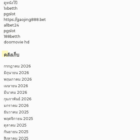
ดูหนังโป๊
1xbetth
pgslot
https://gaojing888.bet
allbet24
pgslot
188betth
doomovie hd
คลังเก็บ
กรกฎาคม 2026
มิถุนายน 2026
พฤษภาคม 2026
เมษายน 2026
มีนาคม 2026
กุมภาพันธ์ 2026
มกราคม 2026
ธันวาคม 2025
พฤศจิกายน 2025
ตุลาคม 2025
กันยายน 2025
สิงหาคม 2025