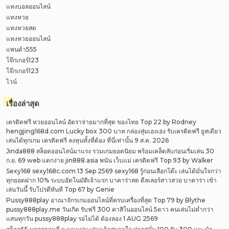
แทงบอลออนไลน์
แทงหวย
แทงหวยสด
แทงหวยออนไลน์
แพนด้า555
โจ๊กเกอร์123
โจ๊กเกอร์123
ไวน์
เรื่องล่าสุด
เครดิตฟรี หวยออนไลน์ อัตราจ่ายมากที่สุด ของไทย Top 22 by Rodney
hengjing168d.com Lucky box 300 บาท กล่องสุ่มเฮงเฮง รับเครดิตฟรี ยูสเดียว
เล่นได้ทุกเกม เครดิตฟรี ลงทุนทั้งที่ต้อง ที่นี่เท่านั้น 9 ส.ค. 2026
Jinda888 สล็อตออนไลน์มาแรง รวมเกมยอดนิยม พร้อมเคล็ดลับก่อนเริ่มเล่น 30
ก.ย. 69 web แตกง่าย jin888.asia พนัน เว็บแม่ เครดิตฟรี Top 93 by Walker
Sexy168 sexy168c.com 13 Sep 2569 sexy168 รู้ก่อนเลือกโต๊ะ เล่นได้มั่นใจกว่า
ทุกยอดฝาก 10% ระบบอัตโนมัติเจ้าแรก บาคาร่าสด ดีลเลอร์สาวสวย บาคาร่า เข้า
เล่นวันนี้ รับโปรดีทันที Top 67 by Genie
Pussy888play อาณาจักรเกมออนไลน์ที่ครบเครื่องที่สุด Top 79 by Blythe
pussy888play.me วันเกิด รับฟรี 300 คาสิโนออนไลน์ 5ดาว คนเล่นไม่ต่ำกว่า
แสนทุกวัน pussy888play รอไม่ได้ ต้องลอง 1 AUG 2569