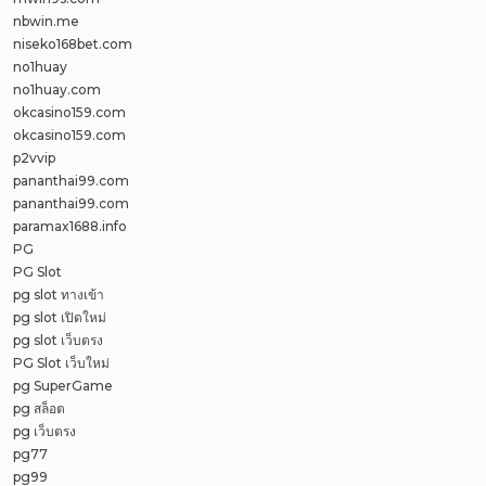
nbwin.me
niseko168bet.com
no1huay
no1huay.com
okcasino159.com
okcasino159.com
p2vvip
pananthai99.com
pananthai99.com
paramax1688.info
PG
PG Slot
pg slot ทางเข้า
pg slot เปิดใหม่
pg slot เว็บตรง
PG Slot เว็บใหม่
pg SuperGame
pg สล็อต
pg เว็บตรง
pg77
pg99