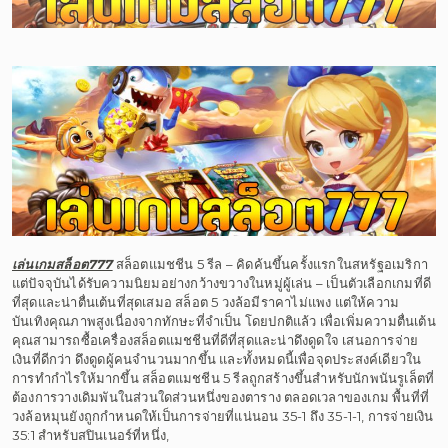
เล่นเกมสล็อต777
สล็อตแมชชีน 5 รีล – คิดค้นขึ้นครั้งแรกในสหรัฐอเมริกา
แต่ปัจจุบันได้รับความนิยมอย่างกว้างขวางในหมู่ผู้เล่น – เป็นตัวเลือกเกมที่ดี
ที่สุดและน่าตื่นเต้นที่สุดเสมอ สล็อต 5 วงล้อมีราคาไม่แพง แต่ให้ความ
บันเทิงคุณภาพสูงเนื่องจากทักษะที่จำเป็น โดยปกติแล้ว เพื่อเพิ่มความตื่นเต้น
คุณสามารถซื้อเครื่องสล็อตแมชชีนที่ดีที่สุดและน่าดึงดูดใจ เสนอการจ่าย
เงินที่ดีกว่า ดึงดูดผู้คนจำนวนมากขึ้น และทั้งหมดนี้เพื่อจุดประสงค์เดียวใน
การทำกำไรให้มากขึ้น สล็อตแมชชีน 5 รีลถูกสร้างขึ้นสำหรับนักพนันรูเล็ตที่
ต้องการวางเดิมพันในส่วนใดส่วนหนึ่งของตาราง ตลอดเวลาของเกม พื้นที่ที่
วงล้อหมุนยังถูกกำหนดให้เป็นการจ่ายที่แน่นอน 35-1 ถึง 35-1-1, การจ่ายเงิน
35:1 สำหรับสปินเนอร์ที่หนึ่ง,