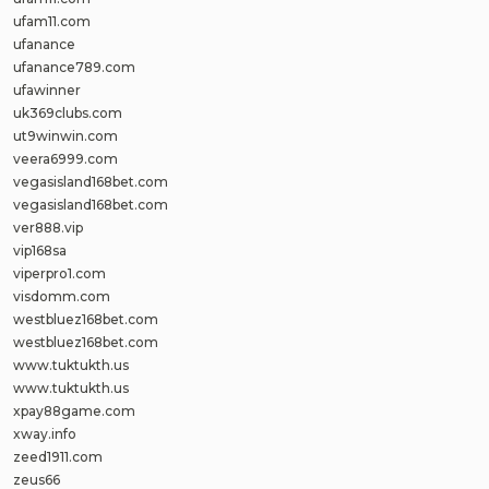
ufam11.com
ufanance
ufanance789.com
ufawinner
uk369clubs.com
ut9winwin.com
veera6999.com
vegasisland168bet.com
vegasisland168bet.com
ver888.vip
vip168sa
viperpro1.com
visdomm.com
westbluez168bet.com
westbluez168bet.com
www.tuktukth.us
www.tuktukth.us
xpay88game.com
xway.info
zeed1911.com
zeus66