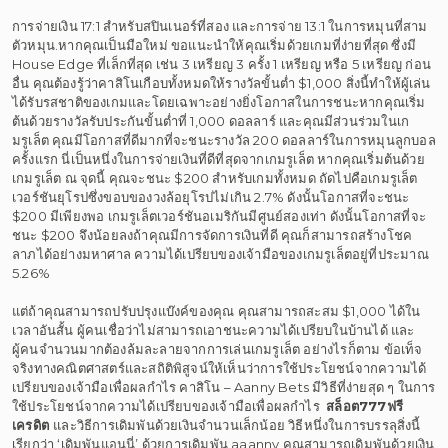
การจ่ายเงิน 17:1 สำหรับสปินเนอร์ที่สอง และการจ่าย 13:1 ในการหมุนที่สาม
ตัวหมุน.หากคุณเป็นมือใหม่ ขอแนะนำให้คุณเริ่มด้วยเกมที่ง่ายที่สุด ซึ่งมี
House Edge ที่เล็กที่สุด เช่น 3 เหรียญ 3 ครั้ง 1 เหรียญ หรือ 5 เหรียญ ก่อน
อื่น คุณต้องรู้ว่าคาสิโนเกือบทั้งหมดให้รางวัลขั้นต่ำ $1,000 สิ่งนี้ทำให้ผู้เล่น
ได้รับรสชาติของเกมและโดยเฉพาะอย่างยิ่งโอกาสในการชนะหากคุณเริ่ม
ต้นด้วยรางวัลรับประกันขั้นต่ำที่ 1,000 ดอลลาร์ และคุณมีส่วนร่วมในเก
มรูเล็ต คุณมีโอกาสที่ดีมากที่จะชนะรางวัล 200 ดอลลาร์ในการหมุนลูกบอล
ครั้งแรก นี่เป็นหนึ่งในการจ่ายเงินที่ดีที่สุดจากเกมรูเล็ต หากคุณเริ่มต้นด้วย
เกมรูเล็ต ณ จุดนี้ คุณจะชนะ $200 สำหรับเกมทั้งหมด ถัดไปคือเกมรูเล็ต
เวอร์ชันยุโรปซึ่งขอบของวงล้อยุโรปไม่เกิน 2.7% ดังนั้นโอกาสที่จะชนะ
$200 มีเพียงพอ เกมรูเล็ตเวอร์ชันอเมริกันมีศูนย์สองเท่า ดังนั้นโอกาสที่จะ
ชนะ $200 จึงน้อยลงถ้าคุณมีการจัดการเงินที่ดี คุณก็สามารถสร้างโชค
ลาภได้อย่างมหาศาล ความได้เปรียบของเจ้ามือของเกมรูเล็ตอยู่ที่ประมาณ
5.26%
แต่ถ้าคุณสามารถปรับปรุงแบ๊งค์ของคุณ คุณสามารถสะสม $1,000 ได้ใน
เวลาอันสั้น ผู้คนเชื่อว่าไม่สามารถเอาชนะความได้เปรียบในบ้านได้ และ
ผู้คนจำนวนมากต้องล้มละลายจากการเล่นเกมรูเล็ต อย่างไรก็ตาม ข้อเท็จ
จริงทางคณิตศาสตร์และสถิติพิสูจน์ให้เห็นว่าการใช้ประโยชน์จากความได้
เปรียบของเจ้ามือเพื่อผลกำไร คาสิโน – Aanny Bets มีวิธีที่ง่ายสุด ๆ ในการ
ใช้ประโยชน์จากความได้เปรียบของเจ้ามือเพื่อผลกำไร
สล็อต777ฟรี
เครดิต
และวิธีการเดิมพันด้วยเงินจำนวนเล็กน้อย วิธีหนึ่งในการบรรลุสิ่งนี้
เรียกว่า ‘เดิมพันแอนนี่’ ด้วยการเดิมพัน aaanny คุณสามารถเดิมพันด้วยเงิน