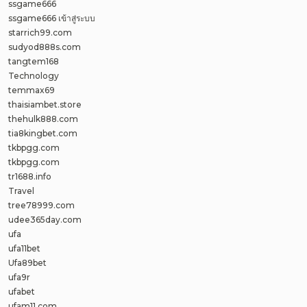
ssgame666
ssgame666 เข้าสู่ระบบ
starrich99.com
sudyod888s.com
tangtem168
Technology
temmax69
thaisiambet.store
thehulk888.com
tia8kingbet.com
tkbpgg.com
tkbpgg.com
tr1688.info
Travel
tree78999.com
udee365day.com
ufa
ufa11bet
Ufa89bet
ufa9r
ufabet
ufam11.com