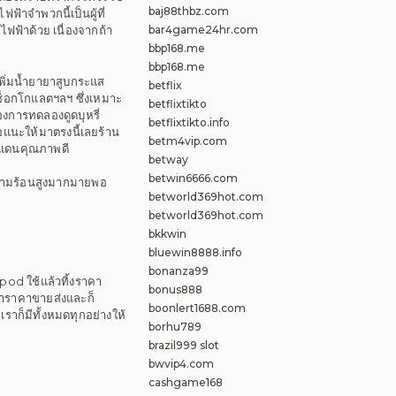
baj88thbz.com
ไฟฟ้า
จำพวก
นี้
เป็น
ผู้ที่
bar4game24hr.com
ไฟฟ้า
ด้วย
เนื่องจาก
ถ้า
bbp168.me
bbp168.me
พิ่ม
น้ำยา
ยาสูบ
กระแส
betflix
ช็อกโกแลต
ฯลฯ
ซึ่ง
เหมาะ
betflixtikto
องการ
ทดลอง
ดูดบุหรี่
betflixtikto.info
อแนะ
ให้
มา
ตรงนี้
เลย
ร้าน
betm4vip.com
งแดน
คุณภาพดี
betway
betwin6666.com
ามร้อน
สูง
มากมาย
พอ
betworld369hot.com
betworld369hot.com
bkkwin
bluewin8888.info
bonanza99
pod
ใช้แล้ว
ทิ้ง
ราคา
bonus888
า
ราคาขายส่ง
และก็
boonlert1688.com
เรา
ก็
มี
ทั้งหมดทุกอย่าง
ให้
borhu789
brazil999 slot
bwvip4.com
cashgame168