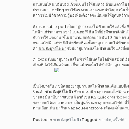
ถ่าน
แบบไหน
ปรับปรุงแก้ไข
เช่นไร
ให้
สมควร
ด้วยเหตุว่า
ไม่อ
ปรารถนา
Feeling
การใช้แรงงาน
แบบ
แรง
หนำใจ
สุด
เน้นย้
หากว่าไม่มี
วิชาความรู้
พอเพียง
ก็
อาจจะเป็นผลให้
ดูดบุหรี่
กร
6.disposable pod
เป็น
ยาสูบ
กระแสไฟฟ้า
แบบ
ใช้แล้ว
ทิ้ง
ซึ
ไฟฟ้า
แต่ว่า
สามารถ
ชาร์แบตเตอรี่
ได้
แล้วก็
ยัง
มีรส
ชาติ
กลิ่น
ใ
กับ
การใช้แรงงาน
ที่
ไม่
ช้านาน
ยกตัวอย่างเช่น
1-3
วัน
ฯลฯ
เ
กระแสไฟฟ้า
แต่ว่า
ยัง
ไม่
พร้อม
ที่จะ
ซื้อ
ยาสูบ
กระแสไฟฟ้า
แบ
ค้า
ขายส่งบุหรี่ไฟฟ้า
ซึ่ง
มี
ยาสูบ
กระแสไฟฟ้า
แบบ
ใช้แล้ว
ทิ้ง
น
7. IQOS
เป็น
ยาสูบ
กระแสไฟฟ้า
ที่
ใช้
เทคโนโลยีทันสมัย
ที่
เร
เพียง
ที่
ก่อให้เกิด
ควัน
และก็
รส
แม้กระนั้น
ไม่
ทำให้
ยาสูบ
กระแ
เป็นไงบ้าง
กับ
7
ชนิด
ของ
ยาสูบ
กระแสไฟฟ้า
แต่ละ
ต้นแบบ
ซึ่ง
ร้านค้า
ขายส่งบุหรี่ไฟฟ้า
ซึ่ง
พวกเรา
มี
ยาสูบ
กระแสไฟฟ้า
นา
ขายส่ง
มี
นานัปการ
แบรนด์
อาทิเช่น
KS Quick Marbo M 
ฯลฯ
บอก
ได้
เลย
ว่า
พวกเรา
เป็น
ศูนย์รวม
ยาสูบ
กระแสไฟฟ้า
ที่
ท่าน
เลือกเฟ้น
มาร้าน vapequeenzstore
เพียงแค่นั้น
คร
Posted in
ขายส่งบุหรี่ไฟฟ้า
Tagged
ขายส่งบุหรี่ไฟฟ้า