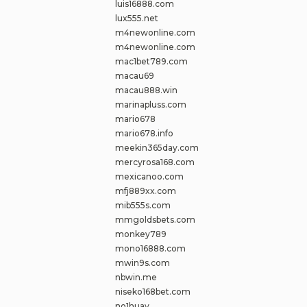
luis16888.com
lux555.net
m4newonline.com
m4newonline.com
mac1bet789.com
macau69
macau888.win
marinapluss.com
mario678
mario678.info
meekin365day.com
mercyrosa168.com
mexicanoo.com
mfj889xx.com
mib555s.com
mmgoldsbets.com
monkey789
mono16888.com
mwin9s.com
nbwin.me
niseko168bet.com
no1huay