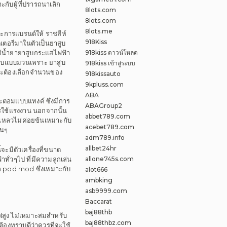
ะกับ
ผู้ที่
ปรารถนา
เลิก
8lots.com
8lots.com
8lots.me
ะการ
แบรนด์
ให้
ราชสีห์
918Kiss
ตอรี่
มา
ใน
ตัว
เป็น
ยาสูบ
้
น้ำยา
ยาสูบ
กระแสไฟฟ้า
918kiss ดาวน์โหลด
ูบ
แบบ
มวน
เพราะ
ยาสูบ
918kiss เข้าสู่ระบบ
ะต้อง
เลือก
จำนวน
ของ
918kissauto
9kpluss.com
ABA
ะตอม
แบบ
แทงค์
ซึ่ง
มีการ
ABAGroup2
รใช้แรงงาน
นอกจากนั้น
abbet789.com
เหลว
ไม่
ค่อย
ข้น
เหมาะกับ
acebet789.com
ื่นๆ
adm789.info
allbet24hr
้
จะ
มีตัว
เครื่อง
ที่
ขนาด
้า
ทั่วๆไป
ที่
มี
ความ
ลูกเล่น
allone745s.com
ก
pod mod
ซึ่ง
เหมาะกับ
alot666
ambking
asb9999.com
Baccarat
baj88thb
สูง
ไม่เหมาะสม
สำหรับ
baj88thbz.com
ต้อง
ทราบดีว่า
ควรที่จะใช้