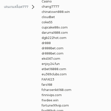
Casino
chang7777
เล่นเกมสล็อต777
chinatown888.win
cloudbet
coke55
cupcake88x.com
daruma1688.com
dgb222hot.com
dr888
dr888bet.com
dr888bet.com
ek4567.com
enjoy24.fun
etbet16888.com
eu369clubs.com
FAFA123
faro168
fcharoenkit168.com
finnivips.com
fiwdee.win
fortune99vip.com
fox689ok.com