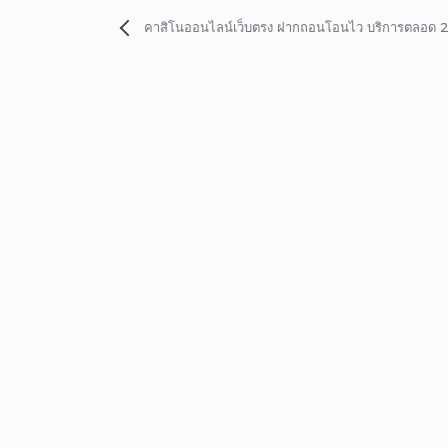
แนะแนว
คาสิโนออนไลน์เว็บตรง ฝากถอนโอนไว บริการตลอด 24
เรื่อง