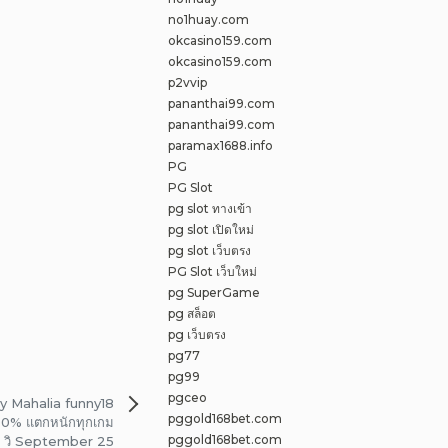
no1huay.com
okcasino159.com
okcasino159.com
p2vvip
pananthai99.com
pananthai99.com
paramax1688.info
PG
PG Slot
pg slot ทางเข้า
pg slot เปิดใหม่
pg slot เว็บตรง
PG Slot เว็บใหม่
pg SuperGame
pg สล็อต
pg เว็บตรง
pg77
pg99
pgceo
 by Mahalia funny18
pggold168bet.com
100% แตกหนักทุกเกม
pggold168bet.com
0 วิ September 25