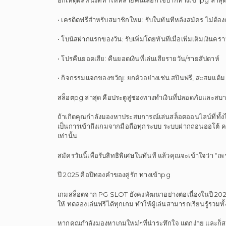
อีกเหตุผลหนึ่งที่ทำให้หลายคนเลือกใช้ปากทางเข้าpg ล่าสุดก็
• เครดิตฟรีสำหรับสมาชิกใหม่: รับในทันทีหลังสมัคร ไม่ต้อ
• โบนัสฝากแรกของวัน: รับเพิ่มโดยทันทีเมื่อเพิ่มเติมเงินคร
• โปรคืนยอดเสีย: คืนยอดเงินที่เล่นเสียรายวัน/รายสัปดาห์
• กิจกรรมแจกของขวัญ: ยกตัวอย่างเช่น สปินฟรี, สะสมแต้
สล็อตpg ล่าสุด คือประตูสู่ช่องทางทำเงินที่ปลอดภัยและสบาย
ถ้าเกิดคุณกำลังมองหาประสบการณ์เล่นสล็อตออนไลน์ที่ทั้งไม
เป็นการเข้าถึงเกมจากมือถือทุกระบบ ระบบฝากถอนออโต้ คว
เท่านั้น
สมัครวันนี้เพื่อรับสิทธิพิเศษในทันที แล้วคุณจะเข้าใจว่า 
ปี 2025 คือปีทองคำของคู่รัก ทางเข้าpg
เกมสล็อตจาก PG SLOT ยังคงพัฒนาอย่างต่อเนื่องในปี 2025 ท
ให้ ทดลองเล่นฟรีได้ทุกเกม ทำให้ผู้เล่นสามารถเรียนรู้รวมทั
หากคุณกำลังมองหาเกมใหม่ๆที่น่าระทึกใจ แตกง่าย และก็สา