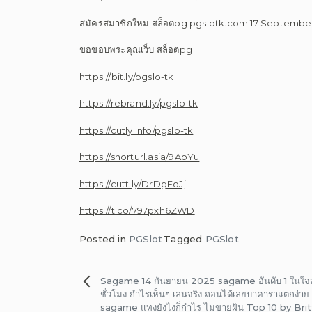
สมัครสมาชิกใหม่ สล็อตpg pgslotk.com 17 September
ขอขอบพระคุณเว็บ
สล็อตpg
https://bit.ly/pgslo-tk
https://rebrand.ly/pgslo-tk
https://cutly.info/pgslo-tk
https://shorturl.asia/9AoYu
https://cutt.ly/DrDgFoJj
https://t.co/797pxh6ZWD
Posted in
PGSlot
Tagged
PGSlot
แนะแนว
Sagame 14 กันยายน 2025 sagame อันดับ 1 ในใจส
ชั่วโมง กำไรเห็นๆ เล่นจริง ถอนได้เลยบาคาร่าแตกง่าย 
เรื่อง
sagame แทงยังไงก็กำไร ไม่ขายฝัน Top 10 by Bri