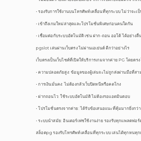
• รองรับการใช้งานบนโทรศัพท์เคลื่อนที่ทุกระบบ ไม่ว่าจะเ
• เข้าถึงเกมใหม่ล่าสุดและโปรโมชั่นพิเศษก่อนคนใดกัน
• เชื่อมต่อกับระบบอัตโนมัติ เช่น ฝาก-ถอน ออโต้ ได้อย่างลื
pgslot เล่นผ่านเว็บตรง ไม่ผ่านเอเย่นต์ ดีกว่าอย่างไร
เว็บตรงเป็นเว็บไซต์ที่เปิดให้บริการเกมจากค่าย PG โดยตรง
• ความปลอดภัยสูง: ข้อมูลของผู้เล่นจะไม่ถูกส่งผ่านมือที่สา
• การเงินมั่นคง: ไม่ต้องกลัวเว็บปิดหนีหรือคดโกง
• ฝากถอนไว: ใช้ระบบอัตโนมัติ ไม่ต้องรอแอดมินตอบ
• โปรโมชั่นตรงจากค่าย: ได้รับข้อเสนอแนะที่คุ้มมากยิ่งกว่าเ
• ระบบนำสมัย: อินเตอร์เฟซใช้งานง่าย รองรับทุกแพลตฟอร์
สล็อตpg รองรับโทรศัพท์เคลื่อนที่ทุกระบบ เล่นได้ทุกหนทุก