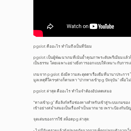
pgslot คืออะไร ทำไมถึงเป็นที่นิยม
pgslot เป็นผู้พัฒนาเกมที่เน้นย้ำคุณภาพระดับพรีเมียมแล้วก็
เป็นธรรม โดยเฉพาะอย่างยิ่งการออกแบบให้เหมาะกับการเล
เกมจาก pgslot ยังมีความสะดุดตาเรื่องธีมที่นานาประการ ไม่
มูลเหตุที่ใครๆต่างก็ตามหา “ปากทางเข้าpg ปัจจุบัน” เพื่
pgslot ล่าสุด คืออะไร ทำไมจำต้องอัปเดตเสมอ
“ทางเข้าpg” คือลิงก์หรือช่องทางสำหรับเข้าสู่ระบบเกมของ
เข้าอย่างสม่ำเสมอเป็นเรื่องจำเป็นมากมาย เพราะป้องกันปั
จุดเด่นของการใช้ สล็อตpg ล่าสุด:
• ไม่มีอันตรายแล้วยังปลอดภัยจากการเช็ดกปลอมตัวจากเว