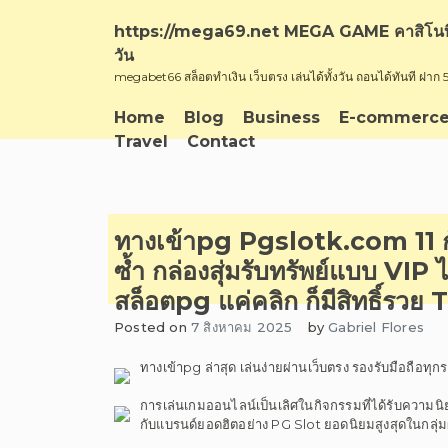
Skip
to
https://mega69.net MEGA GAME คาสิโนบิ๊กเบ
content
วัน
megabet66 สล็อตทำเงิน เว็บตรง เล่นได้ทั้งวัน ถอนได้ทันที ฝาก 
Home
Blog
Business
E-commerc
Travel
Contact
ทางเข้าpg Pgslotk.com 11 กั
ซ้ำ กล่องสุ่มรับทรัพย์แบบ VIP 
สล็อตpg แค่คลิก ก็มีสิทธิ์รวย
Posted on
7 สิงหาคม 2025
by
Gabriel Flores
ทางเข้าpg ล่าสุด เล่นง่ายผ่านเว็บตรง รองรับมือถือ
การเล่นเกมออนไลน์เป็นเลิศในกิจกรรมที่ได้รับความน
กับแบรนด์ยอดฮิตอย่าง PG Slot ยอดนิยมสูงสุดในกลุ่มผ