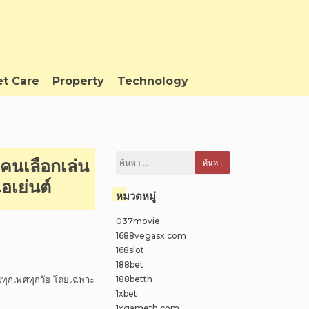
et Care
Property
Technology
ค้นหา
คนเลือกเล่น
สำหรับ:
อเย่นต์
หมวดหมู่
037movie
1688vegasx.com
168slot
188bet
188betth
นทุกเพศทุกวัย โดยเฉพาะ
1xbet
1xgameth.com