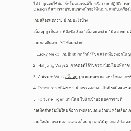
ไม่ว่าคุณจะใช้สมาร์ทโฟนแบรนด์ใด หรือระบบปฏิบัติการแ
Design ที่สามารถปรับขนาดหน้าจอให้เหมาะสมกับเครื่องไม้
เกมสล็อตแตกง่าย มีเกมอะไรบ้าง
สล็อตpg เป็นค่ายที่ลือชื่อเรื่อง “สล็อตแตกง่าย” มีหลายเกม
เกมยอดฮิตจาก PG ที่แตกง่าย:
1. Lucky Neko: เกมธีมแมวกวักนำโชค แจ็กเพียงพอตใหญ่ส
2. Mahjong Ways 2: ภาคต่อที่ได้รับความนิยมไม่แพ้ภาคแ
3. Caishen Wins:
สล็อตpg
ทวยเทพเทวดาแห่งโชคลาภพร
4. Treasures of Aztec: นักตรวจสอบสาวในพีระมิดแอซเทค
5. Fortune Tiger: เกมใหม่ โบนัสเข้าบ่อย อัตราจ่ายดี
กลเม็ดสำหรับมือใหม่คือการทดสอบเล่นฟรีก่อน หรือเลือกเกมท
เกมใหม่มาแรง ทดลองเล่น สล็อตpg เล่นได้ทุกเกม อัปเดตเ