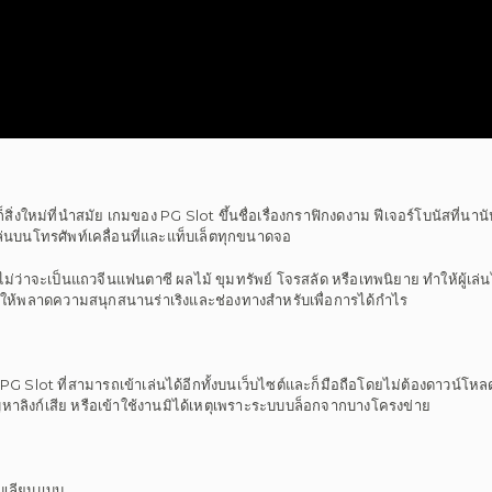
สิ่งใหม่ที่นำสมัย เกมของ PG Slot ขึ้นชื่อเรื่องกราฟิกงดงาม ฟีเจอร์โบนัสที่นา
่นบนโทรศัพท์เคลื่อนที่และแท็บเล็ตทุกขนาดจอ
ว่าจะเป็นแถวจีนแฟนตาซี ผลไม้ ขุมทรัพย์ โจรสลัด หรือเทพนิยาย ทำให้ผู้เล่นไม่ม
อไม่ให้พลาดความสนุกสนานร่าเริงและช่องทางสำหรับเพื่อการได้กำไร
 PG Slot ที่สามารถเข้าเล่นได้อีกทั้งบนเว็บไซต์และก็มือถือโดยไม่ต้องดาวน์โห
ญหาลิงก์เสีย หรือเข้าใช้งานมิได้เหตุเพราะระบบบล็อกจากบางโครงข่าย
็บเลียนแบบ