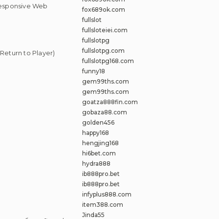
 Responsive Web
fox689ok.com
fullslot
fullsloteiei.com
fullslotpg
fullslotpg.com
ง (Return to Player)
fullslotpg168.com
funny18
gem99ths.com
gem99ths.com
goatza888fin.com
gobaza88.com
golden456
happy168
hengjing168
hi6bet.com
hydra888
ib888pro.bet
ib888pro.bet
infyplus888.com
item388.com
Jinda55