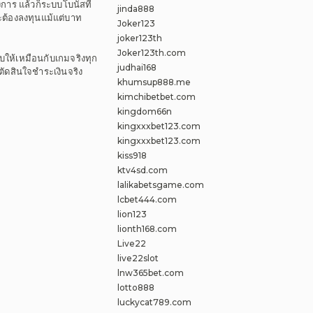
การ แล้วก็ระบบโบนัสที่
jinda888
จะต้องลงทุนแม้แต่บาท
Joker123
joker123th
Joker123th.com
ให้เหมือนกับเกมจริงทุก
judhai168
ตัดสินใจชำระเงินจริง
khumsup888.me
kimchibetbet.com
kingdom66n
kingxxxbet123.com
kingxxxbet123.com
kiss918
ktv4sd.com
lalikabetsgame.com
lcbet444.com
lion123
lionth168.com
Live22
live22slot
lnw365bet.com
lotto888
luckycat789.com