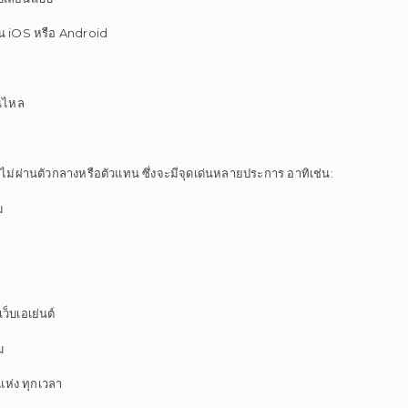
ป็น iOS หรือ Android
่นไหล
 ไม่ผ่านตัวกลางหรือตัวแทน ซึ่งจะมีจุดเด่นหลายประการ อาทิเช่น:
ม
ว็บเอเย่นต์
ม
แห่ง ทุกเวลา