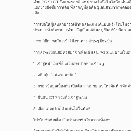
ค่าย PG SLOT ยังคงครองตำแหน่งเบอร์หนึ่งในใจนักเล่นสล็อ
แตกง่ายยิ่งขึ้นกว่าเดิม ที่สำคัญที่สุดคือ ผู้เล่นสามาร
เดียว!
การเปิดให้ผู้เล่นสามารถเข้าทดลองเกมได้แบบฟรีๆโดยไม่
ประการ ทั้งอัตราการจ่าย, สัญลักษณ์พิเศษ, ฟีพบร์โบนัส รว
กรรมวิธีการสมัครเข้าใช้งานทางเข้าpg ปัจจุบัน
การลงทะเบียนสมัครสมาชิกเพื่อเข้าเล่น PG Slot ผ่านเว็บตรง
1. เข้าสู่หน้าเว็บที่เป็นเว็บตรงปากทางเข้าpg
2. คลิกปุ่ม “สมัครสมาชิก”
3. กรอกข้อมูลเบื้องต้น เป็นต้นว่า หมายเลขโทรศัพท์, รหัสผ่า
4. ยืนยัน OTP รวมทั้งเข้าสู่ระบบ
5. เลือกเกมแล้วก็เริ่มเล่นได้ในทันที
โปรโมชั่นจัดเต็ม สำหรับสมาชิกใหม่รวมทั้งเก่า