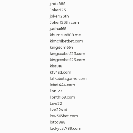
jinda888
Joker123
joker123th
Joker123th.com
judhai168
khumsup888.me
kimchibetbet.com
kingdom66n
kingxxxbet123.com
kingxxxbet123.com
kiss918
ktv4sd.com
lalikabetsgame.com
lcbet444.com
lion123
lionth168.com
Live22
live22slot
lnw365bet.com
lotto888
luckycat789.com