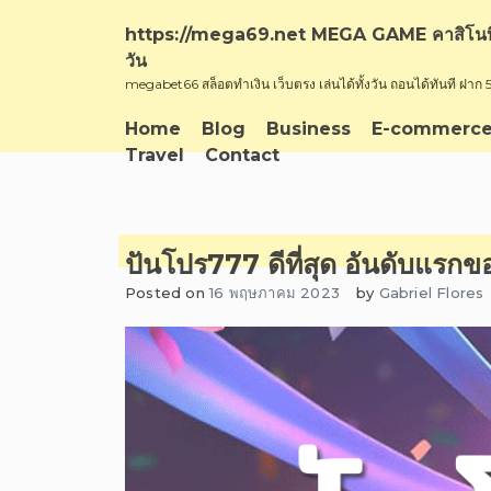
Skip
to
https://mega69.net MEGA GAME คาสิโนบิ๊กเบ
content
วัน
megabet66 สล็อตทำเงิน เว็บตรง เล่นได้ทั้งวัน ถอนได้ทันที ฝาก 
Home
Blog
Business
E-commerc
Travel
Contact
ปันโปร777 ดีที่สุด อันดับแรก
Posted on
16 พฤษภาคม 2023
by
Gabriel Flores