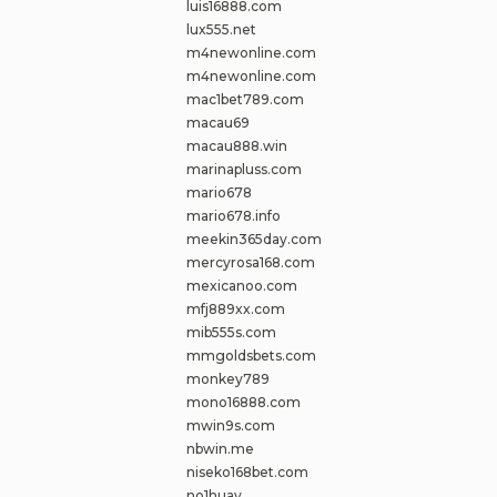
luis16888.com
lux555.net
m4newonline.com
m4newonline.com
mac1bet789.com
macau69
macau888.win
marinapluss.com
mario678
mario678.info
meekin365day.com
mercyrosa168.com
mexicanoo.com
mfj889xx.com
mib555s.com
mmgoldsbets.com
monkey789
mono16888.com
mwin9s.com
nbwin.me
niseko168bet.com
no1huay