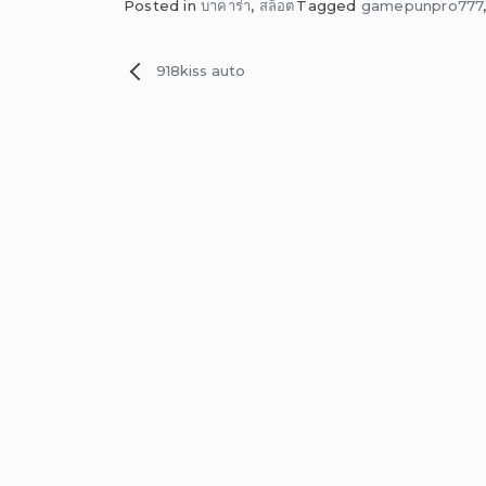
Posted in
บาคาร่า
,
สล็อต
Tagged
gamepunpro777
แนะแนว
918kiss auto
เรื่อง