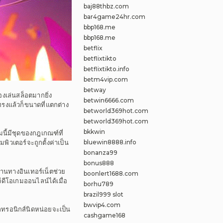
baj88thbz.com
bar4game24hr.com
bbp168.me
bbp168.me
betflix
betflixtikto
betflixtikto.info
betm4vip.com
betway
่องเล่น
ส
ล็อต
มากยิ่ง
betwin6666.com
ทรง
แล้วก็
ขนาดที่
แตกต่าง
betworld369hot.com
betworld369hot.com
bkkwin
มนี้
มี
ชุด
ของ
กฎเกณฑ์
ที่
bluewin8888.info
มพิวเตอร์
จะ
ถูก
ตั้งค่า
เป็น
bonanza99
bonus888
่าน
ทาง
อินเทอร์เน็ต
ช่วย
boonlert1688.com
วีดีโอเกม
ออนไลน์
ได้
เมื่อ
borhu789
brazil999 slot
bwvip4.com
็กทรอนิกส์
นิดหน่อย
จะ
เป็น
cashgame168