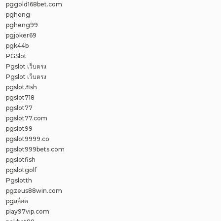
pggold168bet.com
pgheng
pgheng99
pgjoker69
pgk44b
PGSlot
Pgslot เว็บตรง
Pgslot เว็บตรง
pgslot.fish
pgslot718
pgslot77
pgslot77.com
pgslot99
pgslot9999.co
pgslot999bets.com
pgslotfish
pgslotgolf
Pgslotth
pgzeus88win.com
pgสล็อต
play97vip.com