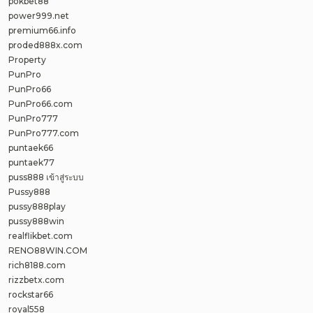
pokbet88
power999.net
premium66.info
proded888x.com
Property
PunPro
PunPro66
PunPro66.com
PunPro777
PunPro777.com
puntaek66
puntaek77
puss888 เข้าสู่ระบบ
Pussy888
pussy888play
pussy888win
realflikbet.com
RENO88WIN.COM
rich8188.com
rizzbetx.com
rockstar66
royal558