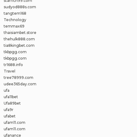
starrich99.com
sudyod888s.com
tangtem168
Technology
temmax69
thaisiambet.store
thehulk888.com
tia8kingbet.com
tkbpgg.com
tkbpgg.com
tr1688.info
Travel
tree78999.com
udee365day.com
ufa
ufa11bet
Ufa89bet
ufa9r
ufabet
ufam11.com
ufam11.com
ufanance