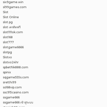
six9game.win
sl99games.com
Slot
Slot Online
slot pg
slot เครดิตฟรี
slot1111ok.com
slot168
slot777
slotgame6666
slotpg
Slotxo
slotxo24hr
spbetflik888.com
spinix
sqgame555s.com
sretthi99
ss168vip.com
ssc915casino.com
ssgame666
ssgame666 เข้าสู่ระบบ