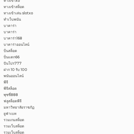
ทางเข้าxo
ทางเข้าสล็อต
ทางเข้าเล่น slotxo
ทำเว็บพนัน
บาคาร่า
บาคาร่า
บาคาร่า168
บาคาร่าออนไลน์
ปั่นสล็อต
ปั่นแตก66
ปันโปร777
ฝาก 10 รับ 100
พนันออนไลน์
พีจี
พีจีสล็อต
พุซซี่888
ฟลูสล็อตพีจี
มหาวิทยาลัยราชภัฏ
ยูฟ่าเบท
รวมเกมสล็อต
รวมเว็บสล็อต
รวมเว็บสล็อต