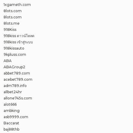
1xgameth.com
8lots.com
8lots.com
8lots.me
918Kiss
918kiss ดาวน์โหลด
918kiss เข้าสู่ระบบ
918kissauto
9kpluss.com
ABA
ABAGroup2
abbet789.com
acebet789.com
adm789.info
allbet24hr
allone745s.com
alot666
ambking
asb9999.com
Baccarat
baj88thb