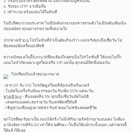
3. กรอกเบอร์โทร ตั้งรหัสผ่าน และก็เลือกบัญชีรับเงิน
4. รับรอง OTP จากมือถือ
5. เข้าระบบ พร้อมเล่นได้ในทันที
ไม่มีปริศนากวนประสาท ไม่มีบังคับกรอกเอกสารส่วนตัว ไม่มีบังคับเพิ่มเงิน
ก่อนสมัคร ทุกอย่างง่ายรวมทั้งสบายใจ
ปากทางเข้าpg โปรโมชั่นที่จำเป็นต้องร้องว้าว แจกจริงทุกเมื่อเชื่อวัน ไม่
ต้องคอยลุ้นหรือแย่งสิทธิ
ความปังของเว็บนี้funny18ที่ผมต้องใจสุดๆเป็นโปรโมชั่นที่ ให้แบบไม่กั๊ก
แถมไม่จำกัดเฉพาะยูสใหม่หรือ VIP แค่นั้น ทุกคนมีสิทธิ์เสมอกัน
โปรที่ผมรับแล้วชอบมากมาย
• ฝาก 20 รับ 100 โปรเปิดยูสใหม่ที่คุ้มจนถึงเกินเบอร์
• โบนัสใบเสร็จรับเงินแรกของวัน รับเพิ่ม 50% แต่ละวัน
ทางเข้าpg
• คืนยอดเสีย 5% ทุกเมื่อเชื่อวันอัตโนมัติ
• เล่นครบยอดสะสมรายวัน รับเครดิตฟรีทันที
• เชิญชวนเพื่อนฝูงมาสมัคร รับค่าคอมไม่ชชันตลอดชีวิต
ทุกโปรที่ผมรับมาเป็น ถอนได้จริง ไม่มีเทิร์นเวอร์หนักๆมาแอบแฝง ไม่ต้อง
มานั่งจัดการเทิร์น 20 เท่าให้ปวดศีรษะ เว็บอื่นให้แม้กระนั้นบอก แต่ว่าตรงนี้
ให้แล้วให้เลย