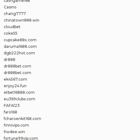
cashgame168
Casino
chang7777
chinatown888.win
cloudbet
coke55
cupcake88x.com
daruma1688.com
dgb222hot.com
dr888
dr888bet.com
dr888bet.com
ek4567.com
enjoy24.fun
etbet16888.com
eu369clubs.com
FAFA123
faro168
fcharoenkit168.com
finnivips.com
fiwdee.win
fortune99vip.com