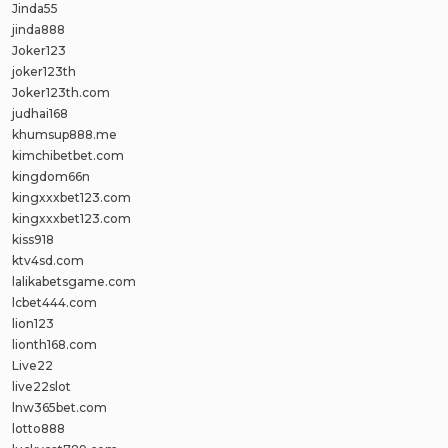
Jinda55
jinda888
Joker123
joker123th
Joker123th.com
judhai168
khumsup888.me
kimchibetbet.com
kingdom66n
kingxxxbet123.com
kingxxxbet123.com
kiss918
ktv4sd.com
lalikabetsgame.com
lcbet444.com
lion123
lionth168.com
Live22
live22slot
lnw365bet.com
lotto888