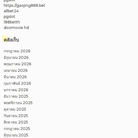
https://gaojing888.bet
allbet24
pgslot
188betth
doomovie hd
คลังเก็บ
กรกฎาคม 2026
มิถุนายน 2026
พฤษภาคม 2026
เมษายน 2026
มีนาคม 2026
กุมภาพันธ์ 2026
มกราคม 2026
ธันวาคม 2025
พฤศจิกายน 2025
ตุลาคม 2025
กันยายน 2025
สิงหาคม 2025
กรกฎาคม 2025
มิถุนายน 2025