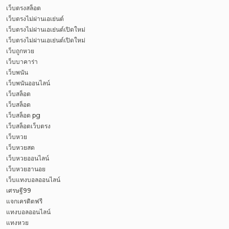
เว็บตรงสล็อต
เว็บตรงไม่ผ่านเอเย่นต์
เว็บตรงไม่ผ่านเอเย่นต์เปิดใหม่
เว็บตรงไม่ผ่านเอเย่นต์เปิดใหม่
เว็บถูกหวย
เว็บบาคาร่า
เว็บพนัน
เว็บพนันออนไลน์
เว็บสล็อต
เว็บสล็อต
เว็บสล็อต pg
เว็บสล็อตเว็บตรง
เว็บหวย
เว็บหวยสด
เว็บหวยออนไลน์
เว็บหวยฮานอย
เว็บแทงบอลออนไลน์
เศรษฐี99
แจกเครดิตฟรี
แทงบอลออนไลน์
แทงหวย