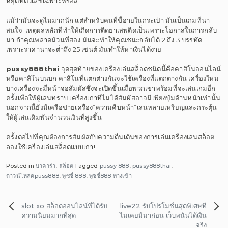
หยุดที่ตัวเลขเฉพาะหรือสี
แม้ว่ามันจะดูไม่มากนัก แต่สําหรับคนที่ขี้อายในกระเป๋า มันเป็นเกมที่น่า
สนใจ. เหตุผลหลักที่ทําให้เกิดการติดยาเสพติดเป็นเพราะโอกาสในการกลับ
มา ถ้าคุณพลาดม้วนที่สอง มันจะทําให้คุณชนะกลับได้ 2 ถึง 3 บรรทัด.
เพราะราคาน่าจะต่ําถึง 25 เซนต์ มันทําให้หาเงินได้ง่าย.
pussy888thai
จุดสุดท้ายของเครื่องเล่นสล็อตชนิดนี้คือคาสิโนออนไลน์
หรือคาสิโนบนบก คาสิโนที่แตกต่างกันจะใช้เครื่องที่แตกต่างกัน เครื่องใหม่
บางเครื่องจะมีหน้าจอสัมผัสซึ่งจะเปิดขึ้นเมื่อพวกเขาพร้อมที่จะเล่นเกมอีก
ครั้งเพื่อให้ผู้เล่นทราบ เครื่องเก่าที่ไม่ได้สัมผัสอาจมีเพียงปุ่มด้านหน้าเท่านั้น
นอกจากนี้ยังมีเครือข่ายเครื่อง”ความคืบหน้า”เล่นหลายเหรียญและกระตุ้น
ให้ผู้เล่นเดิมพันจํานวนเงินที่สูงขึ้น
ครั้งต่อไปที่คุณต้องการสัมผัสกับความตื่นเต้นของการเล่นเครื่องเล่นสล็อต
ลองใช้เครื่องเล่นสล็อตแบบเก่า!
Posted in
บาคาร่า
,
สล็อต
Tagged
pussy 888
,
pussy888thai
,
ดาวน์โหลดpuss888
,
พุซซี่ 888
,
พุซซี่888 ทางเข้า
แนะแนว
slot xo สล็อตออนไลน์ที่ได้รับ
live22 รับโปรโมชั่นสุดพิเศษที่
เรื่อง
ความนิยมมากที่สุด
ไม่เคยมีมาก่อน เว็บพนันได้เงิน
จริง