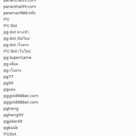
pananthai99.com
pananthai99.com
paramax1688.info
PG
PG Slot
pg slot ทางเข้า
pg slot เปิดใหม่
pg slot เว็บตรง
PG Slot เว็บใหม่
pg SuperGame
pg สล็อต
pg เว็บตรง
pg77
pg99
pgceo
pggold168bet.com
pggold168bet.com
pgheng
pgheng99
pgjoker69
pgk44b
PGSlot