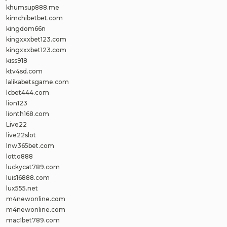
khumsup888.me
kimchibetbet.com
kingdom66n
kingxxxbet123.com
kingxxxbet123.com
kiss918
ktv4sd.com
lalikabetsgame.com
lcbet444.com
lion123
lionth168.com
Live22
live22slot
lnw365bet.com
lotto888
luckycat789.com
luis16888.com
lux555.net
m4newonline.com
m4newonline.com
mac1bet789.com