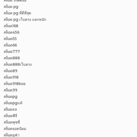
สล็อต 918kiss
สล็อต pg
สล็อต pg ที่ดีที่สุด
สล็อต pg เว็บตรง แตกหนัก
สล็อต168
สล็อต456
สล็อต55
สล็อต66
สล็อต777
สล็อต888
สล็อต888เว็บตรง
สล็อต89
สล็อต918
สล็อต918kiss
สล็อต99
สล็อตpg
สล็อตpgแท้
สล็อตxo
สล็อตพีจี
สล็อตพุซซี่
สล็อตยอดนิยม
สล็อตยูฟ่า