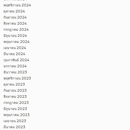
พฤศจิกายน 2024
ตุลาคม 2024
กันยายน 2024
สิงหาคม 2024
กรกฎาคม 2024
มิถุนายน 2024
พฤษภาคม 2024
เมษายน 2024
มีนาคม 2024
กุมภาพันธ์ 2024
มกราคม 2024
ธันวาคม 2023
พฤศจิกายน 2023
ตุลาคม 2023
กันยายน 2023
สิงหาคม 2023
กรกฎาคม 2023
มิถุนายน 2023
พฤษภาคม 2023
เมษายน 2023
มีนาคม 2023