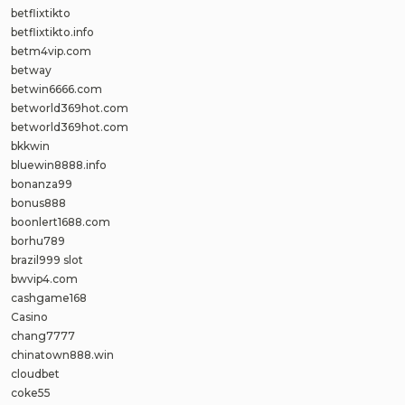
betflixtikto
betflixtikto.info
betm4vip.com
betway
betwin6666.com
betworld369hot.com
betworld369hot.com
bkkwin
bluewin8888.info
bonanza99
bonus888
boonlert1688.com
borhu789
brazil999 slot
bwvip4.com
cashgame168
Casino
chang7777
chinatown888.win
cloudbet
coke55