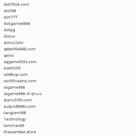
slot1111ok.com
slot168
slot777
slotgame6666
slotpg
Slotxo
slotxo24hr
spbetflik888.com
spinix
sqgame555s.com
sretthi99
ss168vip.com
ssc915casino.com
ssgame666
ssgame666 เข้าสู่ระบบ
starrich99.com
sudyod888s.com
tangtem168
Technology
temmax69
thaisiambet.store