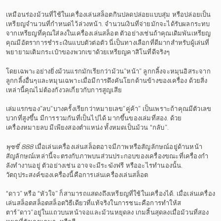
เหมือนร่องม้วนที่ใช้ในเครื่องเล่นสล็อตกินปลดปล่อยแบบสุ่ม หรือปล่อยเป็น
เหรียญจํานวนที่กําหนดไว้ล่วงหน้า. จํานวนเงินที่จ่ายมักจะได้รับผลกระทบ
จากเหรียญที่คุณใส่ลงในเครื่องเล่นสล็อต ตัวอย่างเช่นถ้าคุณเดิมพันเหรียญ
คุณมีอัตราการชําระเงินแบบตัวต่อตัว นี่เป็นทางเลือกที่ดีมากสําหรับผู้เล่นที่
พยายามเติมกระเป๋าของพวกเขาด้วยเหรียญคาสิโนที่ดีจริงๆ
โดยเฉพาะอย่างยิ่งม้วนแรกมักเรียกว่าม้วน”หน้า” ลูกกลิ้งจะหมุนอิสระจาก
ลูกกลิ้งอื่นๆและหมุนเฉพาะเมื่อมีการดึงคันโยกด้านข้างของเครื่อง ด้วยสิ่ง
เหล่านี้คุณไม่ต้องกังวลเกี่ยวกับการสูญเสีย
เล่มแรกของ”ลบ”บางครั้งเรียกว่าหมายเลข”คู่ค้า” เป็นเพราะถ้าคุณมีตัวเลข
บวกที่สูงขึ้น มีการรวมกันที่เป็นไปได้ มากขึ้นของเล่มที่สอง. ด้วย
เครื่องหมายลบ มีเพียงสองตําแหน่ง ทั้งหมดเป็นม้วน “กลับ”.
พุซซี่ 888
เมื่อเล่นเครื่องเล่นสล็อตอาจมีภาพหรือสัญลักษณ์อยู่ด้านหน้า
สัญลักษณ์เหล่านี้จะตรงกับภาพบนส่วนประกอบของเครื่องขณะที่เครื่องกํา
ลังทํางานอยู่ ตัวอย่างเช่น อาจจะมีระฆังฟรี หรืออะไรทํานองนั้น.
วัตถุประสงค์ของเครื่องนี้คือการเล่นเครื่องเล่นสล็อต
“ดาว” หรือ “หัวใจ” ก็สามารถแสดงถึงเหรียญที่ใช้ในเครื่องได้. เมื่อเล่นเครื่อง
เล่นสล็อตสล็อตสล็อตวิธีเดียวที่แท้จริงในการชนะคือการทําให้ส
ตาร์”ดาว”อยู่ในแถวบนหน้าจอและม้วนหยุดลง เกมสิ้นสุดลงเมื่อม้วนที่สอง