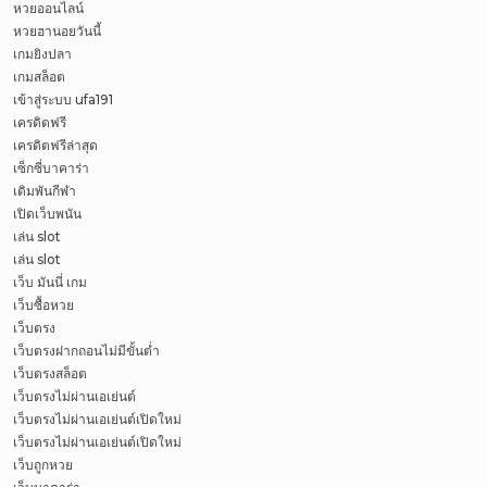
หวยออนไลน์
หวยฮานอยวันนี้
เกมยิงปลา
เกมสล็อต
เข้าสู่ระบบ ufa191
เครดิตฟรี
เครดิตฟรีล่าสุด
เซ็กซี่บาคาร่า
เดิมพันกีฬา
เปิดเว็บพนัน
เล่น slot
เล่น slot
เว็บ มันนี่ เกม
เว็บซื้อหวย
เว็บตรง
เว็บตรงฝากถอนไม่มีขั้นต่ำ
เว็บตรงสล็อต
เว็บตรงไม่ผ่านเอเย่นต์
เว็บตรงไม่ผ่านเอเย่นต์เปิดใหม่
เว็บตรงไม่ผ่านเอเย่นต์เปิดใหม่
เว็บถูกหวย