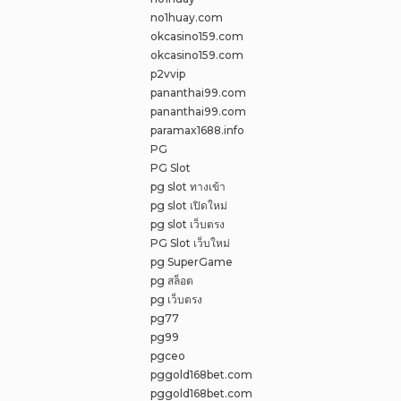
no1huay.com
okcasino159.com
okcasino159.com
p2vvip
pananthai99.com
pananthai99.com
paramax1688.info
PG
PG Slot
pg slot ทางเข้า
pg slot เปิดใหม่
pg slot เว็บตรง
PG Slot เว็บใหม่
pg SuperGame
pg สล็อต
pg เว็บตรง
pg77
pg99
pgceo
pggold168bet.com
pggold168bet.com