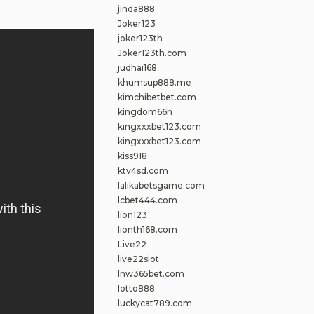
jinda888
Joker123
joker123th
Joker123th.com
judhai168
khumsup888.me
kimchibetbet.com
kingdom66n
kingxxxbet123.com
kingxxxbet123.com
kiss918
ktv4sd.com
lalikabetsgame.com
lcbet444.com
lion123
lionth168.com
Live22
live22slot
lnw365bet.com
lotto888
luckycat789.com