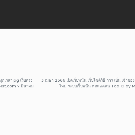
ทุกเวลา pg เว็บตรง
3 เมษา 2566 เปิดเว็บพนัน เว็บไซต์วิธี การ เป็น เจ้าของ
-1st.com 7 มีนาคม
ใหม่ ระบบเว็บพนัน ทดลองเล่น Top 19 by M