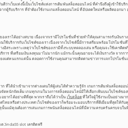
ันตีว่าเว็บแห่งนี้เป็นเว็บไซต์แห่งการเดิมพันสล็อตออนไลน์ ที่คำนึงถึงผู้เข้าใช้บ
จากผู้รับบริการ ที่จำต้องใช้งานเกมสล็อตออนไลน์ ที่อัปเดตใหม่หรือผลิตออกมา ส
องเราได้อย่างสบาย เนื่องจากเรามีโปรโมชั่นที่ช่วยทำให้คุณสามารถรับเงินรางวัล
ุณใช้บริการกับเว็บไซต์ของเรา เนื่องจากเว็บไซต์นี้มีการเตรียมพร้อมโปรโมชั่นที
่างอิสระเพราะเหตุว่าเว็บไซต์ของเรามีทั้งระบบทดลองเล่น หรือคุณจะใช้เครดิตฟร
ช้บริการ ที่เตรียมเงินลงทุนมาไม่มากนัก แม้กระนั้นคุณยายจะได้เงินรางวัล จากก
พียงแต่หนแรกแค่นั้น ตลอดการใช้งานคุณสามารถติดตามข่าวการแจกโปรโมชั่นเคร
ี่ได้นำเข้ามาจากต่างแดนให้ผู้เล่นได้ทำความรู้จัก เกมการเดิมพันสล็อตออนไ
างจัดหนักจัดเต็ม เกมทุกเกมในวงการสล็อตออนไลน์มีให้เลือกเฟ้นบนเว็บไซต์ของ
มอยากได้อย่างดีที่สุด พวกเราถือได้ว่าเป็น
เว็บสล็อต
ที่ใส่ใจผู้ใช้งานเป็นอย่างมา
ระเทศไทยหรือต่างประเทศ เว็บไซต์ของเราก็พร้อมจะมอบบริการที่ดีเยี่ยมที่สุดให้ก
้วยเหตุนั้นแม้คุณต้องการเล่นเกมการพนันสล็อตออนไลน์ที่มีความครบครันครบจบในท
อต Jinda55 slot เครดิตฟรี