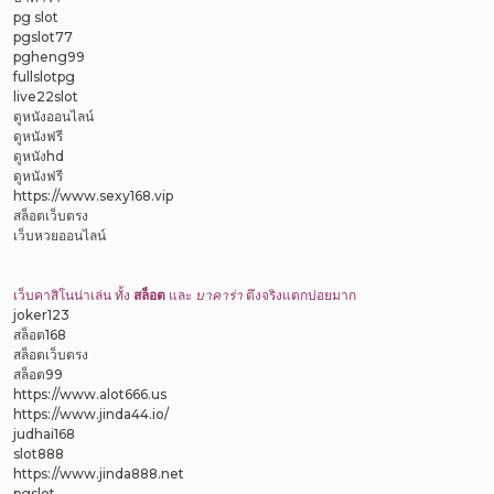
pg slot
pgslot77
pgheng99
fullslotpg
live22slot
ดูหนังออนไลน์
ดูหนังฟรี
ดูหนังhd
ดูหนังฟรี
https://www.sexy168.vip
สล็อตเว็บตรง
เว็บหวยออนไลน์
เว็บคาสิโนน่าเล่น ทั้ง
สล็อต
และ
บาคาร่า
ตึงจริงแตกบ่อยมาก
joker123
สล็อต168
สล็อตเว็บตรง
สล็อต99
https://www.alot666.us
https://www.jinda44.io/
judhai168
slot888
https://www.jinda888.net
pgslot