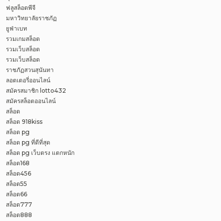
ฟลูสล็อตพีจี
มหาวิทยาลัยราชภัฏ
ยูฟ่าเบท
รวมเกมสล็อต
รวมเว็บสล็อต
รวมเว็บสล็อต
ราชภัฏสวนสุนันทา
ลอตเตอรี่ออนไลน์
สมัครสมาชิก lotto432
สมัครสล็อตออนไลน์
สล็อต
สล็อต 918kiss
สล็อต pg
สล็อต pg ที่ดีที่สุด
สล็อต pg เว็บตรง แตกหนัก
สล็อต168
สล็อต456
สล็อต55
สล็อต66
สล็อต777
สล็อต888