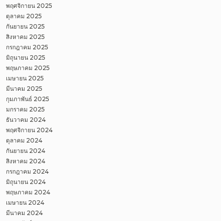
พฤศจิกายน 2025
ตุลาคม 2025
กันยายน 2025
สิงหาคม 2025
กรกฎาคม 2025
มิถุนายน 2025
พฤษภาคม 2025
เมษายน 2025
มีนาคม 2025
กุมภาพันธ์ 2025
มกราคม 2025
ธันวาคม 2024
พฤศจิกายน 2024
ตุลาคม 2024
กันยายน 2024
สิงหาคม 2024
กรกฎาคม 2024
มิถุนายน 2024
พฤษภาคม 2024
เมษายน 2024
มีนาคม 2024