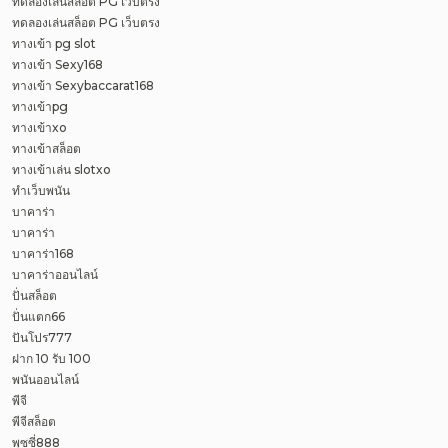
ทดลองเล่นสล็อต PG เว็บตรง
ทดลองเล่นสล็อต PG เว็บตรง
ทางเข้า pg slot
ทางเข้า Sexy168
ทางเข้า Sexybaccarat168
ทางเข้าpg
ทางเข้าxo
ทางเข้าสล็อต
ทางเข้าเล่น slotxo
ทำเว็บพนัน
บาคาร่า
บาคาร่า
บาคาร่า168
บาคาร่าออนไลน์
ปั่นสล็อต
ปั่นแตก66
ปันโปร777
ฝาก 10 รับ 100
พนันออนไลน์
พีจี
พีจีสล็อต
พุซซี่888