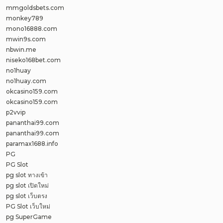
mmgoldsbets.com
monkey789
mono16888.com
mwin9s.com
nbwin.me
niseko168bet.com
no1huay
no1huay.com
okcasino159.com
okcasino159.com
p2vvip
pananthai99.com
pananthai99.com
paramax1688.info
PG
PG Slot
pg slot ทางเข้า
pg slot เปิดใหม่
pg slot เว็บตรง
PG Slot เว็บใหม่
pg SuperGame