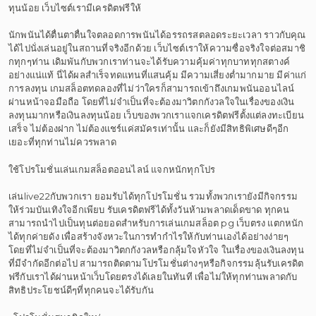
ทุนน้อย เว็บไซต์เรามีเครดิตฟรีให้
นักพนันได้ตื่นตาตื่นใจตลอดการพนันได้อรรถรสตลอดระยะเวลา ราวกับคุณ
ได้ไปนั่งเล่นอยู่ในสถานที่จริงอีกด้วย เว็บไซต์เราให้ความซื่อจริงใจต่อสมาชิ
กทุกๆท่าน เดิมพันกับพวกเราท่านจะได้รับความคุ้มค่าทุกบาททุกสตางค์
อย่างแน่แท้ นี่ได้ผลสำเร็จทดแทนที่แสนคุ้ม มีความเสี่ยงต่ำมากมาย มีค่าแก่
การลงทุน เกมสล็อตทดลองที่ไม่ว่าใครก็สามารถเข้าถึงเกมพนันออนไลน์
ผ่านหน้าจอมือถือ โดยที่ไม่จำเป็นที่จะต้องมาวิตกกังวลใจในเรื่องของเงิน
ลงทุนมากหรือเงินลงทุนน้อย เว็บของพวกเราแจกเครดิตฟรีตั้งแต่ลงทะเบียน
เสร็จ ไม่ต้องฝาก ไม่ต้องแชร์แค่สมัครเท่านั้น และก็ยังมีสิทธิพิเศษดีๆอีก
เยอะที่ทุกท่านไม่ควรพลาด
ใช้โปรโมชั่นเล่นเกมสล็อตออนไลน์ แจกหนักทุกโปร
เล่นlive22กับพวกเรา ยอมรับได้ทุกโปรโมชั่น รวมทั้งพวกเรายังมีกิจกรรม
ให้ร่วมบันเทิงใจอีกเพียบ รับเครดิตฟรีได้ทั้งวันห้ามพลาดเด็ดขาด ทุกคน
สามารถนำไปเป็นทุนต่อยอดสำหรับการเล่นเกมสล็อต pg เว็บตรง แตกหนัก
ได้ทุกค่ายดัง เพื่อสร้างจังหวะในการทำกำไรให้กับท่านเองได้อย่างง่ายๆ
โดยที่ไม่จำเป็นที่จะต้องมาวิตกกังวลหรือกลุ้มใจหัวใจ ในเรื่องของเงินลงทุน
ที่มีจำกัดอีกต่อไป สามารถติดตามโปรโมชั่นต่างๆหรือกิจกรรมลุ้นรับเครดิต
ฟรีกับเราได้ผ่านหน้าเว็บโดยตรงได้เลยในทันที เพื่อไม่ให้ทุกท่านพลาดกับ
สิทธิประโยชน์ดีๆที่ทุกคนจะได้รับกัน