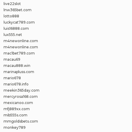
live22slot
lnw365bet.com
lotto888
luckycat789.com
luis16888.com
lux555.net
m4newonline.com
m4newonline.com
mac1bet789.com
macau69
macau888.win
marinapluss.com
mario678
mario678.info
meekin365day.com
mercyrosa168.com
mexicanoo.com
mfj889xx.com
mib555s.com
mmgoldsbets.com
monkey789