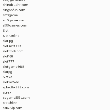
shinobi24hr.com
sing55fun.com
six9game
six9game.win
sl99games.com
Slot
Slot Online
slot pg
slot เครดิตฟรี
slot1111ok.com
slot168
slot777
slotgame6666
slotpg
Slotxo
slotxo24hr
spbetflik888.com
spinix
sqgame555s.com
sretthi99
ss168vip.com