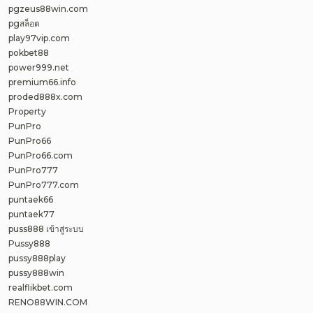
pgzeus88win.com
pgสล็อต
play97vip.com
pokbet88
power999.net
premium66.info
proded888x.com
Property
PunPro
PunPro66
PunPro66.com
PunPro777
PunPro777.com
puntaek66
puntaek77
puss888 เข้าสู่ระบบ
Pussy888
pussy888play
pussy888win
realflikbet.com
RENO88WIN.COM