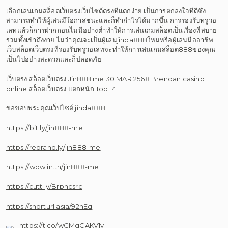
เลือกเล่นเกมสล็อตเว็บตรงเว็บไซต์ตรงที่แตกง่าย เป็นการตกลงใจที่ดีซึ่ง
สามารถทำให้ผู้เล่นมีโอกาสชนะและก็ทำกำไรได้มากขึ้น การรองรับทรูวอ
เลทแล้วก็การฝากถอนไม่มีอย่างต่ำทำให้การเล่นเกมสล็อตเป็นเรื่องที่สบาย
รวมทั้งเข้าถึงง่าย ไม่ว่าคุณจะเป็นผู้เล่นjinda888ใหม่หรือผู้เล่นมืออาชีพ
เว็บสล็อตเว็บตรงที่รองรับทรูวอเลทจะทำให้การเล่นเกมสล็อต888ของคุณ
เป็นไปอย่างสะดวกและก็ปลอดภัย
เว็บตรง สล็อตเว็บตรง Jin888.me 30 MAR 2568 Brendan casino
online สล็อตเว็บตรง แตกหนัก Top 14
ขอขอบพระคุณเว็ปไซต์
jinda888
https://bit.ly/jin888-me
https://rebrand.ly/jin888-me
https://wow.in.th/jin888-me
https://cutt.ly/Brphcsrc
https://shorturl.asia/92hEq
https://t.co/wGMgCAKV1y