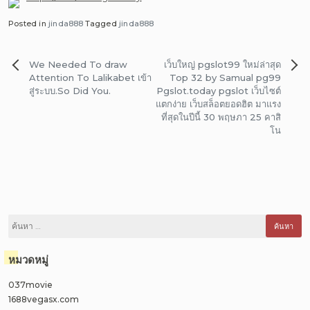
Posted in
jinda888
Tagged
jinda888
แนะแนว
We Needed To draw
เว็บใหญ่ pgslot99 ใหม่ล่าสุด
เรื่อง
Attention To Lalikabet เข้า
Top 32 by Samual pg99
สู่ระบบ.So Did You.
Pgslot.today pgslot เว็บไซต์
แตกง่าย เว็บสล็อตยอดฮิต มาแรง
ที่สุดในปีนี้ 30 พฤษภา 25 คาสิ
โน
ค้นหา
สำหรับ:
หมวดหมู่
037movie
1688vegasx.com