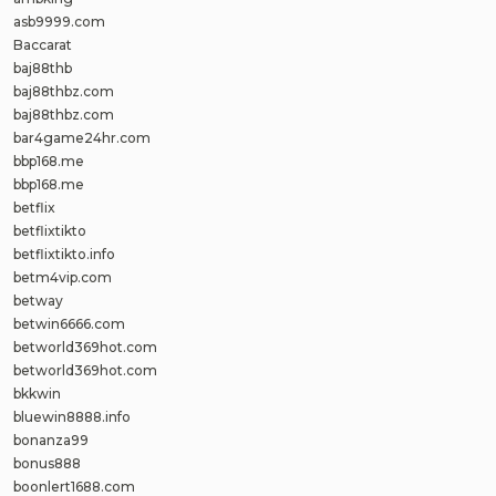
asb9999.com
Baccarat
baj88thb
baj88thbz.com
baj88thbz.com
bar4game24hr.com
bbp168.me
bbp168.me
betflix
betflixtikto
betflixtikto.info
betm4vip.com
betway
betwin6666.com
betworld369hot.com
betworld369hot.com
bkkwin
bluewin8888.info
bonanza99
bonus888
boonlert1688.com