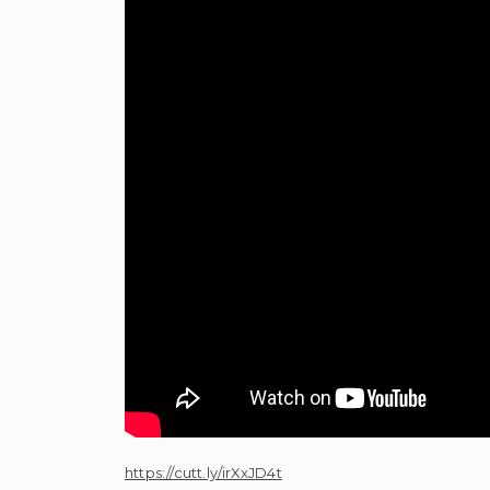
https://cutt.ly/irXxJD4t