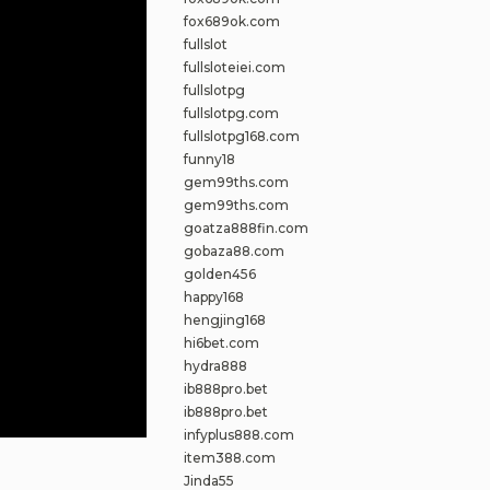
fox689ok.com
fullslot
fullsloteiei.com
fullslotpg
fullslotpg.com
fullslotpg168.com
funny18
gem99ths.com
gem99ths.com
goatza888fin.com
gobaza88.com
golden456
happy168
hengjing168
hi6bet.com
hydra888
ib888pro.bet
ib888pro.bet
infyplus888.com
item388.com
Jinda55