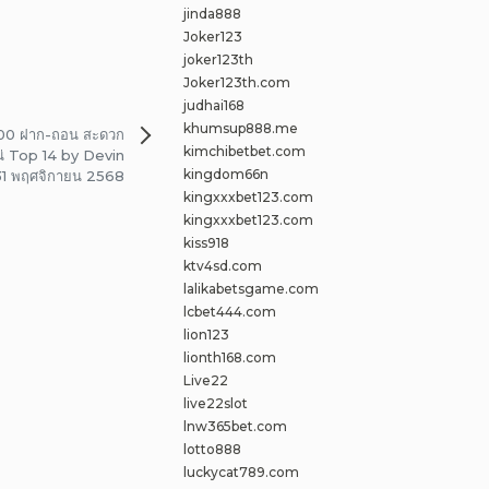
jinda888
Joker123
joker123th
Joker123th.com
judhai168
khumsup888.me
ี 100 ฝาก-ถอน สะดวก
kimchibetbet.com
แน่ Top 14 by Devin
kingdom66n
31 พฤศจิกายน 2568
kingxxxbet123.com
kingxxxbet123.com
kiss918
ktv4sd.com
lalikabetsgame.com
lcbet444.com
lion123
lionth168.com
Live22
live22slot
lnw365bet.com
lotto888
luckycat789.com