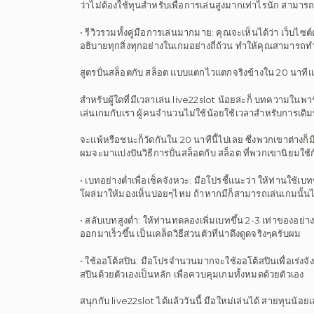
ว่าไม่ต้องใช้ทุนสำหรับเพื่อการเล่นสูงมากเท่าไรนัก สามารถ
• รีวิวรวมทั้งคู่มือการเล่นมากมาย: คุณจะเห็นได้ว่า เว็บ
อธิบายทุกสิ่งทุกอย่างในเกมอย่างถี่ถ้วน ทำให้คุณสามารถ
สูตรปั่นสล็อตกับ สล็อต แบบแตกไวแตกจริงข้างใน 20 นาทีแค
สำหรับผู้ใดที่มีเวลาเล่น live22slot น้อยล่ะก็ บทความใน
เล่นเกมกับเรา ผู้คนจำนวนไม่ใช้น้อยใช้เวลาสำหรับการเดิมพั
จะแพ้หรือชนะก็วัดกันใน 20 นาทีนี้ไปเลย ซึ่งพวกเขาต่างก
ผมจะมาแบ่งปันวิธีการปั่นสล็อตกับ สล็อต ที่พวกเขานิยมใช้
• เบทอย่างต่ำเพื่อเช็คจังหวะ: มือโปรชี้แนะว่า ให้ท่านใช้เ
โผล่มาให้มองเห็นบ่อยๆไหม ถ้าหากมีก็สามารถเล่นเกมนั้นไ
• สลับเบทสูงต่ำ: ให้ท่านทดลองเพิ่มเบทขึ้น 2-3 เท่าของอย
ออกมาเร็วขึ้น เป็นเคล็ดวิธีส่วนตัวที่น่าดึงดูดจริงๆครับผม
• ใช้ออโต้สปิน: มือโปรจำนวนมากจะใช้ออโต้สปินเพื่อเร่งจั
สปินด้วยตัวเองเป็นหลัก เพื่อควบคุมเกมทั้งหมดด้วยตัวเอง
สนุกกับ live22slot ได้แล้ววันนี้ มือใหม่เล่นได้ สายทุนน้อ