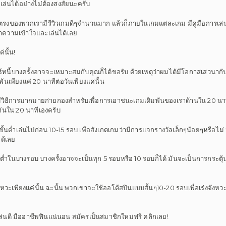
เล่นได้อย่างไม่ต้องสงสัยนะครับ
ไซต์ตรงของพวกเรามีรีวิวเกมดีๆจำนวนมาก แล้วก็ภายในเกมแต่ละเกม มีคู่มือการเล่น
ทำความเข้าใจและเล่นได้เลย
่นั้น!
พาร์ทนี้บางครั้งอาจจะเหมาะสมกับคุณก็ได้ขอรับ ด้วยเหตุว่าผมได้มีโอกาสเสวนาก
นเพียงแค่ 20 นาทีต่อวันเพียงแค่นั้น
็มีวิธีการมากมายก่ายกองสำหรับเพื่อการเอาชนะเกมเดิมพันของเราด้านใน 20 นาท
กันใน 20 นาทีเองครับ
บทขั้นต่ำเล่นไปก่อน 10-15 รอบ เพื่อสังเกตเกมว่ามีการแจกรางวัลเล็กๆน้อยๆหรือไม่
ด้เลย
่างต่ำในบางรอบ บางครั้งอาจจะเป็นทุก 5 รอบหรือ 10 รอบก็ได้ มันจะเป็นการกระต
งหวะเพียงแค่นั้น ฉะนั้น พวกเขาจะใช้ออโต้สปินแบบสั้นๆ10-20 รอบเพื่อเร่งจังหว
ยเล่นดี มืออาชีพฟินแน่นอน สมัครเป็นสมาชิกใหม่ฟรี คลิกเลย!