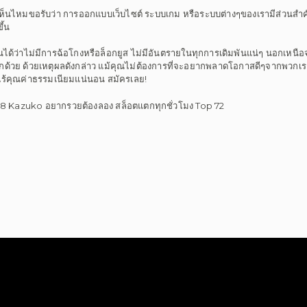
ง? เห็นไหมขอรับว่า การออกแบบเว็บไซต์ ระบบเกม หรือระบบต่างๆของเรามีส่วนสำคั
ึ้น
มั่นได้ว่าไม่มีการฉ้อโกงหรือล็อกยูส ไม่มีอันตรายในทุกการเดิมพันแน่ๆ นอกเหนือ
ีกด้วย ด้วยเหตุผลดังกล่าว แม้คุณไม่ต้องการที่จะอยากพลาดโอกาสดีๆจากพวกเรา
ี ไร้คุณค่าธรรมเนียมแน่นอน สมัครเลย!
568 Kazuko อยากรวยต้องลอง สล็อตแตกทุกชั่วโมง Top 72