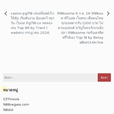
แนะแนว
casino pg718 เล่นสล็อตยังไง
918kissme 6 ก.ค. 26 918kiss
เรื่อง
ให้คุ้ม เริ่มต้นง่าย ลุ้นแตกไวทุก
คาสิโนสด เว็บตรง เพื่อคนไทย
วัน เว็บแม่ Pg718.co ทดลอง
ทุกยอดฝากรับ 1,000 บาท ไม่
เล่น Top 89 by Trent 1
ผ่านเอเย่นต์ ขวัญใจคนรักเกมยิง
webตรง กรกฎาคม 2026
ปลา 918kissme กดรับเครดิต
ฟรีได้เอง Top 18 by Betsy
allbet24hr.live
ค้นหา
สำหรับ:
หมวดหมู่
037movie
1688vegasx.com
168slot