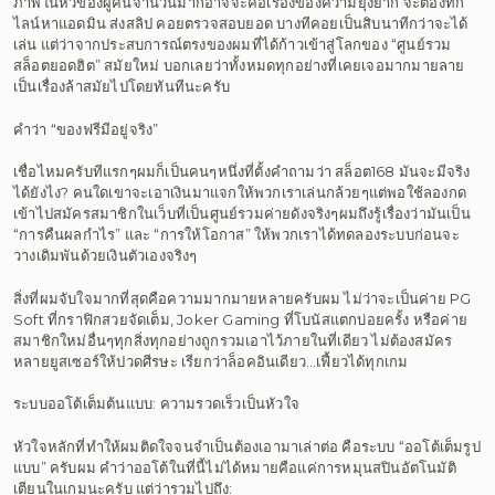
ภาพในหัวของผู้คนจำนวนมากอาจจะคือเรื่องของความยุ่งยาก จะต้องทัก
ไลน์หาแอดมิน ส่งสลิป คอยตรวจสอบยอด บางทีคอยเป็นสิบนาทีกว่าจะได้
เล่น แต่ว่าจากประสบการณ์ตรงของผมที่ได้ก้าวเข้าสู่โลกของ “ศูนย์รวม
สล็อตยอดฮิต” สมัยใหม่ บอกเลยว่าทั้งหมดทุกอย่างที่เคยเจอมากมายลาย
เป็นเรื่องล้าสมัยไปโดยทันทีนะครับ
คำว่า “ของฟรีมีอยู่จริง”
เชื่อไหมครับทีแรกๆผมก็เป็นคนๆหนึ่งที่ตั้งคำถามว่า สล็อต168 มันจะมีจริง
ได้ยังไง? คนใดเขาจะเอาเงินมาแจกให้พวกเราเล่นกล้วยๆแต่พอใช้ลองกด
เข้าไปสมัครสมาชิกในเว็บที่เป็นศูนย์รวมค่ายดังจริงๆผมถึงรู้เรื่องว่ามันเป็น
“การคืนผลกำไร” และ “การให้โอกาส” ให้พวกเราได้ทดลองระบบก่อนจะ
วางเดิมพันด้วยเงินตัวเองจริงๆ
สิ่งที่ผมจับใจมากที่สุดคือความมากมายหลายครับผม ไม่ว่าจะเป็นค่าย PG
Soft ที่กราฟิกสวยจัดเต็ม, Joker Gaming ที่โบนัสแตกบ่อยครั้ง หรือค่าย
สมาชิกใหม่อื่นๆทุกสิ่งทุกอย่างถูกรวมเอาไว้ภายในที่เดียว ไม่ต้องสมัคร
หลายยูสเซอร์ให้ปวดศีรษะ เรียกว่าล็อคอินเดียว…เฟี้ยวได้ทุกเกม
ระบบออโต้เต็มต้นแบบ: ความรวดเร็วเป็นหัวใจ
หัวใจหลักที่ทำให้ผมติดใจจนจำเป็นต้องเอามาเล่าต่อ คือระบบ “ออโต้เต็มรูป
แบบ” ครับผม คำว่าออโต้ในที่นี้ไม่ได้หมายคือแค่การหมุนสปินอัตโนมัติ
เตียนในเกมนะครับ แต่ว่ารวมไปถึง: