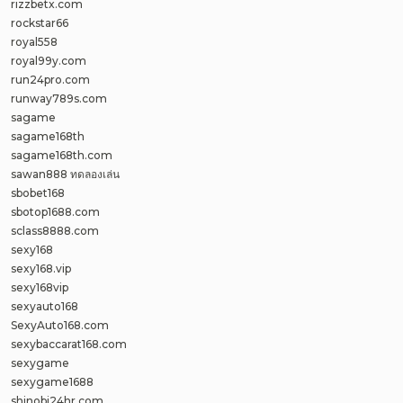
rizzbetx.com
rockstar66
royal558
royal99y.com
run24pro.com
runway789s.com
sagame
sagame168th
sagame168th.com
sawan888 ทดลองเล่น
sbobet168
sbotop1688.com
sclass8888.com
sexy168
sexy168.vip
sexy168vip
sexyauto168
SexyAuto168.com
sexybaccarat168.com
sexygame
sexygame1688
shinobi24hr.com