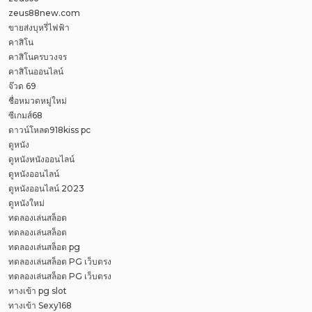
zeus88new.com
ขายส่งบุหรี่ไฟฟ้า
คาสิโน
คาสิโนครบวงจร
คาสิโนออนไลน์
จ๊วด 69
ชื่อหมวดหมู่ใหม่
ซีเกมส์68
ดาวน์โหลด918kiss pc
ดูหนัง
ดูหนังหนังออนไลน์
ดูหนังออนไลน์
ดูหนังออนไลน์ 2023
ดูหนังใหม่
ทดลองเล่นสล็อต
ทดลองเล่นสล็อต
ทดลองเล่นสล็อต pg
ทดลองเล่นสล็อต PG เว็บตรง
ทดลองเล่นสล็อต PG เว็บตรง
ทางเข้า pg slot
ทางเข้า Sexy168