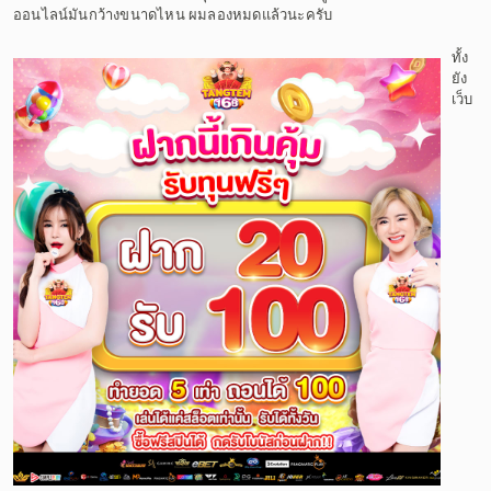
ออนไลน์มันกว้างขนาดไหน ผมลองหมดแล้วนะครับ
ทั้ง
ยัง
เว็บ