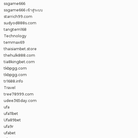
ssgame666
ssgame666 เข้าสู่ระบบ
starrich99.com
sudyod888s.com
tangtem168
Technology
temmax69
thaisiambet.store
thehulk888.com
tia8kingbet.com
tkbpgg.com
tkbpgg.com
tr1688.info
Travel
tree78999.com
udee365day.com
ufa
ufa11bet
Ufa89bet
ufa9r
ufabet