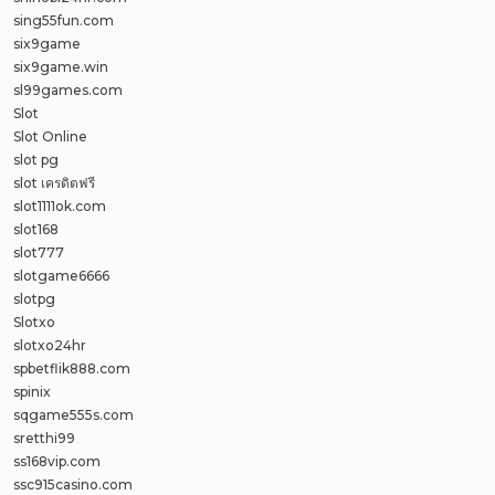
sing55fun.com
six9game
six9game.win
sl99games.com
Slot
Slot Online
slot pg
slot เครดิตฟรี
slot1111ok.com
slot168
slot777
slotgame6666
slotpg
Slotxo
slotxo24hr
spbetflik888.com
spinix
sqgame555s.com
sretthi99
ss168vip.com
ssc915casino.com