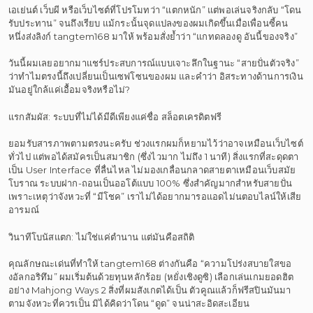
เอเย่นต์ เว็บผี หรือเว็บไซต์ที่โปรโมทว่า “แตกหนัก” แต่พอเล่นจริงกลับ “โดน
รับประทาน” จนถึงเรียบ แม้กระนั้นจุดแปลงของผมเกิดขึ้นเมื่อเพื่อนซี้คน
หนึ่งส่งลิงก์ tangtem168 มาให้ พร้อมสั่งย้ำว่า “แกทดลองดู อันนี้ของจริง”
วันนี้ผมเลยอยากมาแชร์ประสบการณ์แบบเจาะลึกในฐานะ “สายปั่นตัวจริง”
ว่าทำไมตรงนี้ถึงเปลี่ยนเป็นเซฟโซนของผม และคำว่า อิสระทางด้านการเงิน
มันอยู่ใกล้แค่เอื้อมจริงหรือไม่?
แรกสัมผัส: ระบบที่ไม่ได้มีดีเพียงแค่ชื่อ สล็อตเครดิตฟรี
ยอมรับสารภาพตามตรงนะครับ ช่วงแรกผมก็หยามไว้ว่าอาจเหมือนเว็บไซต์
ทั่วไป แต่พอได้สมัครเป็นสมาชิก (ซึ่งไวมาก ไม่ถึง 1 นาที) สิ่งแรกที่สะดุดตา
เป็น User Interface ที่ลื่นไหล ไม่มองเกลื่อนกลาดสายตาเหมือนเว็บสมัย
โบราณ ระบบฝาก-ถอนเป็นออโต้แบบ 100% ซึ่งสำคัญมากสำหรับสายปั่น
เพราะเหตุว่าจังหวะที่ “มีโชค” เราไม่ได้อยากมารอแอดไม่นตอบไลน์ให้เสีย
อารมณ์
วินาทีโบนัสแตก: ไม่ใช่แค่ตำนาน แต่มันคือสถิติ
คุณลักษณะเด่นที่ทำให้ tangtem168 ต่างกันคือ “ความโปร่งสบายใสขอ
งอัลกอริทึม” ผมเริ่มต้นด้วยทุนหลักร้อย (หยั่งเชิงดูซิ) เลือกเล่นเกมยอดฮิต
อย่าง Mahjong Ways 2 สิ่งที่ผมสังเกตได้เป็น ตัวคูณแล้วก็ฟรีสปินมันมา
ตามจังหวะที่ควรเป็น มิได้คิดว่าโดน “ดูด” จนน่าสะอิดสะเอียน