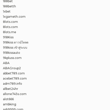
188bet
188betth
1xbet
1xgameth.com
8lots.com
8lots.com
8lots.me
918Kiss
918kiss ดาวน์โหลด
918kiss เข้าสู่ระบบ
918kissauto
9kpluss.com
ABA
ABAGroup2
abbet789.com
acebet789.com
adm789.info
allbet24hr
allone745s.com
alot666
ambking
asb9999.com