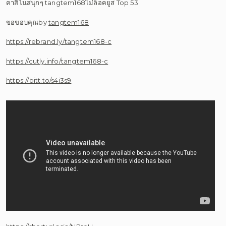
คาสิโนสนุกๆ tangtem168ไม่ล็อคยูส Top 53
ขอขอบคุณby
tangtem168
https://rebrand.ly/tangtem168-c
https://cutly.info/tangtem168-c
https://bitt.to/s4i3s9