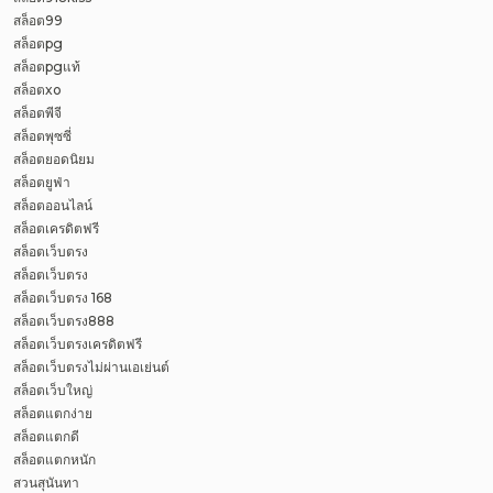
สล็อต99
สล็อตpg
สล็อตpgแท้
สล็อตxo
สล็อตพีจี
สล็อตพุซซี่
สล็อตยอดนิยม
สล็อตยูฟ่า
สล็อตออนไลน์
สล็อตเครดิตฟรี
สล็อตเว็บตรง
สล็อตเว็บตรง
สล็อตเว็บตรง 168
สล็อตเว็บตรง888
สล็อตเว็บตรงเครดิตฟรี
สล็อตเว็บตรงไม่ผ่านเอเย่นต์
สล็อตเว็บใหญ่
สล็อตแตกง่าย
สล็อตแตกดี
สล็อตแตกหนัก
สวนสุนันทา