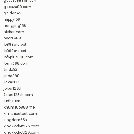
goatza888fin.com
gobaza88.com
golden456
happy168
hengjing168
hi6bet.com
hydra888
ib888pro.bet
ib888pro.bet
infyplus888.com
item388.com
Jinda55
jinda888
Joker123
joker123th
Joker123th.com
judhai168
khumsup888.me
kimchibetbet.com
kingdom66n
kingxxxbet123.com
kingxxxbet123.com