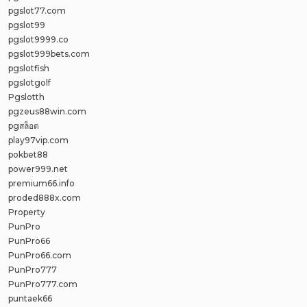
pgslot77.com
pgslot99
pgslot9999.co
pgslot999bets.com
pgslotfish
pgslotgolf
Pgslotth
pgzeus88win.com
pgสล็อต
play97vip.com
pokbet88
power999.net
premium66.info
proded888x.com
Property
PunPro
PunPro66
PunPro66.com
PunPro777
PunPro777.com
puntaek66