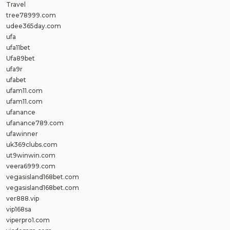
Travel
tree78999.com
udee365day.com
ufa
ufa11bet
Ufa89bet
ufa9r
ufabet
ufam11.com
ufam11.com
ufanance
ufanance789.com
ufawinner
uk369clubs.com
ut9winwin.com
veera6999.com
vegasisland168bet.com
vegasisland168bet.com
ver888.vip
vip168sa
viperpro1.com