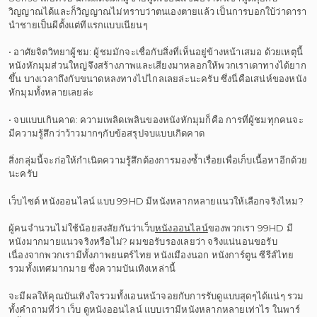
วิญญาณได้และก็วิญญาณไม่ทราบว่าตนเองตายแล้ว เป็นการบอกใบ้ว่าดารา
นำชายเป็นผีตั้งแต่ทีแรกแบบเนียนๆ
• อาศัยจิตวิทยาผู้ชม: ผู้ชมมักจะเชื่อกับสิ่งที่เห็นอยู่ข้างหน้าเสมอ ด้วยเหตุนี้
หนังหักมุมส่วนใหญ่จึงสร้างภาพและเสียงมาหลอกให้พวกเราเดาทางได้ยาก
ขึ้น บางเวลาถึงกับขนาดหลงทางไปไกลเลยล่ะนะครับ ซึ่งนี่คือเสน่ห์ของหนัง
หักมุมทั้งหลายเลยล่ะ
• จบแบบเกินคาด: ความเพลิดเพลินของหนังหักมุมก็คือ การที่ผู้ชมทุกคนจะ
มีความรู้สึกว่าว้าวมากๆกับข้อสรุปจบแบบเกิดคาด
สิ่งกลุ่มนี้จะก่อให้กำเนิดความรู้สึกต้องการมองซ้ำเรื่อยเพื่อเก็บเนื้อหาอีกด้วย
นะครับ
เว็บไซต์ หนังออนไลน์ แบบ 99HD มีหนังหลากหลายแนวให้เลือกจริงไหม?
ผู้คนจำนวนไม่ใช้น้อยสงสัยกันว่าเว็บ
หนังออนไลน์
ของพวกเรา 99HD มี
หนังมากมายแนวจริงหรือไม่? ผมขอรับรองเลยว่า จริงแน่นอนขอรับ
เนื่องจากพวกเรามีทั้งภาพยนตร์ไทย หนังเมืองนอก หนังการ์ตูน ซีรีส์ไทย
รวมทั้งเทศมากมาย ซึ่งความบันเทิงเหล่านี้
จะมีผลให้คุณบันเทิงใจรวมทั้งเอนหน้าจอยกับการรับดูแบบสุดๆได้แน่ๆ รวม
ทั้งคำถามที่ว่า เว็บ ดูหนังออนไลน์ แบบเรามีหนังหลากหลายเท่าไร ในพาร์