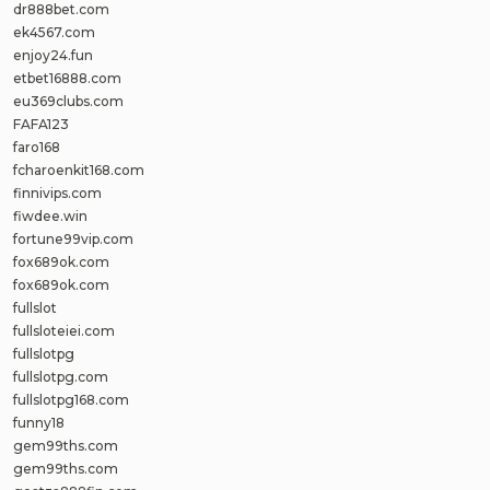
dr888bet.com
ek4567.com
enjoy24.fun
etbet16888.com
eu369clubs.com
FAFA123
faro168
fcharoenkit168.com
finnivips.com
fiwdee.win
fortune99vip.com
fox689ok.com
fox689ok.com
fullslot
fullsloteiei.com
fullslotpg
fullslotpg.com
fullslotpg168.com
funny18
gem99ths.com
gem99ths.com