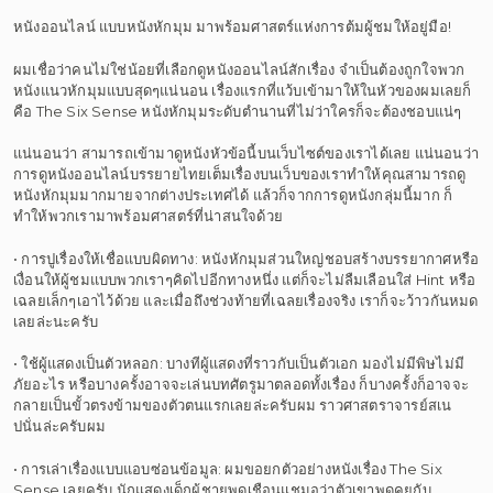
หนังออนไลน์ แบบหนังหักมุม มาพร้อมศาสตร์แห่งการต้มผู้ชมให้อยู่มือ!
ผมเชื่อว่าคนไม่ใช่น้อยที่เลือกดูหนังออนไลน์สักเรื่อง จำเป็นต้องถูกใจพวก
หนังแนวหักมุมแบบสุดๆแน่นอน เรื่องแรกที่แว้บเข้ามาให้ในหัวของผมเลยก็
คือ The Six Sense หนังหักมุมระดับตำนานที่ไม่ว่าใครก็จะต้องชอบแน่ๆ
แน่นอนว่า สามารถเข้ามาดูหนังหัวข้อนี้บนเว็บไซต์ของเราได้เลย แน่นอนว่า
การดูหนังออนไลน์บรรยายไทยเต็มเรื่องบนเว็บของเราทำให้คุณสามารถดู
หนังหักมุมมากมายจากต่างประเทศได้ แล้วก็จากการดูหนังกลุ่มนี้มาก ก็
ทำให้พวกเรามาพร้อมศาสตร์ที่น่าสนใจด้วย
• การปูเรื่องให้เชื่อแบบผิดทาง: หนังหักมุมส่วนใหญ่ชอบสร้างบรรยากาศหรือ
เงื่อนให้ผู้ชมแบบพวกเราๆคิดไปอีกทางหนึ่ง แต่ก็จะไม่ลืมเลือนใส่ Hint หรือ
เฉลยเล็กๆเอาไว้ด้วย และเมื่อถึงช่วงท้ายที่เฉลยเรื่องจริง เราก็จะว้าวกันหมด
เลยล่ะนะครับ
• ใช้ผู้แสดงเป็นตัวหลอก: บางทีผู้แสดงที่ราวกับเป็นตัวเอก มองไม่มีพิษไม่มี
ภัยอะไร หรือบางครั้งอาจจะเล่นบทศัตรูมาตลอดทั้งเรื่อง ก็บางครั้งก็อาจจะ
กลายเป็นขั้วตรงข้ามของตัวตนแรกเลยล่ะครับผม ราวศาสตราจารย์สเน
ปนั่นล่ะครับผม
• การเล่าเรื่องแบบแอบซ่อนข้อมูล: ผมขอยกตัวอย่างหนังเรื่อง The Six
Sense เลยครับ นักแสดงเด็กผู้ชายพูดเชือนแชมอว่าตัวเขาพูดคุยกับ