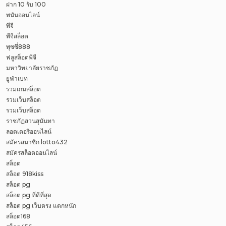
ฝาก 10 รับ 100
พนันออนไลน์
พีจี
พีจีสล็อต
พุซซี่888
ฟลูสล็อตพีจี
มหาวิทยาลัยราชภัฏ
ยูฟ่าเบท
รวมเกมสล็อต
รวมเว็บสล็อต
รวมเว็บสล็อต
ราชภัฏสวนสุนันทา
ลอตเตอรี่ออนไลน์
สมัครสมาชิก lotto432
สมัครสล็อตออนไลน์
สล็อต
สล็อต 918kiss
สล็อต pg
สล็อต pg ที่ดีที่สุด
สล็อต pg เว็บตรง แตกหนัก
สล็อต168