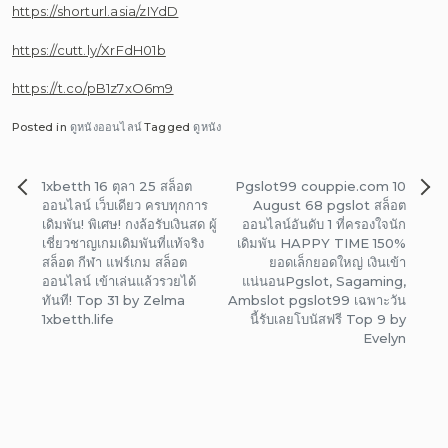
https://shorturl.asia/zIYdD
https://cutt.ly/XrFdH01b
https://t.co/pB1z7xO6m9
Posted in
ดูหนังออนไลน์
Tagged
ดูหนัง
แนะแนว
1xbetth 16 ตุลา 25 สล็อต
Pgslot99 couppie.com 10
เรื่อง
ออนไลน์ เว็บเดียว ครบทุกการ
August 68 pgslot สล็อต
เดิมพัน! พิเศษ! กงล้อรับเงินสด ผู้
ออนไลน์อันดับ 1 ที่ครองใจนัก
เชี่ยวชาญเกมเดิมพันที่แท้จริง
เดิมพัน HAPPY TIME 150%
สล็อต กีฬา แฟร์เกม สล็อต
ยอดเล็กยอดใหญ่ เงินเข้า
ออนไลน์ เข้าเล่นแล้วรวยได้
แน่นอนPgslot, Sagaming,
ทันที! Top 31 by Zelma
Ambslot pgslot99 เฉพาะวัน
1xbetth.life
นี้รับเลยโบนัสฟรี Top 9 by
Evelyn