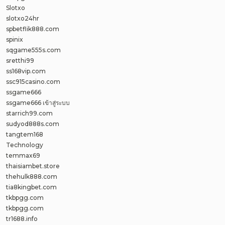
Slotxo
slotxo24hr
spbetflik888.com
spinix
sqgame555s.com
sretthi99
ss168vip.com
ssc915casino.com
ssgame666
ssgame666 เข้าสู่ระบบ
starrich99.com
sudyod888s.com
tangtem168
Technology
temmax69
thaisiambet.store
thehulk888.com
tia8kingbet.com
tkbpgg.com
tkbpgg.com
tr1688.info