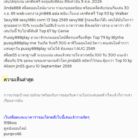
เล่นได้ทุกเกม เครดิตฟรี ลงทุนทั้งที่ต้อง ที่นี่เท่านั้น 9 ส.ค. 2026
Jinda888 สล็อตออนไลน์มาแรง รวมเกมยอดนิยม พร้อมเคล็ดลับก่อนเริ่มเล่น 30
ก.ย. 69 web แตกง่าย jin888.asia พนัน เว็บแม่ เครดิตฟรี Top 93 by Walker
Sexy168 sexy168c.com 13 Sep 2569 sexy168 รู้ก่อนเลือกโต๊ะ เล่นได้มั่นใจกว่า
ทุกยอดฝาก 10% ระบบอัตโนมัติเจ้าแรก บาคาร่าสด ดีลเลอร์สาวสวย บาคาร่า เข้า
เล่นวันนี้ รับโปรดีทันที Top 67 by Genie
Pussy888play อาณาจักรเกมออนไลน์ที่ครบเครื่องที่สุด Top 79 by Blythe
pussy888play.me วันเกิด รับฟรี 300 คาสิโนออนไลน์ 5ดาว คนเล่นไม่ต่ำกว่า
แสนทุกวัน pussy888play รอไม่ได้ ต้องลอง 1 AUG 2569
สล็อต55 มาตรฐานดี ระบบแน่น เล่นแล้วสบายใจ ฝากสนั่น 100 รับ 300 แนะนำ
เพื่อนรับ 5% จุดหมายของสายเกมทั่วโลก jinda55 สมัครไว้ก่อน คุ้มกว่า Top 10 by
Alison jin55.guru 10 September 2569
ความเห็นล่าสุด
การบรรลุเป้าหมายมักมาพร้อมกับการยอมรับความไม่ประสบผลสำเร็จแล้วก็การเล่า
เรียนจากมัน
เว็บสล็อตและบาคาร่าของโครตดีเว็บนี้เล่นแล้วรวยจัดๆ
918kiss
ดูหนังออนไลน์
punpro66