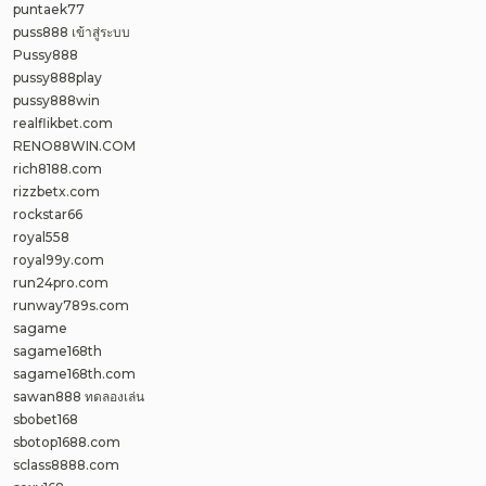
puntaek77
puss888 เข้าสู่ระบบ
Pussy888
pussy888play
pussy888win
realflikbet.com
RENO88WIN.COM
rich8188.com
rizzbetx.com
rockstar66
royal558
royal99y.com
run24pro.com
runway789s.com
sagame
sagame168th
sagame168th.com
sawan888 ทดลองเล่น
sbobet168
sbotop1688.com
sclass8888.com