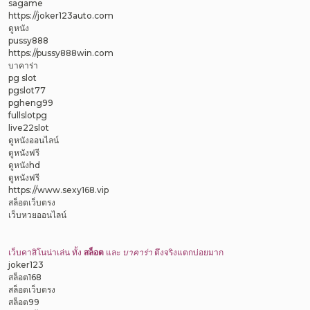
sagame
https://joker123auto.com
ดูหนัง
pussy888
https://pussy888win.com
บาคาร่า
pg slot
pgslot77
pgheng99
fullslotpg
live22slot
ดูหนังออนไลน์
ดูหนังฟรี
ดูหนังhd
ดูหนังฟรี
https://www.sexy168.vip
สล็อตเว็บตรง
เว็บหวยออนไลน์
เว็บคาสิโนน่าเล่น ทั้ง
สล็อต
และ
บาคาร่า
ตึงจริงแตกบ่อยมาก
joker123
สล็อต168
สล็อตเว็บตรง
สล็อต99