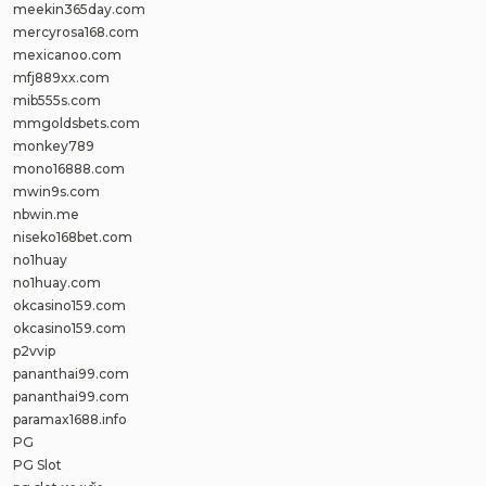
meekin365day.com
mercyrosa168.com
mexicanoo.com
mfj889xx.com
mib555s.com
mmgoldsbets.com
monkey789
mono16888.com
mwin9s.com
nbwin.me
niseko168bet.com
no1huay
no1huay.com
okcasino159.com
okcasino159.com
p2vvip
pananthai99.com
pananthai99.com
paramax1688.info
PG
PG Slot