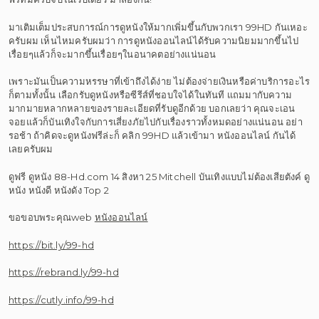
มาเติมเต็มประสบการณ์การดูหนังให้มากเพิ่มขึ้นกับพวกเรา 99HD กันเหอะ
ครับผม เห็นไหมครับผมว่า การดูหนังออนไลน์ได้รับความนิยมมากขึ้นไป
เรื่อยๆแล้วก็จะมากขึ้นเรื่อยๆในอนาคตอย่างแน่นอน
เพราะมันเป็นความหรรษาที่เข้าถึงได้ง่าย ไม่ต้องจ่ายเงินหรือค่าบริการอะไร
ก็ตามทั้งนั้น เลือกรับดูหนังหรือซีรีส์ที่ชอบใจได้ในทันที แถมมากับความ
มากมายหลากหลายของรายละเอียดที่รับดูอีกด้วย บอกเลยว่า คุณจะเอน
จอยแล้วก็บันเทิงใจกับการเสี่ยงภัยไปกับเรื่องราวทั้งหมดอย่างแน่นอน อย่า
รอช้า ถ้าคิดจะดูหนังฟรีล่ะก็ คลิก 99HD แล้วเข้ามา หนังออนไลน์ กันได้
เลยครับผม
ดูฟรี ดูหนัง 88-Hd.com 14 สิงหา 25 Mitchell บันเทิงแบบไม่ต้องเสียตังค์ ดู
หนัง หนังดี หนังดัง Top 2
ขอขอบพระคุณweb
หนังออนไลน์
https://bit.ly/99-hd
https://rebrand.ly/99-hd
https://cutly.info/99-hd