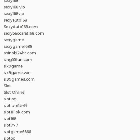
sexy168
sexy168.vip
sexy168vip
sexyauto168
SexyAuto168.com
sexybaccarat168.com
sexygame
sexygame1688
shinobi24hr.com
sing55fun.com
six9game
six9game.win
sl99games.com
Slot
Slot Online
slot pg
slot เครดิตฟรี
slot1111ok.com
slot168
slot777
slotgame6666
slotpg