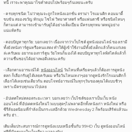
ทนี้ เราจะพาคุณมาไขคำตอบไปพร้อมๆกันเลยนะครับ
• ครบทุกชนิด: ไม่ว่าคุณจะถูกใจหนังแอกชั่น ดราม่า โรแมนติก คอมมาดี้
ขบขัน สยองขวัญ หักมุม ไซไฟ วิทยาศาสตร์ หรือแฟนตาซี หรือชนิดไหนๆ
ก็ตามแต่ สามารถเข้ามารับดูได้อย่างเต็มเปี่ยม มีครบทุกหมวดหมู่อย่าง
แน่แท้ครับ
• ตอบปัญหาทุกวัย: บอกเลยว่า เนื่องจากว่าเว็บไซต์ ดูหนังออนไลน์ ของเรามี
ทั้งยังหนังการ์ตูนหรือคนแสดง ทำให้ผู้เข้าใช้งานมีทั้งยังเด็กแล้วก็คนแก่เลย
ล่ะครับผม อยากมองการ์ตูน วัยไหนก็มองได้ ตอบปัญหาทุกไลฟ์สไตล์แล้วก็
ความชื่นชอบได้อย่างพอดีเลยนะครับ
• เลือกตามอารมณ์ได้:
หนังออนไลน์
วันไหนที่เครียดๆแล้วก็ต้องการดูหนัง
ตลก ก็เลือกรับดูได้เลยครับผม หรือวันไหนเหงาๆอยากดูหนังรักโรแมนติกก็
เลือกได้เลยเช่นเดียวกัน ตอบโจทย์อารมณ์ในทุกๆวันของคุณได้แบบชิวๆ
เพราะมีครบทุกแนวไปเลย
• อัปเดตใหม่ตลอดระยะเวลา: บอกเลยว่า เว็บไซต์ของเราเป็นเว็บ หนัง
ออนไลน์ ที่อัปเดตหนังใหม่ไวแบบสุดๆไม่พลาดอีกทั้งหนังเก่า หนังใหม่ หรือ
ซีรีส์ยอดนิยมที่กำลังเป็นกระแสอีกด้วย Wednesday 2 ก็พร้อมเสิร์ฟแล้วนะ
ครับ ฮ่า…
เติมเต็มประสบการณ์การดูหนังแบบเหนือชั้นกับ 99HD เว็บ ดูหนังออนไลน์
ฟรีที่มีครบจบในเว็บเดียว มาลองกัน!