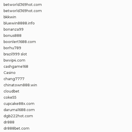
betworld369hot.com
betworld369hot.com
bkkwin
bluewin8888.info
bonanza99
bonus888
boonlert1688.com
borhu789
brazil999 slot
bwvip4.com
cashgame168
Casino
chang7777
chinatown888.win
cloudbet
coke55
cupcake88x.com
daruma1688.com
dgb222hot.com
dr888
dr888bet.com