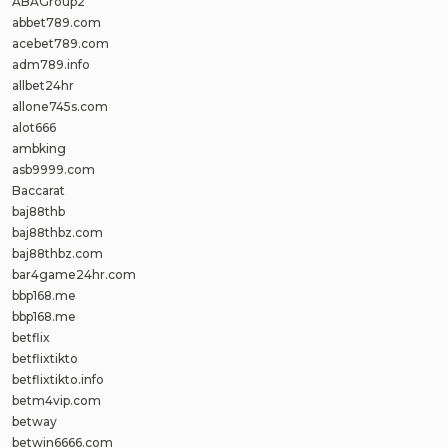
ABAGroup2
abbet789.com
acebet789.com
adm789.info
allbet24hr
allone745s.com
alot666
ambking
asb9999.com
Baccarat
baj88thb
baj88thbz.com
baj88thbz.com
bar4game24hr.com
bbp168.me
bbp168.me
betflix
betflixtikto
betflixtikto.info
betm4vip.com
betway
betwin6666.com