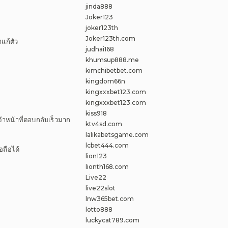
jinda888
Joker123
joker123th
Joker123th.com
าแก้ตัว
judhai168
khumsup888.me
kimchibetbet.com
kingdom66n
kingxxxbet123.com
kingxxxbet123.com
kiss918
้าหน้าที่ตอบกลับเร็วมาก
ktv4sd.com
lalikabetsgame.com
lcbet444.com
อถือได้
lion123
lionth168.com
Live22
live22slot
lnw365bet.com
lotto888
luckycat789.com