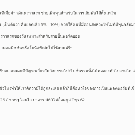
เมื่อฝากเงินคราวแรก ช่วยเพิ่มทุนสำหรับในการเดิมพันได้ตั้งแต่เริ่ม
น (เป็นต้นว่า คืนยอดเสีย 5% – 10%) ช่วยให้คนที่มีตอนจังหวะไพ่ไม่ดีมีทุนกลับม
ินคราวแรกของวัน เหมาะสำหรับสายปั้นพอร์ตบ่อย
บค่าคอมมิชชันหรือโบนัสพิเศษไปใช้แบบฟรีๆ
ครับผม ผมเคยมีปัญหาเกี่ยวกับกิจกรรมโปรโมชั่นรวมทั้งได้ทดลองทักไปถามไถ่ เจ
โมงทำให้เราคิดว่ามิได้ถูกละเลย แล้วก็นี่คือหัวใจของการเป็นแพลตฟอร์มที่เชื่
026 Chang โอนไว บาคาร่า168ไม่ล็อคยูส Top 62