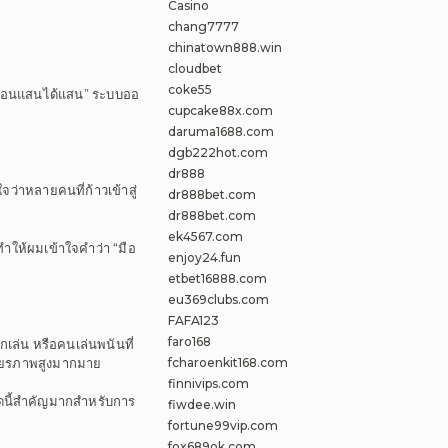
Casino
chang7777
chinatown888.win
cloudbet
coke55
อ “ถอนแสนได้แสน” ระบบออ
cupcake88x.com
daruma1688.com
dgb222hot.com
dr888
จว่าหลายคนที่ก้าวเข้าสู่
dr888bet.com
dr888bet.com
ek4567.com
่ทำให้ผมเข้าใจคำว่า “มือ
enjoy24.fun
etbet16888.com
eu369clubs.com
FAFA123
faro168
ึกเล่น หรือคนเล่นพนันที่
fcharoenkit168.com
สถียรภาพสูงมากมาย
finnivips.com
จุดนี้สำคัญมากสำหรับการ
fiwdee.win
fortune99vip.com
fox689ok.com