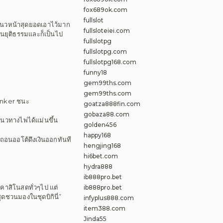
fox689ok.com
fullslot
นแนวหน้าสุดยอดเอาไว้มาก
fullsloteiei.com
ั้นยุติธรรมและก็เป็นไป
fullslotpg
fullslotpg.com
fullslotpg168.com
funny18
gem99ths.com
gem99ths.com
Banker ชนะ
goatza888fin.com
gobaza88.com
นวทางไพ่ได้แม่นขึ้น
golden456
happy168
บถอนออโต้ดึงเงินออกทันที
hengjing168
hi6bet.com
hydra888
ib888pro.bet
คาสิโนสดทั่วๆไป แต่
ib888pro.bet
ุดชวนมองในชุดบิกินี่”
infyplus888.com
item388.com
Jinda55