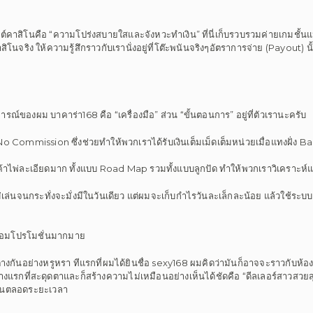
ซต์คาสิโนคือ “ความโปร่งสบายใสและจังหวะทำเงิน” ที่นี่เก็บรวบรวมค่ายเกมชั้
นจริง ให้ความรู้สึกราวกับเรานั่งอยู่ที่โต๊ะพนันจริงๆอัตราการจ่าย (Payout) น
องผม บาคาร่า168 คือ “เครื่องมือ” ส่วน “ขั้นตอนการ” อยู่ที่ตัวเรานะครับ
 No Commission ซึ่งช่วยทำให้พวกเราได้รับเงินเต็มเม็ดเต็มหน่วยเมื่อแทงฝั่ง 
เค้าไพ่ละเอียดมาก ทั้งแบบ Road Map รวมทั้งแบบลูกปัด ทำให้พวกเราวิเคราะห์แ
เล่นจนกระทั่งจะมั่งมีในวันเดียว แต่ผมจะเก็บกำไรวันละเล็กละน้อย แล้วใช้ระบ
พร้อมโปรโมชั่นมากมาย
ันอย่างหรูหรา ทีแรกที่ผมได้ยินชื่อ sexy168 ผมคิดว่ามันก็อาจจะราวกับห้อง
งแรกที่สะดุดตาและก็สร้างความไม่เหมือนอย่างเห็นได้ชัดคือ “ดีลเลอร์สาวสวยส
์เทนตลอดระยะเวลา