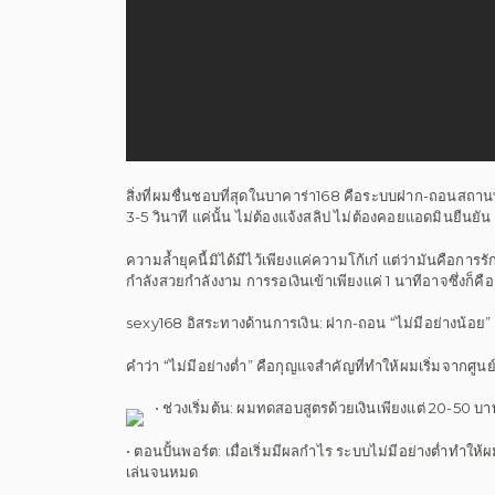
สิ่งที่ผมชื่นชอบที่สุดในบาคาร่า168 คือระบบฝาก-ถอนสถา
3-5 วินาที แค่นั้น ไม่ต้องแจ้งสลิป ไม่ต้องคอยแอดมินยืนยัน
ความล้ำยุคนี้มิได้มีไว้เพียงแค่ความโก้เก๋ แต่ว่ามันคือกา
กำลังสวยกำลังงาม การรอเงินเข้าเพียงแค่ 1 นาทีอาจซึ่ง
sexy168 อิสระทางด้านการเงิน: ฝาก-ถอน “ไม่มีอย่างน้อย”
คำว่า “ไม่มีอย่างต่ำ” คือกุญแจสำคัญที่ทำให้ผมเริ่มจากศูน
• ช่วงเริ่มต้น: ผมทดสอบสูตรด้วยเงินเพียงแต่ 20-50 
• ตอนปั้นพอร์ต: เมื่อเริ่มมีผลกำไร ระบบไม่มีอย่างต่ำทำ
เล่นจนหมด