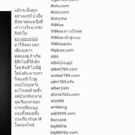
8lots.com
แม้กระนั้นทุก
8lots.com
อย่างแปรไป เมื่อ
8lots.me
มีสหายคนหนึ่งที่
918Kiss
เราวางใจมากส่ง
918kiss ดาวน์โหลด
ลิงก์เว็บ
918kiss เข้าสู่ระบบ
kingdom66
918kissauto
มาให้ลอง บอก
เพียงแค่ว่า
9kpluss.com
ทดลองดู ถ้าเกิด
ABA
รู้สึกไม่ดีให้เลิก
ABAGroup2
โดยทันที ไม่มีผู้
abbet789.com
ใดบังคับ พวกเรา
acebet789.com
ก็ลองเข้าไปดู
adm789.info
แบบไม่มุ่งหวัง
allbet24hr
อะไรเลยด้วยซ้ำ
allone745s.com
แต่มันกลับกลาย
alot666
จุดเริ่มแรกของ
ambking
การเปลี่ยนมุม
มองทั้งหมดทั้ง
asb9999.com
ปวงเกี่ยวกับคาสิ
Baccarat
โนออนไลน์
baj88thb
baj88thbz.com