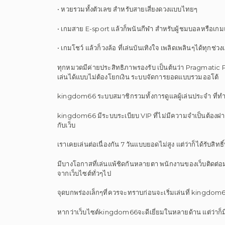
• หวยรวมทั้งตัวเลข สำหรับสายเสี่ยงดวงแบบไทยๆ
• เกมสาย E-sport แล้วก็พนันกีฬา สำหรับผู้ชมบอลหรือเกมแ
• เกมโชว์ แล้วก็วงล้อ ที่เล่นบันเทิงใจ เพลิดเพลินๆได้ทุกช่วง
ทุกหมวดมีค่ายประสิทธิภาพรองรับ เป็นต้นว่า Pragmatic 
เล่นได้แบบไม่ต้องโยกเงิน ระบบจัดการยอดแบบรวมออโต้
kingdom66 ระบบสมาชิกรวมทั้งการดูแลผู้เล่นประจำ ที่ทำใ
kingdom66 มีระบบระเบียบ VIP ที่ไม่มีความจำเป็นต้องฝาก
กับเว็บ
เราเคยเล่นต่อเนื่องกัน 7 วันแบบยอดไม่สูง แต่ว่าก็ได้รับส
มีบางโอกาสที่เล่นแพ้ชิดกันหลายตา พนักงานของเว็บติดต่อม
จากเว็บไซต์ทั่วๆไป
จุดบกพร่องเล็กๆที่ควรจะทราบก่อนจะเริ่มเล่นที่ kingdom6
หากว่าเว็บไซต์kingdom66จะดีเยี่ยมในหลายด้าน แต่ว่าก็มี