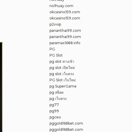
no1huay.com
okcasino159.com
okcasino159.com
p2vvip
pananthai99.com
pananthai99.com
paramax1688.info
PG
PG Slot
pg slot ทางเข้า
pg slot เปิดใหม่
pg slot เว็บตรง
PG Slot เว็บใหม่
pg SuperGame
pg สล็อต
pg เว็บตรง
pg77
pg99
pgceo
pggold168bet.com
pggold168bet.com