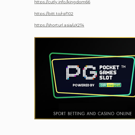
https://cutly.info/kingdom66
https://bitt.to/rqf102
https://shorturl.asia/uX2T4