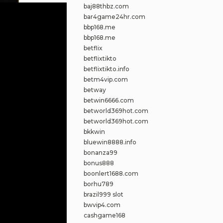
baj88thbz.com
bar4game24hr.com
bbp168.me
bbp168.me
betflix
betflixtikto
betflixtikto.info
betm4vip.com
betway
betwin6666.com
betworld369hot.com
betworld369hot.com
bkkwin
bluewin8888.info
bonanza99
bonus888
boonlert1688.com
borhu789
brazil999 slot
bwvip4.com
cashgame168