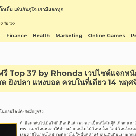
ิ้ม เล่นกันจุใจ เรามีแจกทุก
50 รับ 150
e
Finance
Health
Marketing
Online Games
P
ฟรี Top 37 by Rhonda เวปไซต์แจกหนั
สด ยิงปลา แทงบอล ครบในที่เดียว 14 พฤ
นออนไลน์ดีๆยังมีอยู่จริง
ถ้าย้อนกลับไปเมื่อไม่กี่เดือนที่แล้ว พวกเราเป็นหนึ่งในผู้ที่ เลิกเล่
เพราะเคยโดนหลอกให้ฝากแล้วถอนไม่ได้ โดนบล็อกไลน์ โดนโกงหลา
เล่นคาสิโนออนไลน์บางทีอาจไม่ใช่พื้นที่สำหรับคนเดินดินแบบพวกเ