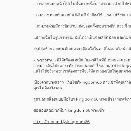
• การออกแบบหน้าโปรโมชั่นบางครั้งก็อาจจะมองเรียบไปหน่อ
• ระบบแชทสดกับแอดมินยังไม่มี จำต้องใช้ Line Official
• เกมบางค่ายมีการปิดปรับแต่งบ่อยครั้งตอนช่วงดึก ควรเช็ก
แม้กระนั้นในรูปภาพรวม นับได้ว่าเป็นข้อเสียที่น้อย และ
สรุปสุดท้ายจากคนที่เคยหมดเลื่อมใสในคาสิโนออนไลน์ กล
kingdom66 มิได้เพียงแค่เป็นเว็บคาสิโนที่มีเกมเยอะแยะหรือโป
การฝากเงินไปจนกระทั่งการถอนผลกำไรออกมา ถ้าหากคุณเค
แน่ใจได้จริงๆพวกเราต้องการที่จะให้คุณลองเปิดใจดูสักคร
เนื่องจากบางคราว…เว็บไซต์kingdom66 ทางเข้าที่คุณกำลังต
คุณไม่ต้องวิงวอน
สูตรเล่นสล็อตแบบมือโปร
kingdom66 ทางเข้า
17 พฤศจิกา
ขอขอบคุณมากที่มา
kingdom66 ทางเข้า
https://rebrand.ly/kingdom66