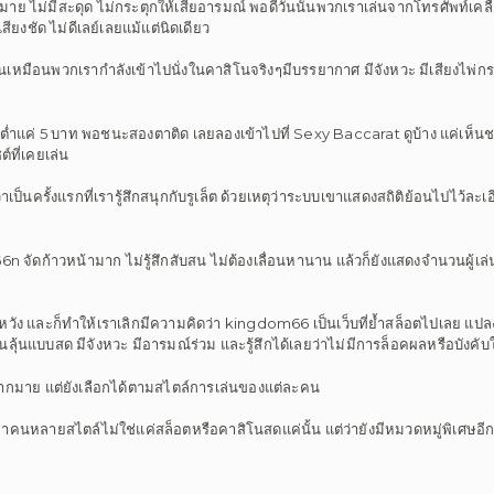
ม่มีสะดุด ไม่กระตุกให้เสียอารมณ์ พอดีวันนั้นพวกเราเล่นจากโทรศัพท์เคลื่อ
ียงชัด ไม่ดีเลย์เลยแม้แต่นิดเดียว
ันเหมือนพวกเรากำลังเข้าไปนั่งในคาสิโนจริงๆมีบรรยากาศ มีจังหวะ มีเสียงไพ่กระท
่ำแค่ 5 บาท พอชนะสองตาติด เลยลองเข้าไปที่ Sexy Baccarat ดูบ้าง แค่เห็นช
์ที่เคยเล่น
ป็นครั้งแรกที่เรารู้สึกสนุกกับรูเล็ต ด้วยเหตุว่าระบบเขาแสดงสถิติย้อนไปไว้ละเ
 จัดก้าวหน้ามาก ไม่รู้สึกสับสน ไม่ต้องเลื่อนหานาน แล้วก็ยังแสดงจำนวนผู้เล่น
หวัง และก็ทำให้เราเลิกมีความคิดว่า kingdom66 เป็นเว็บที่ย้ำสล็อตไปเลย แป
ลุ้นแบบสด มีจังหวะ มีอารมณ์ร่วม และรู้สึกได้เลยว่าไม่มีการล็อคผลหรือบังคับ
กมาย แต่ยังเลือกได้ตามสไตล์การเล่นของแต่ละคน
หาคนหลายสไตล์ไม่ใช่แค่สล็อตหรือคาสิโนสดแค่นั้น แต่ว่ายังมีหมวดหมู่พิเศษอีก