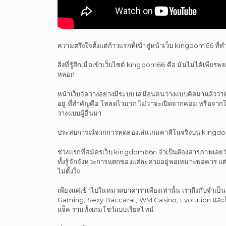
ความตรึงใจตั้งแต่ก้าวแรกที่เข้าสู่หน้าเว็บ kingdom66 ที่ทำ
สิ่งที่รู้สึกเมื่อเข้าเว็บไซต์ kingdom66 คือ มันไม่ได้เพ
หลอก
หน้าเว็บจัดวางอย่างมีระบบ เสมือนคนวางแบบคิดมาแล้วว่าผู้เ
อยู่ ที่สำคัญคือ โหลดไวมาก ไม่ว่าจะเปิดจากคอม หรือจากโทรศั
วางแบบผู้อื่นมา
ประสบการณ์จากการทดลองเล่นเกมคาสิโนจริงบน kingdom66 ท
ช่วงแรกที่สมัครเว็บ kingdom66n จำเป็นต้องสารภาพเลยว่า
ทั้งรู้จักจังหวะการแตกของแต่ละค่ายอยู่พอเหมาะพอควร แต
ไม่ตั้งใจ
เพียงแค่เข้าไปในหมวดบาคาร่าเพียงเท่านั้น เราถึงกับจำเป็นต
Gaming, Sexy Baccarat, WM Casino, Evolution และก็อีกห
แจ็ค รวมทั้งเกมโชว์แบบเรียลไทม์