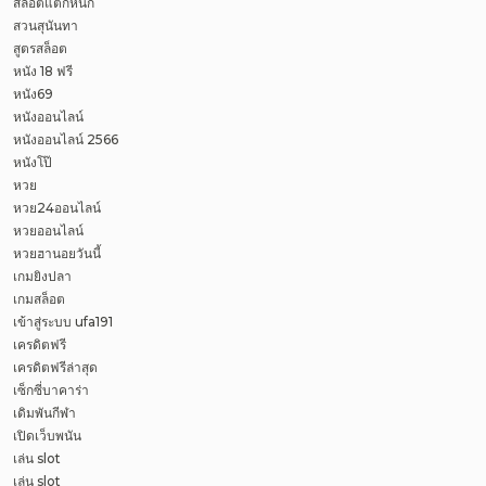
สล็อตแตกหนัก
สวนสุนันทา
สูตรสล็อต
หนัง 18 ฟรี
หนัง69
หนังออนไลน์
หนังออนไลน์ 2566
หนังโป๊
หวย
หวย24ออนไลน์
หวยออนไลน์
หวยฮานอยวันนี้
เกมยิงปลา
เกมสล็อต
เข้าสู่ระบบ ufa191
เครดิตฟรี
เครดิตฟรีล่าสุด
เซ็กซี่บาคาร่า
เดิมพันกีฬา
เปิดเว็บพนัน
เล่น slot
เล่น slot