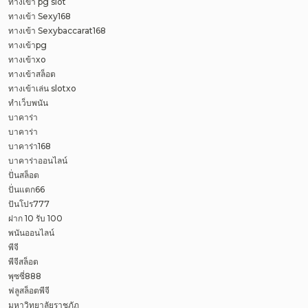
ทางเข้า pg slot
ทางเข้า Sexy168
ทางเข้า Sexybaccarat168
ทางเข้าpg
ทางเข้าxo
ทางเข้าสล็อต
ทางเข้าเล่น slotxo
ทำเว็บพนัน
บาคาร่า
บาคาร่า
บาคาร่า168
บาคาร่าออนไลน์
ปั่นสล็อต
ปั่นแตก66
ปันโปร777
ฝาก 10 รับ 100
พนันออนไลน์
พีจี
พีจีสล็อต
พุซซี่888
ฟลูสล็อตพีจี
มหาวิทยาลัยราชภัฏ