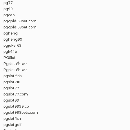
pg77
pg99
pgceo
pggold168bet.com
pggold168bet.com
pgheng
pgheng99
pgjoker69
pgk44b
PGSlot
Pgslot เว็บตรง
Pgslot เว็บตรง
pgslot.fish
pgslot718
pgslot77
pgslot77.com
pgslot99
pgslot9999.co
pgslot999bets.com
pgslotfish
pgslotgolf