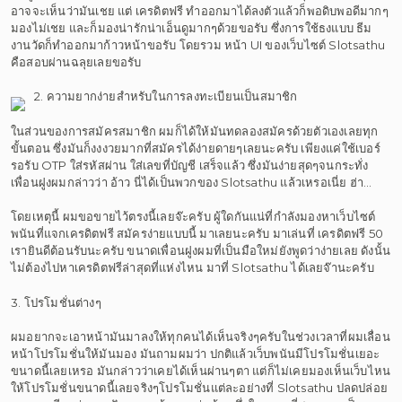
อาจจะเห็นว่ามันเชย แต่ เครดิตฟรี ทำออกมาได้ลงตัวแล้วก็พอดิบพอดีมากๆ
มองไม่เชย และก็มองน่ารักน่าเอ็นดูมากๆด้วยขอรับ ซึ่งการใช้ธงแบบ ธีม
งานวัดก็ทำออกมาก้าวหน้าขอรับ โดยรวม หน้า UI ของเว็บไซต์ Slotsathu
คือสอบผ่านฉลุยเลยขอรับ
2. ความยากง่ายสำหรับในการลงทะเบียนเป็นสมาชิก
ในส่วนของการสมัครสมาชิก ผมก็ได้ให้มันทดลองสมัครด้วยตัวเองเลยทุก
ขั้นตอน ซึ่งมันก็งงงวยมากที่สมัครได้ง่ายดายๆเลยนะครับ เพียงแค่ใช้เบอร์
รอรับ OTP ใส่รหัสผ่าน ใส่เลขที่บัญชี เสร็จแล้ว ซึ่งมันง่ายสุดๆจนกระทั่ง
เพื่อนฝูงผมกล่าวว่า อ้าว นี่ได้เป็นพวกของ Slotsathu แล้วเหรอเนี่ย ฮ่า…
โดยเหตุนี้ ผมขอขายไว้ตรงนี้เลยจ๊ะครับ ผู้ใดกันแน่ที่กำลังมองหาเว็บไซต์
พนันที่แจกเครดิตฟรี สมัครง่ายแบบนี้ มาเลยนะครับ มาเล่นที่ เครดิตฟรี 50
เรายินดีต้อนรับนะครับ ขนาดเพื่อนฝูงผมที่เป็นมือใหม่ยังพูดว่าง่ายเลย ดังนั้น
ไม่ต้องไปหาเครดิตฟรีล่าสุดที่แห่งไหน มาที่ Slotsathu ได้เลยจ๊านะครับ
3. โปรโมชั่นต่างๆ
ผมอยากจะเอาหน้ามันมาลงให้ทุกคนได้เห็นจริงๆครับในช่วงเวลาที่ผมเลื่อน
หน้าโปรโมชั่นให้มันมอง มันถามผมว่า ปกติแล้วเว็บพนันมีโปรโมชั่นเยอะ
ขนาดนี้เลยเหรอ มันกล่าวว่าเคยได้เห็นผ่านๆตา แต่ก็ไม่เคยมองเห็นเว็บไหน
ให้โปรโมชั่นขนาดนี้เลยจริงๆโปรโมชั่นแต่ละอย่างที่ Slotsathu ปลดปล่อย