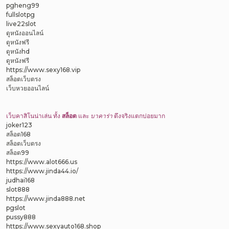
pgheng99
fullslotpg
live22slot
ดูหนังออนไลน์
ดูหนังฟรี
ดูหนังhd
ดูหนังฟรี
https://www.sexy168.vip
สล็อตเว็บตรง
เว็บหวยออนไลน์
เว็บคาสิโนน่าเล่น ทั้ง
สล็อต
และ
บาคาร่า
ตึงจริงแตกบ่อยมาก
joker123
สล็อต168
สล็อตเว็บตรง
สล็อต99
https://www.alot666.us
https://www.jinda44.io/
judhai168
slot888
https://www.jinda888.net
pgslot
pussy888
https://www.sexyauto168.shop