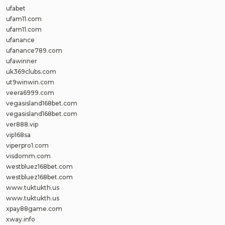
ufabet
ufam11.com
ufam11.com
ufanance
ufanance789.com
ufawinner
uk369clubs.com
ut9winwin.com
veera6999.com
vegasisland168bet.com
vegasisland168bet.com
ver888.vip
vip168sa
viperpro1.com
visdomm.com
westbluez168bet.com
westbluez168bet.com
www.tuktukth.us
www.tuktukth.us
xpay88game.com
xway.info