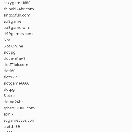
sexygame1688
shinobi24hr.com
sing55fun.com
six9game
six9game.win
sl99games.com
Slot
Slot Online
slot pg
slot เครดิตฟรี
slot1111ok.com
slot168
slot777
slotgame6666
slotpg
Slotxo
slotxo24hr
spbetflik888.com
spinix
sqgame555s.com
sretthi99