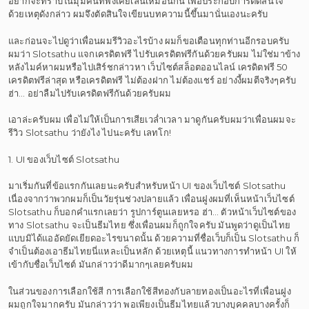
อยากจะทราบในมุมคนที่พึ่งเคยเล่นเหมือนกัน เพื่อประกอบการตัดสินใจ
ด้วยเหตุดังกล่าว ผมจึงตัดสินใจเขียนบทความนี้ขึ้นมานั่นเองนะครับ
และก่อนจะไปดูว่าเพื่อนผมรีวิวอะไรบ้าง ผมก็ขอเตือนทุกท่านอีกรอบครับ
ผมว่า Slotsathu แจกเครดิตฟรี ไปรับเครดิตฟรีกันด้วยครับผม ไม่ใช่มาข้าง
หลังไมค์หาผมหรือไปเสิร์ชกล่าวหา เว็บไซต์สล็อตออนไลน์ เครดิตฟรี 50
เครดิตฟรีล่าสุด หรือเครดิตฟรี ไม่ต้องฝาก ไม่ต้องแชร์ อย่างงี้ผมตีจริงๆครับ
ฮ่า… อย่าลืมไปรับเครดิตฟรีกันด้วยครับผม
เอาล่ะครับผม เพื่อไม่ให้เป็นการเสียเวล่ำเวลา มาดูกันครับผมว่าเพื่อนผมจะ
รีวิว Slotsathu ว่ายังไง ไปนะครับ เลทโก!
1. UI ของเว็บไซต์ Slotsathu
มาเริ่มกันที่ข้อแรกกันเลยนะครับสำหรับหน้า UI ของเว็บไซต์ Slotsathu
เนื่องจากว่าพวกผมก็เป็นวัยรุ่นช่วงปลายแล้ว เพื่อนฝูงผมที่เห็นหน้าเว็บไซต์
Slotsathu ก็บอกคำแรกเลยว่า รูปการ์ตูนเลยหรอ ฮ่า… ตัวหน้าเว็บไซต์ของ
ทาง Slotsathu จะเป็นธีมไทย ซึ่งเพื่อนผมก็ถูกใจครับ มันพูดว่าดูเป็นไทย
แบบมิได้แออัดยัดเยียดอะไรขนาดนั้น ด้วยความที่ชื่อเว็บก็เป็น Slotsathu ก็
จำเป็นต้องเอาธีมไทยนี่แหละเป็นหลัก ด้วยเหตุนี้ แนวทางการทำหน้า UI ให้
เข้ากับชื่อเว็บไซต์ มันกล่าวว่าดีมากๆเลยครับผม
ในส่วนของการเลือกใช้สี การเลือกใช้สีทองกับลายทองเป็นอะไรที่เพื่อนฝูง
ผมถูกใจมากครับ มันกล่าวว่า พอเพียงเป็นธีมไทยแล้วบางบุคคลบางครั้งก็