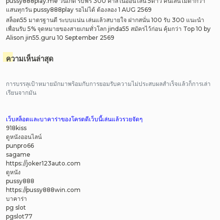
pussy888play.me วันเกิด รับฟรี 300 คาสิโนออนไลน์ 5ดาว คนเล่นไม่ต่ำกว่า
แสนทุกวัน pussy888play รอไม่ได้ ต้องลอง 1 AUG 2569
สล็อต55 มาตรฐานดี ระบบแน่น เล่นแล้วสบายใจ ฝากสนั่น 100 รับ 300 แนะนำ
เพื่อนรับ 5% จุดหมายของสายเกมทั่วโลก jinda55 สมัครไว้ก่อน คุ้มกว่า Top 10 by
Alison jin55.guru 10 September 2569
ความเห็นล่าสุด
การบรรลุเป้าหมายมักมาพร้อมกับการยอมรับความไม่ประสบผลสำเร็จแล้วก็การเล่า
เรียนจากมัน
เว็บสล็อตและบาคาร่าของโครตดีเว็บนี้เล่นแล้วรวยจัดๆ
918kiss
ดูหนังออนไลน์
punpro66
sagame
https://joker123auto.com
ดูหนัง
pussy888
https://pussy888win.com
บาคาร่า
pg slot
pgslot77