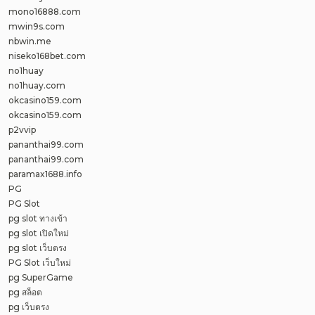
mono16888.com
mwin9s.com
nbwin.me
niseko168bet.com
no1huay
no1huay.com
okcasino159.com
okcasino159.com
p2vvip
pananthai99.com
pananthai99.com
paramax1688.info
PG
PG Slot
pg slot ทางเข้า
pg slot เปิดใหม่
pg slot เว็บตรง
PG Slot เว็บใหม่
pg SuperGame
pg สล็อต
pg เว็บตรง