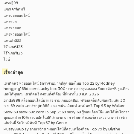
เศรษฐี99
แจกเครดิตฟรี
แทงบอลออนไลน์
แทงหวย
แทงหวยสด
แทงหวยออนไลน์
แพนด้า555
โจ๊กเกอร์123
โจ๊กเกอร์123
ไวน์
เรื่องล่าสุด
เครดิตฟรี หวยออนไลน์ อัตราจ่ายมากที่สุด ของไทย Top 22 by Rodney
hengjing168d.com Lucky box 300 บาท กล่องสุ่มเฮงเฮง รับเครดิตฟรี ยูสเดียว
เล่นได้ทุกเกม เครดิตฟรี ลงทุนทั้งที่ต้อง ที่นี่เท่านั้น 9 ส.ค. 2026
Jinda888 สล็อตออนไลน์มาแรง รวมเกมยอดนิยม พร้อมเคล็ดลับก่อนเริ่มเล่น 30
ก.ย. 69 web แตกง่าย jin888.asia พนัน เว็บแม่ เครดิตฟรี Top 93 by Walker
Sexy168 sexy168c.com 13 Sep 2569 sexy168 รู้ก่อนเลือกโต๊ะ เล่นได้มั่นใจกว่า
ทุกยอดฝาก 10% ระบบอัตโนมัติเจ้าแรก บาคาร่าสด ดีลเลอร์สาวสวย บาคาร่า เข้า
เล่นวันนี้ รับโปรดีทันที Top 67 by Genie
Pussy888play อาณาจักรเกมออนไลน์ที่ครบเครื่องที่สุด Top 79 by Blythe