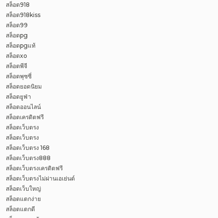
สล็อต918
สล็อต918kiss
สล็อต99
สล็อตpg
สล็อตpgแท้
สล็อตxo
สล็อตพีจี
สล็อตพุซซี่
สล็อตยอดนิยม
สล็อตยูฟ่า
สล็อตออนไลน์
สล็อตเครดิตฟรี
สล็อตเว็บตรง
สล็อตเว็บตรง
สล็อตเว็บตรง 168
สล็อตเว็บตรง888
สล็อตเว็บตรงเครดิตฟรี
สล็อตเว็บตรงไม่ผ่านเอเย่นต์
สล็อตเว็บใหญ่
สล็อตแตกง่าย
สล็อตแตกดี