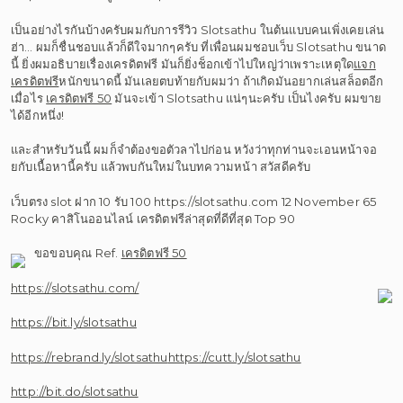
เป็นอย่างไรกันบ้างครับผมกับการรีวิว Slotsathu ในต้นแบบคนเพิ่งเคยเล่น
ฮ่า… ผมก็ชื่นชอบแล้วก็ดีใจมากๆครับ ที่เพื่อนผมชอบเว็บ Slotsathu ขนาด
นี้ ยิ่งผมอธิบายเรื่องเครดิตฟรี มันก็ยิ่งช็อกเข้าไปใหญ่ว่าเพราะเหตุใด
แจก
เครดิตฟรี
หนักขนาดนี้ มันเลยตบท้ายกับผมว่า ถ้าเกิดมันอยากเล่นสล็อตอีก
เมื่อไร
เครดิตฟรี 50
มันจะเข้า Slotsathu แน่ๆนะครับ เป็นไงครับ ผมขาย
ได้อีกหนึ่ง!
และสำหรับวันนี้ ผมก็จำต้องขอตัวลาไปก่อน หวังว่าทุกท่านจะเอนหน้าจอ
ยกับเนื้อหานี้ครับ แล้วพบกันใหม่ในบทความหน้า สวัสดีครับ
เว็บตรง slot ฝาก 10 รับ 100 https://slotsathu.com 12 November 65
Rocky คาสิโนออนไลน์ เครดิตฟรีล่าสุดที่ดีที่สุด Top 90
ขอขอบคุณ Ref.
เครดิตฟรี 50
https://slotsathu.com/
https://bit.ly/slotsathu
https://rebrand.ly/slotsathu
https://cutt.ly/slotsathu
http://bit.do/slotsathu