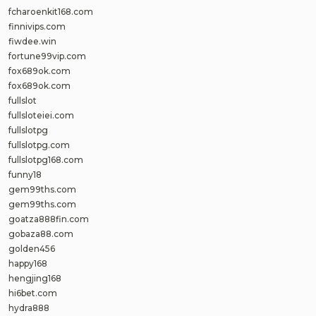
fcharoenkit168.com
finnivips.com
fiwdee.win
fortune99vip.com
fox689ok.com
fox689ok.com
fullslot
fullsloteiei.com
fullslotpg
fullslotpg.com
fullslotpg168.com
funny18
gem99ths.com
gem99ths.com
goatza888fin.com
gobaza88.com
golden456
happy168
hengjing168
hi6bet.com
hydra888