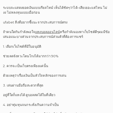
ระบบจะแสดงยอดเงินแบบเรียลไทม์ เห็นได้ชัดๆว่าได้–เสียเยอะแค่ไหน ไม่
งง ไม่หลงทุนแบบเมื่อก่อน
ufabet สิ่งที่อยากชี้แนะจากประสบการณ์ตรง
ถ้าคนใดกันกำลังพอใจ
แทงบอลออนไลน์
หรือกำลังมองหาเว็บไซต์ดีๆผมมีข้อ
เสนอแนะบางส่วนจากประสบการณ์ส่วนตัวที่ต้องการแชร์:
1. เลือกเว็บไซต์ที่มีใบอนุมัติ
ช่วยลดจังหวะโดนโกงได้มากกว่า 90%
2. ควรจะเป็นเว็บตรงเพียงแค่นั้น
ด้วยเหตุว่าเรื่องเงินเป็นหัวใจหลักของการเล่น
3. เล่นผ่านมือถือสะดวกที่สุด
อยู่ที่ใดก็แทงได้ ดูบอลสดได้ในที่เดียว
4. อย่าทุ่มทุนจนกระทั่งเกินความจำเป็น