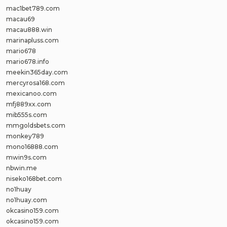
mac1bet789.com
macau69
macau888.win
marinapluss.com
mario678
mario678.info
meekin365day.com
mercyrosa168.com
mexicanoo.com
mfj889xx.com
mib555s.com
mmgoldsbets.com
monkey789
mono16888.com
mwin9s.com
nbwin.me
niseko168bet.com
no1huay
no1huay.com
okcasino159.com
okcasino159.com