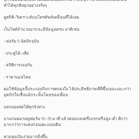
ทำได้ทุกสิ่งทุกอย่างจริงๆ
ดูสถิติ–วิเคราะห์บนโทรศัพท์เคลื่อนที่ได้เลย
เว็บไซต์จำนวนมากจะมีข้อมูลครบ อาทิเช่น
• ฟอร์ม 5 นัดปัจจุบัน
• ประตูได้–เสีย
• สถิติการเจอกัน
• ราคาบอลไหล
ผมใช้ข้อมูลนี้ประกอบกิจการตกลงใจ ได้ประสิทธิภาพที่ดีขึ้นเยอะแยะกว่า
ยุคปักใจเชื่อแม้กระนั้นโพยของเพื่อน
แทงบอลสดได้ทุกจังหวะ
บางเกมผมรอดูฟอร์ม 10–15 นาที แล้วค่อยแทงครึ่งแรกหรือสูง–ต่ำ ดีกว่า
มากกว่าการแทงก่อนเตะแบบเดิม
ควบคุมเงินง่ายมากยิ่งขึ้น