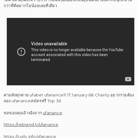
กว่าที่คิดมากไม่น้อยเลยทีเดียว
ค่ายดังทุกค่าย ufabet ufanance11 17 January 68 Charity อยากรวยต้อง
ลอง ufananceสมัครฟรี Top 36
ขอขอบคุณอ้างอิงจาก
ufanance
https://rebrand.ly/ufanance
https://cutly.info/ufanance