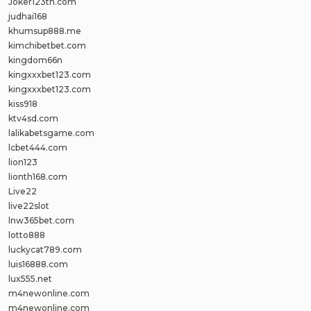
Joker123th.com
judhai168
khumsup888.me
kimchibetbet.com
kingdom66n
kingxxxbet123.com
kingxxxbet123.com
kiss918
ktv4sd.com
lalikabetsgame.com
lcbet444.com
lion123
lionth168.com
Live22
live22slot
lnw365bet.com
lotto888
luckycat789.com
luis16888.com
lux555.net
m4newonline.com
m4newonline.com