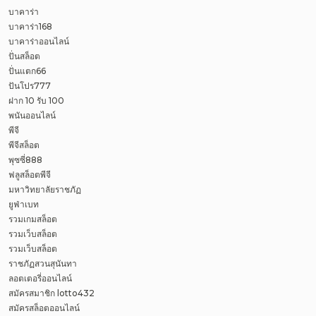
บาคาร่า
บาคาร่า168
บาคาร่าออนไลน์
ปั่นสล็อต
ปั่นแตก66
ปันโปร777
ฝาก 10 รับ 100
พนันออนไลน์
พีจี
พีจีสล็อต
พุซซี่888
ฟลูสล็อตพีจี
มหาวิทยาลัยราชภัฏ
ยูฟ่าเบท
รวมเกมสล็อต
รวมเว็บสล็อต
รวมเว็บสล็อต
ราชภัฏสวนสุนันทา
ลอตเตอรี่ออนไลน์
สมัครสมาชิก lotto432
สมัครสล็อตออนไลน์