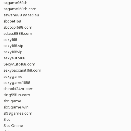
sagame168th
sagame168th.com
sawan888 ทดลองเล่น
sbobet168
sbotop1688.com
sclass8888.com
sexy168
sexy168.vip
sexy168vip
sexyauto168
SexyAuto168.com
sexybaccarat168.com
sexygame
sexygame1688
shinobi24hr.com
sing55fun.com
six9game
six9game.win
sl99games.com
Slot
Slot Online