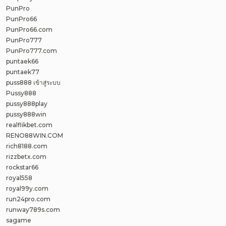
PunPro
PunPro66
PunPro66.com
PunPro777
PunPro777.com
puntaek66
puntaek77
puss888 เข้าสู่ระบบ
Pussy888
pussy888play
pussy888win
realflikbet.com
RENO88WIN.COM
rich8188.com
rizzbetx.com
rockstar66
royal558
royal99y.com
run24pro.com
runway789s.com
sagame