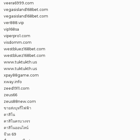
veera6999.com
vegasisland168bet.com
vegasisland168bet.com
ver888.vip
vip168sa
viperpro1.com
visdomm.com
westbluez168bet.com
westbluez168bet.com
www.tuktukth.us
www.tuktukth.us
xpay88game.com
xway.info
zeed1911.com
zeus66
zeus88new.com
ขายส่งบุหรี่ไฟฟ้า
คาสิโน
คาสิโนครบวงจร
คาสิโนออนไลน์
จ๊วด 69