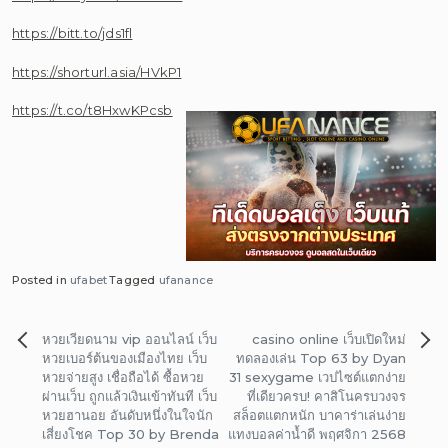
https://bitt.to/jds1fl
https://shorturl.asia/HVkP1
https://t.co/t8HxwKPcsb
Posted in
ufabet
Tagged
ufanance
แนะแนว
หวยเวียดนาม vip ออนไลน์ เว็บ
casino online เว็บเปิดใหม่
เรื่อง
หวยเบอร์ต้นของเมืองไทย เว็บ
ทดลองเล่น Top 63 by Dyan
หวยจ่ายสูง เชื่อถือได้ ซื้อหวย
31 sexygame เวปไซต์แตกง่าย
ผ่านเว็บ ถูกแล้วเงินเข้าทันที เว็บ
ที่เดียวครบ! คาสิโนครบวงจร
หวยฮานอย อันดับหนึ่งในใจนัก
สล็อตแตกหนัก บาคาร่าเล่นง่าย
เสี่ยงโชค Top 30 by Brenda
แทงบอลค่าน้ำดี พฤศจิกา 2568