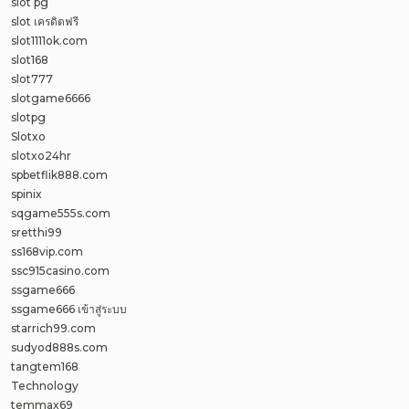
slot pg
slot เครดิตฟรี
slot1111ok.com
slot168
slot777
slotgame6666
slotpg
Slotxo
slotxo24hr
spbetflik888.com
spinix
sqgame555s.com
sretthi99
ss168vip.com
ssc915casino.com
ssgame666
ssgame666 เข้าสู่ระบบ
starrich99.com
sudyod888s.com
tangtem168
Technology
temmax69