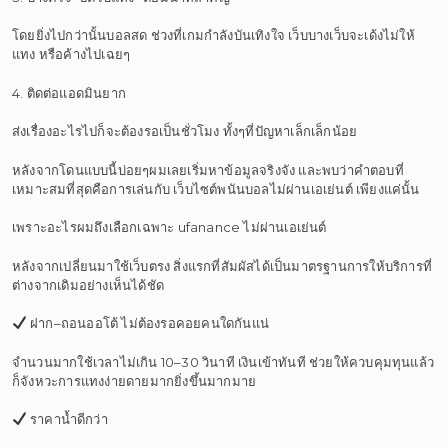
โดยยิ่งไปกว่านั้นบอลสด ช่วงที่เกมกำลังบันเทิงใจ เว็บบางเว็บจะเด้งไม่ให้
แทง หรือค้างไปเฉยๆ
4. ติดต่อแอดมินยาก
ส่งเรื่องอะไรไปก็จะต้องรอเป็นชั่วโมง ทั้งๆที่ปัญหาเล็กเล็กน้อย
หลังจากโดนแบบนี้บ่อยๆผมเลยเริ่มหาข้อมูลจริงจัง และพบว่าคำตอบที่
เหมาะสมที่สุดคือการเล่นกับ เว็บไซต์พนันบอลไม่ผ่านเอเย่นต์ เพียงแค่นั้น
เพราะอะไรผมถึงเลือกเฉพาะ ufanance ไม่ผ่านเอเย่นต์
หลังจากเปลี่ยนมาใช้เว็บตรง สิ่งแรกที่สัมผัสได้เป็นมาตรฐานการให้บริการที่
ต่างจากเดิมอย่างเห็นได้ชัด
ฝาก–ถอนออโต้ ไม่ต้องรอคอยคนใดกันแน่
จำนวนมากใช้เวลาไม่เกิน 10–30 วินาที เงินเข้าทันที ช่วยให้ควบคุมทุนแล้ว
ก็จังหวะการแทงง่ายดายมากยิ่งขึ้นมากมาย
ราคาน้ำดีกว่า