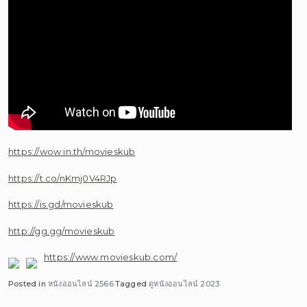
https://wow.in.th/movieskub
https://t.co/nKmj0V4RJp
https://is.gd/movieskub
http://gg.gg/movieskub
https://www.movieskub.com/
Posted in
หนังออนไลน์ 2566
Tagged
ดูหนังออนไลน์ 2023