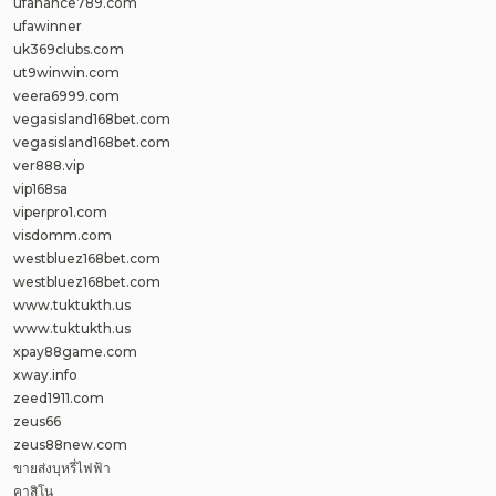
ufanance789.com
ufawinner
uk369clubs.com
ut9winwin.com
veera6999.com
vegasisland168bet.com
vegasisland168bet.com
ver888.vip
vip168sa
viperpro1.com
visdomm.com
westbluez168bet.com
westbluez168bet.com
www.tuktukth.us
www.tuktukth.us
xpay88game.com
xway.info
zeed1911.com
zeus66
zeus88new.com
ขายส่งบุหรี่ไฟฟ้า
คาสิโน