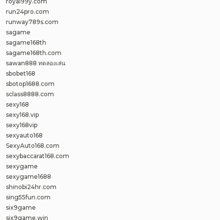
royal99y.com
run24pro.com
runway789s.com
sagame
sagame168th
sagame168th.com
sawan888 ทดลองเล่น
sbobet168
sbotop1688.com
sclass8888.com
sexy168
sexy168.vip
sexy168vip
sexyauto168
SexyAuto168.com
sexybaccarat168.com
sexygame
sexygame1688
shinobi24hr.com
sing55fun.com
six9game
six9game.win