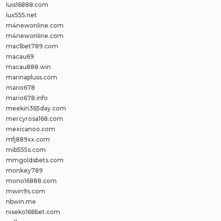
luis16888.com
lux555.net
m4newonline.com
m4newonline.com
mac1bet789.com
macau69
macau888.win
marinapluss.com
mario678
mario678.info
meekin365day.com
mercyrosa168.com
mexicanoo.com
mfj889xx.com
mib555s.com
mmgoldsbets.com
monkey789
mono16888.com
mwin9s.com
nbwin.me
niseko168bet.com