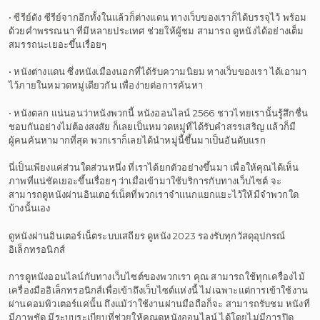
• ซีรีย์ดัง ซีรีย์จากอีกทั้งในแล้วก็ต่างแดน ทางเว็บของเราก็ได้บรรจุไว้ พร้อม
ด้วยคำพรรณนา ที่มีหลายประเทศ ช่วยให้ผู้ชม สามารถ ดูหนังได้อย่างเต็ม
สมรรถนะเยอะขึ้นเรื่อยๆ
• หนังต่างแดน ซึ่งหนังเมืองนอกที่ได้รับความนิยม ทางเว็บของเรา ได้เอามา
ไว้ภายในหมวดหมู่เดียวกัน เพื่อง่ายต่อการค้นหา
• หนังตลก แน่นอนว่าหนังพวกนี้ หนังออนไลน์ 2566 ชาวไทยเรานั้นรู้สึกชื่น
ชอบกันอย่างไม่ต้องสงสัย ก็เลยเป็นหมวดหมู่ที่ได้รับคำสรรเสริญ แล้วก็มี
ผู้คนค้นหามากที่สุด พวกเราก็เลยได้นำหมู่นี้ขึ้นมาเป็นอันดับแรก
นี่เป็นเพียงแค่ส่วนใดส่วนหนึ่ง ที่เราได้ยกตัวอย่างขึ้นมา เพื่อให้คุณได้เห็น
ภาพที่แน่ชัดเยอะขึ้นเรื่อยๆ ว่าเมื่อเข้ามาใช้บริการกับทางเว็บไซต์ จะ
สามารถดูหนังผ่านอินเตอร์เน็ตที่พวกเราจำแนกแยกแยะไว้ให้มีจำพวกใด
บ้างนั้นเอง
ดูหนังผ่านอินเตอร์เน็ตระบบเสถียร ดูหนัง 2023 รองรับทุกวัสดุอุปกรณ์
อิเล็กทรอนิกส์
การดูหนังออนไลน์กับทางเว็บไซต์ของพวกเรา คุณ สามารถใช้ทุกเครื่องไม้
เครื่องมืออิเล็กทรอนิกส์เพื่อเข้าถึงเว็บไซต์แห่งนี้ ไม่เฉพาะแต่การเข้าใช้งาน
ผ่านคอมพิวเตอร์แค่นั้น ถึงแม้ว่าใช้งานผ่านมือถือก็จะ สามารถรับชม หนังที่
มีภาพชัด มีระบบระเบียบที่ช่วยให้คุณดูหนังออนไลน์ ได้โดยไม่มีการปิด