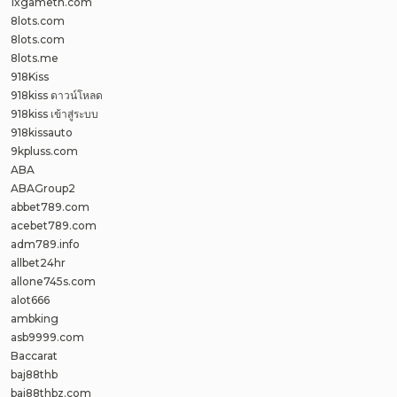
1xgameth.com
8lots.com
8lots.com
8lots.me
918Kiss
918kiss ดาวน์โหลด
918kiss เข้าสู่ระบบ
918kissauto
9kpluss.com
ABA
ABAGroup2
abbet789.com
acebet789.com
adm789.info
allbet24hr
allone745s.com
alot666
ambking
asb9999.com
Baccarat
baj88thb
baj88thbz.com