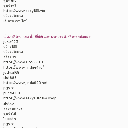
ดูหนังhd
ดูหนังฟรี
https://www.sexy168.vip
สล็อตเว็บตรง
เว็บหวยออนไลน์
เว็บคาสิโนน่าเล่น ทั้ง
สล็อต
และ
บาคาร่า
ตึงจริงแตกบ่อยมาก
joker123
สล็อต168
สล็อตเว็บตรง
สล็อต99
https://www.alot666.us
https://www.jinda44.io/
judhai168
slot888
https://www.jinda888.net
pgslot
pussy888
https://www.sexyauto168.shop
slotxo
สล็อตทดลอง
ดูหนังโป๊
1xbetth
pgslot