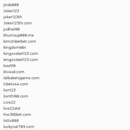
jinda888
Joker123
joker123th
Joker123th.com
judhai168
khumsup888.me
kimchibetbet.com
kingdom66n
kingxxxbet123.com
kingxxxbet123.com
kiss918
ktv4sd.com
lalikabetsgame.com
lcbet444.com
lion123
lionth168.com
Live22
live22slot
lnw365bet.com
lotto888
luckycat789.com