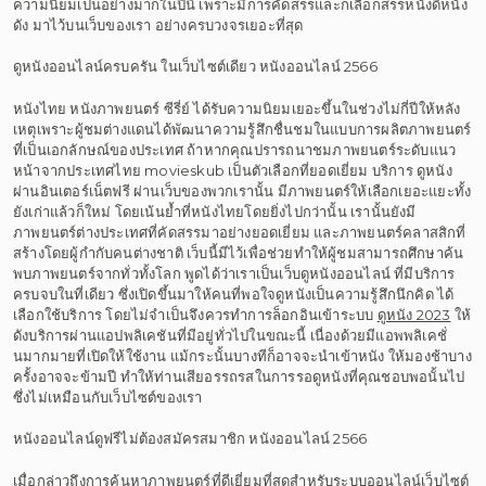
ความนิยมเป็นอย่างมากในปีนี้ เพราะมีการคัดสรรและก็เลือกสรรหนังดีหนัง
ดัง มาไว้บนเว็บของเรา อย่างครบวงจรเยอะที่สุด
ดูหนังออนไลน์ครบครัน ในเว็บไซต์เดียว หนังออนไลน์ 2566
หนังไทย หนังภาพยนตร์ ซีรี่ย์ ได้รับความนิยมเยอะขึ้นในช่วงไม่กี่ปีให้หลัง
เหตุเพราะผู้ชมต่างแดนได้พัฒนาความรู้สึกชื่นชมในแบบการผลิตภาพยนตร์
ที่เป็นเอกลักษณ์ของประเทศ ถ้าหากคุณปรารถนาชมภาพยนตร์ระดับแนว
หน้าจากประเทศไทย movieskub เป็นตัวเลือกที่ยอดเยี่ยม บริการ ดูหนัง
ผ่านอินเตอร์เน็ตฟรี ผ่านเว็บของพวกเรานั้น มีภาพยนตร์ให้เลือกเยอะแยะทั้ง
ยังเก่าแล้วก็ใหม่ โดยเน้นย้ำที่หนังไทยโดยยิ่งไปกว่านั้น เรานั้นยังมี
ภาพยนตร์ต่างประเทศที่คัดสรรมาอย่างยอดเยี่ยม และภาพยนตร์คลาสสิกที่
สร้างโดยผู้กำกับคนต่างชาติ เว็บนี้มีไว้เพื่อช่วยทำให้ผู้ชมสามารถศึกษาค้น
พบภาพยนตร์จากทั่วทั้งโลก พูดได้ว่าเราเป็นเว็บดูหนังออนไลน์ ที่มีบริการ
ครบจบในที่เดียว ซึ่งเปิดขึ้นมาให้คนที่พอใจดูหนังเป็นความรู้สึกนึกคิด ได้
เลือกใช้บริการ โดยไม่จำเป็นจึงควรทำการล็อกอินเข้าระบบ
ดูหนัง 2023
ให้
ดังบริการผ่านแอปพลิเคชันที่มีอยู่ทั่วไปในขณะนี้ เนื่องด้วยมีแอพพลิเคชั่
นมากมายที่เปิดให้ใช้งาน แม้กระนั้นบางทีก็อาจจะนำเข้าหนัง ให้มองช้าบาง
ครั้งอาจจะข้ามปี ทำให้ท่านเสียอรรถรสในการรอดูหนังที่คุณชอบพอนั้นไป
ซึ่งไม่เหมือนกับเว็บไซต์ของเรา
หนังออนไลน์ดูฟรีไม่ต้องสมัครสมาชิก หนังออนไลน์ 2566
เมื่อกล่าวถึงการค้นหาภาพยนตร์ที่ดีเยี่ยมที่สุดสำหรับระบบออนไลน์เว็บไซต์