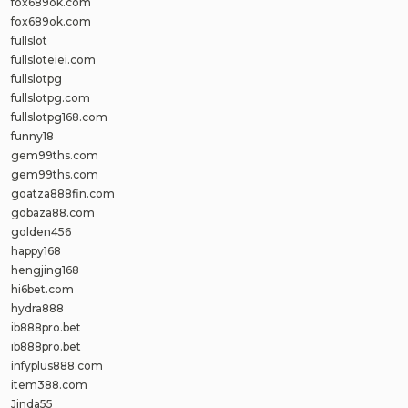
fox689ok.com
fox689ok.com
fullslot
fullsloteiei.com
fullslotpg
fullslotpg.com
fullslotpg168.com
funny18
gem99ths.com
gem99ths.com
goatza888fin.com
gobaza88.com
golden456
happy168
hengjing168
hi6bet.com
hydra888
ib888pro.bet
ib888pro.bet
infyplus888.com
item388.com
Jinda55