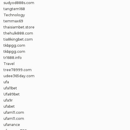
sudyod888s.com
tangtem168
Technology
temmax69
thaisiambet.store
thehulk888.com
tia8kingbet.com
tkbpgg.com
tkbpgg.com
tr1688.info
Travel
tree78999.com
udee365day.com
ufa
ufa11bet
Ufa89bet
ufa9r
ufabet
ufam11.com
ufam11.com
ufanance