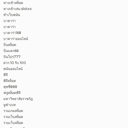
ทางเข้าสล็อต
ทางเข้าเล่น slotxo
ทำเว็บพนัน
บาคาร่า
บาคาร่า
บาคาร่า168
บาคาร่าออนไลน์
ปั่นสล็อต
ปั่นแตก66
ปันโปร777
ฝาก 10 รับ 100
พนันออนไลน์
พีจี
พีจีสล็อต
พุซซี่888
ฟลูสล็อตพีจี
มหาวิทยาลัยราชภัฏ
ยูฟ่าเบท
รวมเกมสล็อต
รวมเว็บสล็อต
รวมเว็บสล็อต