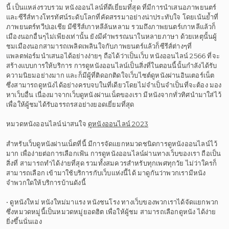
นี้ เป็นแหล่งรวบรวม หนังออนไลน์ที่ดีเยี่ยมที่สุด ที่มีการนำเสนอภาพยนตร์
และซีรีส์ทางโทรทัศน์ระดับโลกที่คัดสรรมาอย่างน่าประทับใจ โดยเน้นย้ำที่
ภาพยนตร์ทวีปเอเชีย มีซีรีส์เกาหลีล้นหลาม รวมถึงภาพยนตร์เกาหลีแล้วก็
เมืองนอกอื่นๆไม่เพียงเท่านั้น ยังมีคำพรรณนาในหลายภาษา ด้วยเหตุนั้นผู้
ชมเมืองนอกสามารถเพลิดเพลินใจกับภาพยนตร์แล้วก็ซีรีส์ต่างๆที่
แพลตฟอร์มนำเสนอได้อย่างง่ายๆ ถือได้ว่าเป็นเว็บ หนังออนไลน์ 2566 ที่จะ
สร้างแบบการให้บริการ การดูหนังออนไลน์เป็นสิ่งที่ในตอนนี้นั้นกำลังได้รับ
ความนิยมอย่างมาก และก็มีผู้ที่ติดอกติดใจเว็บไซต์ดูหนังผ่านอินเตอร์เน็ต
ซึ่งสามารถดูหนังได้อย่างครบจบในที่เดียวโดยไม่จำเป็นจำเป็นที่จะต้อง มอง
หาเว็บอื่น เนื่องมาจากเว็บดูหนังผ่านเน็ตของเรา มีหนังจากทั่วทิศนำมาใส่ไว้
เพื่อให้ผู้ชมได้รับอรรถรสอย่างยอดเยี่ยมที่สุด
หมวดหนังออนไลน์น่าสนใจ
ดูหนังออนไลน์ 2023
สำหรับเว็บดูหนังผ่านเน็ตที่นี้ มีการจัดแยกหมวดชนิดการดูหนังออนไลน์ไว้
มาก เพื่อง่ายต่อการเลือกเฟ้น การดูหนังออนไลน์ผ่านทางเว็บของเรา ถือเป็น
สิ่งที่ สามารถทำได้ง่ายที่สุด รวมทั้งสมควรสำหรับทุกเพศทุกวัย ไม่ว่าใครก็
สามารถเลือก เข้ามาใช้บริการกับเว็บแห่งนี้ได้ มาดูกันว่าพวกเรามีหนัง
จำพวกใดให้บริการบ้านดังนี้
• ดูหนังใหม่ หนังใหม่มาแรง หนังชนโรง ทางเว็บของพวกเราได้จัดแยกพวก
ซึ่งหมวดหมู่นี้เป็นหมวดหมู่ยอดฮิต เพื่อให้ผู้ชม สามารถเลือกดูหนัง ได้ง่าย
ยิ่งขึ้นนั่นเอง