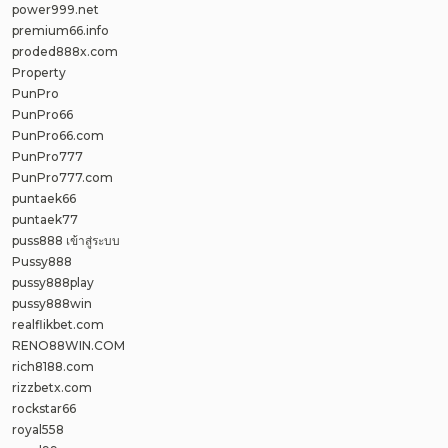
power999.net
premium66.info
proded888x.com
Property
PunPro
PunPro66
PunPro66.com
PunPro777
PunPro777.com
puntaek66
puntaek77
puss888 เข้าสู่ระบบ
Pussy888
pussy888play
pussy888win
realflikbet.com
RENO88WIN.COM
rich8188.com
rizzbetx.com
rockstar66
royal558