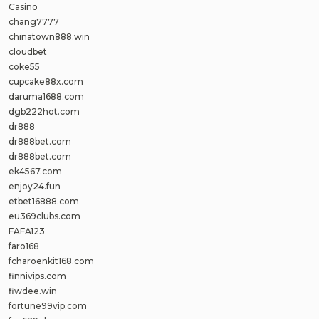
Casino
chang7777
chinatown888.win
cloudbet
coke55
cupcake88x.com
daruma1688.com
dgb222hot.com
dr888
dr888bet.com
dr888bet.com
ek4567.com
enjoy24.fun
etbet16888.com
eu369clubs.com
FAFA123
faro168
fcharoenkit168.com
finnivips.com
fiwdee.win
fortune99vip.com