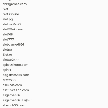
sl99games.com
Slot
Slot Online
slot pg
slot เครดิตฟรี
slot1111ok.com
slot168
slot777
slotgame6666
slotpg
Slotxo
slotxo24hr
spbetflik888.com
spinix
sqgame555s.com
sretthi99
ss168vip.com
ssc915casino.com
ssgame666
ssgame666 เข้าสู่ระบบ
starrich99.com