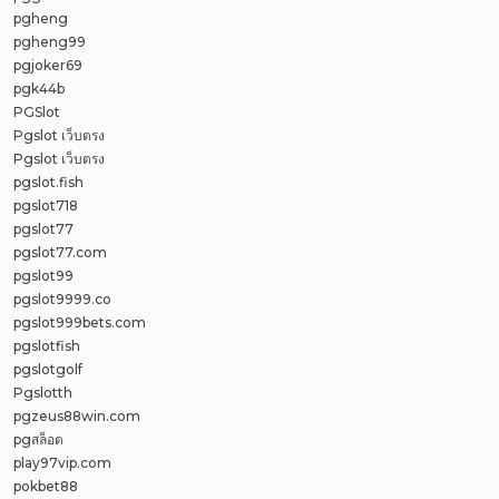
pgheng
pgheng99
pgjoker69
pgk44b
PGSlot
Pgslot เว็บตรง
Pgslot เว็บตรง
pgslot.fish
pgslot718
pgslot77
pgslot77.com
pgslot99
pgslot9999.co
pgslot999bets.com
pgslotfish
pgslotgolf
Pgslotth
pgzeus88win.com
pgสล็อต
play97vip.com
pokbet88