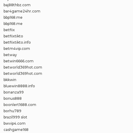
baj88thbz.com
bar4game24hr.com
bbp168.me
bbp168.me
betflix
betflixtikto
betflixtikto.info
betm4vip.com
betway
betwin6666.com
betworld369hot.com
betworld369hot.com
bkkwin
bluewin8888.info
bonanza99
bonus888
boonlert1688.com
borhu789
brazil999 slot
bwvip4.com
cashgame168