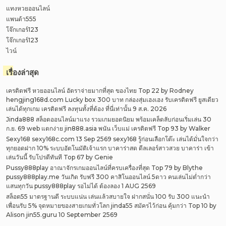
แทงหวยออนไลน์
แพนด้า555
โจ๊กเกอร์123
โจ๊กเกอร์123
ไวน์
เรื่องล่าสุด
เครดิตฟรี หวยออนไลน์ อัตราจ่ายมากที่สุด ของไทย Top 22 by Rodney
hengjing168d.com Lucky box 300 บาท กล่องสุ่มเฮงเฮง รับเครดิตฟรี ยูสเดียว
เล่นได้ทุกเกม เครดิตฟรี ลงทุนทั้งที่ต้อง ที่นี่เท่านั้น 9 ส.ค. 2026
Jinda888 สล็อตออนไลน์มาแรง รวมเกมยอดนิยม พร้อมเคล็ดลับก่อนเริ่มเล่น 30
ก.ย. 69 web แตกง่าย jin888.asia พนัน เว็บแม่ เครดิตฟรี Top 93 by Walker
Sexy168 sexy168c.com 13 Sep 2569 sexy168 รู้ก่อนเลือกโต๊ะ เล่นได้มั่นใจกว่า
ทุกยอดฝาก 10% ระบบอัตโนมัติเจ้าแรก บาคาร่าสด ดีลเลอร์สาวสวย บาคาร่า เข้า
เล่นวันนี้ รับโปรดีทันที Top 67 by Genie
Pussy888play อาณาจักรเกมออนไลน์ที่ครบเครื่องที่สุด Top 79 by Blythe
pussy888play.me วันเกิด รับฟรี 300 คาสิโนออนไลน์ 5ดาว คนเล่นไม่ต่ำกว่า
แสนทุกวัน pussy888play รอไม่ได้ ต้องลอง 1 AUG 2569
สล็อต55 มาตรฐานดี ระบบแน่น เล่นแล้วสบายใจ ฝากสนั่น 100 รับ 300 แนะนำ
เพื่อนรับ 5% จุดหมายของสายเกมทั่วโลก jinda55 สมัครไว้ก่อน คุ้มกว่า Top 10 by
Alison jin55.guru 10 September 2569