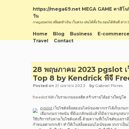
Skip
to
https://mega69.net MEGA GAME คาสิโนบิ๊กเบ
content
วัน
megabet66 สล็อตทำเงิน เว็บตรง เล่นได้ทั้งวัน ถอนได้ทันที ฝาก 
Home
Blog
Business
E-commerc
Travel
Contact
28 พฤษภาคม 2023 pgslot เว็
Top 8 by Kendrick พีจี Fr
Posted on
21 เมษายน 2023
by
Gabriel Flores
freeslot168 เว็บรวมเกมยอดฮิต สร้างรายได้อย่างใหญ่โต
pgslot
เว็บไซต์สล็อตออนไลน์ของพวกเราได้เก็บเกม
เลือกเกมการพนัน ที่มีเอกลักษณ์แล้วก็มีความสนุกสนาน 
ใช้บริการกับทางเว็บไซต์แห่งนี้ ด้วยความที่เว็บไซต์ของเร
กำหนดค่าแรกเข้า ทำให้เว็บสล็อตออนไลน์ของพวกเราเป็นเว็บไซต