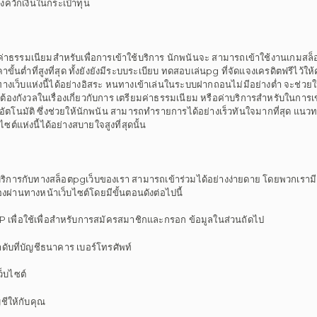
งควักเงินในกระเป๋าทุน
าธรรมเนียมสำหรับเพื่อการเข้าใช้บริการ นักพนันจะ สามารถเข้าใช้งานเกมสล็อ
ขั้นต่ำที่สูงที่สุด ทั้งยังยังมีระบบระเบียบ ทดสอบเล่นpg ที่จัดแจงเครดิตฟรีไว้ให
เว็บแห่งนี้ได้อย่างอิสระ หนทางเข้าเล่นในระบบฝากถอนไม่มีอย่างต่ำ จะช่วยใ
ต้องกังวลในเรื่องเกี่ยวกับการ เตรียมค่าธรรมเนียม หรือค่าบริการสำหรับในการเ
เงินอัตโนมัติ ซึ่งช่วยให้นักพนัน สามารถทำรายการได้อย่างเร็วทันใจมากที่สุด 
์แห่งนี้ได้อย่างสบายใจสูงที่สุดนั้น
้บริการกับทางสล็อตpgเว็บของเรา สามารถเข้าร่วมได้อย่างง่ายดาย โดยพวกเร
องผ่านทางหน้าเว็บไซต์โดยมีขั้นตอนดังต่อไปนี้
OTP เพื่อใช้เพื่อสำหรับการสมัครสมาชิกและกรอก ข้อมูลในส่วนถัดไป
ับที่บัญชีธนาคาร เบอร์โทรศัพท์
็บไซต์
ีให้กับคุณ