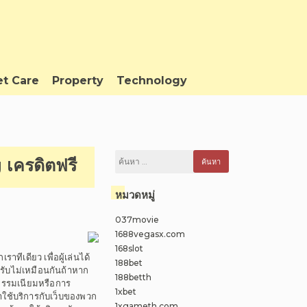
et Care
Property
Technology
ค้นหา
เครดิตฟรี
สำหรับ:
หมวดหมู่
037movie
1688vegasx.com
168slot
ีเดียว เพื่อผู้เล่นได้
188bet
้รับไม่เหมือนกันถ้าหาก
188betth
่าธรรมเนียมหรือการ
1xbet
ามาใช้บริการกับเว็บของพวก
1xgameth.com