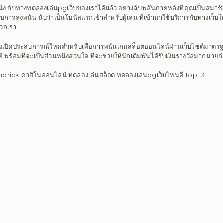
นหนึ่ง กับทางทดลองเล่นpgเว็บของเราได้แล้ว อย่างฉับพลันภายหลังที่คุณเป็นสมา
ำหรับการลงพนัน นับว่าเป็นโบนัสแรกเข้าสำหรับผู้เล่น ที่เข้ามาใช้บริการกับทางเว็บ
พวกเรา
วมทั้งเปิดประสบการณ์ใหม่สำหรับเพื่อการพนันเกมสล็อตออนไลน์ผ่านเว็บไซต์มาตร
ตย์ พร้อมที่จะเป็นส่วนหนึ่งส่วนใด ที่จะช่วยให้นักเดิมพันได้รับเงินรางวัลมากมาย
endrick คาสิโนออนไลน์
ทดลองเล่นสล็อต
ทดลองเล่นpgเว็บไหนดี Top 13