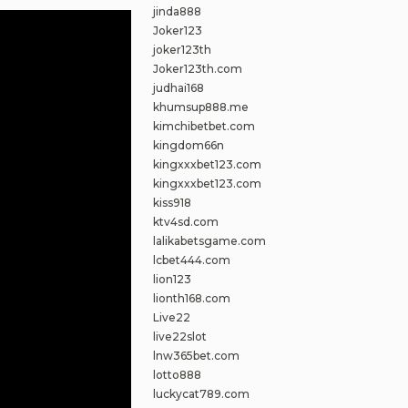
jinda888
Joker123
joker123th
Joker123th.com
judhai168
khumsup888.me
kimchibetbet.com
kingdom66n
kingxxxbet123.com
kingxxxbet123.com
kiss918
ktv4sd.com
lalikabetsgame.com
lcbet444.com
lion123
lionth168.com
Live22
live22slot
lnw365bet.com
lotto888
luckycat789.com