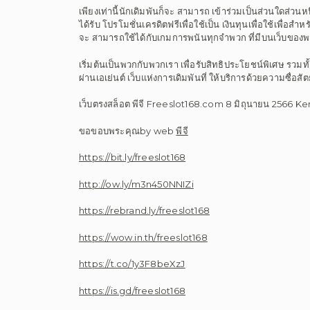
เพียงเท่านี้นักเดิมพันก็จะ สามารถ เข้าร่วมเป็นส่วนใดส่ว
ได้รับ โปรโมชั่นเครดิตฟรีเพื่อใช้เป็น เงินทุนเพื่อใช้เพื่อส
จะ สามารถใช้ได้กับเกมการพนันทุกจำพวก ที่มีบนเว็บของ
เริ่มต้นเป็นพวกกับพวกเรา เพื่อรับสิทธิประโยชน์พิเศษ ร
ผ่านเอเย่นต์ เว็บแห่งการเดิมพันที่ ให้บริการด้วยความซื่อสั
เว็บตรงสล็อต พีจี Freeslot168.com 8 มิถุนายน 2566 K
ขอขอบพระคุณby web
พีจี
https://bit.ly/freeslot168
http://ow.ly/m3n450NNIZi
https://rebrand.ly/freeslot168
https://wow.in.th/freeslot168
https://t.co/1y3F8beXzJ
https://is.gd/freeslot168