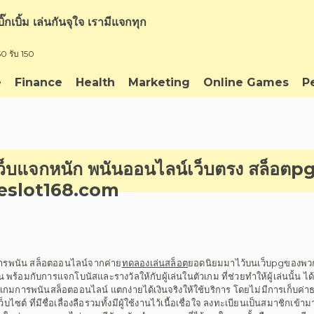
ิ้ม เล่นกันจุใจ เรามีแจกทุก
50 รับ 150
e
Finance
Health
Marketing
Online Games
P
บแจกหนัก พนันออนไลน์เว็บตรง สล็อตpg 
eeslot168.com
การพนัน สล็อตออนไลน์จากค่าย
ทดลองเล่นสล็อต
ยอดนิยมมาไว้บนเว็บpgของพวกเราท
พร้อมกับการแจกโบนัสและรางวัลให้กับผู้เล่นในตัวเกม ที่ช่วยทำให้ผู้เล่นนั้น ได
ามีเกมการพนันสล็อตออนไลน์ แตกง่ายได้เงินจริงให้ใช้บริการ โดยไม่มีการเก็บค
์ ที่มีชื่อเลื่องลือรวมทั้งมีผู้ใช้งานไว้เนื้อเชื่อใจ ลงทะเบียนเป็นสมาชิกเข้