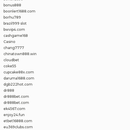
bonus888
boonlert1688.com
borhu789
brazil999 slot
bwvip4.com
cashgame168
Casino
chang7777
chinatown888.win
cloudbet
coke55
cupcake88x.com
daruma1688.com
dgb222hot.com
dr888
dr888bet.com
dr888bet.com
ek4567.com
enjoy24.fun
etbet16888.com
eu369clubs.com