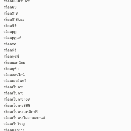
สล็อต888เว็บตรง
สล็อต89
สล็อต918
สล็อต918kiss
สล็อต99
สล็อตpg
สล็อตpgแท้
สล็อตxo
สล็อตพีจี
สล็อตพุซซี่
สล็อตยอดนิยม
สล็อตยูฟ่า
สล็อตออนไลน์
สล็อตเครดิตฟรี
สล็อตเว็บตรง
สล็อตเว็บตรง
สล็อตเว็บตรง 168
สล็อตเว็บตรง888
สล็อตเว็บตรงเครดิตฟรี
สล็อตเว็บตรงไม่ผ่านเอเย่นต์
สล็อตเว็บใหญ่
สล็อตแตกง่าย