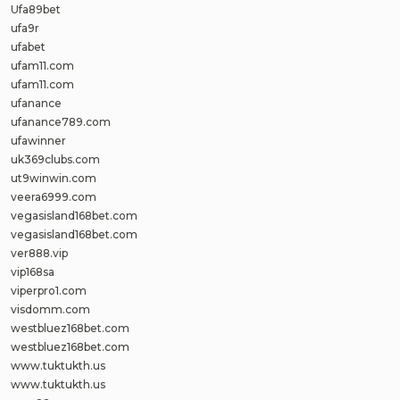
Ufa89bet
ufa9r
ufabet
ufam11.com
ufam11.com
ufanance
ufanance789.com
ufawinner
uk369clubs.com
ut9winwin.com
veera6999.com
vegasisland168bet.com
vegasisland168bet.com
ver888.vip
vip168sa
viperpro1.com
visdomm.com
westbluez168bet.com
westbluez168bet.com
www.tuktukth.us
www.tuktukth.us