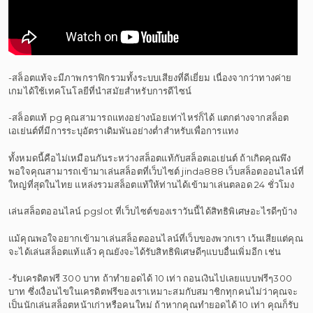
-สล็อตแท้จะมีภาพกราฟิกรวมทั้งระบบเสียงที่ดีเยี่ยม เนื่องจากว่าทางค่าย
เกมได้ใช้เทคโนโลยีที่นำสมัยสำหรับการดีไซน์
-สล็อตแท้ pg คุณสามารถแทงอย่างน้อยเท่าไหร่ก็ได้ แตกต่างจากสล็อต
เอเย่นต์ที่มีการระบุอัตราเดิมพันอย่างต่ำสำหรับเพื่อการแทง
ทั้งหมดนี้คือไม่เหมือนกันระหว่างสล็อตแท้กับสล็อตเอเย่นต์ ถ้าเกิดคุณพึง
พอใจคุณสามารถเข้ามาเล่นสล็อตที่เว็บไซต์ jinda888 เว็บสล็อตออนไลน์ที่
ใหญ่ที่สุดในไทย แหล่งรวมสล็อตแท้ให้ท่านได้เข้ามาเล่นตลอด 24 ชั่วโมง
เล่นสล็อตออนไลน์ pgslot ที่เว็บไซต์ของเราวันนี้ได้สิทธิพิเศษอะไรดีๆบ้าง
แม้คุณพอใจอยากเข้ามาเล่นสล็อตออนไลน์ที่เว็บของพวกเรา เว้นเสียแต่คุณ
จะได้เล่นสล็อตแท้แล้ว คุณยังจะได้รับสิทธิพิเศษดีๆแบบอื่นเพิ่มอีก เช่น
-รับเครดิตฟรี 300 บาท ถ้าทำยอดได้ 10 เท่า ถอนเงินไปเลยแบบฟรีๆ300
บาท ซึ่งเงื่อนไขในเครดิตฟรีของเราเหมาะสมกับสมาชิกทุกคนไม่ว่าคุณจะ
เป็นนักเล่นสล็อตหน้าเก่าหรือคนใหม่ ถ้าหากคุณทำยอดได้ 10 เท่า คุณก็รับ