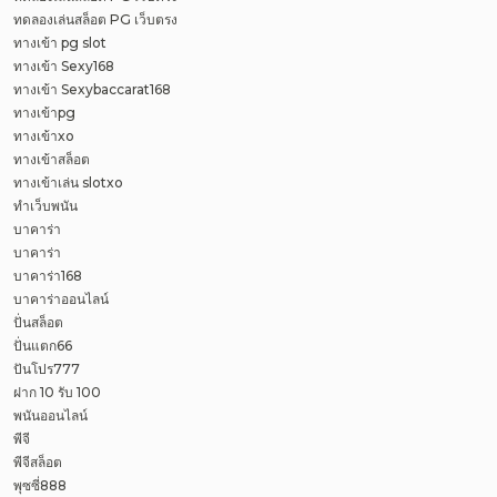
ทดลองเล่นสล็อต PG เว็บตรง
ทางเข้า pg slot
ทางเข้า Sexy168
ทางเข้า Sexybaccarat168
ทางเข้าpg
ทางเข้าxo
ทางเข้าสล็อต
ทางเข้าเล่น slotxo
ทำเว็บพนัน
บาคาร่า
บาคาร่า
บาคาร่า168
บาคาร่าออนไลน์
ปั่นสล็อต
ปั่นแตก66
ปันโปร777
ฝาก 10 รับ 100
พนันออนไลน์
พีจี
พีจีสล็อต
พุซซี่888