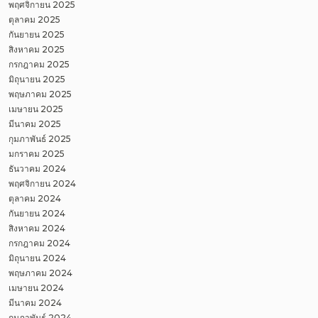
พฤศจิกายน 2025
ตุลาคม 2025
กันยายน 2025
สิงหาคม 2025
กรกฎาคม 2025
มิถุนายน 2025
พฤษภาคม 2025
เมษายน 2025
มีนาคม 2025
กุมภาพันธ์ 2025
มกราคม 2025
ธันวาคม 2024
พฤศจิกายน 2024
ตุลาคม 2024
กันยายน 2024
สิงหาคม 2024
กรกฎาคม 2024
มิถุนายน 2024
พฤษภาคม 2024
เมษายน 2024
มีนาคม 2024
กุมภาพันธ์ 2024