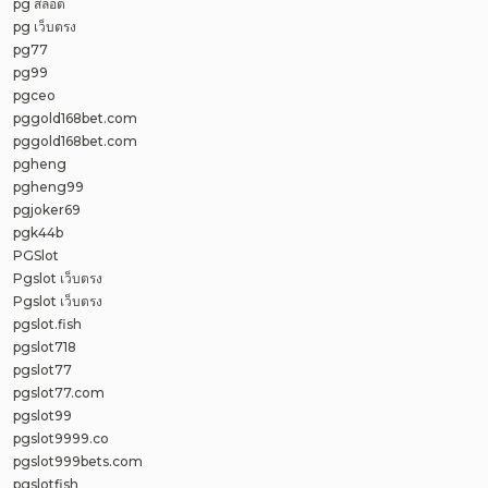
pg สล็อต
pg เว็บตรง
pg77
pg99
pgceo
pggold168bet.com
pggold168bet.com
pgheng
pgheng99
pgjoker69
pgk44b
PGSlot
Pgslot เว็บตรง
Pgslot เว็บตรง
pgslot.fish
pgslot718
pgslot77
pgslot77.com
pgslot99
pgslot9999.co
pgslot999bets.com
pgslotfish