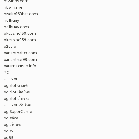
mwin9s.com
nbwin.me
niseko168bet.com
no1huay
no1huay.com
okcasino159.com
okcasino159.com
p2vvip
pananthai99.com
pananthai99.com
paramax1688.info
PG
PG Slot
pg slot ทางเข้า
pg slot เปิดใหม่
pg slot เว็บตรง
PG Slot เว็บใหม่
pg SuperGame
pg สล็อต
pg เว็บตรง
pg77
pg99