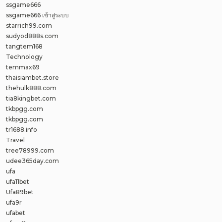
ssgame666
ssgame666 เข้าสู่ระบบ
starrich99.com
sudyod888s.com
tangtem168
Technology
temmax69
thaisiambet.store
thehulk888.com
tia8kingbet.com
tkbpgg.com
tkbpgg.com
tr1688.info
Travel
tree78999.com
udee365day.com
ufa
ufa11bet
Ufa89bet
ufa9r
ufabet