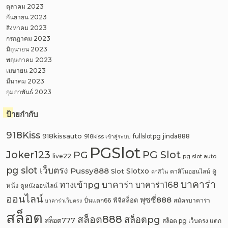
ตุลาคม 2023
กันยายน 2023
สิงหาคม 2023
กรกฎาคม 2023
มิถุนายน 2023
พฤษภาคม 2023
เมษายน 2023
มีนาคม 2023
กุมภาพันธ์ 2023
ป้ายกำกับ
918Kiss
918kissauto
fullslotpg
jinda888
918kiss เข้าสู่ระบบ
PGSlot
Joker123
PG Slot
PG
live22
pg slot auto
pg slot เว็บตรง
Pussy888
Slotxo
Slot
คาสิโนออนไลน์
ดู
คาสิโน
บาคาร่า
บาคาร่า
ทางเข้าpg
บาคาร่า168
หนัง
ดูหนังออนไลน์
ออนไลน์
พุซซี่888
ปั่นแตก66
พีจีสล็อต
สมัครบาคาร่า
บาคาร่าเว็บตรง
สล็อต
สล็อต888
สล็อตpg
สล็อต777
สล็อต pg เว็บตรง แตก