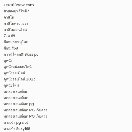
zeus88new.com
ขายส่งบุหรี่ไฟฟ้า
คาสิโน
คาสิโนครบวงจร
คาสิโนออนไลน์
จ๊วด 69
ชื่อหมวดหมู่ใหม่
ซีเกมส์68
ดาวน์โหลด918kiss pc
ดูหนัง
ดูหนังหนังออนไลน์
ดูหนังออนไลน์
ดูหนังออนไลน์ 2023
ดูหนังใหม่
ทดลองเล่นสล็อต
ทดลองเล่นสล็อต
ทดลองเล่นสล็อต pg
ทดลองเล่นสล็อต PG เว็บตรง
ทดลองเล่นสล็อต PG เว็บตรง
ทางเข้า pg slot
ทางเข้า Sexy168