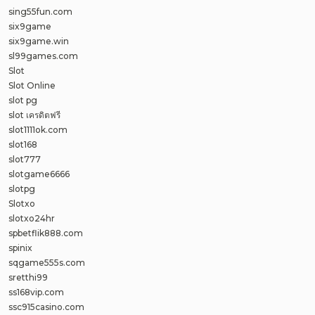
sing55fun.com
six9game
six9game.win
sl99games.com
Slot
Slot Online
slot pg
slot เครดิตฟรี
slot1111ok.com
slot168
slot777
slotgame6666
slotpg
Slotxo
slotxo24hr
spbetflik888.com
spinix
sqgame555s.com
sretthi99
ss168vip.com
ssc915casino.com