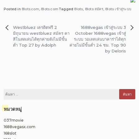
Posted in
8lots.com
,
8lots.com
Tagged
8lots
,
8lots สมัคร
,
8lots เข้าสู่ระบบ
แนะแนว
Westbluez เครดิตฟรี 2
1688vegas เข้าสู่ระบบ 3
เรื่อง
มิถุนายน westbluez สมัคร คา
October 1688vegas เข้าสู่
สิโนสดเล่นได้ทุกค่ายดังไม่มีขั้น
ระบบ วอเลทเล่นบาคาร่าได้ทุก
ต่ำ Top 27 by Adolph
ค่ายไม่มีขั้นต่ำ 24 ชม. Top 90
by Deloris
ค้นหา
สำหรับ:
หมวดหมู่
037movie
1688vegasx.com
168slot