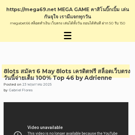
Skip
to
https://mega69.net MEGA GAME คาสิโนบิ๊กเบิ้ม เล่น
content
กันจุใจ เรามีแจกทุกวัน
megabet66 สล็อตทำเงิน เว็บตรง เล่นได้ทั้งวัน ถอนได้ทันที ฝาก 50 รับ 150
8lots สมัคร 6 May 8lots เครดิตฟรี สล็อตเว็บตรง
วันนี้จ่ายเต็ม 100% Top 46 by Adrienne
Posted on
23 พฤษภาคม 2025
by
Gabriel Flores