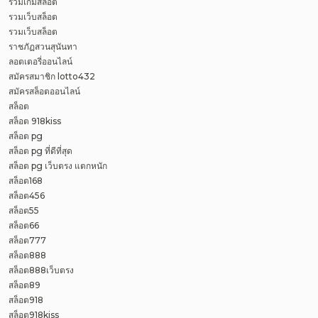
รวมเกมสล็อต
รวมเว็บสล็อต
รวมเว็บสล็อต
ราชภัฏสวนสุนันทา
ลอตเตอรี่ออนไลน์
สมัครสมาชิก lotto432
สมัครสล็อตออนไลน์
สล็อต
สล็อต 918kiss
สล็อต pg
สล็อต pg ที่ดีที่สุด
สล็อต pg เว็บตรง แตกหนัก
สล็อต168
สล็อต456
สล็อต55
สล็อต66
สล็อต777
สล็อต888
สล็อต888เว็บตรง
สล็อต89
สล็อต918
สล็อต918kiss