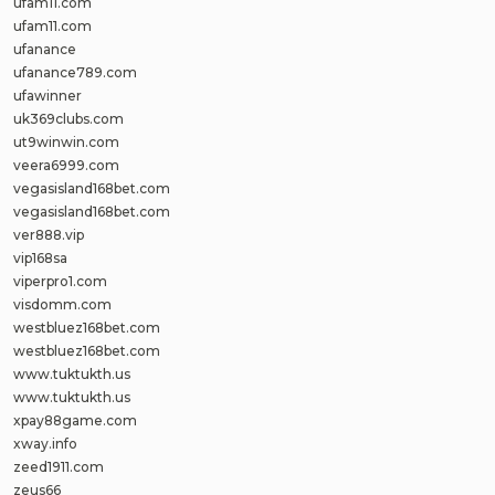
ufam11.com
ufam11.com
ufanance
ufanance789.com
ufawinner
uk369clubs.com
ut9winwin.com
veera6999.com
vegasisland168bet.com
vegasisland168bet.com
ver888.vip
vip168sa
viperpro1.com
visdomm.com
westbluez168bet.com
westbluez168bet.com
www.tuktukth.us
www.tuktukth.us
xpay88game.com
xway.info
zeed1911.com
zeus66