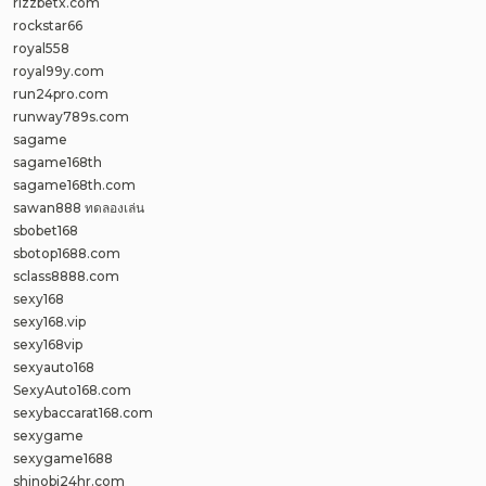
rizzbetx.com
rockstar66
royal558
royal99y.com
run24pro.com
runway789s.com
sagame
sagame168th
sagame168th.com
sawan888 ทดลองเล่น
sbobet168
sbotop1688.com
sclass8888.com
sexy168
sexy168.vip
sexy168vip
sexyauto168
SexyAuto168.com
sexybaccarat168.com
sexygame
sexygame1688
shinobi24hr.com