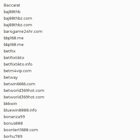
Baccarat
baj88thb
baj88thbz.com
baj88thbz.com
bar4game24hr.com
bbp168.me
bbp168.me
betflix
betflixtikto
betflixtikto.info
betm4vip.com
betway
betwin6666.com
betworld369hot.com
betworld369hot.com
bkkwin
bluewin8888.info
bonanza99
bonus888
boonlert1688.com
borhu789