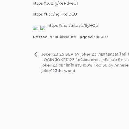
https://cutt.ly/KeRdveUI
https://t.co/hgIFxqIDEU
https://shorturl.asia/6yHQp
Posted in
918kissauto
Tagged
918Kiss
แนะแนว
Joker123 25 SEP 67 joker123 เว็บสล็อตออนไลน์ จ
LOGIN JOKER123 โบนัสแตกกระจายป๊อกเด้ง ยิงปลา 
เรื่อง
joker123 สมาชิกใหม่รับ 100% Top 36 by Anneli
joker123ths.world