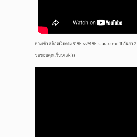
ทางเข้า สล็อตเว็บตรง 918kiss 918kissauto.me 11 กันย
ขอขอบคุณเว็บ
918kiss