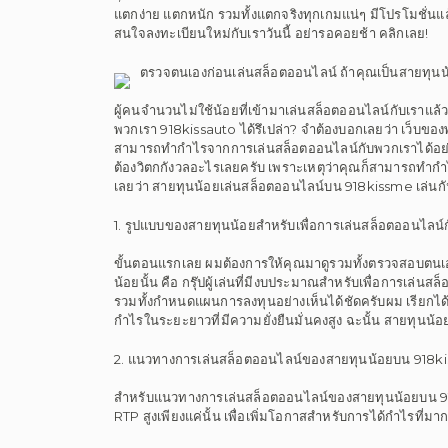
แตกง่าย แตกหนัก รวมทั้งแตกจริงทุกเกมแน่ๆ มีโปรโมชั่นแล
สนใจลงทะเบียนใหม่กับเราวันนี้ อย่ารอคอยช้า คลิกเลย!
ตรวจตนเองก่อนเล่นสล็อตออนไลน์ ถ้าคุณเป็นสายทุนน
ผู้คนจำนวนไม่ใช้น้อยที่เข้ามาเล่นสล็อตออนไลน์กับเราแล้
พวกเรา 918kissauto ได้รึเปล่า? จำต้องบอกเลยว่า เว็บของ
สามารถทำกำไรจากการเล่นสล็อตออนไลน์กับพวกเราได้อย่างไม
ต้องวิตกกังวลอะไรเลยครับ เพราะเหตุว่าคุณก็สามารถทำกำไ
เลยว่า สายทุนน้อยเล่นสล็อตออนไลน์บน 918kissme เล่นกั
1. รูปแบบของสายทุนน้อยสำหรับเพื่อการเล่นสล็อตออนไลน์ก
ขั้นตอนแรกเลย ผมต้องการให้คุณมาดูรวมทั้งตรวจสอบตนเอง
น้อยนั้น คือ กรุ๊ปผู้เล่นที่มีงบประมาณสำหรับเพื่อการเล่นสล
รวมทั้งกำหนดแผนการลงทุนอย่างเห็นได้ชัดครับผม เรียกได้ว
กำไรในระยะยาวที่มีความยั่งยืนมั่นคงสูง ฉะนั้น สายทุนน้
2. แนวทางการเล่นสล็อตออนไลน์ของสายทุนน้อยบน 918ki
สำหรับแนวทางการเล่นสล็อตออนไลน์ของสายทุนน้อยบน 918k
RTP สูงเพียงแค่นั้น เพื่อเพิ่มโอกาสสำหรับการได้กำไรที่ม