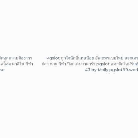
ัดทุกความต้องการ
Pgslot ถูกใจนักปั่นทุนน้อย อัพเดทระบบใหม่ แจกเครด
สล็อต คาสิโน กีฬา
ปลา หวย กีฬา ป๊อกเด้ง บาคาร่า pgslot สมาชิกใหม่รับ
ese
43 by Molly pgslot99.wor