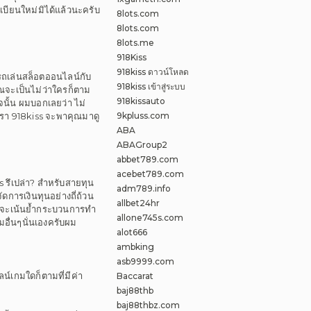
เบียนใหม่มิได้แล้วนะครับ
8lots.com
8lots.com
8lots.me
918Kiss
918kiss ดาวน์โหลด
ารถเล่นสล็อตออนไลน์กับ
918kiss เข้าสู่ระบบ
ุณจะเป็นไม่ว่าใครก็ตาม
918kissauto
นั้น ผมบอกเลยว่า ไม่
9kpluss.com
กเรา 918kiss จะพาคุณมาดู
ABA
ABAGroup2
abbet789.com
acebet789.com
 รึเปล่า? สำหรับสายทุน
adm789.info
ัดการเงินทุนอย่างถี่ถ้วน
allbet24hr
แต่จะเน้นย้ำกระบวนการทำ
allone745s.com
อื่นๆนั่นเองครับผม
alot666
ambking
asb9999.com
์เกมใดก็ตามที่มีค่า
Baccarat
baj88thb
baj88thbz.com