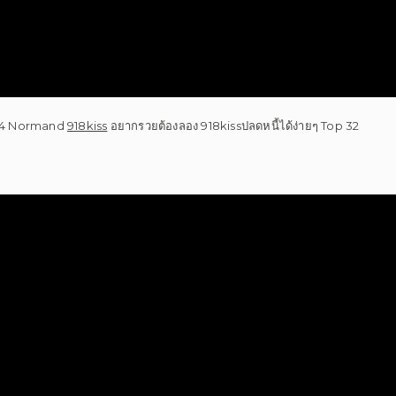
า 24 Normand
918kiss
อยากรวยต้องลอง 918kissปลดหนี้ได้ง่ายๆ Top 32