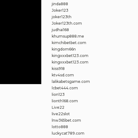
jinda888
Joker123
joker123th
Joker123th.com
judhai168
khumsup888.me
kimchibetbet.com
kingdom66n
kingxxxbet123.com
kingxxxbet123.com
kiss918
ktv4sd.com
lalikabetsgame.com
lcbet444.com
lion123
lionth168.com
Live22
live22slot
lnw365bet.com
lotto888
luckycat789.com