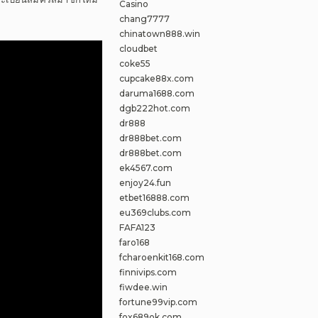
Casino
chang7777
chinatown888.win
cloudbet
coke55
cupcake88x.com
daruma1688.com
dgb222hot.com
dr888
dr888bet.com
dr888bet.com
ek4567.com
enjoy24.fun
etbet16888.com
eu369clubs.com
FAFA123
faro168
fcharoenkit168.com
finnivips.com
fiwdee.win
fortune99vip.com
fox689ok.com