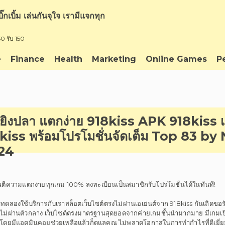
ิ้ม เล่นกันจุใจ เรามีแจกทุก
50 รับ 150
e
Finance
Health
Marketing
Online Games
P
ยิงปลา แตกง่าย 918kiss APK 918kiss เข
kiss พร้อมโปรโมชั่นจัดเต็ม Top 83 
024
ันตีความแตกง่ายทุกเกม 100% ลงทะเบียนเป็นสมาชิกรับโปรโมชั่นได้ในทันที!
ลองใช้บริการกับเราสล็อตเว็บไซต์ตรงไม่ผ่านเอเย่นต์จาก 918kiss กันเถิดขอร
์ ไม่ผ่านตัวกลาง เว็บไซต์ตรงมาตรฐานสุดยอดจากค่ายเกมชั้นนำมากมาย มีเกมเป
โดยมีแอดมินคอยช่วยเหลือแล้วก็ดูแลคุณ ไม่พลาดโอกาสในการทำกำไรที่ดีเยี่ยม