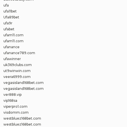
ufa
ufa11bet
Ufa89bet
ufa9r
ufabet
ufam11.com
ufam11.com
ufanance
ufanance789.com
ufawinner
uk369clubs.com
ut9winwin.com
veera6999.com
vegasisland168bet.com
vegasisland168bet.com
ver888.vip
vip168sa
viperpro1.com
visdomm.com
westbluez168bet.com
westbluez168bet.com