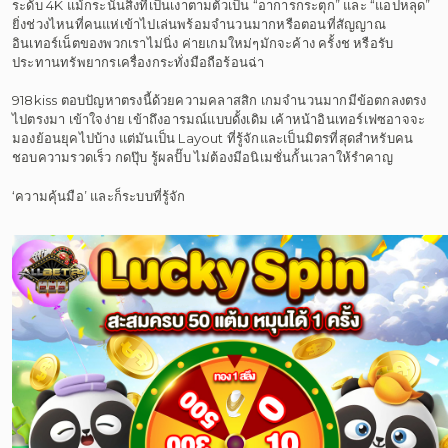
ระดับ 4K แม้กระนั้นสิ่งที่เป็นเงาตามตัวเป็น “อาการกระตุก” และ “แอปหลุด”
ยิ่งช่วงไหนที่คนแห่เข้าไปเล่นพร้อมจำนวนมากหรือตอนที่สัญญาณ
อินเทอร์เน็ตของพวกเราไม่นิ่ง ค่ายเกมใหม่ๆมักจะค้าง ครั้งช หรือรับ
ประทานทรัพยากรเครื่องกระทั่งมือถือร้อนฉ่า
918kiss ตอบปัญหาตรงนี้ด้วยความคลาสสิก เกมจำนวนมากมีข้อตกลงตรง
ไปตรงมา เข้าใจง่าย เข้าถึงอารมณ์แบบดั้งเดิม เค้าหน้าอินเทอร์เฟซอาจจะ
มองย้อนยุคไปบ้าง แต่มันเป็น Layout ที่รู้จักและเป็นมิตรที่สุดสำหรับคน
ชอบความรวดเร็ว กดปุ๊บ รู้ผลปั๊บ ไม่ต้องมีอนิเมชั่นกั้นเวลาให้รำคาญ
‘ความคุ้นมือ’ และก็ระบบที่รู้จัก