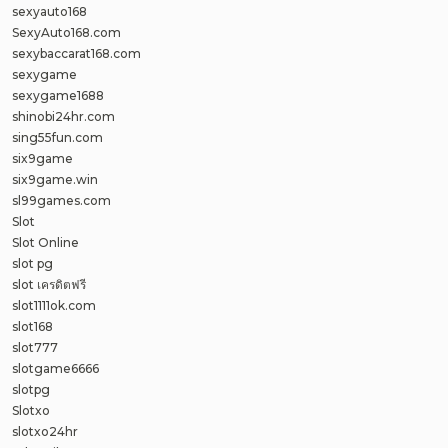
sexyauto168
SexyAuto168.com
sexybaccarat168.com
sexygame
sexygame1688
shinobi24hr.com
sing55fun.com
six9game
six9game.win
sl99games.com
Slot
Slot Online
slot pg
slot เครดิตฟรี
slot1111ok.com
slot168
slot777
slotgame6666
slotpg
Slotxo
slotxo24hr