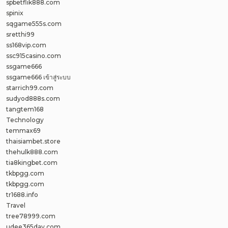
spbetflik888.com
spinix
sqgame555s.com
sretthi99
ss168vip.com
ssc915casino.com
ssgame666
ssgame666 เข้าสู่ระบบ
starrich99.com
sudyod888s.com
tangtem168
Technology
temmax69
thaisiambet.store
thehulk888.com
tia8kingbet.com
tkbpgg.com
tkbpgg.com
tr1688.info
Travel
tree78999.com
udee365day.com