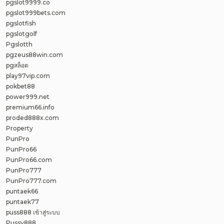
pgslot9999.co
pgslot999bets.com
pgslotfish
pgslotgolf
Pgslotth
pgzeus88win.com
pgสล็อต
play97vip.com
pokbet88
power999.net
premium66.info
proded888x.com
Property
PunPro
PunPro66
PunPro66.com
PunPro777
PunPro777.com
puntaek66
puntaek77
puss888 เข้าสู่ระบบ
Pussy888