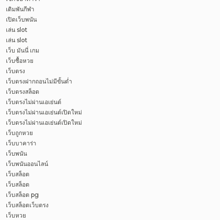
เดิมพันกีฬา
เปิดเว็บพนัน
เล่น slot
เล่น slot
เว็บ มันนี่ เกม
เว็บซื้อหวย
เว็บตรง
เว็บตรงฝากถอนไม่มีขั้นต่ำ
เว็บตรงสล็อต
เว็บตรงไม่ผ่านเอเย่นต์
เว็บตรงไม่ผ่านเอเย่นต์เปิดใหม่
เว็บตรงไม่ผ่านเอเย่นต์เปิดใหม่
เว็บถูกหวย
เว็บบาคาร่า
เว็บพนัน
เว็บพนันออนไลน์
เว็บสล็อต
เว็บสล็อต
เว็บสล็อต pg
เว็บสล็อตเว็บตรง
เว็บหวย