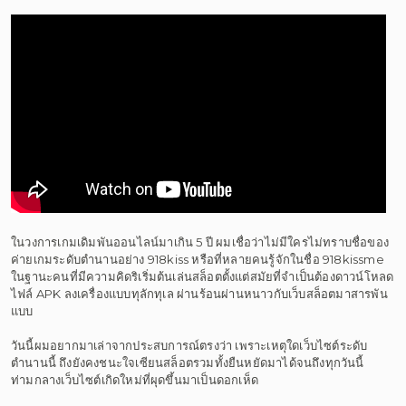
ในวงการเกมเดิมพันออนไลน์มาเกิน 5 ปี ผมเชื่อว่าไม่มีใครไม่ทราบชื่อของ
ค่ายเกมระดับตำนานอย่าง 918kiss หรือที่หลายคนรู้จักในชื่อ 918kissme
ในฐานะคนที่มีความคิดริเริ่มต้นเล่นสล็อตตั้งแต่สมัยที่จำเป็นต้องดาวน์โหลด
ไฟล์ APK ลงเครื่องแบบทุลักทุเล ผ่านร้อนผ่านหนาวกับเว็บสล็อตมาสารพัน
แบบ
วันนี้ผมอยากมาเล่าจากประสบการณ์ตรงว่า เพราะเหตุใดเว็บไซต์ระดับ
ตำนานนี้ ถึงยังคงชนะใจเซียนสล็อตรวมทั้งยืนหยัดมาได้จนถึงทุกวันนี้
ท่ามกลางเว็บไซต์เกิดใหม่ที่ผุดขึ้นมาเป็นดอกเห็ด