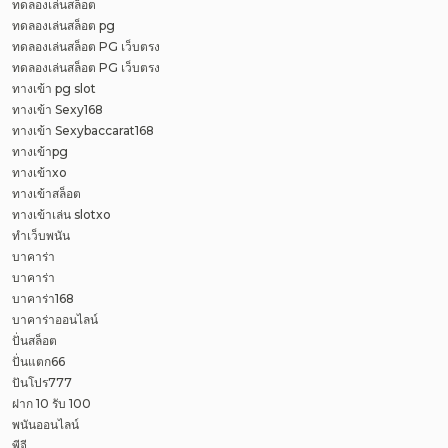
ทดลองเล่นสล็อต
ทดลองเล่นสล็อต pg
ทดลองเล่นสล็อต PG เว็บตรง
ทดลองเล่นสล็อต PG เว็บตรง
ทางเข้า pg slot
ทางเข้า Sexy168
ทางเข้า Sexybaccarat168
ทางเข้าpg
ทางเข้าxo
ทางเข้าสล็อต
ทางเข้าเล่น slotxo
ทำเว็บพนัน
บาคาร่า
บาคาร่า
บาคาร่า168
บาคาร่าออนไลน์
ปั่นสล็อต
ปั่นแตก66
ปันโปร777
ฝาก 10 รับ 100
พนันออนไลน์
พีจี