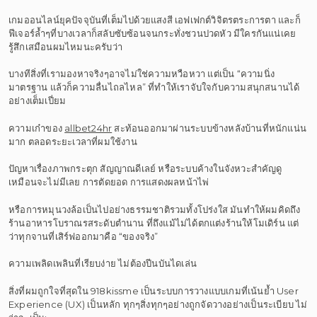
เกมออนไลน์ยุคปัจจุบันที่เต็มไปด้วยแสงสี เอฟเฟกต์วิจิตรตระการตา และก็
ฟีเจอร์ล้ำๆที่บางเวลาก็สลับซับซ้อนจนกระทั่งชวนปวดหัว มีใครกันแน่เคย
รู้สึกเสมือนผมไหมนะครับว่า
บางทีสิ่งที่เรามองหาจริงๆอาจไม่ใช่ความหวือหวา แต่เป็น “ความนิ่ง
มาตรฐาน แล้วก็ความลื่นไถลไหล” ที่ทำให้เราจับใจกับความสนุกสนานได้
อย่างเต็มเปี่ยม
ความเก๋าของ
allbet24hr
สะท้อนออกมาผ่านระบบข้างหลังบ้านที่หนักแน่น
มาก ตลอดระยะเวลาที่ผมใช้งาน
ปัญหาเรื่องภาพกระตุก สัญญาณดีเลย์ หรือระบบค้างในจังหวะสำคัญดู
เหมือนจะไม่มีเลย การตัดยอด การแสดงผลหน้าไพ่
หรือการหมุนวงล้อเป็นไปอย่างธรรมชาติรวมทั้งโปร่งใส มันทำให้ผมคิดถึง
ร้านอาหารโบราณรสระดับตำนาน ที่ถึงแม้ไม่ได้ตกแต่งร้านให้โมเดิร์น แต่
ว่าทุกจานที่เสิร์ฟออกมาคือ “ของจริง”
ความเพลิดเพลินที่เรียบง่าย ไม่ต้องปีนบันไดเล่น
สิ่งที่ผมถูกใจที่สุดใน 918kissme เป็นระบบการวางแบบเกมที่เน้นย้ำ User
Experience (UX) เป็นหลัก ทุกๆสิ่งทุกๆอย่างถูกจัดวางอย่างเป็นระเบียบ ไม่