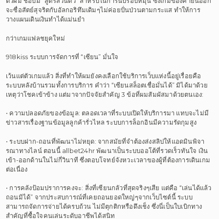
ตัวผม ชอบมี “สูตรส่วนตัว” สำหรับในการนับรอบหมุน ซึ่งเกมของค่ายนี้ออก
จะซื่อสัตย์สุจริตกับอัลกอริทึมเดิมๆไม่ค่อยปั่นป่วนตามกระแส ทำให้การ
วางแผนเดินเงินทำได้แม่นยำ
กว่าเกมแฟลชยุคใหม่
918kiss ระบบการจัดการที่ “เซียน” มั่นใจ
เว้นแต่ตัวเกมแล้ว สิ่งที่ทำให้ผมยังคงเลือกใช้บริการเว็บแห่งนี้อยู่เรื่อยคือ
ระบบหลังบ้านรวมทั้งการบริการ คำว่า “เซียนสล็อตเชื่อมั่นได้” มิได้มาด้วย
เหตุว่าโชคเข้าข้าง แต่มาจากปัจจัยสำคัญ 3 ข้อที่ผมสัมผัสมาด้วยตนเอง:
• ความปลอดภัยของข้อมูล: ตลอดเวลาที่ระบบเปิดให้บริการมา แทบจะไม่มี
ข่าวสารเรื่องฐานข้อมูลลูกค้ารั่วไหล ระบบการล็อกอินมีความรัดกุมสูง
• ระบบฝาก-ถอนที่พัฒนาไม่หยุด: จากสมัยที่จำต้องส่งสลิปให้แอดมินพิจา
รณาทางไลน์ ตอนนี้ allbet24hr พัฒนาเป็นระบบออโต้ที่รวดเร็วทันใจ เงิน
เข้า-ออกด้านในไม่กี่วินาที ซึ่งตอบโจทย์จังหวะเวลาของผู้ที่ต้องการเดินเกม
ต่อเนื่อง
• การคลังป้อมปราการคงจะ: สิ่งที่เซียนกลัวที่สุดจริงๆเสีย แต่คือ “เล่นได้แล้ว
ถอนมิได้” จากประสบการณ์ที่เคยถอนยอดใหญ่ๆจากเว็บไซต์นี้ ระบบ
สามารถจัดการจ่ายได้ครบถ้วน ไม่มีตุกติกหรือดึงเช็ง ซึ่งนี่เป็นใบเบิกทาง
สำคัญที่ซื้อใจคนเล่นระดับอาชีพได้สนิท