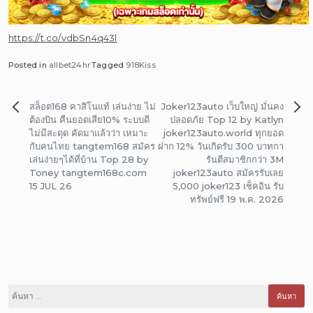
https://t.co/vdbSn4q43l
Posted in
allbet24hr
Tagged
918Kiss
แนะแนว
สล็อต168 คาสิโนแท้ เล่นง่าย ไม่
Joker123auto เว็บใหญ่ มั่นคง
เรื่อง
ต้องบิน คืนยอดเสีย10% ระบบดี
ปลอดภัย Top 12 by Katlyn
ไม่มีสะดุด คัดมาแล้วว่า เหมาะ
joker123auto.world ทุกยอด
กับคนไทย tangtem168 สมัคร
ฝาก 12% วันเกิดรับ 300 บาทกา
เล่นง่ายๆได้ที่บ้าน Top 28 by
รันตีสมาชิกกว่า 3M
Toney tangtem168c.com
joker123auto สมัครรับเลย
15 JUL 26
5,000 joker123 เช็คอิน รับ
ทรัพย์ฟรี 19 พ.ค. 2026
ค้นหา
สำหรับ: