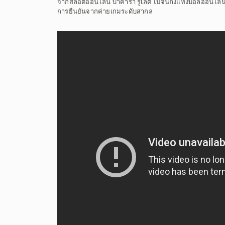
จากสล็อตออนไลน์ บาคาร่า รูเล็ต ไปจนถึงแทงบอลออนไลน์ b
การยืนยันจากค่ายเกมระดับสากล