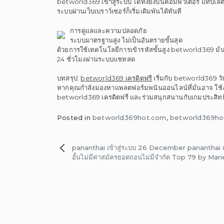
betworld369 เข้าสู่ระบบ ได้ทั้งยังบนคอมพิวเตอร์ แท็บเล็
ระบบผ่านเว็บเบราว์เซอร์ก็เริ่มเดิมพันได้ทันที
การดูแลและความปลอดภัย
ระบบมาตรฐานสูง ไม่เป็นอันตรายขั้นสุด
ด้วยการใช้เทคโนโลยีการเข้ารหัสขั้นสูง betworld369 ม
24 ชั่วโมงผ่านระบบแชทสด
บทสรุป:
betworld369 เครดิตฟรี
เริ่มกับ betworld369 วัน
หากคุณกำลังมองหาแพลตฟอร์มพนันออนไลน์ที่มั่นอาจ ใช้ง
betworld369 เครดิตฟรี และร่วมสนุกสนานกับเกมประสิทธิ
Posted in
betworld369hot.com
,
betworld369ho
แนะแนว
pananthai เข้าสู่ระบบ 26 December pananthai เข้
อั้นไม่มีค่าสมัครยอดถอนไม่มีจำกัด Top 79 by Mari
เรื่อง