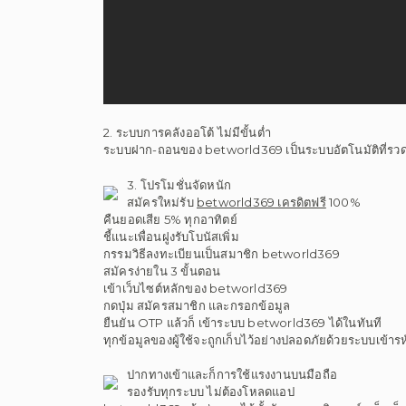
2. ระบบการคลังออโต้ ไม่มีขั้นต่ำ
ระบบฝาก-ถอนของ betworld369 เป็นระบบอัตโนมัติที่รวดเร
3. โปรโมชั่นจัดหนัก
สมัครใหม่รับ
betworld369 เครดิตฟรี
100%
คืนยอดเสีย 5% ทุกอาทิตย์
ชี้แนะเพื่อนฝูงรับโบนัสเพิ่ม
กรรมวิธีลงทะเบียนเป็นสมาชิก betworld369
สมัครง่ายใน 3 ขั้นตอน
เข้าเว็บไซต์หลักของ betworld369
กดปุ่ม สมัครสมาชิก และกรอกข้อมูล
ยืนยัน OTP แล้วก็ เข้าระบบ betworld369 ได้ในทันที
ทุกข้อมูลของผู้ใช้จะถูกเก็บไว้อย่างปลอดภัยด้วยระบบเข้าร
ปากทางเข้าและก็การใช้แรงงานบนมือถือ
รองรับทุกระบบ ไม่ต้องโหลดแอป