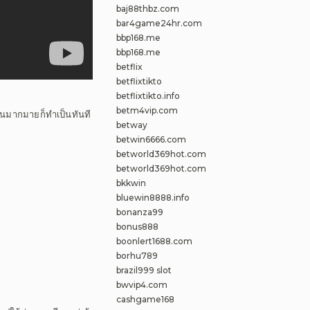
baj88thbz.com
bar4game24hr.com
bbp168.me
bbp168.me
betflix
betflixtikto
betflixtikto.info
betm4vip.com
อนมากมายก็ทำเป็นทันที
betway
betwin6666.com
betworld369hot.com
betworld369hot.com
bkkwin
bluewin8888.info
bonanza99
bonus888
boonlert1688.com
borhu789
brazil999 slot
bwvip4.com
cashgame168