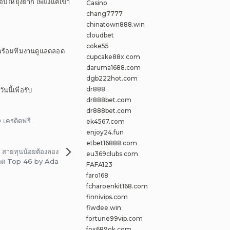
ให้ยุ่งยาก เพียงแค่เข้า
Casino
chang7777
chinatown888.win
cloudbet
coke55
 พร้อมทีมงานดูแลตลอด
cupcake88x.com
daruma1688.com
dgb222hot.com
dr888
นี้เพื่อรับ
dr888bet.com
dr888bet.com
เครดิตฟรี
ek4567.com
enjoy24.fun
etbet16888.com
ก สายทุนน้อยต้องลอง
eu369clubs.com
ุกยอด Top 46 by Ada
FAFA123
faro168
fcharoenkit168.com
finnivips.com
fiwdee.win
fortune99vip.com
fox689ok.com