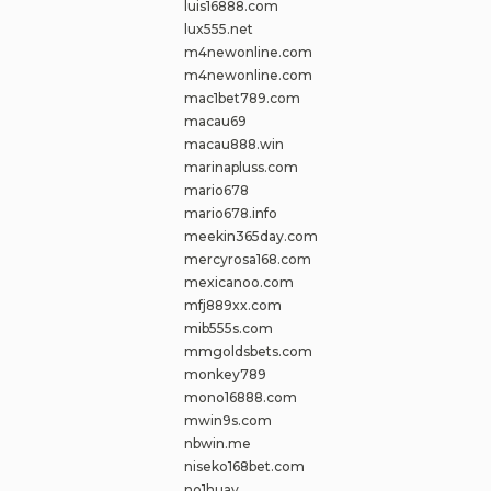
luis16888.com
lux555.net
m4newonline.com
m4newonline.com
mac1bet789.com
macau69
macau888.win
marinapluss.com
mario678
mario678.info
meekin365day.com
mercyrosa168.com
mexicanoo.com
mfj889xx.com
mib555s.com
mmgoldsbets.com
monkey789
mono16888.com
mwin9s.com
nbwin.me
niseko168bet.com
no1huay